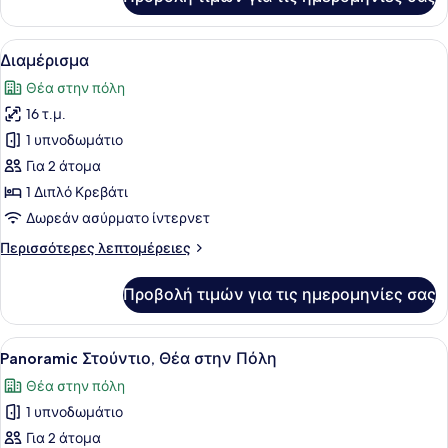
Στούντιο
Προβολή
Ένα σύγχρονο δωμάτιο ξενοδοχείου
9
Διαμέρισμα
όλων
Θέα στην πόλη
των
16 τ.μ.
φωτογραφιών
για
1 υπνοδωμάτιο
Διαμέρισμα
Για 2 άτομα
1 Διπλό Κρεβάτι
Δωρεάν ασύρματο ίντερνετ
Περισσότερες
Περισσότερες λεπτομέρειες
λεπτομέρειες
για
Προβολή τιμών για τις ημερομηνίες σας
Διαμέρισμα
Προβολή
Ένα σύγχρονο δωμάτιο ξενοδοχείου
9
Panoramic Στούντιο, Θέα στην Πόλη
όλων
Θέα στην πόλη
των
1 υπνοδωμάτιο
φωτογραφιών
για
Για 2 άτομα