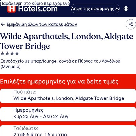
Παράλειψη στο κύριο περιεχόμενο
Λήψη της εφαρμογής
Εμφάνιση όλων των καταλυμάτων
Wilde Aparthotels, London, Aldgate
Tower Bridge
Κατάλυμα
με
Ξενοδοχείο με μπαρ/lounge, κοντά σε Πύργος του Λονδίνου
4.0
(Μνημείο)
αστέρια
Επιλέξτε ημερομηνίες για να δείτε τιμές
Πού πάτε;
Ημερομηνίες
Ταξιδιώτες