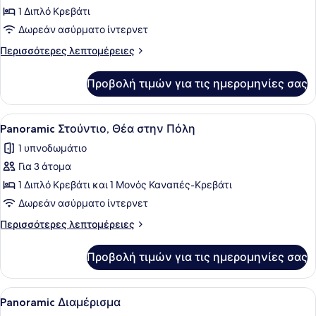
Panoramic
1 Διπλό Κρεβάτι
Στούντιο,
Δωρεάν ασύρματο ίντερνετ
Θέα
Περισσότερες
Περισσότερες λεπτομέρειες
στην
λεπτομέρειες
Πόλη
για
Προβολή τιμών για τις ημερομηνίες σας
Panoramic
Στούντιο,
Θέα
Προβολή
Ένα σύγχρονο δωμάτιο ξενοδοχείου
10
στην
Panoramic Στούντιο, Θέα στην Πόλη
όλων
Πόλη
1 υπνοδωμάτιο
των
Για 3 άτομα
φωτογραφιών
για
1 Διπλό Κρεβάτι και 1 Μονός Καναπές-Κρεβάτι
Panoramic
Δωρεάν ασύρματο ίντερνετ
Στούντιο,
Περισσότερες
Περισσότερες λεπτομέρειες
Θέα
λεπτομέρειες
στην
για
Προβολή τιμών για τις ημερομηνίες σας
Panoramic
Πόλη
Στούντιο,
Θέα
Προβολή
Ένα μοντέρνο σαλόνι με ένα μεγάλ
9
στην
Panoramic Διαμέρισμα
όλων
Πόλη