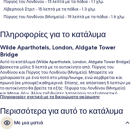
Πύργος του Λονδίνου
- 13 λεπτά με τα πόδια
- 1.1 χλμ.
Λίβερπουλ Στριτ
- 15 λεπτά με τα πόδια
- 1.3 χλμ.
Πύργος του Λονδίνου (Μνημείο)
- 19 λεπτά με τα πόδια
- 1.6 χλμ.
Πληροφορίες για το κατάλυμα
Wilde Aparthotels, London, Aldgate Tower
Bridge
Αυτό το κατάλυμα (Wilde Aparthotels, London, Aldgate Tower Bridge)
βρίσκεται μόλις 5 λεπτά με το αυτοκίνητο από: Πύργος του
Λονδίνου και Πύργος του Λονδίνου (Μνημείο). Μπορείτε να
χαλαρώσετε με ένα ποτό στο μπαρ/lounge, ενώ σερβίρεται και
πρωινό (σε μπουφέ) καθημερινά. Επίσης, σε απόσταση 5 λεπτών με
το αυτοκίνητο θα βρείτε τα εξής: Γέφυρα του Λονδίνου (Μνημείο)
και Μπρικ Λέιν. Άλλοι ταξιδιώτες λατρεύουν το εξυπηρετικό
Πληροφορίες σχετικά με τα δικαιώματα ακύρωσης
προσωπικό. Το κατάλυμα βρίσκεται σε πολύ κοντινή απόσταση με
τα πόδια από τα μέσα μαζικής μεταφοράς: το σημείο επιβίβασης
Περισσότερα για αυτό το κατάλυμα
Σταθμός Aldgate East βρίσκεται σε απόσταση 5 λεπτών και το
σημείο επιβίβασης Σταθμός Μετρό του Γουάιτσαπελ βρίσκεται σε
απόσταση 9 λεπτών.
Με μια ματιά