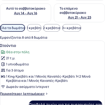
Έλεγχος διαθεσιμότητας για αυτό το σαββατοκύριακο Αυγ 1
Έλεγχος διαθεσιμότητας για
Αυτό το σαββατοκύριακο
Το επόμενο
σαββατοκύριακο
Αυγ 14 - Αυγ 16
Αυγ 21 - Αυγ 23
Διαθέσιμα
Όλα τα δωμάτια
1 κρεβάτι
2 κρεβάτια
3+ κρεβάτια
φίλτρα
για
Εμφανίζονται 8 από 8 δωμάτια
τα
Προβολή
Ένα σύγχρονο δωμάτιο ξενοδοχείου 
11
Στούντιο
δωμάτια
όλων
Θέα στην πόλη
των
21 τ.μ.
φωτογραφιών
για
1 υπνοδωμάτιο
Στούντιο
Για 3 άτομα
1 King Κρεβάτι και 1 Μονός Καναπές-Κρεβάτι Ή 2 Μονά
Κρεβάτια και 1 Μονός Καναπές-Κρεβάτι
Δωρεάν ασύρματο ίντερνετ
Περισσότερες
Περισσότερες λεπτομέρειες
λεπτομέρειες
για
Προβολή τιμών για τις ημερομηνίες σας