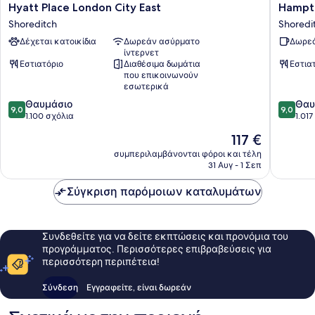
Hyatt
Hampto
Hyatt Place London City East
Hampto
Place
by
Shoreditch
Shoredi
London
Hilton
Δέχεται κατοικίδια
Δωρεάν ασύρματο
Δωρεά
City
London
ίντερνετ
East
City
Εστιατόριο
Διαθέσιμα δωμάτια
Εστια
Shoreditch
Shoredi
που επικοινωνούν
εσωτερικά
9.0
9.0
Θαυμάσιο
Θαυ
9,0
9,0
στα
στα
1.100 σχόλια
1.01
10,
10,
Η
117 €
Θαυμάσιο,
Θαυμάσ
τιμή
1.100
1.017
συμπεριλαμβάνονται φόροι και τέλη
είναι
31 Αυγ - 1 Σεπ
σχόλια
σχόλια
117 €
Σύγκριση παρόμοιων καταλυμάτων
Συνδεθείτε για να δείτε εκπτώσεις και προνόμια του
προγράμματος. Περισσότερες επιβραβεύσεις για
περισσότερη περιπέτεια!
Σύνδεση
Εγγραφείτε, είναι δωρεάν