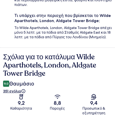
και περιλαμβάνει μαγειρική εστία, φούρνο και πλυντήριο
πιάτων.
Τι υπάρχει στην περιοχή που βρίσκεται το Wilde
Aparthotels, London, Aldgate Tower Bridge;
Το Wilde Aparthotels, London, Aldgate Tower Bridge απέχει
μόνο 5 λεπτ. με τα πόδια από Σταθμός Aldgate East και 18
λεπτ. με τα πόδια από Πύργος του Λονδίνου (Μνημείο).
Σχόλια για το κατάλυμα Wilde
Σχόλια
Aparthotels, London, Aldgate
Tower Bridge
Θαυμάσιο
9,0
351 σχόλια
9,2
8,8
9,4
Καθαριότητα
Παροχές
Προσωπικό &
εξυπηρέτηση