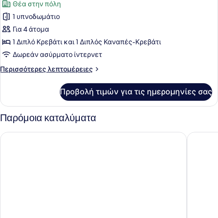
Θέα στην πόλη
των
1 υπνοδωμάτιο
φωτογραφιών
για
Για 4 άτομα
Panoramic
1 Διπλό Κρεβάτι και 1 Διπλός Καναπές-Κρεβάτι
Διαμέρισμα
Δωρεάν ασύρματο ίντερνετ
Περισσότερες
Περισσότερες λεπτομέρειες
λεπτομέρειες
για
Προβολή τιμών για τις ημερομηνίες σας
Panoramic
Διαμέρισμα
Παρόμοια καταλύματα
Hyatt Place London City East
Hampton 