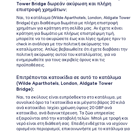
Tower Bridge δωρεάν ακύρωση και πλήρη
επιστροφή χρημάτων;
Ναι, το κατάλυμα (Wilde Aparthotels, London, Aldgate Tower
Bridge) έχει διαθέσιμα δωμάτια με πλήρη επιστροφή
χρημάτων για κράτηση στη σελίδα μας. Αν έχετε κάνει
κράτηση για δωμάτιο με πλήρως επιστρέψιμη τιμή,
μπορείτε να το ακυρώσετε έως και λίγες ημέρες πριν το
check in ανάλογα με την πολιτική ακύρωσης του
καταλύματος. Απλώς βεβαιωθείτε ότι έχετε διαβάσει την
πολιτική ακύρωσης αυτού του καταλύματος, για να
ενημερωθείτε για τους ακριβείς όρους και τις
προϋποθέσεις.
Επιτρέπονται κατοικίδια σε αυτό το κατάλυμα
(Wilde Aparthotels, London, Aldgate Tower
Bridge);
Ναι, τα σκύλους είναι ευπρόσδεκτα στο κατάλυμα, με
συνολικό όριο τα 1 κατοικίδια και μέγιστο βάρος 20 κιλά
ανά κατοικίδιο. Ισχύει χρέωση ύψους 20 GBP ανά
κατοικίδιο, ανά διανυκτέρευση. Τα ζώα υπηρεσίας
εξαιρούνται από την καταβολή τελών. Μπολ με τροφή και
νερό είναι στη διάθεσή σας. Επειδή ενδέχεται να ισχύουν
ορισμένοι περιορισμοί, επικοινωνήστε με το κατάλυμα για