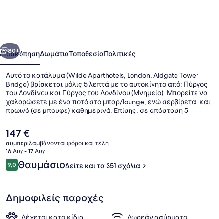
London,
Aldgate
Tower
οηγούμενο
Επόμενο
Bridge
80+
Επισκόπηση
Δωμάτια
Τοποθεσία
Πολιτικές
Αυτό το κατάλυμα (Wilde Aparthotels, London, Aldgate Tower
Bridge) βρίσκεται μόλις 5 λεπτά με το αυτοκίνητο από: Πύργος
του Λονδίνου και Πύργος του Λονδίνου (Μνημείο). Μπορείτε να
χαλαρώσετε με ένα ποτό στο μπαρ/lounge, ενώ σερβίρεται και
πρωινό (σε μπουφέ) καθημερινά. Επίσης, σε απόσταση 5
λεπτών με το αυτοκίνητο θα βρείτε τα εξής: Γέφυρα του
Λονδίνου (Μνημείο) και Μπρικ Λέιν. Άλλοι ταξιδιώτες
Η
147 €
λατρεύουν το εξυπηρετικό προσωπικό. Το κατάλυμα βρίσκεται
τρέχουσα
συμπεριλαμβάνονται φόροι και τέλη
σε πολύ κοντινή απόσταση με τα πόδια από τα μέσα μαζικής
τιμή
16 Αυγ - 17 Αυγ
μεταφοράς: το σημείο επιβίβασης Σταθμός Aldgate East
Λόμπι
είναι
Σχόλια
βρίσκεται σε απόσταση 5 λεπτών και το σημείο επιβίβασης
Θαυμάσιο
9,0
Δείτε και τα 351 σχόλια
147 €
9,0 στα 10
Σταθμός Μετρό του Γουάιτσαπελ βρίσκεται σε απόσταση 9
λεπτών.
Δημοφιλείς παροχές
Δέχεται κατοικίδια
Δωρεάν ασύρματο