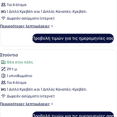
Στούντιο
Για 4 άτομα
1 Διπλό Κρεβάτι και 1 Διπλός Καναπές-Κρεβάτι
Δωρεάν ασύρματο ίντερνετ
Περισσότερες
Περισσότερες λεπτομέρειες
λεπτομέρειες
για
Προβολή τιμών για τις ημερομηνίες σας
Στούντιο
Προβολή
Ένα μοντέρνο σαλόνι με ένα ξύλιν
13
Στούντιο
όλων
Θέα στην πόλη
των
29 τ.μ.
φωτογραφιών
για
1 υπνοδωμάτιο
Στούντιο
Για 4 άτομα
1 Διπλό Κρεβάτι και 1 Διπλός Καναπές-Κρεβάτι
Δωρεάν ασύρματο ίντερνετ
Περισσότερες
Περισσότερες λεπτομέρειες
λεπτομέρειες
για
Προβολή τιμών για τις ημερομηνίες σας