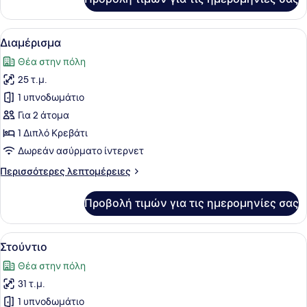
Στούντιο
Προβολή
Ένα σύγχρονο υπνοδωμάτιο με ένα 
9
Διαμέρισμα
όλων
Θέα στην πόλη
των
25 τ.μ.
φωτογραφιών
για
1 υπνοδωμάτιο
Διαμέρισμα
Για 2 άτομα
1 Διπλό Κρεβάτι
Δωρεάν ασύρματο ίντερνετ
Περισσότερες
Περισσότερες λεπτομέρειες
λεπτομέρειες
για
Προβολή τιμών για τις ημερομηνίες σας
Διαμέρισμα
Προβολή
Μια μοντέρνα κουζίνα με ξύλινα ν
11
Στούντιο
όλων
Θέα στην πόλη
των
31 τ.μ.
φωτογραφιών
για
1 υπνοδωμάτιο