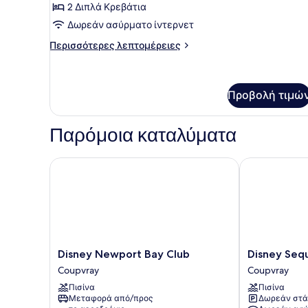
2 Διπλά Κρεβάτια
φωτογραφιών
για
Δωρεάν ασύρματο ίντερνετ
Superior
Περισσότερες
Περισσότερες λεπτομέρειες
λεπτομέρειες
για
Superior
Προβολή τιμώ
Παρόμοια καταλύματα
Disney Newport Bay Club
Disney Sequo
Disney
Disney
Disney Newport Bay Club
Disney Seq
Newport
Sequoia
Coupvray
Coupvray
Bay
Lodge
Πισίνα
Πισίνα
Club
Coupvray
Μεταφορά από/προς
Δωρεάν στά
Coupvray