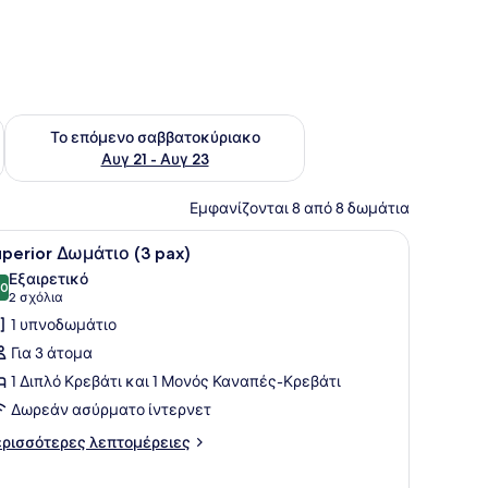
ο σαββατοκύριακο Αυγ 14 - Αυγ 16
Έλεγχος διαθεσιμότητας για το επόμενο σαββατοκύριακο Α
Το επόμενο σαββατοκύριακο
Αυγ 21 - Αυγ 23
Εμφανίζονται 8 από 8 δωμάτια
οσκεπάσματα υψηλής ποιότητας, χρηματοκιβώτιο στο δωμάτιο, γραφείο
ροβολή
Ένα δωμάτιο ξενοδοχείου με ένα μεγάλο κ
6
perior Δωμάτιο (3 pax)
λων
Εξαιρετικό
ων
,0
10,0 στα 10
(2
2 σχόλια
ωτογραφιών
σχόλια)
1 υπνοδωμάτιο
ια
Για 3 άτομα
uperior
1 Διπλό Κρεβάτι και 1 Μονός Καναπές-Κρεβάτι
ωμάτιο
Δωρεάν ασύρματο ίντερνετ
3
ax)
ρισσότερες
ρισσότερες λεπτομέρειες
πτομέρειες
α