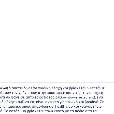
Property vi
Marvel) διαθέτει δωρεάν παιδική λέσχη και βρίσκεται 5 λεπτά με
ράσουν τον χρόνο τους στην εσωτερική πισίνα ή στην εποχική
τι να φάνε σε αυτό το εστιατόριο (Downtown restaurant), ένα
Πρόσοψη κ
 διεθνής κουζίνα και είναι ανοικτό για πρωινό και βραδινό. Σε
σης παροχές όπως μπαρ/lounge, health club και γυμναστήριο.
ό. Το κατάλυμα βρίσκεται πολύ κοντά με τα πόδια από τα