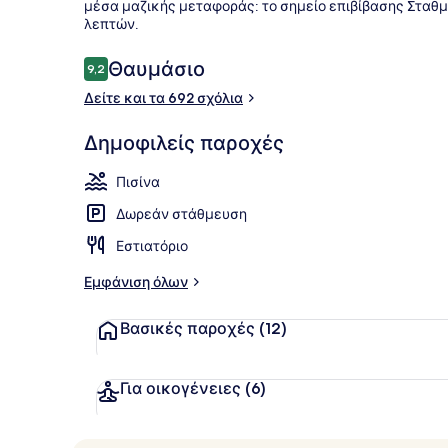
μέσα μαζικής μεταφοράς: το σημείο επιβίβασης Σταθμό
λεπτών.
Εσωτερική π
Σχόλια
Θαυμάσιο
9,2
9,2 στα 10
Δείτε και τα 692 σχόλια
Δημοφιλείς παροχές
Πισίνα
Δωρεάν στάθμευση
Εστιατόριο
Εμφάνιση όλων
Βασικές παροχές
(12)
Για οικογένειες
(6)