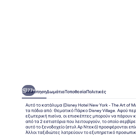
York
-
The
Art
of
Marvel
77+
Επισκόπηση
Δωμάτια
Τοποθεσία
Πολιτικές
Αυτό το κατάλυμα (Disney Hotel New York - The Art of 
τα πόδια από: Θεματικό Πάρκο Disney Village. Αφού πε
εξωτερική πισίνα, οι επισκέπτες μπορούν να πάρουν κά
από τα 2 εστιατόρια που λειτουργούν, το οποίο σερβίρει
αυτό το ξενοδοχείο (στυλ Αρ Ντεκό) προσφέρονται επί
Άλλοι ταξιδιώτες λατρεύουν το εξυπηρετικό προσωπικ