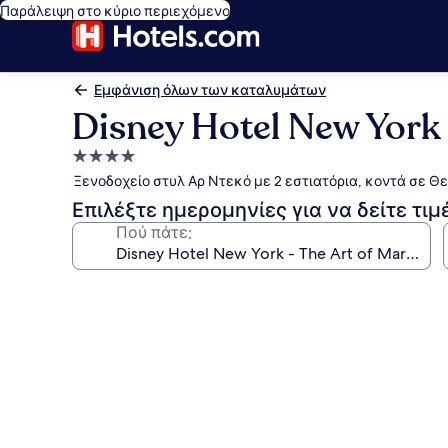
Παράλειψη στο κύριο περιεχόμενο
Εμφάνιση όλων των καταλυμάτων
Disney Hotel New York 
Κατάλυμα
με
Ξενοδοχείο στυλ Αρ Ντεκό με 2 εστιατόρια, κοντά σε Θε
4.0
Επιλέξτε ημερομηνίες για να δείτε τιμ
αστέρια
Πού πάτε;
Συλλογή
φωτογραφιών
για
Disney
Hotel
New