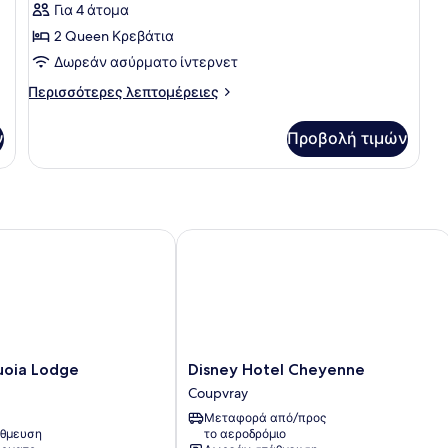
view
Για 4 άτομα
φωτογραφιών
για
2 Queen Κρεβάτια
Empire
Δωρεάν ασύρματο ίντερνετ
State
Περισσότερες
Περισσότερες λεπτομέρειες
Club
λεπτομέρειες
για
ν
Προβολή τιμών
Empire
State
Club
ia Lodge
Disney Hotel Cheyenne
Disney
uoia Lodge
Disney Hotel Cheyenne
Hotel
Coupvray
Cheyenne
Μεταφορά από/προς
Coupvray
θμευση
το αεροδρόμιο