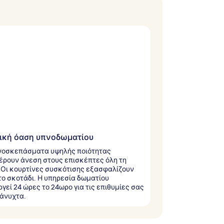
ική όαση υπνοδωματίου
νοσκεπάσματα υψηλής ποιότητας
ρουν άνεση στους επισκέπτες όλη τη
 Οι κουρτίνες συσκότισης εξασφαλίζουν
ο σκοτάδι. Η υπηρεσία δωματίου
ργεί 24 ώρες το 24ωρο για τις επιθυμίες σας
άνυχτα.