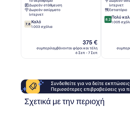
το αεροδρόμιο
Δωρεάν ασύ
Δωρεάν στάθμευση
ίντερνετ
Δωρεάν ασύρματο
Εστιατόριο
ίντερνετ
8.2
Πολύ καλ
8,2
7.8
Καλό
στα
1.005 σχόλ
7,8
στα
1.003 σχόλια
10,
10,
Πολύ
Καλό,
καλό,
Η
375 €
1.003
1.005
τιμή
σχόλια
σχόλια
συμπεριλαμβάνονται φόροι και τέλη
συμπερι
είναι
6 Σεπ - 7 Σεπ
375 €
Συνδεθείτε για να δείτε εκπτώσει
Περισσότερες επιβραβεύσεις για π
Σχετικά με την περιοχή