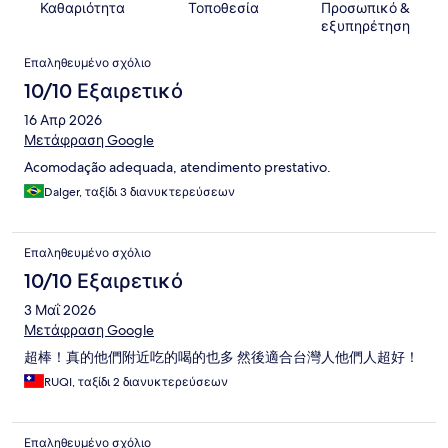
Καθαριότητα
Τοποθεσία
Προσωπικό &
εξυπηρέτηση
Σχόλια
Επαληθευμένο σχόλιο
10/10 Εξαιρετικό
16 Απρ 2026
Μετάφραση Google
Acomodação adequada, atendimento prestativo.
Dalger, ταξίδι 3 διανυκτερεύσεων
Επαληθευμένο σχόλιο
10/10 Εξαιρετικό
3 Μαΐ 2026
Μετάφραση Google
超棒！真的他們附近吃的喝的也多 然後適合台灣人他們人超好！
RUQI, ταξίδι 2 διανυκτερεύσεων
Επαληθευμένο σχόλιο