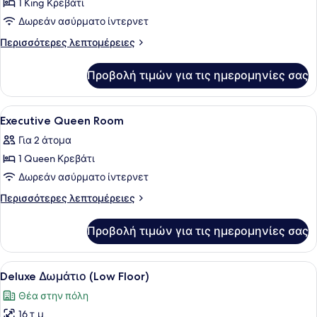
1 King Κρεβάτι
φωτογραφιών
για
Δωρεάν ασύρματο ίντερνετ
Deluxe
Περισσότερες
Περισσότερες λεπτομέρειες
King
λεπτομέρειες
για
Room
Προβολή τιμών για τις ημερομηνίες σας
Deluxe
King
Room
Προβολή
Κλινοσκεπάσματα υψηλής ποιότητα
5
Executive Queen Room
όλων
Για 2 άτομα
των
1 Queen Κρεβάτι
φωτογραφιών
για
Δωρεάν ασύρματο ίντερνετ
Executive
Περισσότερες
Περισσότερες λεπτομέρειες
Queen
λεπτομέρειες
για
Room
Προβολή τιμών για τις ημερομηνίες σας
Executive
Queen
Room
Προβολή
Ένα σύγχρονο δωμάτιο ξενοδοχείου
11
Deluxe Δωμάτιο (Low Floor)
όλων
Θέα στην πόλη
των
16 τ.μ.