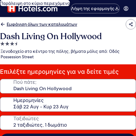
Παράλειψη στο κύριο περιεχόμενο
Λήψη της εφαρμογής
Εμφάνιση όλων των καταλυμάτων
Dash Living On Hollywood
Κατάλυμα
με
Ξενοδοχείο στο κέντρο της πόλης, βήματα μόλις από: Οδός
3.5
Possession Street
αστέρια
Επιλέξτε ημερομηνίες για να δείτε τιμές
Πού πάτε;
Ημερομηνίες
Ταξιδιώτες