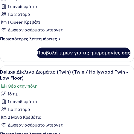
φωτογραφιών
για
1 υπνοδωμάτιο
Deluxe
Για 2 άτομα
Δωμάτιο
1 Queen Κρεβάτι
(Low
Δωρεάν ασύρματο ίντερνετ
Floor)
Περισσότερες
Περισσότερες λεπτομέρειες
λεπτομέρειες
για
Προβολή τιμών για τις ημερομηνίες σας
Deluxe
Δωμάτιο
(Low
Προβολή
Ένα σύγχρονο δωμάτιο ξενοδοχείου 
11
Floor)
Deluxe Δίκλινο Δωμάτιο (Twin) (Twin / Hollywood Twin -
όλων
Low Floor)
των
Θέα στην πόλη
φωτογραφιών
16 τ.μ.
για
1 υπνοδωμάτιο
Deluxe
Δίκλινο
Για 2 άτομα
Δωμάτιο
2 Μονά Κρεβάτια
(Twin)
Δωρεάν ασύρματο ίντερνετ
(Twin
Περισσότερες