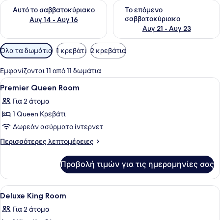
Έλεγχος διαθεσιμότητας για αυτό το σαββατοκύριακο Αυγ 1
Έλεγχος διαθεσιμότητας για
Αυτό το σαββατοκύριακο
Το επόμενο
σαββατοκύριακο
Αυγ 14 - Αυγ 16
Αυγ 21 - Αυγ 23
Διαθέσιμα
Όλα τα δωμάτια
1 κρεβάτι
2 κρεβάτια
φίλτρα
για
Εμφανίζονται 11 από 11 δωμάτια
τα
Προβολή
Κλινοσκεπάσματα υψηλής ποιότητα
11
Premier Queen Room
δωμάτια
όλων
Για 2 άτομα
των
1 Queen Κρεβάτι
φωτογραφιών
για
Δωρεάν ασύρματο ίντερνετ
Premier
Περισσότερες
Περισσότερες λεπτομέρειες
Queen
λεπτομέρειες
για
Room
Προβολή τιμών για τις ημερομηνίες σας
Premier
Queen
Room
Προβολή
Κλινοσκεπάσματα υψηλής ποιότητα
12
Deluxe King Room
όλων
Για 2 άτομα
των