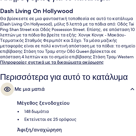
Dash Living On Hollywood
Θα βρίσκεστε σε μια φανταστική τοποθεσία σε αυτό το κατάλυμα
(Dash Living On Hollywood), μόλις 5 λεπτά με τα πόδια από: Οδός Tai
Ping Shan Street και Οδός Possession Street. Επίσης, σε απόσταση 10
λεπτών με τα πόδια θα βρείτε τα εξής: Χονγκ Κονγκ - Μακάου-
Τερματικός Σταθμός Φεριμπότ και Σόχο. Τα μέσα μαζικής
μεταφοράς είναι σε πολύ κοντινή απόσταση με τα πόδια: το σημείο
επιβίβασης Στάση του Τραμ στην Οδό Queen βρίσκεται σε
απόσταση 4 λεπτών και το σημείο επιβίβασης Στάση Τραμ Western
Market βρίσκεται σε απόσταση 5 λεπτών.
Πληροφορίες σχετικά με τα δικαιώματα ακύρωσης
Περισσότερα για αυτό το κατάλυμα
Με μια ματιά
Μέγεθος ξενοδοχείου
148 δωμάτια
Εκτείνεται σε 25 ορόφους
Άφιξη/αναχώρηση