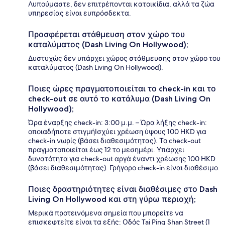
Λυπούμαστε, δεν επιτρέπονται κατοικίδια, αλλά τα ζώα
υπηρεσίας είναι ευπρόσδεκτα.
Προσφέρεται στάθμευση στον χώρο του
καταλύματος (Dash Living On Hollywood);
Δυστυχώς δεν υπάρχει χώρος στάθμευσης στον χώρο του
καταλύματος (Dash Living On Hollywood).
Ποιες ώρες πραγματοποιείται το check-in και το
check-out σε αυτό το κατάλυμα (Dash Living On
Hollywood);
Ώρα έναρξης check-in: 3:00 μ.μ. – Ώρα λήξης check-in:
οποιαδήποτε στιγμήΙσχύει χρέωση ύψους 100 HKD για
check-in νωρίς (βάσει διαθεσιμότητας). Το check-out
πραγματοποιείται έως 12 το μεσημέρι. Υπάρχει
δυνατότητα για check-out αργά έναντι χρέωσης 100 HKD
(βάσει διαθεσιμότητας). Γρήγορο check-in είναι διαθέσιμο.
Ποιες δραστηριότητες είναι διαθέσιμες στο Dash
Living On Hollywood και στη γύρω περιοχή;
Μερικά προτεινόμενα σημεία που μπορείτε να
επισκεφτείτε είναι τα εξής: Οδός Tai Ping Shan Street (1