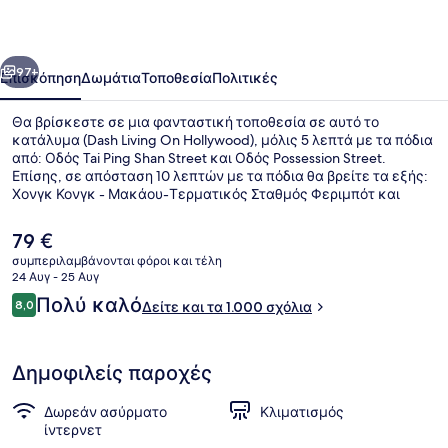
Hollywood
οηγούμενο
Επόμενο
97+
Επισκόπηση
Δωμάτια
Τοποθεσία
Πολιτικές
Θα βρίσκεστε σε μια φανταστική τοποθεσία σε αυτό το
κατάλυμα (Dash Living On Hollywood), μόλις 5 λεπτά με τα πόδια
από: Οδός Tai Ping Shan Street και Οδός Possession Street.
Επίσης, σε απόσταση 10 λεπτών με τα πόδια θα βρείτε τα εξής:
Χονγκ Κονγκ - Μακάου-Τερματικός Σταθμός Φεριμπότ και
Σόχο. Τα μέσα μαζικής μεταφοράς είναι σε πολύ κοντινή
απόσταση με τα πόδια: το σημείο επιβίβασης Στάση του Τραμ
Η
79 €
στην Οδό Queen βρίσκεται σε απόσταση 4 λεπτών και το
τρέχουσα
συμπεριλαμβάνονται φόροι και τέλη
σημείο επιβίβασης Στάση Τραμ Western Market βρίσκεται σε
τιμή
24 Αυγ - 25 Αυγ
απόσταση 5 λεπτών.
Premier Δίκλινο Δωμάτιο (Twin), 2
είναι
Σχόλια
Πολύ καλό
8,0
Δείτε και τα 1.000 σχόλια
79 €
8,0 στα 10
Δημοφιλείς παροχές
Δωρεάν ασύρματο
Κλιματισμός
ίντερνετ