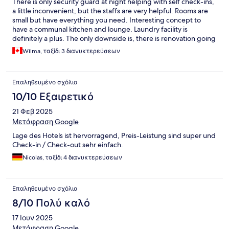
There is only security guard at night helping with self check-ins,
a little inconvenient, but the staffs are very helpful. Rooms are
small but have everything you need. Interesting concept to
have a communal kitchen and lounge. Laundry facility is
definitely a plus. The only downside is, there is renovation going
on 3rd floor while we stay, but the hotel didn’t blocked off the
Wilma, ταξίδι 3 διανυκτερεύσεων
unsightly mess.
Επαληθευμένο σχόλιο
10/10 Εξαιρετικό
21 Φεβ 2025
Μετάφραση Google
Lage des Hotels ist hervorragend, Preis-Leistung sind super und
Check-in / Check-out sehr einfach.
Nicolas, ταξίδι 4 διανυκτερεύσεων
Επαληθευμένο σχόλιο
8/10 Πολύ καλό
17 Ιουν 2025
Μετάφραση Google