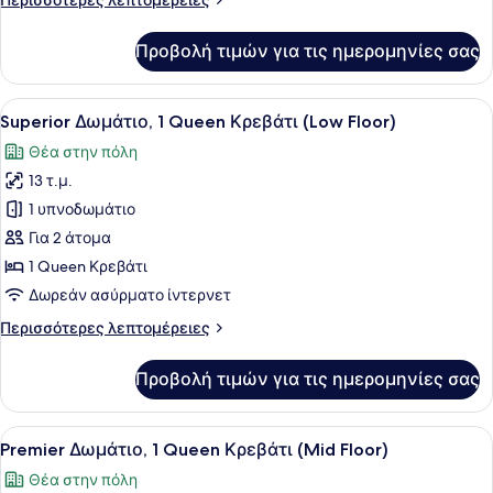
Περισσότερες λεπτομέρειες
/
λεπτομέρειες
Hollywood
για
Προβολή τιμών για τις ημερομηνίες σας
Deluxe
Twin
Δίκλινο
-
Δωμάτιο
Προβολή
Ένα δωμάτιο ξενοδοχείου με κρεβάτ
Low
8
(Twin)
Superior Δωμάτιο, 1 Queen Κρεβάτι (Low Floor)
όλων
Floor)
(Twin
Θέα στην πόλη
/
των
Hollywood
13 τ.μ.
φωτογραφιών
Twin
για
1 υπνοδωμάτιο
-
Superior
Low
Για 2 άτομα
Floor)
Δωμάτιο,
1 Queen Κρεβάτι
1
Δωρεάν ασύρματο ίντερνετ
Queen
Περισσότερες
Περισσότερες λεπτομέρειες
Κρεβάτι
λεπτομέρειες
(Low
για
Προβολή τιμών για τις ημερομηνίες σας
Floor)
Superior
Δωμάτιο,
1
Προβολή
Ένα δωμάτιο ξενοδοχείου με ένα με
9
Queen
Premier Δωμάτιο, 1 Queen Κρεβάτι (Mid Floor)
όλων
Κρεβάτι
Θέα στην πόλη
(Low
των