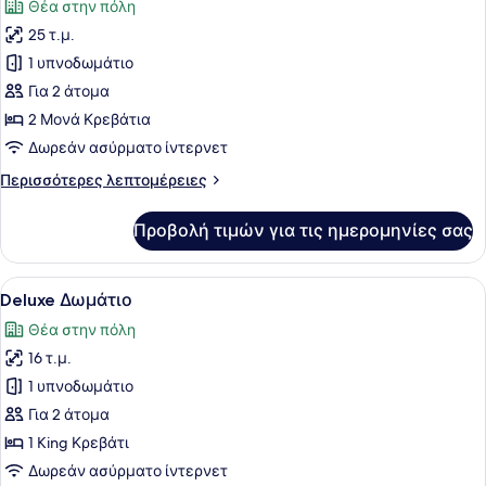
Θέα στην πόλη
(Mid
των
Floor)
25 τ.μ.
φωτογραφιών
για
1 υπνοδωμάτιο
Executive
Για 2 άτομα
Δωμάτιο,
2 Μονά Κρεβάτια
2
Δωρεάν ασύρματο ίντερνετ
Μονά
Περισσότερες
Περισσότερες λεπτομέρειες
Κρεβάτια
λεπτομέρειες
(Mid
για
Προβολή τιμών για τις ημερομηνίες σας
Floor)
Executive
Δωμάτιο,
2
Προβολή
Ένα δωμάτιο ξενοδοχείου με ένα κρ
8
Μονά
Deluxe Δωμάτιο
όλων
Κρεβάτια
Θέα στην πόλη
(Mid
των
Floor)
16 τ.μ.
φωτογραφιών
για
1 υπνοδωμάτιο
Deluxe
Για 2 άτομα
Δωμάτιο
1 King Κρεβάτι
Δωρεάν ασύρματο ίντερνετ