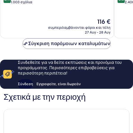
στα
στα
Περιφέρεια
1.003 σχόλια
Κεντρι
2.40
10,
10,
και
Πολύ
Άριστο,
Δυτική
καλό,
2.400
Περιφέ
Η
116 €
1.003
σχόλια
τιμή
συμπεριλαμβάνονται φόροι και τέλη
σχόλια
είναι
27 Αυγ - 28 Αυγ
116 €
Σύγκριση παρόμοιων καταλυμάτων
Συνδεθείτε για να δείτε εκπτώσεις και προνόμια του
προγράμματος. Περισσότερες επιβραβεύσεις για
περισσότερη περιπέτεια!
Σύνδεση
Εγγραφείτε, είναι δωρεάν
Σχετικά με την περιοχή