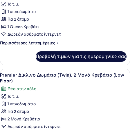
Floor)
16 τ.μ.
φωτογραφιών
για
1 υπνοδωμάτιο
Premier
Για 2 άτομα
Δωμάτιο,
1 Queen Κρεβάτι
1
Δωρεάν ασύρματο ίντερνετ
Queen
Περισσότερες
Περισσότερες λεπτομέρειες
Κρεβάτι
λεπτομέρειες
(Mid
για
Προβολή τιμών για τις ημερομηνίες σας
Floor)
Premier
Δωμάτιο,
1
Προβολή
Ένα σύγχρονο δωμάτιο ξενοδοχείου 
12
Queen
Premier Δίκλινο Δωμάτιο (Twin), 2 Μονά Κρεβάτια (Low
όλων
Κρεβάτι
Floor)
(Mid
των
Θέα στην πόλη
Floor)
φωτογραφιών
16 τ.μ.
για
1 υπνοδωμάτιο
Premier
Δίκλινο
Για 2 άτομα
Δωμάτιο
2 Μονά Κρεβάτια
(Twin),
Δωρεάν ασύρματο ίντερνετ