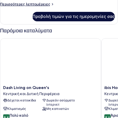
Περισσότερες
Περισσότερες λεπτομέρειες
λεπτομέρειες
για
Προβολή τιμών για τις ημερομηνίες σας
Deluxe
Δωμάτιο
Παρόμοια καταλύματα
Dash Living on Queen's
ibis Hon
Dash
ibis
Dash Living on Queen's
ibis H
Living
Hong
Κεντρική και Δυτική Περιφέρεια
Κεντρικ
on
Kong
Δέχεται κατοικίδια
Δωρεάν ασύρματο
Δωρεά
Queen's
Central
ίντερνετ
ίντερ
Κεντρική
And
Κλιματισμός
Μη καπνιστών
Κλιμα
και
Sheung
8.4
8.6
Δυτική
Πολύ καλό
Wan
Άρι
8,4
8,6