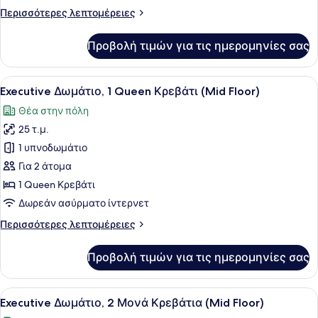
2
Περισσότερες
Περισσότερες λεπτομέρειες
Μονά
λεπτομέρειες
Κρεβάτια
για
Προβολή τιμών για τις ημερομηνίες σας
Premier
(Low
Δίκλινο
Floor)
Δωμάτιο
Προβολή
Ένα δωμάτιο ξενοδοχείου με ένα με
9
(Twin),
Executive Δωμάτιο, 1 Queen Κρεβάτι (Mid Floor)
όλων
2
Θέα στην πόλη
Μονά
των
Κρεβάτια
25 τ.μ.
φωτογραφιών
(Low
για
1 υπνοδωμάτιο
Floor)
Executive
Για 2 άτομα
Δωμάτιο,
1 Queen Κρεβάτι
1
Δωρεάν ασύρματο ίντερνετ
Queen
Περισσότερες
Περισσότερες λεπτομέρειες
Κρεβάτι
λεπτομέρειες
(Mid
για
Προβολή τιμών για τις ημερομηνίες σας
Floor)
Executive
Δωμάτιο,
1
Προβολή
Ένα σύγχρονο δωμάτιο ξενοδοχείου
7
Queen
Executive Δωμάτιο, 2 Μονά Κρεβάτια (Mid Floor)
όλων
Κρεβάτι