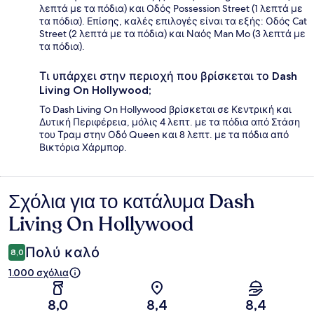
λεπτά με τα πόδια) και Οδός Possession Street (1 λεπτά με
τα πόδια). Επίσης, καλές επιλογές είναι τα εξής: Οδός Cat
Street (2 λεπτά με τα πόδια) και Ναός Man Mo (3 λεπτά με
τα πόδια).
Τι υπάρχει στην περιοχή που βρίσκεται το Dash
Living On Hollywood;
Το Dash Living On Hollywood βρίσκεται σε Κεντρική και
Δυτική Περιφέρεια, μόλις 4 λεπτ. με τα πόδια από Στάση
του Τραμ στην Οδό Queen και 8 λεπτ. με τα πόδια από
Βικτόρια Χάρμπορ.
Σχόλια για το κατάλυμα Dash
Σχόλια
Living On Hollywood
Πολύ καλό
8,0
1.000 σχόλια
8,0
8,4
8,4