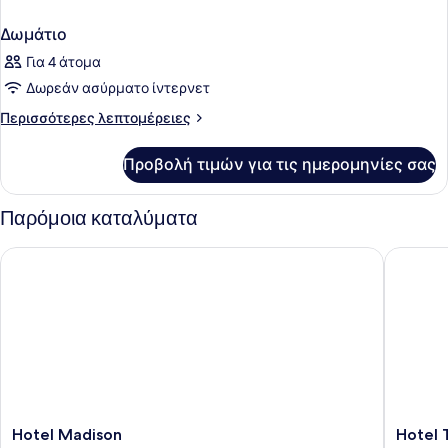
Δωμάτιο
Για 4 άτομα
Δωρεάν ασύρματο ίντερνετ
Περισσότερες
Περισσότερες λεπτομέρειες
λεπτομέρειες
για
Προβολή τιμών για τις ημερομηνίες σας
Δωμάτιο
Παρόμοια καταλύματα
Hotel Madison
Hotel To
Hotel
Hotel
Hotel Madison
Hotel 