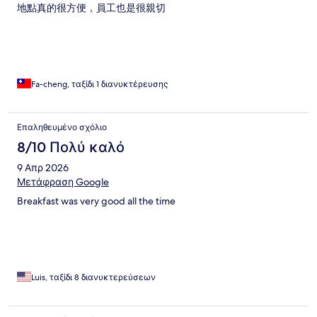
地點真的很方便，員工也是很親切
Fa-cheng, ταξίδι 1 διανυκτέρευσης
Επαληθευμένο σχόλιο
8/10 Πολύ καλό
9 Απρ 2026
Μετάφραση Google
Breakfast was very good all the time
Luis, ταξίδι 8 διανυκτερεύσεων