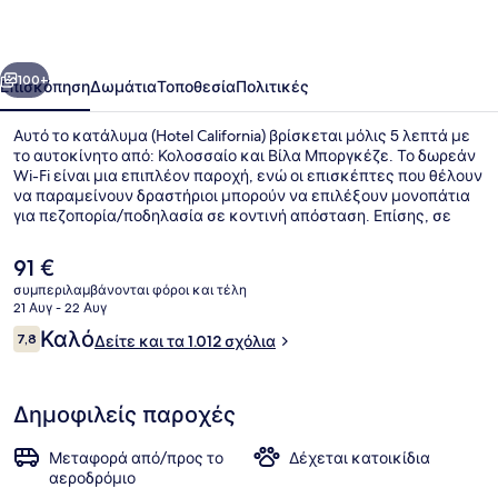
οηγούμενο
Επόμενο
100+
Επισκόπηση
Δωμάτια
Τοποθεσία
Πολιτικές
Αυτό το κατάλυμα (Hotel California) βρίσκεται μόλις 5 λεπτά με
το αυτοκίνητο από: Κολοσσαίο και Βίλα Μποργκέζε. Το δωρεάν
Wi-Fi είναι μια επιπλέον παροχή, ενώ οι επισκέπτες που θέλουν
να παραμείνουν δραστήριοι μπορούν να επιλέξουν μονοπάτια
για πεζοπορία/ποδηλασία σε κοντινή απόσταση. Επίσης, σε
απόσταση 5 λεπτών με το αυτοκίνητο θα βρείτε τα εξής:
Ισπανικά Σκαλοπάτια και Piazza di Spagna (πλατεία). Άλλοι
Η
91 €
ταξιδιώτες λατρεύουν το εξυπηρετικό προσωπικό και το
τρέχουσα
συμπεριλαμβάνονται φόροι και τέλη
πρωινό. Τα μέσα μαζικής μεταφοράς είναι πολύ κοντά με τα
τιμή
21 Αυγ - 22 Αυγ
πόδια: το σημείο επιβίβασης Στάση Τραμ Termini είναι μερικά
Superior Δίκλινο Δωμάτιο (Double ή
είναι
Σχόλια
μόλις βήματα μακριά και το σημείο επιβίβασης Στάση Τραμ
Καλό
7,8
Δείτε και τα 1.012 σχόλια
91 €
7,8 στα 10
Farini βρίσκεται σε απόσταση 2 λεπτών.
Δημοφιλείς παροχές
Μεταφορά από/προς το
Δέχεται κατοικίδια
αεροδρόμιο