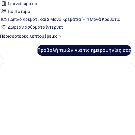
1 υπνοδωμάτιο
φωτογραφιών
για
Για 4 άτομα
Τετράκλινο
1 Διπλό Κρεβάτι και 2 Μονά Κρεβάτια Ή 4 Μονά Κρεβάτια
Δωμάτιο
Δωρεάν ασύρματο ίντερνετ
Περισσότερες
Περισσότερες λεπτομέρειες
λεπτομέρειες
για
Προβολή τιμών για τις ημερομηνίες σας
Τετράκλινο
Δωμάτιο