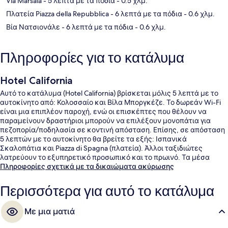
Via Marsala
- 5 λεπτά με τα πόδια
- 0.5 χλμ.
Πλατεία Piazza della Repubblica
- 6 λεπτά με τα πόδια
- 0.6 χλμ.
Βία Νατσιονάλε
- 6 λεπτά με τα πόδια
- 0.6 χλμ.
Πληροφορίες για το κατάλυμα
Hotel California
Αυτό το κατάλυμα (Hotel California) βρίσκεται μόλις 5 λεπτά με το
αυτοκίνητο από: Κολοσσαίο και Βίλα Μποργκέζε. Το δωρεάν Wi-Fi
είναι μια επιπλέον παροχή, ενώ οι επισκέπτες που θέλουν να
παραμείνουν δραστήριοι μπορούν να επιλέξουν μονοπάτια για
πεζοπορία/ποδηλασία σε κοντινή απόσταση. Επίσης, σε απόσταση
5 λεπτών με το αυτοκίνητο θα βρείτε τα εξής: Ισπανικά
Σκαλοπάτια και Piazza di Spagna (πλατεία). Άλλοι ταξιδιώτες
λατρεύουν το εξυπηρετικό προσωπικό και το πρωινό. Τα μέσα
μαζικής μεταφοράς είναι πολύ κοντά με τα πόδια: το σημείο
Πληροφορίες σχετικά με τα δικαιώματα ακύρωσης
επιβίβασης Στάση Τραμ Termini είναι μερικά μόλις βήματα μακριά
και το σημείο επιβίβασης Στάση Τραμ Farini βρίσκεται σε απόσταση
Περισσότερα για αυτό το κατάλυμα
2 λεπτών.
Με μια ματιά