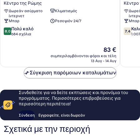
Madison
Touring
Κέντρο της Ρώμης
Κέντρο
Κέντρο
Κέντρο
Δωρεάν ασύρματο
Κλιματισμός
Δωρεά
της
της
ίντερνετ
ίντερ
Ρώμης
Ρώμης
Μπαρ
Ρεσεψιόν 24/7
Μπαρ
8.0
7.4
Πολύ καλό
Καλ
8,0
7,4
στα
στα
684 σχόλια
1.00
10,
10,
Πολύ
Καλό,
Η
83 €
καλό,
1.007
τιμή
συμπεριλαμβάνονται φόροι και τέλη
684
σχόλια
είναι
13 Αυγ - 14 Αυγ
σχόλια
83 €
Σύγκριση παρόμοιων καταλυμάτων
Συνδεθείτε για να δείτε εκπτώσεις και προνόμια του
προγράμματος. Περισσότερες επιβραβεύσεις για
περισσότερη περιπέτεια!
Σύνδεση
Εγγραφείτε, είναι δωρεάν
Σχετικά με την περιοχή