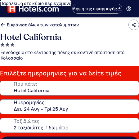
Παράλειψη στο κύριο περιεχόμενο
Λήψη της εφαρμογής
Εμφάνιση όλων των καταλυμάτων
Hotel California
Κατάλυμα
με
Ξενοδοχείο στο κέντρο της πόλης σε κοντινή απόσταση από:
3.0
Κολοσσαίο
αστέρια
Επιλέξτε ημερομηνίες για να δείτε τιμές
Πού πάτε;
Ημερομηνίες
Ταξιδιώτες