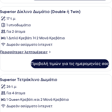
Τρίκλινο
Δωμάτιο
Προβολή
Ένα δωμάτιο ξενοδοχείου με ένα κρ
19
Superior Δίκλινο Δωμάτιο (Double ή Twin)
όλων
17 τ.μ.
των
1 υπνοδωμάτιο
φωτογραφιών
για
Για 2 άτομα
Superior
1 Διπλό Κρεβάτι Ή 2 Μονά Κρεβάτια
Δίκλινο
Δωρεάν ασύρματο ίντερνετ
Δωμάτιο
Περισσότερες
Περισσότερες λεπτομέρειες
(Double
λεπτομέρειες
ή
για
Προβολή τιμών για τις ημερομηνίες σας
Superior
Twin)
Δίκλινο
Δωμάτιο
Προβολή
Ένα δωμάτιο ξενοδοχείου με ένα κρ
5
(Double
Superior Τετράκλινο Δωμάτιο
όλων
ή
26 τ.μ.
Twin)
των
Για 4 άτομα
φωτογραφιών
για
1 Queen Κρεβάτι και 2 Μονά Κρεβάτια
Superior
Δωρεάν ασύρματο ίντερνετ
Τετράκλινο