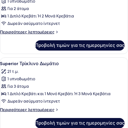
1 υπνοδωμάτιο
φωτογραφιών
για
Για 2 άτομα
Standard
1 Διπλό Κρεβάτι Ή 2 Μονά Κρεβάτια
Δίκλινο
Δωρεάν ασύρματο ίντερνετ
Δωμάτιο
Περισσότερες
Περισσότερες λεπτομέρειες
(Double
λεπτομέρειες
ή
για
Προβολή τιμών για τις ημερομηνίες σας
Standard
Twin)
Δίκλινο
Δωμάτιο
Προβολή
Ένα σύγχρονο δωμάτιο ξενοδοχείου 
17
(Double
Superior Τρίκλινο Δωμάτιο
όλων
ή
21 τ.μ.
Twin)
των
1 υπνοδωμάτιο
φωτογραφιών
για
Για 3 άτομα
Superior
1 Διπλό Κρεβάτι και 1 Μονό Κρεβάτι Ή 3 Μονά Κρεβάτια
Τρίκλινο
Δωρεάν ασύρματο ίντερνετ
Δωμάτιο
Περισσότερες
Περισσότερες λεπτομέρειες
λεπτομέρειες
για
Προβολή τιμών για τις ημερομηνίες σας
Superior