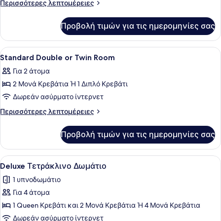
Περισσότερες
Περισσότερες λεπτομέρειες
Δωμάτιο
λεπτομέρειες
για
Προβολή τιμών για τις ημερομηνίες σας
Superior
Τετράκλινο
Δωμάτιο
Προβολή
Ένα μικρό, λειτουργικό δωμάτιο ξε
10
Standard Double or Twin Room
όλων
Για 2 άτομα
των
2 Μονά Κρεβάτια Ή 1 Διπλό Κρεβάτι
φωτογραφιών
για
Δωρεάν ασύρματο ίντερνετ
Standard
Περισσότερες
Περισσότερες λεπτομέρειες
Double
λεπτομέρειες
για
or
Προβολή τιμών για τις ημερομηνίες σας
Standard
Twin
Double
Room
or
Προβολή
Ένα σύγχρονο δωμάτιο ξενοδοχείου 
3
Twin
Deluxe Τετράκλινο Δωμάτιο
όλων
Room
1 υπνοδωμάτιο
των
Για 4 άτομα
φωτογραφιών
για
1 Queen Κρεβάτι και 2 Μονά Κρεβάτια Ή 4 Μονά Κρεβάτια
Deluxe
Δωρεάν ασύρματο ίντερνετ