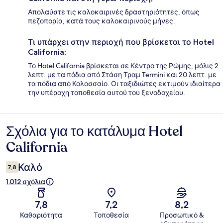
Απολαύστε τις καλοκαιρινές δραστηριότητες, όπως
πεζοπορία, κατά τους καλοκαιρινούς μήνες.
Τι υπάρχει στην περιοχή που βρίσκεται το Hotel
California;
Το Hotel California βρίσκεται σε Κέντρο της Ρώμης, μόλις 2
λεπτ. με τα πόδια από Στάση Τραμ Termini και 20 λεπτ. με
τα πόδια από Κολοσσαίο. Οι ταξιδιώτες εκτιμούν ιδιαίτερα
την υπέροχη τοποθεσία αυτού του ξενοδοχείου.
Σχόλια για το κατάλυμα Hotel
Σχόλια
California
Καλό
7,8
1.012 σχόλια
7,8
7,2
8,2
Καθαριότητα
Τοποθεσία
Προσωπικό &