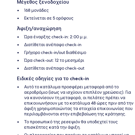
Μέγεθος ξενοδοχείου
168 μονάδες
Εκτείνεται σε 5 ορόφους
Άφιξη/αναχώρηση
Ώρα έναρξης check-in: 2:00 μ.μ.
Διατίθεται ανέπαφο check-in
Γρήγορο check-in/out διαθέσιμο
Ώρα check-out: 12 το μεσημέρι
Διατίθεται ανέπαφο check-out
Ειδικές οδηγίες για το check-in
Αυτό το κατάλυμα προσφέρει μεταφορά από το
αεροδρόμιο (ίσως να ισχύουν επιπλέον χρεώσεις). Για
να κανονίσουν τη μεταφορά, οι πελάτες πρέπει να
επικοινωνήσουν με το κατάλυμα 48 ώρες πριν από την
άφιξη χρησιμοποιώντας τα στοιχεία επικοινωνίας που
περιλαμβάνονται στην επιβεβαίωση της κράτησης.
Το προσωπικό της ρεσεψιόν θα υποδεχτεί τους
επισκέπτες κατά την άφιξη.
Οι πληροφορίες που παρέχει το κατάλυμα μπορεί να