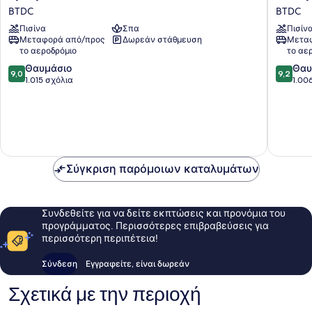
Resort
by
BTDC
BTDC
Bali
Marriott
Πισίνα
Σπα
Πισίν
BTDC
Bali
Μεταφορά από/προς
Δωρεάν στάθμευση
Μεταφ
Nusa
το αεροδρόμιο
το αε
Dua
9.0
9.2
Θαυμάσιο
Resort
Θαυ
9,0
9,2
στα
στα
1.015 σχόλια
BTDC
1.00
10,
10,
Θαυμάσιο,
Θαυμάσ
1.015
1.006
σχόλια
σχόλια
Σύγκριση παρόμοιων καταλυμάτων
Συνδεθείτε για να δείτε εκπτώσεις και προνόμια του
προγράμματος. Περισσότερες επιβραβεύσεις για
περισσότερη περιπέτεια!
Σύνδεση
Εγγραφείτε, είναι δωρεάν
Σχετικά με την περιοχή