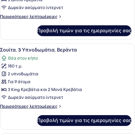
Υπνοδωμάτια,
Δωρεάν ασύρματο ίντερνετ
Ιδιωτική
Περισσότερες
Περισσότερες λεπτομέρειες
Πισίνα
λεπτομέρειες
για
Προβολή τιμών για τις ημερομηνίες σας
Σουίτα,
3
Υπνοδωμάτια,
Προβολή
Ένα δωμάτιο ξενοδοχείου με ένα κ
23
Ιδιωτική
Σουίτα, 3 Υπνοδωμάτια, Βεράντα
όλων
Πισίνα
Θέα στον κήπο
των
180 τ.μ.
φωτογραφιών
για
2 υπνοδωμάτια
Σουίτα,
Για 9 άτομα
3
3 King Κρεβάτια και 2 Μονά Κρεβάτια
Υπνοδωμάτια,
Δωρεάν ασύρματο ίντερνετ
Βεράντα
Περισσότερες
Περισσότερες λεπτομέρειες
λεπτομέρειες
για
Προβολή τιμών για τις ημερομηνίες σας
Σουίτα,
3
Υπνοδωμάτια,