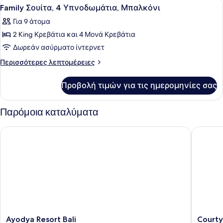
Προβολή
Ένα δωμάτιο ξενοδοχείου με ένα κρ
18
Βεράντα
Family Σουίτα, 4 Υπνοδωμάτια, Μπαλκόνι
όλων
Για 9 άτομα
των
2 King Κρεβάτια και 4 Μονά Κρεβάτια
φωτογραφιών
για
Δωρεάν ασύρματο ίντερνετ
Family
Περισσότερες
Περισσότερες λεπτομέρειες
Σουίτα,
λεπτομέρειες
για
4
Προβολή τιμών για τις ημερομηνίες σας
Family
Υπνοδωμάτια,
Σουίτα,
Μπαλκόνι
4
Παρόμοια καταλύματα
Υπνοδωμάτια,
Μπαλκόνι
Ayodya Resort Bali
Courtyar
Ayodya
Courtya
Ayodya Resort Bali
Courty