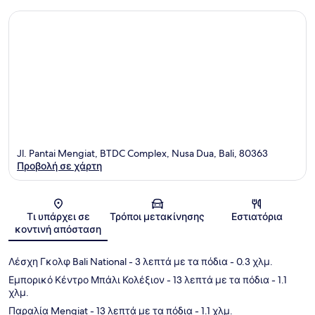
Jl. Pantai Mengiat, BTDC Complex, Nusa Dua, Bali, 80363
Προβολή σε χάρτη
Χάρτης
Τι υπάρχει σε
Τρόποι μετακίνησης
Εστιατόρια
κοντινή απόσταση
Λέσχη Γκολφ Bali National
- 3 λεπτά με τα πόδια
- 0.3 χλμ.
Εμπορικό Κέντρο Μπάλι Κολέξιον
- 13 λεπτά με τα πόδια
- 1.1
χλμ.
Παραλία Mengiat
- 13 λεπτά με τα πόδια
- 1.1 χλμ.