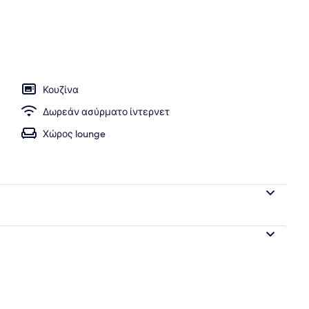
χώροι
Κουζίνα
Δωρεάν ασύρματο ίντερνετ
Χώρος lounge