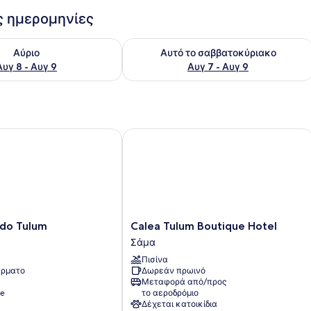
ις ημερομηνίες
εσιμότητας για αύριο Αυγ 8 - Αυγ 9
Έλεγχος διαθεσιμότητας για αυτό τ
Αύριο
Αυτό το σαββατοκύριακο
Αυγ 8 - Αυγ 9
Αυγ 7 - Αυγ 9
 Tulum
Calea Tulum Boutique Hotel
Calea
do Tulum
Calea Tulum Boutique Hotel
Tulum
Σάμα
Boutique
Πισίνα
Hotel
ρματο
Δωρεάν πρωινό
Σάμα
Μεταφορά από/προς
ge
το αεροδρόμιο
Δέχεται κατοικίδια