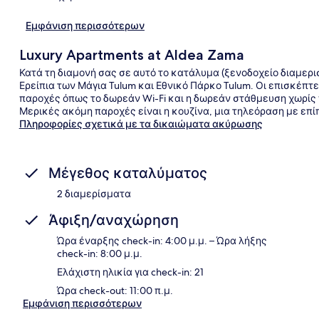
Εμφάνιση περισσότερων
Luxury Apartments at Aldea Zama
Κατά τη διαμονή σας σε αυτό το κατάλυμα (ξενοδοχείο διαμερι
Ερείπια των Μάγια Tulum και Εθνικό Πάρκο Tulum. Οι επισκέπτ
παροχές όπως το δωρεάν Wi-Fi και η δωρεάν στάθμευση χωρίς
Μερικές ακόμη παροχές είναι η κουζίνα, μια τηλεόραση με επίπ
Πληροφορίες σχετικά με τα δικαιώματα ακύρωσης
Μέγεθος καταλύματος
2 διαμερίσματα
Άφιξη/αναχώρηση
Ώρα έναρξης check-in: 4:00 μ.μ. – Ώρα λήξης
check-in: 8:00 μ.μ.
Ελάχιστη ηλικία για check-in: 21
Ώρα check-out: 11:00 π.μ.
Εμφάνιση περισσότερων