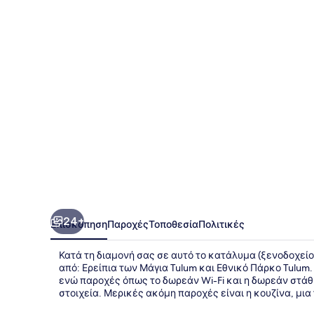
at
Aldea
Zama
24+
Επισκόπηση
Παροχές
Τοποθεσία
Πολιτικές
Κατά τη διαμονή σας σε αυτό το κατάλυμα (ξενοδοχείο
από: Ερείπια των Μάγια Tulum και Εθνικό Πάρκο Tulum
ενώ παροχές όπως το δωρεάν Wi-Fi και η δωρεάν στά
στοιχεία. Μερικές ακόμη παροχές είναι η κουζίνα, μια