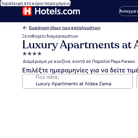
Παράλειψη στο κύριο περιεχόμενο
Άνοιγμα
Εμφάνιση όλων των καταλυμάτων
Ξενοδοχείο διαμερισμάτων
Luxury Apartments at 
Κατάλυμα
με
Διαμέρισμα με κουζίνα, κοντά σε Παραλία Playa Paraiso
4.0
Επιλέξτε ημερομηνίες για να δείτε τιμ
αστέρια
Πού πάτε;
Συλλογή
φωτογραφιών
για
Luxury
Apartments