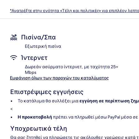
*Ανατρέξτε στην ενότητα «Τέλη και πολιτικές» για επιπλέον λεπτ
Πισίνα/Σπα
Εξωτερική πισίνα
Ίντερνετ
Δωρεάν ασύρματο ίντερνετ, με ταχύτητα 25+
Mbps
Εμφάνιση όλων των παροχών του καταλύματος
Επιστρέψιμες εγγυήσεις
Το κατάλυμα θα συλλέξει μια
εγγύηση σε περίπτωση ζημ
<
Η προκαταβολή
πρέπει να πληρωθεί μέσω PayPal μέσα σε
Υποχρεωτικά τέλη
Θα σας ζητηθεί να πληρώσετε τις ακόλουθες χρεώσεις κατά το 