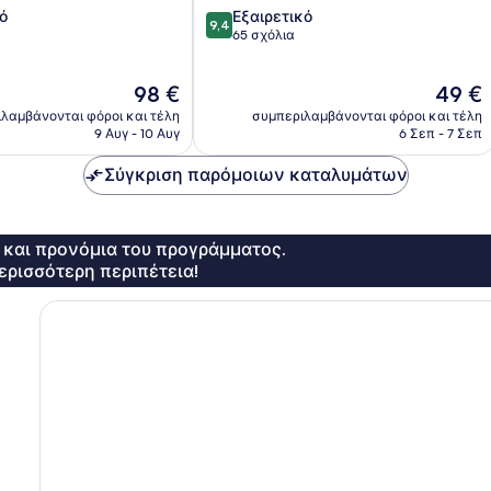
9.4
ό
Εξαιρετικό
9,4
στα
65 σχόλια
10,
Εξαιρετικό,
Η
Η
98 €
49 €
65
τιμή
τιμή
σχόλια
λαμβάνονται φόροι και τέλη
συμπεριλαμβάνονται φόροι και τέλη
είναι
είναι
9 Αυγ - 10 Αυγ
6 Σεπ - 7 Σεπ
98 €
49 €
Σύγκριση παρόμοιων καταλυμάτων
ς και προνόμια του προγράμματος.
ερισσότερη περιπέτεια!