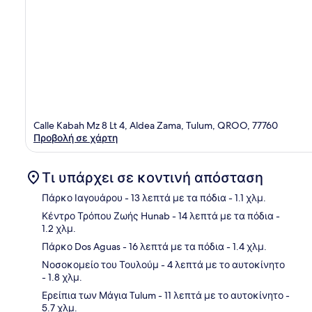
Calle Kabah Mz 8 Lt 4, Aldea Zama, Tulum, QROO, 77760
Προβολή σε χάρτη
Τι υπάρχει σε κοντινή απόσταση
Πάρκο Ιαγουάρου
- 13 λεπτά με τα πόδια
- 1.1 χλμ.
Κέντρο Τρόπου Ζωής Hunab
- 14 λεπτά με τα πόδια
-
1.2 χλμ.
Χάρ
Πάρκο Dos Aguas
- 16 λεπτά με τα πόδια
- 1.4 χλμ.
Νοσοκομείο του Τουλούμ
- 4 λεπτά με το αυτοκίνητο
- 1.8 χλμ.
Ερείπια των Μάγια Tulum
- 11 λεπτά με το αυτοκίνητο
-
5.7 χλμ.