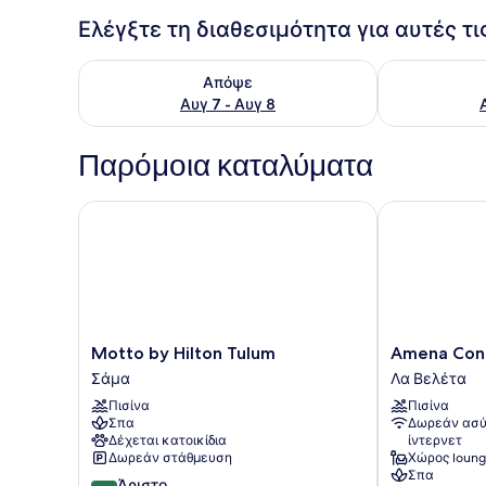
Ελέγξτε τη διαθεσιμότητα για αυτές τ
Έλεγχος διαθεσιμότητας για απόψε Αυγ 7 - Αυγ 8
Έλεγχος διαθ
Απόψε
Αυγ 7 - Αυγ 8
Παρόμοια καταλύματα
Motto by Hilton Tulum
Amena Condo
Motto
Amena
Motto by Hilton Tulum
Amena Con
by
Condo
Σάμα
Λα Βελέτα
Hilton
Tulum
Πισίνα
Πισίνα
Tulum
Λα
Σπα
Δωρεάν ασύ
Σάμα
Βελέτα
Δέχεται κατοικίδια
ίντερνετ
Δωρεάν στάθμευση
Χώρος loun
Σπα
8.6
Άριστο