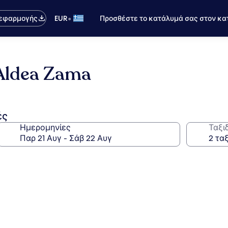
•
 εφαρμογής
EUR
Προσθέστε το κατάλυμά σας στον κα
Aldea Zama
ές
Ημερομηνίες
Ταξι