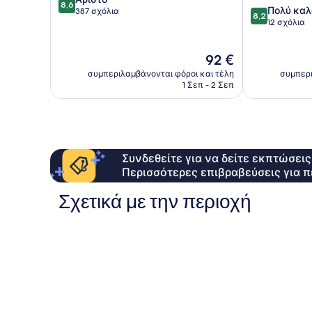
8,6
8.2
Πολύ καλ
στα
387 σχόλια
8,2
στα
12 σχόλια
10,
10,
Άριστο,
Πολύ
387
Η
92 €
καλό,
σχόλια
τιμή
12
συμπεριλαμβάνονται φόροι και τέλη
συμπερι
είναι
σχόλια
1 Σεπ - 2 Σεπ
92 €
Συνδεθείτε για να δείτε εκπτώσει
Περισσότερες επιβραβεύσεις για π
Σχετικά με την περιοχή