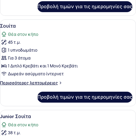
για
Προβολή τιμών για τις ημερομηνίες σας
Deluxe
Δίκλινο
Δωμάτιο
Προβολή
Ένα μεγάλο κρεβάτι με ουρανό και 
7
(Double)
Σουίτα
όλων
Θέα στον κήπο
των
45 τ.μ.
φωτογραφιών
για
1 υπνοδωμάτιο
Σουίτα
Για 3 άτομα
1 Διπλό Κρεβάτι και 1 Μονό Κρεβάτι
Δωρεάν ασύρματο ίντερνετ
Περισσότερες
Περισσότερες λεπτομέρειες
λεπτομέρειες
για
Προβολή τιμών για τις ημερομηνίες σας
Σουίτα
Προβολή
Ένα υπνοδωμάτιο με ένα κρεβάτι με
10
Junior Σουίτα
όλων
Θέα στον κήπο
των
38 τ.μ.
φωτογραφιών