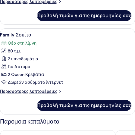
Περισσότερες
Περισσότερες λεπτομέρειες
λεπτομέρειες
για
Προβολή τιμών για τις ημερομηνίες σας
Panoramic
Σουίτα
Προβολή
Ένα υπνοδωμάτιο με ένα μεγάλο κρ
5
Family Σουίτα
όλων
Θέα στη λίμνη
των
80 τ.μ.
φωτογραφιών
για
2 υπνοδωμάτια
Family
Για 6 άτομα
Σουίτα
2 Queen Κρεβάτια
Δωρεάν ασύρματο ίντερνετ
Περισσότερες
Περισσότερες λεπτομέρειες
λεπτομέρειες
για
Προβολή τιμών για τις ημερομηνίες σας
Family
Σουίτα
Παρόμοια καταλύματα
Hotel Morgana
Hotel Lo