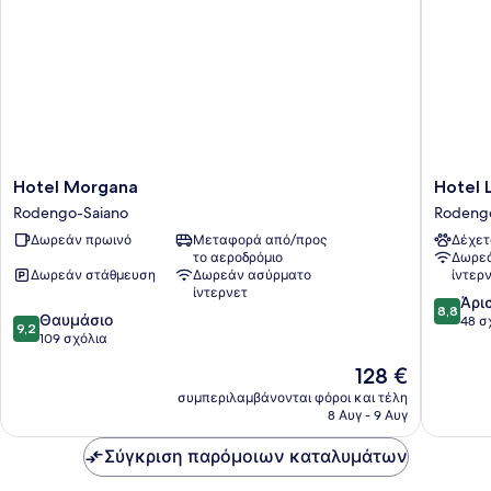
Hotel
Hotel
Hotel Morgana
Hotel 
Morgana
Locanda
Rodengo-Saiano
Rodeng
Rodengo-
Primave
Δωρεάν πρωινό
Μεταφορά από/προς
Δέχετ
Saiano
Rodeng
το αεροδρόμιο
Δωρεά
Saiano
Δωρεάν στάθμευση
Δωρεάν ασύρματο
ίντερ
ίντερνετ
8.8
Άρι
8,8
9.2
Θαυμάσιο
στα
48 σ
9,2
στα
109 σχόλια
10,
10,
Άριστο,
Η
128 €
Θαυμάσιο,
48
τιμή
109
συμπεριλαμβάνονται φόροι και τέλη
σχόλια
είναι
8 Αυγ - 9 Αυγ
σχόλια
128 €
Σύγκριση παρόμοιων καταλυμάτων