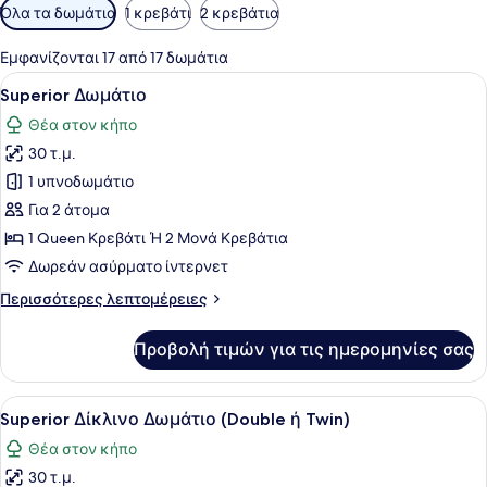
Διαθέσιμα
Όλα τα δωμάτια
1 κρεβάτι
2 κρεβάτια
φίλτρα
για
Εμφανίζονται 17 από 17 δωμάτια
τα
Προβολή
Ένα υπνοδωμάτιο με ένα μεγάλο κρ
5
Superior Δωμάτιο
δωμάτια
όλων
Θέα στον κήπο
των
30 τ.μ.
φωτογραφιών
για
1 υπνοδωμάτιο
Superior
Για 2 άτομα
Δωμάτιο
1 Queen Κρεβάτι Ή 2 Μονά Κρεβάτια
Δωρεάν ασύρματο ίντερνετ
Περισσότερες
Περισσότερες λεπτομέρειες
λεπτομέρειες
για
Προβολή τιμών για τις ημερομηνίες σας
Superior
Δωμάτιο
Προβολή
Ένα υπνοδωμάτιο με ένα κρεβάτι, δ
5
Superior Δίκλινο Δωμάτιο (Double ή Twin)
όλων
Θέα στον κήπο
των
30 τ.μ.
φωτογραφιών