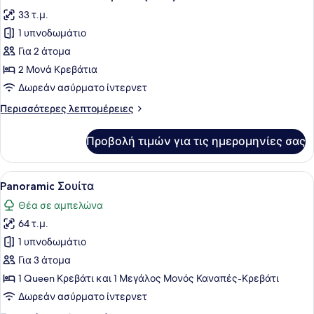
όλων
33 τ.μ.
των
1 υπνοδωμάτιο
φωτογραφιών
για
Για 2 άτομα
Premium
2 Μονά Κρεβάτια
Δίκλινο
Δωρεάν ασύρματο ίντερνετ
Δωμάτιο
Περισσότερες
Περισσότερες λεπτομέρειες
(Twin)
λεπτομέρειες
για
Προβολή τιμών για τις ημερομηνίες σας
Premium
Δίκλινο
Δωμάτιο
Προβολή
Ένα υπνοδωμάτιο με ένα κρεβάτι, έ
4
(Twin)
Panoramic Σουίτα
όλων
Θέα σε αμπελώνα
των
64 τ.μ.
φωτογραφιών
για
1 υπνοδωμάτιο
Panoramic
Για 3 άτομα
Σουίτα
1 Queen Κρεβάτι και 1 Μεγάλος Μονός Καναπές-Κρεβάτι
Δωρεάν ασύρματο ίντερνετ