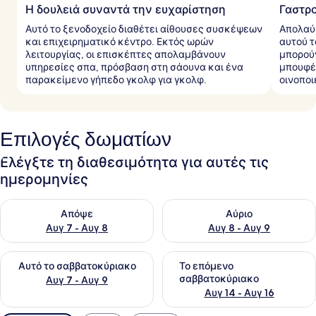
Η δουλειά συναντά την ευχαρίστηση
Γαστρ
Αυτό το ξενοδοχείο διαθέτει αίθουσες συσκέψεων
Απολαύσ
και επιχειρηματικό κέντρο. Εκτός ωρών
αυτού τ
λειτουργίας, οι επισκέπτες απολαμβάνουν
μπορού
υπηρεσίες σπα, πρόσβαση στη σάουνα και ένα
μπουφέ,
παρακείμενο γήπεδο γκολφ για γκολφ.
οινοποι
Επιλογές δωματίων
Ελέγξτε τη διαθεσιμότητα για αυτές τις
ημερομηνίες
Έλεγχος διαθεσιμότητας για απόψε Αυγ 7 - Αυγ 8
Έλεγχος διαθεσιμότητας για 
Απόψε
Αύριο
Αυγ 7 - Αυγ 8
Αυγ 8 - Αυγ 9
Έλεγχος διαθεσιμότητας για αυτό το σαββατοκύριακο Αυγ 7
Έλεγχος διαθεσιμότητας για
Αυτό το σαββατοκύριακο
Το επόμενο
σαββατοκύριακο
Αυγ 7 - Αυγ 9
Αυγ 14 - Αυγ 16