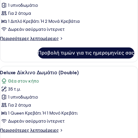
για
1 υπνοδωμάτιο
Superior
Για 2 άτομα
Δίκλινο
1 Διπλό Κρεβάτι Ή 2 Μονά Κρεβάτια
Δωμάτιο
Δωρεάν ασύρματο ίντερνετ
(Double
Περισσότερες
Περισσότερες λεπτομέρειες
ή
λεπτομέρειες
Twin)
για
Προβολή τιμών για τις ημερομηνίες σας
Superior
Δίκλινο
Δωμάτιο
Προβολή
Ένα άνετο δωμάτιο ξενοδοχείου με 
4
(Double
Deluxe Δίκλινο Δωμάτιο (Double)
όλων
ή
Θέα στον κήπο
Twin)
των
35 τ.μ.
φωτογραφιών
για
1 υπνοδωμάτιο
Deluxe
Για 2 άτομα
Δίκλινο
1 Queen Κρεβάτι Ή 1 Μονό Κρεβάτι
Δωμάτιο
Δωρεάν ασύρματο ίντερνετ
(Double)
Περισσότερες
Περισσότερες λεπτομέρειες
λεπτομέρειες