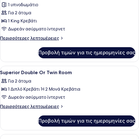
για
1 υπνοδωμάτιο
Junior
Για 2 άτομα
Σουίτα
1 King Κρεβάτι
Δωρεάν ασύρματο ίντερνετ
Περισσότερες
Περισσότερες λεπτομέρειες
λεπτομέρειες
για
Προβολή τιμών για τις ημερομηνίες σας
Junior
Σουίτα
Προβολή
Κλινοσκεπάσματα υψηλής ποιότητας
6
Superior Double Or Twin Room
όλων
Για 2 άτομα
των
1 Διπλό Κρεβάτι Ή 2 Μονά Κρεβάτια
φωτογραφιών
για
Δωρεάν ασύρματο ίντερνετ
Superior
Περισσότερες
Περισσότερες λεπτομέρειες
Double
λεπτομέρειες
για
Or
Προβολή τιμών για τις ημερομηνίες σας
Superior
Twin
Double
Room
Or
Προβολή
Κλινοσκεπάσματα υψηλής ποιότητας