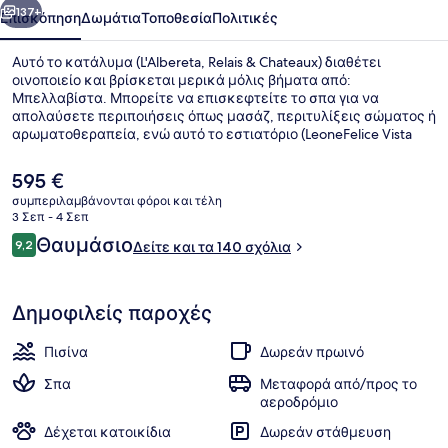
137+
Επισκόπηση
Δωμάτια
Τοποθεσία
Πολιτικές
Αυτό το κατάλυμα (L'Albereta, Relais & Chateaux) διαθέτει
οινοποιείο και βρίσκεται μερικά μόλις βήματα από:
Μπελλαβίστα. Μπορείτε να επισκεφτείτε το σπα για να
απολαύσετε περιποιήσεις όπως μασάζ, περιτυλίξεις σώματος ή
αρωματοθεραπεία, ενώ αυτό το εστιατόριο (LeoneFelice Vista
Lago), ένα από τα 4 εστιατόρια που λειτουργούν, σερβίρει
μεσημεριανό και βραδινό. Σε αυτό το ξενοδοχείο (πολυτελείας)
Η
595 €
θα βρείτε ακόμη εσωτερική πισίνα, μπαρ/lounge και
τρέχουσα
συμπεριλαμβάνονται φόροι και τέλη
γυμναστήριο.
τιμή
3 Σεπ - 4 Σεπ
Παροχή καταλύματος
είναι
Σχόλια
Θαυμάσιο
9,2
Δείτε και τα 140 σχόλια
595 €
9,2 στα 10
Δημοφιλείς παροχές
Πισίνα
Δωρεάν πρωινό
Σπα
Μεταφορά από/προς το
αεροδρόμιο
Δέχεται κατοικίδια
Δωρεάν στάθμευση