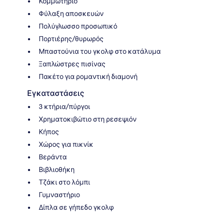
Κομμωτήριο
Φύλαξη αποσκευών
Πολύγλωσσο προσωπικό
Πορτιέρης/θυρωρός
Μπαστούνια του γκολφ στο κατάλυμα
Ξαπλώστρες πισίνας
Πακέτο για ρομαντική διαμονή
Εγκαταστάσεις
3 κτήρια/πύργοι
Χρηματοκιβώτιο στη ρεσεψιόν
Κήπος
Χώρος για πικνίκ
Βεράντα
Βιβλιοθήκη
Τζάκι στο λόμπι
Γυμναστήριο
Δίπλα σε γήπεδο γκολφ