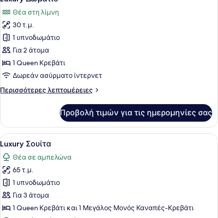
όλων
Θέα στη λίμνη
των
30 τ.μ.
φωτογραφιών
για
1 υπνοδωμάτιο
Luxury
Για 2 άτομα
Δωμάτιο
1 Queen Κρεβάτι
Δωρεάν ασύρματο ίντερνετ
Περισσότερες
Περισσότερες λεπτομέρειες
λεπτομέρειες
για
Προβολή τιμών για τις ημερομηνίες σας
Luxury
Δωμάτιο
Προβολή
Ένα σύγχρονο υπνοδωμάτιο με ένα 
5
Luxury Σουίτα
όλων
Θέα σε αμπελώνα
των
65 τ.μ.
φωτογραφιών
για
1 υπνοδωμάτιο
Luxury
Για 3 άτομα
Σουίτα
1 Queen Κρεβάτι και 1 Μεγάλος Μονός Καναπές-Κρεβάτι