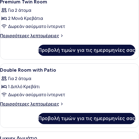
4
Twin
Premium Twin Room
όλων
Room
Για 2 άτομα
των
2 Μονά Κρεβάτια
φωτογραφιών
για
Δωρεάν ασύρματο ίντερνετ
Premium
Περισσότερες
Περισσότερες λεπτομέρειες
Twin
λεπτομέρειες
για
Room
Προβολή τιμών για τις ημερομηνίες σας
Premium
Twin
Room
Προβολή
Κλινοσκεπάσματα υψηλής ποιότητας
4
Double Room with Patio
όλων
Για 2 άτομα
των
1 Διπλό Κρεβάτι
φωτογραφιών
για
Δωρεάν ασύρματο ίντερνετ
Double
Περισσότερες
Περισσότερες λεπτομέρειες
Room
λεπτομέρειες
για
with
Προβολή τιμών για τις ημερομηνίες σας
Double
Patio
Room
with
Προβολή
Ένα δωμάτιο ξενοδοχείου με ένα με
5
Patio
Luxury Δωμάτιο