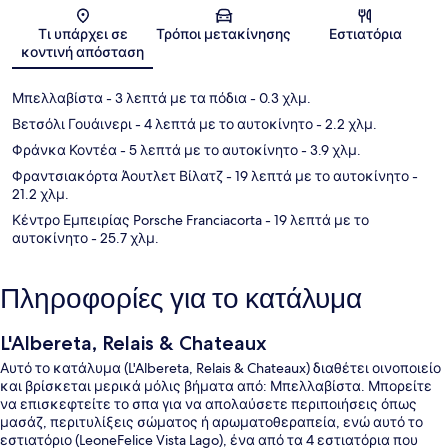
Χάρτης
Τι υπάρχει σε
Τρόποι μετακίνησης
Εστιατόρια
κοντινή απόσταση
Μπελλαβίστα
- 3 λεπτά με τα πόδια
- 0.3 χλμ.
Βετσόλι Γουάινερι
- 4 λεπτά με το αυτοκίνητο
- 2.2 χλμ.
Φράνκα Κοντέα
- 5 λεπτά με το αυτοκίνητο
- 3.9 χλμ.
Φραντσιακόρτα Άουτλετ Βίλατζ
- 19 λεπτά με το αυτοκίνητο
-
21.2 χλμ.
Κέντρο Εμπειρίας Porsche Franciacorta
- 19 λεπτά με το
αυτοκίνητο
- 25.7 χλμ.
Πληροφορίες για το κατάλυμα
L'Albereta, Relais & Chateaux
Αυτό το κατάλυμα (L'Albereta, Relais & Chateaux) διαθέτει οινοποιείο
και βρίσκεται μερικά μόλις βήματα από: Μπελλαβίστα. Μπορείτε
να επισκεφτείτε το σπα για να απολαύσετε περιποιήσεις όπως
μασάζ, περιτυλίξεις σώματος ή αρωματοθεραπεία, ενώ αυτό το
εστιατόριο (LeoneFelice Vista Lago), ένα από τα 4 εστιατόρια που