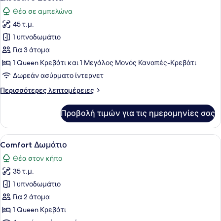
όλων
Θέα σε αμπελώνα
των
45 τ.μ.
φωτογραφιών
για
1 υπνοδωμάτιο
Executive
Για 3 άτομα
Σουίτα
1 Queen Κρεβάτι και 1 Μεγάλος Μονός Καναπές-Κρεβάτι
Δωρεάν ασύρματο ίντερνετ
Περισσότερες
Περισσότερες λεπτομέρειες
λεπτομέρειες
για
Προβολή τιμών για τις ημερομηνίες σας
Executive
Σουίτα
Προβολή
Μια βεράντα με ένα τραπέζι και κα
3
Comfort Δωμάτιο
όλων
Θέα στον κήπο
των
35 τ.μ.
φωτογραφιών
για
1 υπνοδωμάτιο
Comfort
Για 2 άτομα
Δωμάτιο
1 Queen Κρεβάτι