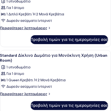
1 υπνοδωμάτιο
των
Για 1 άτομο
φωτογραφιών
για
1 Διπλό Κρεβάτι Ή 2 Μονά Κρεβάτια
Deluxe
Δωρεάν ασύρματο ίντερνετ
Μονόκλινο
Περισσότερες
Περισσότερες λεπτομέρειες
Δωμάτιο,
λεπτομέρειες
1
για
Προβολή τιμών για τις ημερομηνίες σας
Deluxe
Διπλό
Μονόκλινο
ή
Δωμάτιο,
Προβολή
Ένα δωμάτιο ξενοδοχείου με ένα κρ
2
4
1
Standard Δίκλινο Δωμάτιο για Μονόκλινη Χρήση (Urban
όλων
Διπλό
Κρεβάτια
Room)
ή
των
1 υπνοδωμάτιο
2
φωτογραφιών
Κρεβάτια
Για 1 άτομο
για
1 Queen Κρεβάτι Ή 2 Μονά Κρεβάτια
Standard
Δίκλινο
Δωρεάν ασύρματο ίντερνετ
Δωμάτιο
Περισσότερες
Περισσότερες λεπτομέρειες
για
λεπτομέρειες
για
Μονόκλινη
Προβολή τιμών για τις ημερομηνίες σας
Standard
Χρήση