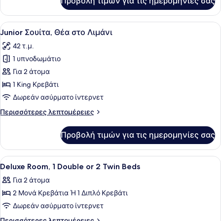
Προβολή τιμών για τις ημερομηνίες σας
Deluxe
2
Δωμάτιο,
Κρεβάτια
1
Προβολή
Πουπουλένια παπλώματα, μίνι μπαρ
5
Διπλό
Junior Σουίτα, Θέα στο Λιμάνι
όλων
ή
42 τ.μ.
2
των
Κρεβάτια
1 υπνοδωμάτιο
φωτογραφιών
για
Για 2 άτομα
Junior
1 King Κρεβάτι
Σουίτα,
Δωρεάν ασύρματο ίντερνετ
Θέα
Περισσότερες
Περισσότερες λεπτομέρειες
στο
λεπτομέρειες
Λιμάνι
για
Προβολή τιμών για τις ημερομηνίες σας
Junior
Σουίτα,
Θέα
Προβολή
Ένα δωμάτιο ξενοδοχείου με ένα κρ
5
στο
Deluxe Room, 1 Double or 2 Twin Beds
όλων
Λιμάνι
Για 2 άτομα
των
2 Μονά Κρεβάτια Ή 1 Διπλό Κρεβάτι
φωτογραφιών
για
Δωρεάν ασύρματο ίντερνετ
Deluxe
Περισσότερες
Περισσότερες λεπτομέρειες