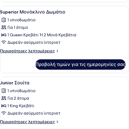
Δίκλινο
(Urban
Δωμάτιο
Προβολή
Πουπουλένια παπλώματα, μίνι μπαρ
6
Room)
για
Superior Μονόκλινο Δωμάτιο
όλων
Μονόκλινη
1 υπνοδωμάτιο
Χρήση
των
(Urban
Για 1 άτομο
φωτογραφιών
Room)
για
1 Queen Κρεβάτι Ή 2 Μονά Κρεβάτια
Superior
Δωρεάν ασύρματο ίντερνετ
Μονόκλινο
Περισσότερες
Περισσότερες λεπτομέρειες
Δωμάτιο
λεπτομέρειες
για
Προβολή τιμών για τις ημερομηνίες σας
Superior
Μονόκλινο
Δωμάτιο
Προβολή
Πουπουλένια παπλώματα, μίνι μπαρ
5
Junior Σουίτα
όλων
1 υπνοδωμάτιο
των
Για 2 άτομα
φωτογραφιών
για
1 King Κρεβάτι
Junior
Δωρεάν ασύρματο ίντερνετ
Σουίτα
Περισσότερες
Περισσότερες λεπτομέρειες
λεπτομέρειες