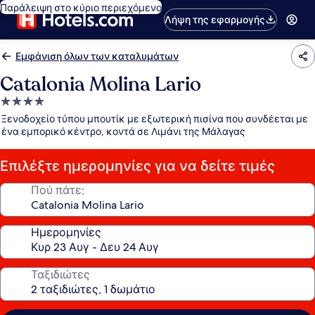
Παράλειψη στο κύριο περιεχόμενο
Λήψη της εφαρμογής
Εμφάνιση όλων των καταλυμάτων
Catalonia Molina Lario
Κατάλυμα
με
Ξενοδοχείο τύπου μπουτίκ με εξωτερική πισίνα που συνδέεται με
4.0
ένα εμπορικό κέντρο, κοντά σε Λιμάνι της Μάλαγας
αστέρια
Επιλέξτε ημερομηνίες για να δείτε τιμές
Πού πάτε;
Ημερομηνίες
Ταξιδιώτες