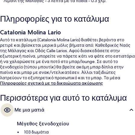
Λιμάνι της Μάλαγας
- 3 λεπτά με τα πόδια
- 0.3 χλμ.
Πληροφορίες για το κατάλυμα
Catalonia Molina Lario
Αυτό το κατάλυμα (Catalonia Molina Lario) διαθέτει βεράντα στο
ρετιρέ και βρίσκεται μερικά μόλις βήματα από: Καθεδρικός Ναός
της Μάλαγας και Οδός Calle Larios. Αφού διασκεδάσετε στην
εξωτερική πισίνα, μπορείτε να πάρετε κάτι να φάτε στο εστιατόριο
ή να χαλαρώσετε με ένα ποτό στο μπαρ/lounge. Σε αυτό το
ξενοδοχείο (τύπου μπουτίκ) θα βρείτε ακόμη μπαρ δίπλα στην
πισίνα και μπαρ με σνακ/ντελικατέσεν. Άλλοι ταξιδιώτες
λατρεύουν το εξυπηρετικό προσωπικό και το μπαρ. Τα μέσα
μαζικής μεταφοράς είναι σε πολύ κοντινή απόσταση με τα πόδια:
Πληροφορίες σχετικά με τα δικαιώματα ακύρωσης
το σημείο επιβίβασης Σταθμός La Marina βρίσκεται σε απόσταση 2
λεπτών και το σημείο επιβίβασης Σταθμός La Malagueta βρίσκεται
Περισσότερα για αυτό το κατάλυμα
σε απόσταση 11 λεπτών.
Με μια ματιά
Μέγεθος ξενοδοχείου
103 δωμάτια