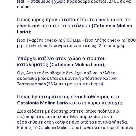
Ναι. Η στάθμευση χωρίς παρκαδόρο κοστίζει 27 EUR ανά
ημέρα.
Ποιες ώρες πραγματοποιείται το check-in και το
check-out σε αυτό το κατάλυμα (Catalonia Molina
Lario);
Ώρα έναρξης check-in: 3:00 μ.μ. – Ώρα λήξης check-in: 11:00
μ.μ.Το check-out πραγματοποιείται έως 12 το μεσημέρι.
Υπάρχει καζίνο στον χώρο αυτού του
καταλύματος (Catalonia Molina Lario);
Όχι, Αυτό το ξενοδοχείο δεν έχει καζίνο, αλλά το
ακόλουθο βρίσκεται σε κοντινή απόσταση Καζίνο
Torrequebrada (23 λεπτά με το αυτοκίνητο).
Ποιες δραστηριότητες είναι διαθέσιμες στο
Catalonia Molina Lario και στη γύρω περιοχή;
Διασκεδάστε με δραστηριότητες, όπως ποδηλασία,
πεζοπορία και ιστιοπλοΐα. Μην παραλείψετε να
εξασκηθείτε στο γκολφ σε ένα από τα κοντινά γήπεδα.
Επίσης, το Catalonia Molina Lario διαθέτει εξωτερική πισίνα.