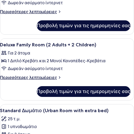
Junior
Δωρεάν ασύρματο ίντερνετ
Σουίτα
Περισσότερες
Περισσότερες λεπτομέρειες
λεπτομέρειες
για
Προβολή τιμών για τις ημερομηνίες σας
Junior
Σουίτα
Προβολή
Πουπουλένια παπλώματα, μίνι μπαρ
4
Deluxe Family Room (2 Adults + 2 Children)
όλων
Για 2 άτομα
των
1 Διπλό Κρεβάτι και 2 Μονοί Καναπέδες-Κρεβάτια
φωτογραφιών
για
Δωρεάν ασύρματο ίντερνετ
Deluxe
Περισσότερες
Περισσότερες λεπτομέρειες
Family
λεπτομέρειες
για
Room
Προβολή τιμών για τις ημερομηνίες σας
Deluxe
(2
Family
Adults
Room
Προβολή
Πουπουλένια παπλώματα, μίνι μπαρ
4
+
(2
Standard Δωμάτιο (Urban Room with extra bed)
όλων
Adults
2
25 τ.μ.
+
των
Children)
2
1 υπνοδωμάτιο
φωτογραφιών
Children)