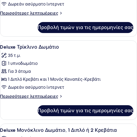
για
Δωρεάν ασύρματο ίντερνετ
Urban
Περισσότερες
Περισσότερες λεπτομέρειες
Room
λεπτομέρειες
για
Προβολή τιμών για τις ημερομηνίες σας
Urban
Room
Προβολή
Ένα δωμάτιο ξενοδοχείου με ένα κρ
5
Deluxe Τρίκλινο Δωμάτιο
όλων
35 τ.μ.
των
1 υπνοδωμάτιο
φωτογραφιών
για
Για 3 άτομα
Deluxe
1 Διπλό Κρεβάτι και 1 Μονός Καναπές-Κρεβάτι
Τρίκλινο
Δωρεάν ασύρματο ίντερνετ
Δωμάτιο
Περισσότερες
Περισσότερες λεπτομέρειες
λεπτομέρειες
για
Προβολή τιμών για τις ημερομηνίες σας
Deluxe
Τρίκλινο
Δωμάτιο
Προβολή
Ένα δωμάτιο ξενοδοχείου με ένα κρ
5
Deluxe Μονόκλινο Δωμάτιο, 1 Διπλό ή 2 Κρεβάτια
όλων