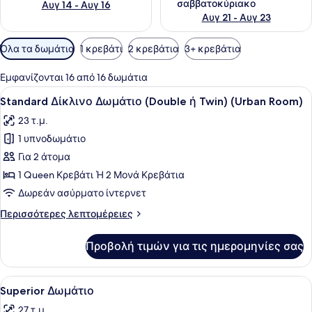
σαββατοκύριακο
Αυγ 14 - Αυγ 16
Αυγ 21 - Αυγ 23
Διαθέσιμα
Όλα τα δωμάτια
1 κρεβάτι
2 κρεβάτια
3+ κρεβάτια
φίλτρα
για
Εμφανίζονται 16 από 16 δωμάτια
τα
Προβολή
Ένα δωμάτιο ξενοδοχείου με ένα κρ
4
Standard Δίκλινο Δωμάτιο (Double ή Twin) (Urban Room)
δωμάτια
όλων
23 τ.μ.
των
1 υπνοδωμάτιο
φωτογραφιών
για
Για 2 άτομα
Standard
1 Queen Κρεβάτι Ή 2 Μονά Κρεβάτια
Δίκλινο
Δωρεάν ασύρματο ίντερνετ
Δωμάτιο
Περισσότερες
Περισσότερες λεπτομέρειες
(Double
λεπτομέρειες
ή
για
Προβολή τιμών για τις ημερομηνίες σας
Standard
Twin)
Δίκλινο
(Urban
Δωμάτιο
Προβολή
Πουπουλένια παπλώματα, μίνι μπαρ
Room)
6
(Double
Superior Δωμάτιο
όλων
ή
27 τ.μ.