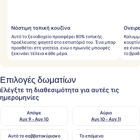
Νόστιμη τοπική κουζίνα
Ονειρ
Αυτό το ξενοδοχείο προσφέρει 80% τοπικής
Καλυμμ
προέλευσης φαγητό στο εστιατόριό του. Ένα μπαρ
κουρτίν
προσθέτει στη γοητεία, ενώ ο πρωινός μπουφές
σε έναν
ξεκινάει τέλεια κάθε μέρα.
το βραδ
Επιλογές δωματίων
Ελέγξτε τη διαθεσιμότητα για αυτές τις
ημερομηνίες
Έλεγχος διαθεσιμότητας για απόψε Αυγ 9 - Αυγ 10
Έλεγχος διαθεσιμότητας για α
Απόψε
Αύριο
Αυγ 9 - Αυγ 10
Αυγ 10 - Αυγ 11
Έλεγχος διαθεσιμότητας για αυτό το σαββατοκύριακο Αυγ 1
Έλεγχος διαθεσιμότητας για
Αυτό το σαββατοκύριακο
Το επόμενο