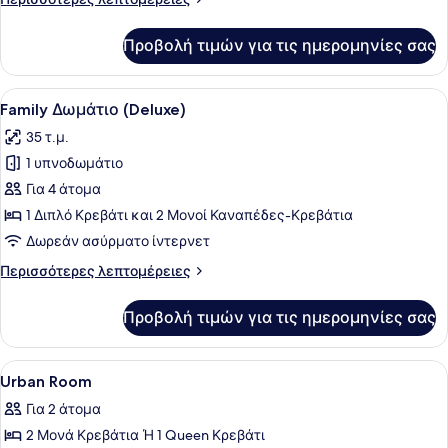
Room,
λεπτομέρειες
για
1
Προβολή τιμών για τις ημερομηνίες σας
Deluxe
Double
Room,
or
1
Προβολή
Ένα δωμάτιο ξενοδοχείου με ένα κρ
5
2
Double
Family Δωμάτιο (Deluxe)
όλων
or
Twin
35 τ.μ.
2
των
Beds
Twin
1 υπνοδωμάτιο
φωτογραφιών
Beds
για
Για 4 άτομα
Family
1 Διπλό Κρεβάτι και 2 Μονοί Καναπέδες-Κρεβάτια
Δωμάτιο
Δωρεάν ασύρματο ίντερνετ
(Deluxe)
Περισσότερες
Περισσότερες λεπτομέρειες
λεπτομέρειες
για
Προβολή τιμών για τις ημερομηνίες σας
Family
Δωμάτιο
(Deluxe)
Προβολή
Πουπουλένια παπλώματα, μίνι μπαρ
4
Urban Room
όλων
Για 2 άτομα
των
2 Μονά Κρεβάτια Ή 1 Queen Κρεβάτι
φωτογραφιών