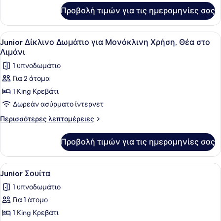
για
Προβολή τιμών για τις ημερομηνίες σας
Junior
Σουίτα
Προβολή
Πουπουλένια παπλώματα, μίνι μπαρ
5
Junior Δίκλινο Δωμάτιο για Μονόκλινη Χρήση, Θέα στο
όλων
Λιμάνι
των
1 υπνοδωμάτιο
φωτογραφιών
Για 2 άτομα
για
1 King Κρεβάτι
Junior
Δίκλινο
Δωρεάν ασύρματο ίντερνετ
Δωμάτιο
Περισσότερες
Περισσότερες λεπτομέρειες
για
λεπτομέρειες
για
Μονόκλινη
Προβολή τιμών για τις ημερομηνίες σας
Junior
Χρήση,
Δίκλινο
Θέα
Δωμάτιο
Προβολή
Πουπουλένια παπλώματα, μίνι μπαρ
5
στο
για
Junior Σουίτα
όλων
Μονόκλινη
Λιμάνι
1 υπνοδωμάτιο
Χρήση,
των
Θέα
Για 1 άτομο
φωτογραφιών
στο
για
1 King Κρεβάτι
Λιμάνι