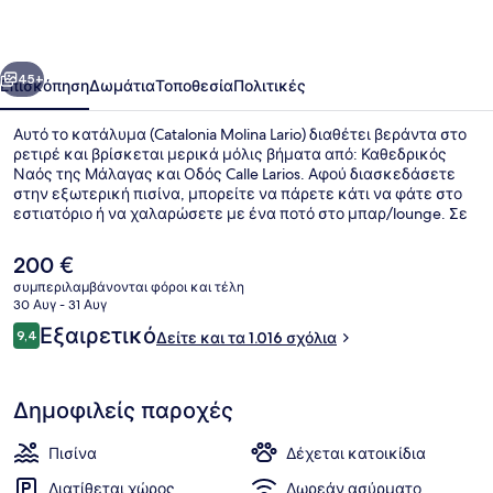
οηγούμενο
Επόμενο
45+
Επισκόπηση
Δωμάτια
Τοποθεσία
Πολιτικές
Αυτό το κατάλυμα (Catalonia Molina Lario) διαθέτει βεράντα στο
ρετιρέ και βρίσκεται μερικά μόλις βήματα από: Καθεδρικός
Ναός της Μάλαγας και Οδός Calle Larios. Αφού διασκεδάσετε
στην εξωτερική πισίνα, μπορείτε να πάρετε κάτι να φάτε στο
εστιατόριο ή να χαλαρώσετε με ένα ποτό στο μπαρ/lounge. Σε
αυτό το ξενοδοχείο (τύπου μπουτίκ) θα βρείτε ακόμη μπαρ
δίπλα στην πισίνα και μπαρ με σνακ/ντελικατέσεν. Άλλοι
Η
200 €
ταξιδιώτες λατρεύουν το εξυπηρετικό προσωπικό και το μπαρ.
τρέχουσα
συμπεριλαμβάνονται φόροι και τέλη
Τα μέσα μαζικής μεταφοράς είναι σε πολύ κοντινή απόσταση
τιμή
30 Αυγ - 31 Αυγ
με τα πόδια: το σημείο επιβίβασης Σταθμός La Marina βρίσκεται
Εστιατόριο
είναι
Σχόλια
σε απόσταση 2 λεπτών και το σημείο επιβίβασης Σταθμός La
Εξαιρετικό
9,4
Δείτε και τα 1.016 σχόλια
200 €
9,4 στα 10
Malagueta βρίσκεται σε απόσταση 11 λεπτών.
Δημοφιλείς παροχές
Πισίνα
Δέχεται κατοικίδια
Διατίθεται χώρος
Δωρεάν ασύρματο