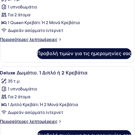
Twin)
των
(Urban
1 υπνοδωμάτιο
φωτογραφιών
Room)
για
Για 2 άτομα
Superior
1 Queen Κρεβάτι Ή 2 Μονά Κρεβάτια
Δωμάτιο
Δωρεάν ασύρματο ίντερνετ
Περισσότερες
Περισσότερες λεπτομέρειες
λεπτομέρειες
για
Προβολή τιμών για τις ημερομηνίες σας
Superior
Δωμάτιο
Προβολή
Ένα δωμάτιο ξενοδοχείου με ένα κρ
5
Deluxe Δωμάτιο, 1 Διπλό ή 2 Κρεβάτια
όλων
35 τ.μ.
των
1 υπνοδωμάτιο
φωτογραφιών
για
Για 2 άτομα
Deluxe
1 Διπλό Κρεβάτι Ή 2 Μονά Κρεβάτια
Δωμάτιο,
Δωρεάν ασύρματο ίντερνετ
1
Περισσότερες
Περισσότερες λεπτομέρειες
Διπλό
λεπτομέρειες
ή
για