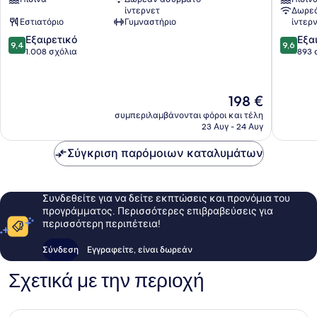
Palacio
Malaga
ίντερνετ
Δωρεά
by
Κέντρο
Εστιατόριο
Γυμναστήριο
ίντερ
Marriott
της
9.4
9.6
Κέντρο
Εξαιρετικό
Μάλαγ
Εξα
9,4
9,6
στα
στα
της
1.008 σχόλια
893 
10,
10,
Μάλαγα
Εξαιρετικό,
Εξαιρετ
1.008
893
Η
198 €
σχόλια
σχόλια
τιμή
συμπεριλαμβάνονται φόροι και τέλη
είναι
23 Αυγ - 24 Αυγ
198 €
Σύγκριση παρόμοιων καταλυμάτων
Συνδεθείτε για να δείτε εκπτώσεις και προνόμια του
προγράμματος. Περισσότερες επιβραβεύσεις για
περισσότερη περιπέτεια!
Σύνδεση
Εγγραφείτε, είναι δωρεάν
Σχετικά με την περιοχή