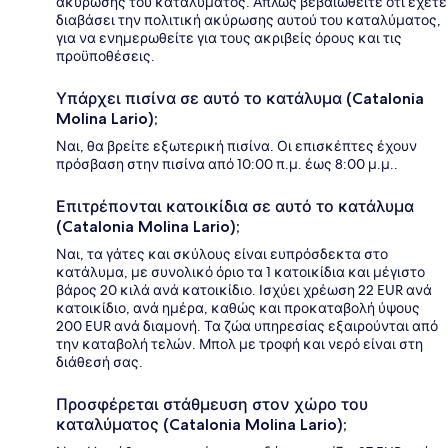
ακύρωσης του καταλύματος. Απλώς βεβαιωθείτε ότι έχετε
διαβάσει την πολιτική ακύρωσης αυτού του καταλύματος,
για να ενημερωθείτε για τους ακριβείς όρους και τις
προϋποθέσεις.
Υπάρχει πισίνα σε αυτό το κατάλυμα (Catalonia
Molina Lario);
Ναι, θα βρείτε εξωτερική πισίνα. Οι επισκέπτες έχουν
πρόσβαση στην πισίνα από 10:00 π.μ. έως 8:00 μ.μ..
Επιτρέπονται κατοικίδια σε αυτό το κατάλυμα
(Catalonia Molina Lario);
Ναι, τα γάτες και σκύλους είναι ευπρόσδεκτα στο
κατάλυμα, με συνολικό όριο τα 1 κατοικίδια και μέγιστο
βάρος 20 κιλά ανά κατοικίδιο. Ισχύει χρέωση 22 EUR ανά
κατοικίδιο, ανά ημέρα, καθώς και προκαταβολή ύψους
200 EUR ανά διαμονή. Τα ζώα υπηρεσίας εξαιρούνται από
την καταβολή τελών. Μπολ με τροφή και νερό είναι στη
διάθεσή σας.
Προσφέρεται στάθμευση στον χώρο του
καταλύματος (Catalonia Molina Lario);