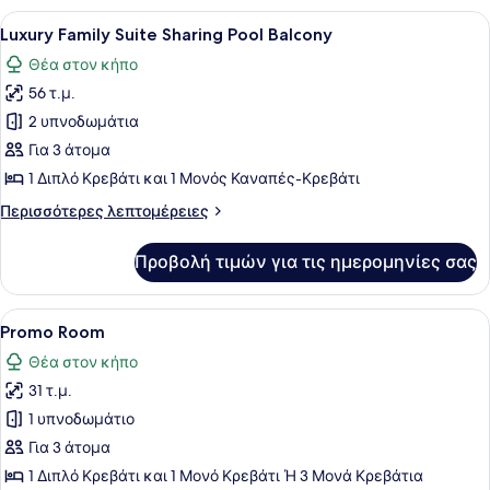
Bungalow
Προβολή
Ένα δωμάτιο ξενοδοχείου με ένα κρ
13
Sharing
Luxury Family Suite Sharing Pool Balcony
όλων
Pool
Θέα στον κήπο
των
56 τ.μ.
φωτογραφιών
για
2 υπνοδωμάτια
Luxury
Για 3 άτομα
Family
1 Διπλό Κρεβάτι και 1 Μονός Καναπές-Κρεβάτι
Suite
Περισσότερες
Περισσότερες λεπτομέρειες
Sharing
λεπτομέρειες
Pool
για
Προβολή τιμών για τις ημερομηνίες σας
Luxury
Balcony
Family
Suite
Προβολή
Ένα δωμάτιο ξενοδοχείου με ένα με
5
Sharing
Promo Room
όλων
Pool
Θέα στον κήπο
Balcony
των
31 τ.μ.
φωτογραφιών
για
1 υπνοδωμάτιο
Promo
Για 3 άτομα
Room
1 Διπλό Κρεβάτι και 1 Μονό Κρεβάτι Ή 3 Μονά Κρεβάτια