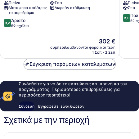
Πισίνα
Σπα
Πισίν
Κως
Aquapa
Μεταφορά από/προς
Δωρεάν στάθμευση
Σπα
-
το αεροδρόμιο
All
8.0
Πολ
8,0
8.6
Άριστο
Inclusiv
στα
52 σ
8,6
στα
59 σχόλια
Κως
10,
10,
Πολύ
Άριστο,
καλό,
Η
302 €
59
52
τιμή
συμπεριλαμβάνονται φόροι και τέλη
σχόλια
σχόλια
είναι
1 Σεπ - 2 Σεπ
302 €
Σύγκριση παρόμοιων καταλυμάτων
Συνδεθείτε για να δείτε εκπτώσεις και προνόμια του
προγράμματος. Περισσότερες επιβραβεύσεις για
περισσότερη περιπέτεια!
Σύνδεση
Εγγραφείτε, είναι δωρεάν
Σχετικά με την περιοχή