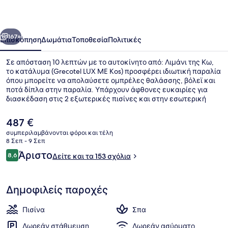
Kos
οηγούμενο
Επόμενο
167+
Επισκόπηση
Δωμάτια
Τοποθεσία
Πολιτικές
Σε απόσταση 10 λεπτών με το αυτοκίνητο από: Λιμάνι της Κω,
το κατάλυμα (Grecotel LUX ME Kos) προσφέρει ιδιωτική παραλία
όπου μπορείτε να απολαύσετε ομπρέλες θαλάσσης, βόλεϊ και
ποτά δίπλα στην παραλία. Υπάρχουν άφθονες ευκαιρίες για
διασκέδαση στις 2 εξωτερικές πισίνες και στην εσωτερική
πισίνα, και οι επισκέπτες που έχουν όρεξη για περιποιήσεις
μπορούν να επισκεφθούν το σπα για να απολαύσουν μασάζ,
Η
487 €
περιτυλίξεις σώματος και αρωματοθεραπεία. Το εστιατόριο
τρέχουσα
συμπεριλαμβάνονται φόροι και τέλη
(Lagoon Main Restaurant), ένα από τα 4 εστιατόρια, προσφέρει
τιμή
8 Σεπ - 9 Σεπ
θέα στην πισίνα και σερβίρει πρωινό, μεσημεριανό και βραδινό.
Εσωτερική πισίνα, 2 εξωτερικές πι
είναι
Σχόλια
Άλλες παροχές που προσφέρονται σε αυτό το ξενοδοχείο
Άριστο
8,6
Δείτε και τα 153 σχόλια
487 €
8,6 στα 10
(πολυτελείας) είναι ήσυχο ποτάμι τεχνητής ροής, δωρεάν
κλαμπ για παιδιά και μπαρ δίπλα στην πισίνα.
Δημοφιλείς παροχές
Πισίνα
Σπα
Δωρεάν στάθμευση
Δωρεάν ασύρματο