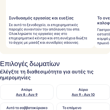
Συνδυασμός εργασίας και ευεξίας
Το ονε
καλοφ
Σε αυτό το ξενοδοχείο, οι επιχειρηματικές
παροχές συναντούν την απόλαυση του σπα.
Γαστρον
Ολοκληρώστε τις εργασίες σας στο
εστιατό
επιχειρηματικό κέντρο και στη συνέχεια διώξτε
κομψό 
το άγχος με μασάζ και συνεδρίες σάουνας.
πρωινό 
Επιλογές δωματίων
Ελέγξτε τη διαθεσιμότητα για αυτές τις
ημερομηνίες
Έλεγχος διαθεσιμότητας για απόψε Αυγ 8 - Αυγ 9
Έλεγχος διαθεσιμότητας για 
Απόψε
Αύριο
Αυγ 8 - Αυγ 9
Αυγ 9 - Αυγ 10
Έλεγχος διαθεσιμότητας για αυτό το σαββατοκύριακο Αυγ 1
Έλεγχος διαθεσιμότητας για
Αυτό το σαββατοκύριακο
Το επόμενο