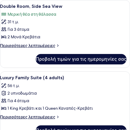
Προβολή
Ένα κρεβάτι με κεφαλάρι, δύο κομο
5
Double Room, Side Sea View
όλων
Μερική θέα στη θάλασσα
των
31 τ.μ.
φωτογραφιών
για
Για 3 άτομα
Double
2 Μονά Κρεβάτια
Room,
Περισσότερες
Περισσότερες λεπτομέρειες
Side
λεπτομέρειες
Sea
για
Προβολή τιμών για τις ημερομηνίες σας
Double
View
Room,
Side
Προβολή
Ένα δωμάτιο ξενοδοχείου με ένα με
10
Sea
Luxury Family Suite (4 adults)
όλων
View
56 τ.μ.
των
2 υπνοδωμάτια
φωτογραφιών
για
Για 4 άτομα
Luxury
1 King Κρεβάτι και 1 Queen Καναπές-Κρεβάτι
Family
Περισσότερες
Περισσότερες λεπτομέρειες
Suite
λεπτομέρειες
(4
για