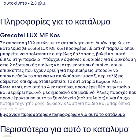
αυτοκίνητο
- 2.3 χλμ.
Πληροφορίες για το κατάλυμα
Grecotel LUX ME Kos
Σε απόσταση 10 λεπτών με το αυτοκίνητο από: Λιμάνι της Κω, το
κατάλυμα (Grecotel LUX ME Kos) προσφέρει ιδιωτική παραλία όπου
μπορείτε να απολαύσετε ομπρέλες θαλάσσης, βόλεϊ και ποτά
δίπλα στην παραλία. Υπάρχουν άφθονες ευκαιρίες για διασκέδαση
στις 2 εξωτερικές πισίνες και στην εσωτερική πισίνα, και οι
επισκέπτες που έχουν όρεξη για περιποιήσεις μπορούν να
επισκεφθούν το σπα για να απολαύσουν μασάζ, περιτυλίξεις
σώματος και αρωματοθεραπεία. Το εστιατόριο (Lagoon Main
Restaurant), ένα από τα 4 εστιατόρια, προσφέρει θέα στην πισίνα
και σερβίρει πρωινό, μεσημεριανό και βραδινό. Άλλες παροχές που
προσφέρονται σε αυτό το ξενοδοχείο (πολυτελείας) είναι ήσυχο
ποτάμι τεχνητής ροής, δωρεάν κλαμπ για παιδιά και μπαρ δίπλα
στην πισίνα.
Εμφάνιση περισσότερων πληροφοριών για αυτό το κατάλυμα
Περισσότερα για αυτό το κατάλυμα