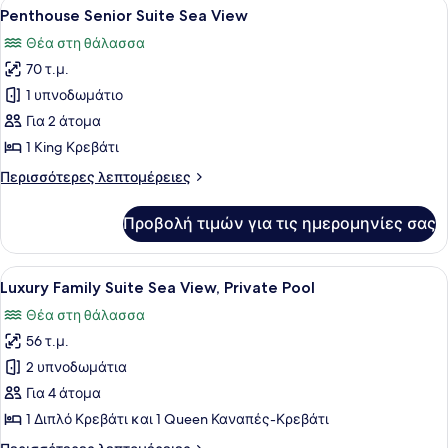
Προβολή
Ένα δωμάτιο ξενοδοχείου με χώρο 
Pool
6
Sea
Penthouse Senior Suite Sea View
όλων
View,
Θέα στη θάλασσα
Private
των
Pool
70 τ.μ.
φωτογραφιών
για
1 υπνοδωμάτιο
Penthouse
Για 2 άτομα
Senior
1 King Κρεβάτι
Suite
Περισσότερες
Περισσότερες λεπτομέρειες
Sea
λεπτομέρειες
View
για
Προβολή τιμών για τις ημερομηνίες σας
Penthouse
Senior
Suite
Προβολή
Ένα μοντέρνο σαλόνι με θέα στην π
13
Sea
Luxury Family Suite Sea View, Private Pool
όλων
View
Θέα στη θάλασσα
των
56 τ.μ.
φωτογραφιών
για
2 υπνοδωμάτια
Luxury
Για 4 άτομα
Family
1 Διπλό Κρεβάτι και 1 Queen Καναπές-Κρεβάτι
Suite
Περισσότερες