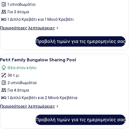
για
1 υπνοδωμάτιο
Bungalow
Για 3 άτομα
Sharing
1 Διπλό Κρεβάτι και 1 Μονό Κρεβάτι
Pool
Περισσότερες
Περισσότερες λεπτομέρειες
λεπτομέρειες
για
Προβολή τιμών για τις ημερομηνίες σας
Bungalow
Sharing
Pool
Προβολή
Ένα δωμάτιο ξενοδοχείου με ένα κρ
5
Petit Family Bungalow Sharing Pool
όλων
Θέα στον κήπο
των
36 τ.μ.
φωτογραφιών
για
2 υπνοδωμάτια
Petit
Για 4 άτομα
Family
1 Διπλό Κρεβάτι και 2 Μονά Κρεβάτια
Bungalow
Περισσότερες
Περισσότερες λεπτομέρειες
Sharing
λεπτομέρειες
Pool
για
Προβολή τιμών για τις ημερομηνίες σας
Petit
Family