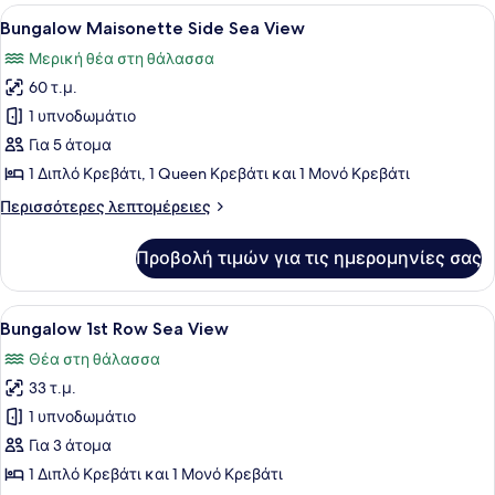
Pool
Προβολή
Ένα δωμάτιο ξενοδοχείου με ένα με
7
View
Bungalow Maisonette Side Sea View
όλων
Μερική θέα στη θάλασσα
των
60 τ.μ.
φωτογραφιών
για
1 υπνοδωμάτιο
Bungalow
Για 5 άτομα
Maisonette
1 Διπλό Κρεβάτι, 1 Queen Κρεβάτι και 1 Μονό Κρεβάτι
Side
Περισσότερες
Περισσότερες λεπτομέρειες
Sea
λεπτομέρειες
View
για
Προβολή τιμών για τις ημερομηνίες σας
Bungalow
Maisonette
Side
Προβολή
Ένα δωμάτιο ξενοδοχείου με ένα κρ
6
Sea
Bungalow 1st Row Sea View
όλων
View
Θέα στη θάλασσα
των
33 τ.μ.
φωτογραφιών
για
1 υπνοδωμάτιο
Bungalow
Για 3 άτομα
1st
1 Διπλό Κρεβάτι και 1 Μονό Κρεβάτι
Row