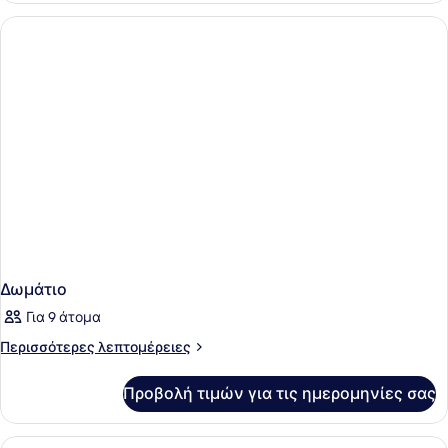
Δωμάτιο
Για 9 άτομα
Περισσότερες
Περισσότερες λεπτομέρειες
λεπτομέρειες
για
Προβολή τιμών για τις ημερομηνίες σας
Δωμάτιο
Προβολή
Ένα δωμάτιο ξενοδοχείου με ένα με