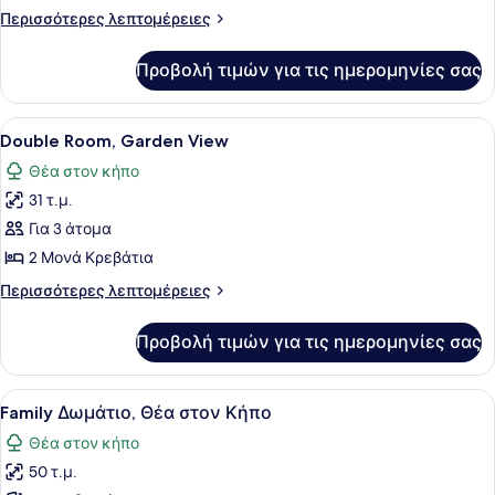
Περισσότερες
Περισσότερες λεπτομέρειες
λεπτομέρειες
για
Προβολή τιμών για τις ημερομηνίες σας
Promo
Room
Προβολή
Ένα δωμάτιο ξενοδοχείου με ένα με
5
Double Room, Garden View
όλων
Θέα στον κήπο
των
31 τ.μ.
φωτογραφιών
για
Για 3 άτομα
Double
2 Μονά Κρεβάτια
Room,
Περισσότερες
Περισσότερες λεπτομέρειες
Garden
λεπτομέρειες
View
για
Προβολή τιμών για τις ημερομηνίες σας
Double
Room,
Garden
Προβολή
Ένα δωμάτιο ξενοδοχείου με ένα με
7
View
Family Δωμάτιο, Θέα στον Κήπο
όλων
Θέα στον κήπο
των
50 τ.μ.
φωτογραφιών