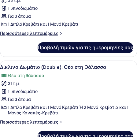
33 τ.μ.
φωτογραφιών
για
1 υπνοδωμάτιο
Bungalow
Για 3 άτομα
Side
1 Διπλό Κρεβάτι και 1 Μονό Κρεβάτι
Sea
Περισσότερες
Περισσότερες λεπτομέρειες
View
λεπτομέρειες
για
Προβολή τιμών για τις ημερομηνίες σας
Bungalow
Side
Sea
Προβολή
Ένα δωμάτιο ξενοδοχείου με ένα με
6
View
Δίκλινο Δωμάτιο (Double), Θέα στη Θάλασσα
όλων
Θέα στη θάλασσα
των
31 τ.μ.
φωτογραφιών
για
1 υπνοδωμάτιο
Δίκλινο
Για 3 άτομα
Δωμάτιο
1 Διπλό Κρεβάτι και 1 Μονό Κρεβάτι Ή 2 Μονά Κρεβάτια και 1
(Double),
Μονός Καναπές-Κρεβάτι
Θέα
Περισσότερες
Περισσότερες λεπτομέρειες
στη
λεπτομέρειες
για
Θάλασσα
Προβολή τιμών για τις ημερομηνίες σας