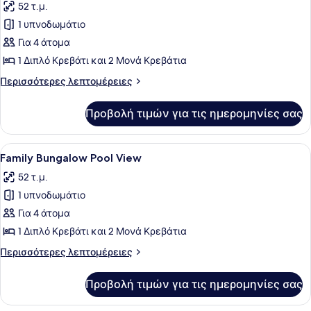
52 τ.μ.
φωτογραφιών
για
1 υπνοδωμάτιο
Family
Για 4 άτομα
Bungalow
1 Διπλό Κρεβάτι και 2 Μονά Κρεβάτια
Garden
Περισσότερες
Περισσότερες λεπτομέρειες
View
λεπτομέρειες
για
Προβολή τιμών για τις ημερομηνίες σας
Family
Bungalow
Garden
Προβολή
Ένα στρωμένο κρεβάτι με λευκά σεν
3
View
Family Bungalow Pool View
όλων
52 τ.μ.
των
1 υπνοδωμάτιο
φωτογραφιών
για
Για 4 άτομα
Family
1 Διπλό Κρεβάτι και 2 Μονά Κρεβάτια
Bungalow
Περισσότερες
Περισσότερες λεπτομέρειες
Pool
λεπτομέρειες
View
για
Προβολή τιμών για τις ημερομηνίες σας
Family
Bungalow