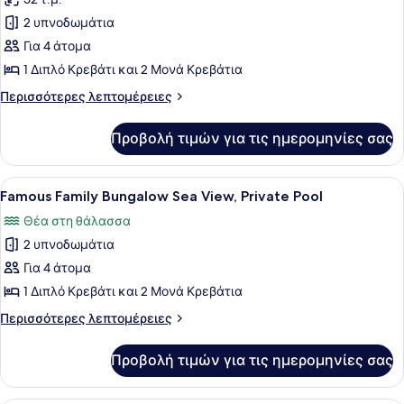
φωτογραφιών
για
2 υπνοδωμάτια
Famous
Για 4 άτομα
Family
1 Διπλό Κρεβάτι και 2 Μονά Κρεβάτια
Bungalow
Περισσότερες
Περισσότερες λεπτομέρειες
Sea
λεπτομέρειες
View
για
Προβολή τιμών για τις ημερομηνίες σας
Famous
Family
Bungalow
Προβολή
Ένα μινιμαλιστικό υπνοδωμάτιο με 
7
Sea
Famous Family Bungalow Sea View, Private Pool
όλων
View
Θέα στη θάλασσα
των
2 υπνοδωμάτια
φωτογραφιών
για
Για 4 άτομα
Famous
1 Διπλό Κρεβάτι και 2 Μονά Κρεβάτια
Family
Περισσότερες
Περισσότερες λεπτομέρειες
Bungalow
λεπτομέρειες
Sea
για
Προβολή τιμών για τις ημερομηνίες σας
Famous
View,
Family
Private
Bungalow