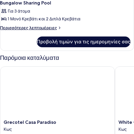
6
Bungalow Sharing Pool
όλων
Για 3 άτομα
των
1 Μονό Κρεβάτι και 2 Διπλά Κρεβάτια
φωτογραφιών
για
Περισσότερες
Περισσότερες λεπτομέρειες
λεπτομέρειες
Bungalow
για
Sharing
Προβολή τιμών για τις ημερομηνίες σας
Bungalow
Pool
Sharing
Pool
Παρόμοια καταλύματα
Grecotel Casa Paradiso
White Ol
Grecotel
White
Grecotel Casa Paradiso
White 
Casa
Olive
Κως
Κως
Paradiso
Marine