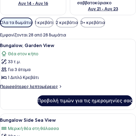
σαββατοκύριακο
Αυγ 14 - Αυγ 16
Αυγ 21 - Αυγ 23
Διαθέσιμα
Όλα τα δωμάτια
1 κρεβάτι
2 κρεβάτια
3+ κρεβάτια
φίλτρα
για
Εμφανίζονται 28 από 28 δωμάτια
τα
Προβολή
Ένα κρεβάτι με ένα διακοσμητικό 
5
Bungalow, Garden View
δωμάτια
όλων
Θέα στον κήπο
των
33 τ.μ.
φωτογραφιών
για
Για 3 άτομα
Bungalow,
1 Διπλό Κρεβάτι
Garden
Περισσότερες
Περισσότερες λεπτομέρειες
View
λεπτομέρειες
για
Προβολή τιμών για τις ημερομηνίες σας
Bungalow,
Garden
View
Προβολή
Ένα θέρετρο με πολλές πισίνες, βί
5
Bungalow Side Sea View
όλων
Μερική θέα στη θάλασσα
των