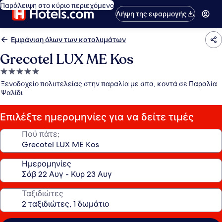
Παράλειψη στο κύριο περιεχόμενο
Λήψη της εφαρμογής
Εμφάνιση όλων των καταλυμάτων
Grecotel LUX ME Kos
Κατάλυμα
με
Ξενοδοχείο πολυτελείας στην παραλία με σπα, κοντά σε Παραλία
5.0
Ψαλίδι
αστέρια
Επιλέξτε ημερομηνίες για να δείτε τιμές
Πού πάτε;
Ημερομηνίες
Ταξιδιώτες