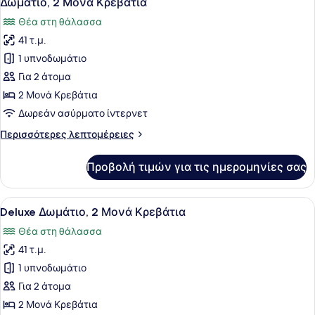
Δωμάτιο, 2 Μονά Κρεβάτια
όλων
Θέα στη θάλασσα
των
41 τ.μ.
φωτογραφιών
για
1 υπνοδωμάτιο
Δωμάτιο,
Για 2 άτομα
2
2 Μονά Κρεβάτια
Μονά
Δωρεάν ασύρματο ίντερνετ
Κρεβάτια
Περισσότερες
Περισσότερες λεπτομέρειες
λεπτομέρειες
για
Προβολή τιμών για τις ημερομηνίες σας
Δωμάτιο,
2
Μονά
Προβολή
Ένα σύγχρονο δωμάτιο ξενοδοχείου 
6
Κρεβάτια
Deluxe Δωμάτιο, 2 Μονά Κρεβάτια
όλων
Θέα στη θάλασσα
των
41 τ.μ.
φωτογραφιών
για
1 υπνοδωμάτιο
Deluxe
Για 2 άτομα
Δωμάτιο,
2 Μονά Κρεβάτια