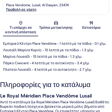
Place Vendome, Lusail, Al Daayen, 23474
Προβολή σε χάρτη
Χάρτης
Τι υπάρχει σε
Τρόποι μετακίνησης
Εστιατόρια
κοντινή απόσταση
Εμπορικό Κέντρο Place Vendôme
- 1 λεπτό με τα πόδια
- 0.1 χλμ.
Λουσαϊλ Μαρίνα Κορνίς
- 15 λεπτά με τα πόδια
- 1.3 χλμ.
Μαρίνα Λουσαΐλ
- 15 λεπτά με τα πόδια
- 1.3 χλμ.
Πάρκο Crescent
- 4 λεπτά με το αυτοκίνητο
- 3.4 χλμ.
Πλατεία Λουσαΐλ
- 4 λεπτά με το αυτοκίνητο
- 2.7 χλμ.
Πληροφορίες για το κατάλυμα
Le Royal Méridien Place Vendôme Lusail
Αυτό το κατάλυμα (Le Royal Méridien Place Vendôme Lusail) διαθέτει
δωρεάν παιδική λέσχη και βρίσκεται μερικά μόλις βήματα από:
Εμπορικό Κέντρο Place Vendôme. Οι επισκέπτες μπορούν να