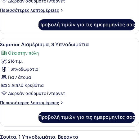
Δωρεάν ασύρματο ίντερνετ
Υπνοδωμάτια
Περισσότερες
Περισσότερες λεπτομέρειες
λεπτομέρειες
για
Προβολή τιμών για τις ημερομηνίες σας
Deluxe
Διαμέρισμα,
3
Προβολή
Ένα μοντέρνο σαλόνι με μια μεγάλη
9
Υπνοδωμάτια
Superior Διαμέρισμα, 3 Υπνοδωμάτια
όλων
Θέα στην πόλη
των
216 τ.μ.
φωτογραφιών
για
1 υπνοδωμάτιο
Superior
Για 7 άτομα
Διαμέρισμα,
3 Διπλά Κρεβάτια
3
Δωρεάν ασύρματο ίντερνετ
Υπνοδωμάτια
Περισσότερες
Περισσότερες λεπτομέρειες
λεπτομέρειες
για
Προβολή τιμών για τις ημερομηνίες σας
Superior
Διαμέρισμα,
3
Προβολή
Ένα σύγχρονο δωμάτιο ξενοδοχείου
5
Υπνοδωμάτια
Σουίτα, 1 Υπνοδωμάτιο, Βεράντα