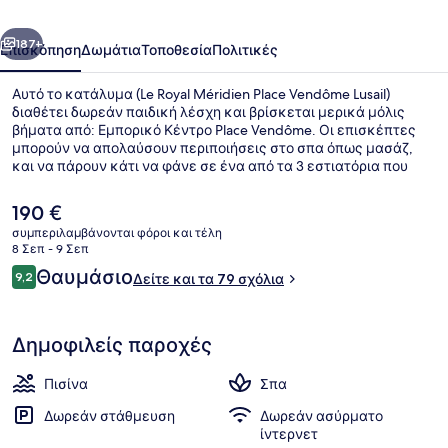
Vendôme
οηγούμενο
Επόμενο
Lusail
187+
Επισκόπηση
Δωμάτια
Τοποθεσία
Πολιτικές
Αυτό το κατάλυμα (Le Royal Méridien Place Vendôme Lusail)
διαθέτει δωρεάν παιδική λέσχη και βρίσκεται μερικά μόλις
βήματα από: Εμπορικό Κέντρο Place Vendôme. Οι επισκέπτες
μπορούν να απολαύσουν περιποιήσεις στο σπα όπως μασάζ,
και να πάρουν κάτι να φάνε σε ένα από τα 3 εστιατόρια που
λειτουργούν. Άλλες παροχές σε αυτό το ξενοδοχείο
(πολυτελείας) περιλαμβάνουν εξωτερική πισίνα, μπαρ δίπλα
Η
190 €
στην πισίνα και γυμναστήριο που είναι ανοιχτό όλο το 24ωρο. Το
τρέχουσα
συμπεριλαμβάνονται φόροι και τέλη
κατάλυμα βρίσκεται σε πολύ κοντινή απόσταση με τα πόδια
τιμή
8 Σεπ - 9 Σεπ
από τα μέσα μαζικής μεταφοράς: το σημείο επιβίβασης Ταρφάτ
Θέα από το κατάλυμα
είναι
Σχόλια
- Βόρειος Σταθμός βρίσκεται σε απόσταση 5 λεπτών και το
Θαυμάσιο
9,2
Δείτε και τα 79 σχόλια
190 €
9,2 στα 10
σημείο επιβίβασης Ταρφάτ - Νότιος Σταθμός βρίσκεται σε
απόσταση 9 λεπτών.
Δημοφιλείς παροχές
Πισίνα
Σπα
Δωρεάν στάθμευση
Δωρεάν ασύρματο
ίντερνετ