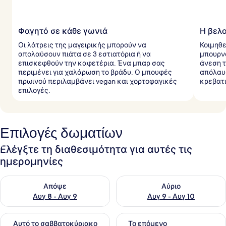
Φαγητό σε κάθε γωνιά
Η βελο
Οι λάτρεις της μαγειρικής μπορούν να
Κοιμηθε
απολαύσουν πιάτα σε 3 εστιατόρια ή να
μπουρνο
επισκεφθούν την καφετέρια. Ένα μπαρ σας
άνεση τ
περιμένει για χαλάρωση το βράδυ. Ο μπουφές
απόλαυ
πρωινού περιλαμβάνει vegan και χορτοφαγικές
κρεβατι
επιλογές.
Επιλογές δωματίων
Ελέγξτε τη διαθεσιμότητα για αυτές τις
ημερομηνίες
Έλεγχος διαθεσιμότητας για απόψε Αυγ 8 - Αυγ 9
Έλεγχος διαθεσιμότητας για 
Απόψε
Αύριο
Αυγ 8 - Αυγ 9
Αυγ 9 - Αυγ 10
Έλεγχος διαθεσιμότητας για αυτό το σαββατοκύριακο Αυγ 1
Έλεγχος διαθεσιμότητας για
Αυτό το σαββατοκύριακο
Το επόμενο