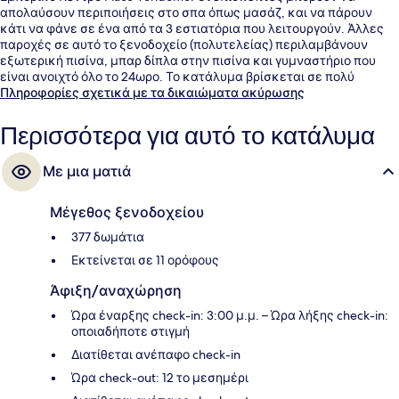
απολαύσουν περιποιήσεις στο σπα όπως μασάζ, και να πάρουν
κάτι να φάνε σε ένα από τα 3 εστιατόρια που λειτουργούν. Άλλες
παροχές σε αυτό το ξενοδοχείο (πολυτελείας) περιλαμβάνουν
εξωτερική πισίνα, μπαρ δίπλα στην πισίνα και γυμναστήριο που
είναι ανοιχτό όλο το 24ωρο. Το κατάλυμα βρίσκεται σε πολύ
κοντινή απόσταση με τα πόδια από τα μέσα μαζικής μεταφοράς: το
Πληροφορίες σχετικά με τα δικαιώματα ακύρωσης
σημείο επιβίβασης Ταρφάτ - Βόρειος Σταθμός βρίσκεται σε
απόσταση 5 λεπτών και το σημείο επιβίβασης Ταρφάτ - Νότιος
Περισσότερα για αυτό το κατάλυμα
Σταθμός βρίσκεται σε απόσταση 9 λεπτών.
Με μια ματιά
Μέγεθος ξενοδοχείου
377 δωμάτια
Εκτείνεται σε 11 ορόφους
Άφιξη/αναχώρηση
Ώρα έναρξης check-in: 3:00 μ.μ. – Ώρα λήξης check-in:
οποιαδήποτε στιγμή
Διατίθεται ανέπαφο check-in
Ώρα check-out: 12 το μεσημέρι