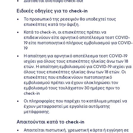
Διατίθεται ανέπαφο check-out
Ειδικές οδηγίες για το check-in
Το προσωπικό της ρεσεψιόν θα υποδεχτεί τους
επισκέπτες κατά την άφιξη.
Κατά το check-in, οι επισκέπτες πρέπει να
επιδεικνύουν είτε αρνητικό αποτέλεσμα τεστ COVID-
19 είτε πιστοποιητικό πλήρους εμβολιασμού για COVID-
19
Η απαίτηση για αρνητικό αποτέλεσμα τεστ COVID-19
ισχύει για όλους τους επισκέπτες ηλικίας άνω των 18
ετών. Η απαίτηση εμβολιασμού για COVID-19 ισχύει για
όλους τους επισκέπτες ηλικίας άνω των 18 ετών. Οι
επισκέπτες που επιδεικνύουν πιστοποιητικό
εμβολιασμού πρέπει να έχουν ολοκληρώσει τον
εμβολιασμό τους τουλάχιστον 30 ημέρες πριν το
check-in
Οι πληροφορίες που παρέχει το κατάλυμα μπορεί να
έχουν μεταφραστεί με εργαλεία αυτόματης
μετάφρασης.
Απαιτούνται κατά το check-in
Απαιτείται πιστωτική, χρεωστική κάρτα ή εγγύηση σε