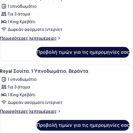
όλων
1 υπνοδωμάτιο
των
Για 3 άτομα
φωτογραφιών
για
1 King Κρεβάτι
Σουίτα,
Δωρεάν ασύρματο ίντερνετ
1
Περισσότερες
Περισσότερες λεπτομέρειες
Υπνοδωμάτιο,
λεπτομέρειες
Βεράντα
για
Προβολή τιμών για τις ημερομηνίες σας
Σουίτα,
1
Υπνοδωμάτιο,
Προβολή
Ένα μοντέρνο σαλόνι με έναν κανα
8
Βεράντα
Royal Σουίτα, 1 Υπνοδωμάτιο, Βεράντα
όλων
1 υπνοδωμάτιο
των
Για 3 άτομα
φωτογραφιών
για
1 King Κρεβάτι
Royal
Δωρεάν ασύρματο ίντερνετ
Σουίτα,
Περισσότερες
Περισσότερες λεπτομέρειες
1
λεπτομέρειες
Υπνοδωμάτιο,
για
Προβολή τιμών για τις ημερομηνίες σας
Royal
Βεράντα
Σουίτα,