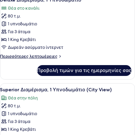
όλων
Κρεβάτι
Θέα στο κανάλι
των
80 τ.μ.
φωτογραφιών
για
1 υπνοδωμάτιο
Deluxe
Για 3 άτομα
Διαμέρισμα,
1 King Κρεβάτι
1
Δωρεάν ασύρματο ίντερνετ
Υπνοδωμάτιο
Περισσότερες
Περισσότερες λεπτομέρειες
λεπτομέρειες
για
Προβολή τιμών για τις ημερομηνίες σας
Deluxe
Διαμέρισμα,
1
Προβολή
Ένα μοντέρνο σαλόνι με μεγάλη τηλ
7
Υπνοδωμάτιο
Superior Διαμέρισμα, 1 Υπνοδωμάτιο (City View)
όλων
Θέα στην πόλη
των
80 τ.μ.
φωτογραφιών
για
1 υπνοδωμάτιο
Superior
Για 3 άτομα
Διαμέρισμα,
1 King Κρεβάτι
1