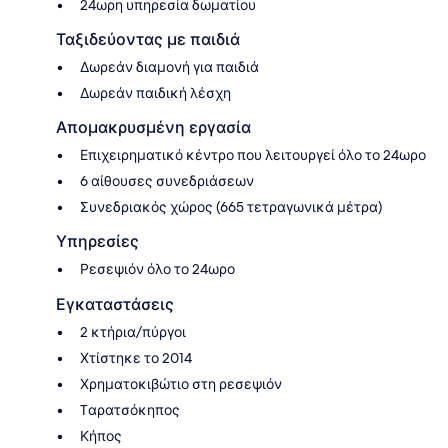
24ωρη υπηρεσία δωματίου
Ταξιδεύοντας με παιδιά
Δωρεάν διαμονή για παιδιά
Δωρεάν παιδική λέσχη
Απομακρυσμένη εργασία
Επιχειρηματικό κέντρο που λειτουργεί όλο το 24ωρο
6 αίθουσες συνεδριάσεων
Συνεδριακός χώρος (665 τετραγωνικά μέτρα)
Υπηρεσίες
Ρεσεψιόν όλο το 24ωρο
Εγκαταστάσεις
2 κτήρια/πύργοι
Χτίστηκε το 2014
Χρηματοκιβώτιο στη ρεσεψιόν
Tαρατσόκηπος
Κήπος