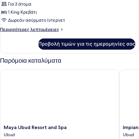
Royal
Για 3 άτομα
Δωμάτιο,
1 King Κρεβάτι
Ιδιωτική
Δωρεάν ασύρματο ίντερνετ
Πισίνα,
Περισσότερες
Περισσότερες λεπτομέρειες
Θέα
λεπτομέρειες
στην
για
Προβολή τιμών για τις ημερομηνίες σας
Κοιλάδα
Royal
Δωμάτιο,
Ιδιωτική
Παρόμοια καταλύματα
Πισίνα,
Θέα
Maya Ubud Resort and Spa
Impiana 
στην
Κοιλάδα
Maya
Impiana
Maya Ubud Resort and Spa
Impian
Ubud
Private
Ubud
Ubud
Resort
Villas