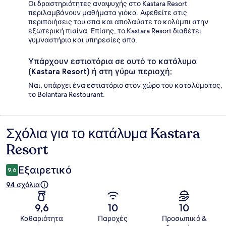
Οι δραστηριότητες αναψυχής στο Kastara Resort
περιλαμβάνουν μαθήματα γιόκα. Αφεθείτε στις
περιποιήσεις του σπα και απολαύστε το κολύμπι στην
εξωτερική πισίνα. Επίσης, το Kastara Resort διαθέτει
γυμναστήριο και υπηρεσίες σπα.
Υπάρχουν εστιατόρια σε αυτό το κατάλυμα
(Kastara Resort) ή στη γύρω περιοχή;
Ναι, υπάρχει ένα εστιατόριο στον χώρο του καταλύματος,
το Belantara Restourant.
Σχόλια για το κατάλυμα Kastara
Σχόλια
Resort
Εξαιρετικό
9,6
94 σχόλια
9,6
10
10
Καθαριότητα
Παροχές
Προσωπικό &