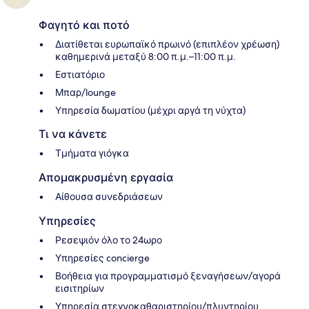
Φαγητό και ποτό
Διατίθεται ευρωπαϊκό πρωινό (επιπλέον χρέωση)
καθημερινά μεταξύ 8:00 π.μ.–11:00 π.μ.
Εστιατόριο
Μπαρ/lounge
Υπηρεσία δωματίου (μέχρι αργά τη νύχτα)
Τι να κάνετε
Τμήματα γιόγκα
Απομακρυσμένη εργασία
Αίθουσα συνεδριάσεων
Υπηρεσίες
Ρεσεψιόν όλο το 24ωρο
Υπηρεσίες concierge
Βοήθεια για προγραμματισμό ξεναγήσεων/αγορά
εισιτηρίων
Υπηρεσία στεγνοκαθαριστηρίου/πλυντηρίου