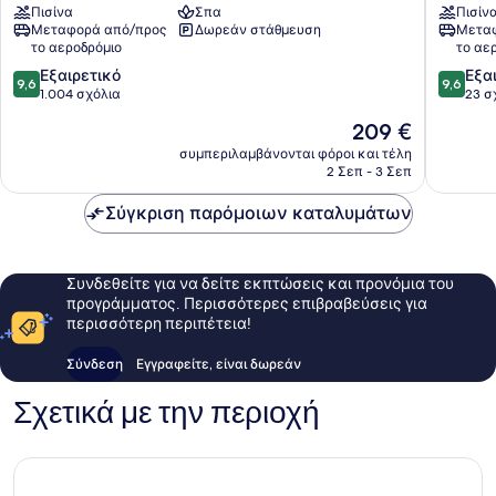
Πισίνα
Σπα
Πισίν
and
Ubud
Μεταφορά από/προς
Δωρεάν στάθμευση
Μεταφ
Spa
Ubud
το αεροδρόμιο
το αε
Ubud
9.6
9.6
Εξαιρετικό
Εξα
9,6
9,6
στα
στα
1.004 σχόλια
23 σ
10,
10,
Η
209 €
Εξαιρετικό,
Εξαιρετ
τιμή
1.004
23
συμπεριλαμβάνονται φόροι και τέλη
είναι
2 Σεπ - 3 Σεπ
σχόλια
σχόλια
209 €
Σύγκριση παρόμοιων καταλυμάτων
Συνδεθείτε για να δείτε εκπτώσεις και προνόμια του
προγράμματος. Περισσότερες επιβραβεύσεις για
περισσότερη περιπέτεια!
Σύνδεση
Εγγραφείτε, είναι δωρεάν
Σχετικά με την περιοχή