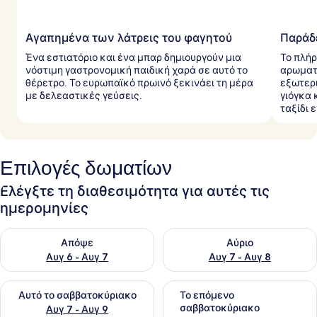
Αγαπημένα των λάτρεις του φαγητού
Παράδ
Ένα εστιατόριο και ένα μπαρ δημιουργούν μια
Το πλή
νόστιμη γαστρονομική παιδική χαρά σε αυτό το
αρωματ
θέρετρο. Το ευρωπαϊκό πρωινό ξεκινάει τη μέρα
εξωτερ
με δελεαστικές γεύσεις.
γιόγκα 
ταξίδι 
Επιλογές δωματίων
Ελέγξτε τη διαθεσιμότητα για αυτές τις
ημερομηνίες
Έλεγχος διαθεσιμότητας για απόψε Αυγ 6 - Αυγ 7
Έλεγχος διαθεσιμότητας για 
Απόψε
Αύριο
Αυγ 6 - Αυγ 7
Αυγ 7 - Αυγ 8
Έλεγχος διαθεσιμότητας για αυτό το σαββατοκύριακο Αυγ 7
Έλεγχος διαθεσιμότητας για
Αυτό το σαββατοκύριακο
Το επόμενο
σαββατοκύριακο
Αυγ 7 - Αυγ 9