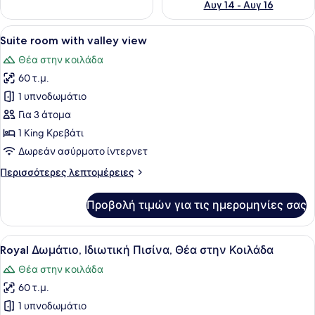
Αυγ 14 - Αυγ 16
Προβολή
Ένα δωμάτιο με πέτρινο δάπεδο, έν
8
Suite room with valley view
όλων
Θέα στην κοιλάδα
των
60 τ.μ.
φωτογραφιών
για
1 υπνοδωμάτιο
Suite
Για 3 άτομα
room
1 King Κρεβάτι
with
Δωρεάν ασύρματο ίντερνετ
valley
Περισσότερες
Περισσότερες λεπτομέρειες
view
λεπτομέρειες
για
Προβολή τιμών για τις ημερομηνίες σας
Suite
room
with
Προβολή
Ένα δωμάτιο με ένα ξύλινο τραπέζ
14
valley
Royal Δωμάτιο, Ιδιωτική Πισίνα, Θέα στην Κοιλάδα
όλων
view
Θέα στην κοιλάδα
των
60 τ.μ.
φωτογραφιών
για
1 υπνοδωμάτιο