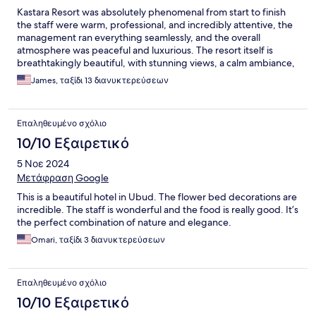
Kastara Resort was absolutely phenomenal from start to finish
the staff were warm, professional, and incredibly attentive, the
management ran everything seamlessly, and the overall
atmosphere was peaceful and luxurious. The resort itself is
breathtakingly beautiful, with stunning views, a calm ambiance,
and spotless cleanliness throughout the entire property,
James, ταξίδι 13 διανυκτερεύσεων
including our room which was maintained perfectly by
housekeeping every day. The food was outstanding fresh,
flavorful, beautifully presented, and accommodating to our
Επαληθευμένο σχόλιο
preferences, making every meal a highlight of our stay. From
check-in to check-out, everything felt smooth, well-organized,
10/10 Εξαιρετικό
and genuinely guest-centered, making this one of the best
5 Νοε 2024
resorts we’ve ever stayed at. Kastara truly delivers top-tier
hospitality, comfort, and tranquility, and we can’t wait to return
Μετάφραση Google
highly recommend to anyone visiting Bali.
This is a beautiful hotel in Ubud. The flower bed decorations are
incredible. The staff is wonderful and the food is really good. It’s
the perfect combination of nature and elegance.
Omari, ταξίδι 3 διανυκτερεύσεων
Επαληθευμένο σχόλιο
10/10 Εξαιρετικό