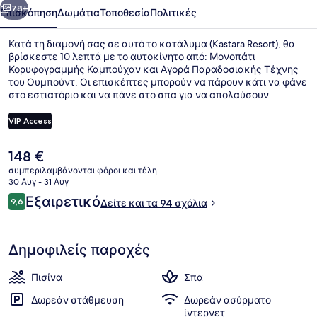
78+
Επισκόπηση
Δωμάτια
Τοποθεσία
Πολιτικές
Κατά τη διαμονή σας σε αυτό το κατάλυμα (Kastara Resort), θα
βρίσκεστε 10 λεπτά με το αυτοκίνητο από: Μονοπάτι
Κορυφογραμμής Καμπούχαν και Αγορά Παραδοσιακής Τέχνης
του Ουμπούντ. Οι επισκέπτες μπορούν να πάρουν κάτι να φάνε
στο εστιατόριο και να πάνε στο σπα για να απολαύσουν
περιποιήσεις όπως μασάζ με ζεστές πέτρες, θεραπείες
περιποίησης προσώπου ή απολέπιση σώματος. Σε αυτό το
VIP Access
θέρετρο (πολυτελείας) προσφέρονται επίσης παροχές όπως
εξωτερική πισίνα, μπαρ/lounge, και γυμναστήριο. Άλλοι
Η
148 €
ταξιδιώτες λατρεύουν το εξυπηρετικό προσωπικό.
Εξωτερική πισίνα, ξαπλώστρες
τρέχουσα
συμπεριλαμβάνονται φόροι και τέλη
τιμή
30 Αυγ - 31 Αυγ
είναι
Σχόλια
Εξαιρετικό
9,6
Δείτε και τα 94 σχόλια
148 €
9,6 στα 10
Δημοφιλείς παροχές
Πισίνα
Σπα
Δωρεάν στάθμευση
Δωρεάν ασύρματο
ίντερνετ