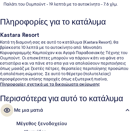
Παλάτι του Ουμπούντ
- 19 λεπτά με το αυτοκίνητο
- 7.6 χλμ.
Πληροφορίες για το κατάλυμα
Kastara Resort
Κατά τη διαμονή σας σε αυτό το κατάλυμα (Kastara Resort), θα
βρίσκεστε 10 λεπτά με το αυτοκίνητο από: Μονοπάτι
Κορυφογραμμής Καμπούχαν και Αγορά Παραδοσιακής Τέχνης του
Ουμπούντ. Οι επισκέπτες μπορούν να πάρουν κάτι να φάνε στο
εστιατόριο και να πάνε στο σπα για να απολαύσουν περιποιήσεις
όπως μασάζ με ζεστές πέτρες, θεραπείες περιποίησης προσώπου
ή απολέπιση σώματος. Σε αυτό το θέρετρο (πολυτελείας)
προσφέρονται επίσης παροχές όπως εξωτερική πισίνα,
μπαρ/lounge, και γυμναστήριο. Άλλοι ταξιδιώτες λατρεύουν το
Πληροφορίες σχετικά με τα δικαιώματα ακύρωσης
εξυπηρετικό προσωπικό.
Περισσότερα για αυτό το κατάλυμα
Με μια ματιά
Μέγεθος ξενοδοχείου