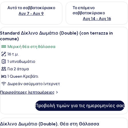
Έλεγχος διαθεσιμότητας για αυτό το σαββατοκύριακο Αυγ 7
Έλεγχος διαθεσιμότητας για
Αυτό το σαββατοκύριακο
Το επόμενο
σαββατοκύριακο
Αυγ 7 - Αυγ 9
Αυγ 14 - Αυγ 16
Προβολή
Ένα υπνοδωμάτιο με ένα κρεβάτι, μ
15
Standard Δίκλινο Δωμάτιο (Double) (con terrazza in
όλων
comune)
των
Μερική θέα στη θάλασσα
φωτογραφιών
16 τ.μ.
για
1 υπνοδωμάτιο
Standard
Δίκλινο
Για 2 άτομα
Δωμάτιο
1 Queen Κρεβάτι
(Double)
Δωρεάν ασύρματο ίντερνετ
(con
Περισσότερες
Περισσότερες λεπτομέρειες
terrazza
λεπτομέρειες
in
για
Προβολή τιμών για τις ημερομηνίες σας
Standard
comune)
Δίκλινο
Δωμάτιο
Προβολή
Ένα υπνοδωμάτιο με ένα κρεβάτι, κ
8
(Double)
Δίκλινο Δωμάτιο (Double), Θέα στη Θάλασσα
όλων
(con