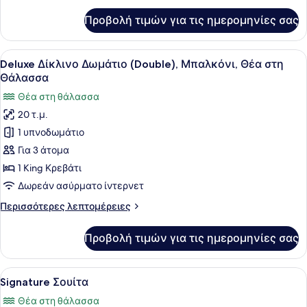
view
για
Προβολή τιμών για τις ημερομηνίες σας
Double
Superior,
NO
Προβολή
Ένα δωμάτιο ξενοδοχείου με ένα κρ
10
sea
Deluxe Δίκλινο Δωμάτιο (Double), Μπαλκόνι, Θέα στη
όλων
view
Θάλασσα
των
Θέα στη θάλασσα
φωτογραφιών
20 τ.μ.
για
1 υπνοδωμάτιο
Deluxe
Δίκλινο
Για 3 άτομα
Δωμάτιο
1 King Κρεβάτι
(Double),
Δωρεάν ασύρματο ίντερνετ
Μπαλκόνι,
Περισσότερες
Περισσότερες λεπτομέρειες
Θέα
λεπτομέρειες
στη
για
Προβολή τιμών για τις ημερομηνίες σας
Deluxe
Θάλασσα
Δίκλινο
Δωμάτιο
Προβολή
Ένας ευρύχωρος χώρος καθιστικού 
7
(Double),
Signature Σουίτα
όλων
Μπαλκόνι,
Θέα στη θάλασσα
Θέα
των