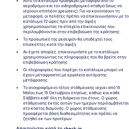
Αυτό το κατάλυμα προσφέρει μεταφορά από το
αεροδρόμιο και τον σιδηροδρομικό σταθμό (ίσως να
ισχύουν επιπλέον χρεώσεις). Για να κανονίσουν τη
μεταφορά, οι πελάτες πρέπει να επικοινωνήσουν με το
κατάλυμα 72 ώρες πριν από την άφιξη
χρησιμοποιώντας τα στοιχεία επικοινωνίας που
περιλαμβάνονται στην επιβεβαίωση της κράτησης.
Το προσωπικό της ρεσεψιόν θα υποδεχτεί τους
επισκέπτες κατά την άφιξη.
Αν έχετε απορίες, επικοινωνήστε με το κατάλυμα
χρησιμοποιώντας τις πληροφορίες που θα βρείτε στην
επιβεβαίωση κράτησης
Οι πληροφορίες που παρέχει το κατάλυμα μπορεί να
έχουν μεταφραστεί με εργαλεία αυτόματης
μετάφρασης.
Το αναγραφόμενο τέλος στάθμευσης ισχύει από 15
Μαΐου έως 15 Οκτωβρίου ετησίως, καθώς και κάθε
Σάββατο καθ' όλη τη διάρκεια του έτους. Ο χώρος
στάθμευσης εκτός αυτών των ημερών περιλαμβάνεται
στο κόστος διαμονής. Ο χώρος στάθμευσης
προσφέρεται βάση διαθεσιμότητας και πρέπει να
ζητηθεί εκ των προτέρων.
Απαιτούνται κατά το check-in