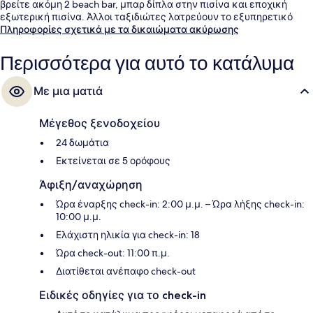
βρείτε ακόμη 2 beach bar, μπαρ δίπλα στην πισίνα και εποχική
εξωτερική πισίνα. Άλλοι ταξιδιώτες λατρεύουν το εξυπηρετικό
προσωπικό.
Πληροφορίες σχετικά με τα δικαιώματα ακύρωσης
Περισσότερα για αυτό το κατάλυμα
Με μια ματιά
Μέγεθος ξενοδοχείου
24 δωμάτια
Εκτείνεται σε 5 ορόφους
Άφιξη/αναχώρηση
Ώρα έναρξης check-in: 2:00 μ.μ. – Ώρα λήξης check-in:
10:00 μ.μ.
Ελάχιστη ηλικία για check-in: 18
Ώρα check-out: 11:00 π.μ.
Διατίθεται ανέπαφο check-out
Ειδικές οδηγίες για το check-in