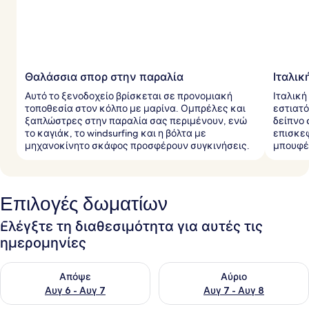
ι
δ
ι
ώ
τ
ε
ς
Θαλάσσια σπορ στην παραλία
Ιταλι
Αυτό το ξενοδοχείο βρίσκεται σε προνομιακή
Ιταλική
τοποθεσία στον κόλπο με μαρίνα. Ομπρέλες και
εστιατό
ξαπλώστρες στην παραλία σας περιμένουν, ενώ
δείπνο 
το καγιάκ, το windsurfing και η βόλτα με
επισκεφ
μηχανοκίνητο σκάφος προσφέρουν συγκινήσεις.
μπουφέ
Επιλογές δωματίων
Ελέγξτε τη διαθεσιμότητα για αυτές τις
ημερομηνίες
Έλεγχος διαθεσιμότητας για απόψε Αυγ 6 - Αυγ 7
Έλεγχος διαθεσιμότητας για 
Απόψε
Αύριο
Αυγ 6 - Αυγ 7
Αυγ 7 - Αυγ 8