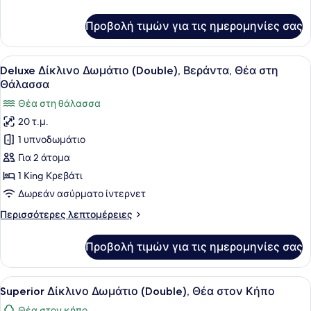
Μπαλκόνι,
λεπτομέρειες
Θέα
για
Προβολή τιμών για τις ημερομηνίες σας
Superior
στη
Δίκλινο
Θάλασσα
Δωμάτιο
Προβολή
Ένα υπνοδωμάτιο με ένα κρεβάτι, έ
35
(Double),
Deluxe Δίκλινο Δωμάτιο (Double), Βεράντα, Θέα στη
όλων
Μπαλκόνι,
Θάλασσα
Θέα
των
Θέα στη θάλασσα
στη
φωτογραφιών
Θάλασσα
20 τ.μ.
για
1 υπνοδωμάτιο
Deluxe
Δίκλινο
Για 2 άτομα
Δωμάτιο
1 King Κρεβάτι
(Double),
Δωρεάν ασύρματο ίντερνετ
Βεράντα,
Περισσότερες
Περισσότερες λεπτομέρειες
Θέα
λεπτομέρειες
στη
για
Προβολή τιμών για τις ημερομηνίες σας
Deluxe
Θάλασσα
Δίκλινο
Δωμάτιο
Προβολή
Ένα υπνοδωμάτιο με ένα κρεβάτι, 
5
(Double),
Superior Δίκλινο Δωμάτιο (Double), Θέα στον Κήπο
όλων
Βεράντα,
Θέα στον κήπο