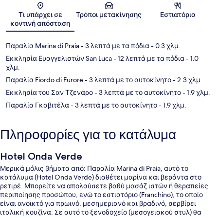
Χάρτης
Τι υπάρχει σε
Τρόποι μετακίνησης
Εστιατόρια
κοντινή απόσταση
Παραλία Marina di Praia
- 3 λεπτά με τα πόδια
- 0.3 χλμ.
Εκκλησία Ευαγγελιστών San Luca
- 12 λεπτά με τα πόδια
- 1.0
χλμ.
Παραλία Fiordo di Furore
- 3 λεπτά με το αυτοκίνητο
- 2.3 χλμ.
Εκκλησία του Σαν Τζενάρο
- 3 λεπτά με το αυτοκίνητο
- 1.9 χλμ.
Παραλία Γκαβιτέλα
- 3 λεπτά με το αυτοκίνητο
- 1.9 χλμ.
Πληροφορίες για το κατάλυμα
Hotel Onda Verde
Μερικά μόλις βήματα από: Παραλία Marina di Praia, αυτό το
κατάλυμα (Hotel Onda Verde) διαθέτει μαρίνα και βεράντα στο
ρετιρέ. Μπορείτε να απολαύσετε βαθύ μασάζ ιστών ή θεραπείες
περιποίησης προσώπου, ενώ το εστιατόριο (Franchino), το οποίο
είναι ανοικτό για πρωινό, μεσημεριανό και βραδινό, σερβίρει
ιταλική κουζίνα. Σε αυτό το ξενοδοχείο (μεσογειακού στυλ) θα