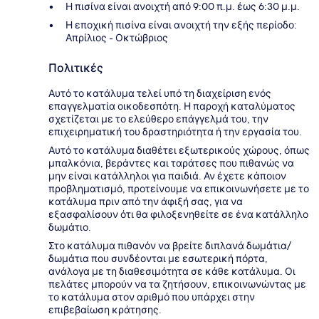
Η πισίνα είναι ανοιχτή από 9:00 π.μ. έως 6:30 μ.μ.
Η εποχική πισίνα είναι ανοιχτή την εξής περίοδο:
Απρίλιος - Οκτώβριος
Πολιτικές
Αυτό το κατάλυμα τελεί υπό τη διαχείριση ενός
επαγγελματία οικοδεσπότη. Η παροχή καταλύματος
σχετίζεται με το ελεύθερο επάγγελμά του, την
επιχειρηματική του δραστηριότητα ή την εργασία του.
Αυτό το κατάλυμα διαθέτει εξωτερικούς χώρους, όπως
μπαλκόνια, βεράντες και ταράτσες που πιθανώς να
μην είναι κατάλληλοι για παιδιά. Αν έχετε κάποιον
προβληματισμό, προτείνουμε να επικοινωνήσετε με το
κατάλυμα πριν από την άφιξή σας, για να
εξασφαλίσουν ότι θα φιλοξενηθείτε σε ένα κατάλληλο
δωμάτιο.
Στο κατάλυμα πιθανόν να βρείτε διπλανά δωμάτια/
δωμάτια που συνδέονται με εσωτερική πόρτα,
ανάλογα με τη διαθεσιμότητα σε κάθε κατάλυμα. Οι
πελάτες μπορούν να τα ζητήσουν, επικοινωνώντας με
το κατάλυμα στον αριθμό που υπάρχει στην
επιβεβαίωση κράτησης.