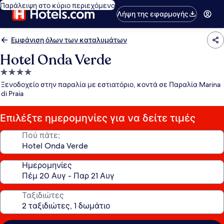
Παράλειψη στο κύριο περιεχόμενο
Λήψη της εφαρμογής
Εμφάνιση όλων των καταλυμάτων
Hotel Onda Verde
Κατάλυμα
με
Ξενοδοχείο στην παραλία με εστιατόριο, κοντά σε Παραλία Marina
4.0
di Praia
αστέρια
Επιλέξτε ημερομηνίες για να δείτε τιμές
Πού πάτε;
Ημερομηνίες
Ταξιδιώτες