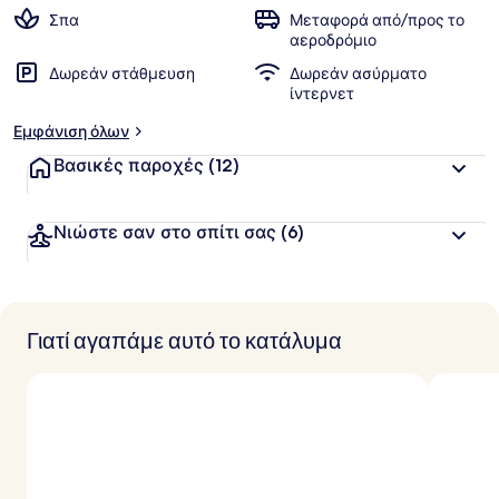
πελατών
Σπα
Μεταφορά από/προς το
β
αεροδρόμιο
α
Δωρεάν στάθμευση
Δωρεάν ασύρματο
θ
ίντερνετ
μ
ο
Εμφάνιση όλων
λ
ο
Βασικές παροχές
(12)
γ
ί
α
Νιώστε σαν στο σπίτι σας
(6)
α
π
ό
Γιατί αγαπάμε αυτό το κατάλυμα
τ
ο
υ
ς
τ
α
ξ