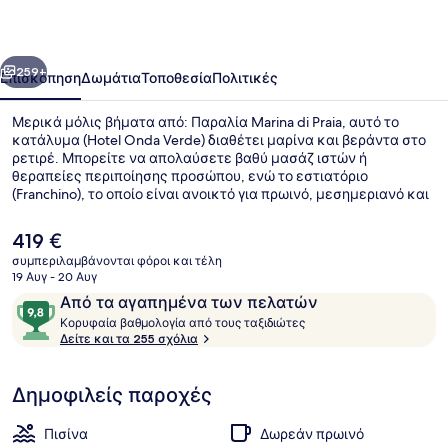
οηγούμενο
Επόμενο
259+
Επισκόπηση
Δωμάτια
Τοποθεσία
Πολιτικές
Μερικά μόλις βήματα από: Παραλία Marina di Praia, αυτό το
κατάλυμα (Hotel Onda Verde) διαθέτει μαρίνα και βεράντα στο
ρετιρέ. Μπορείτε να απολαύσετε βαθύ μασάζ ιστών ή
θεραπείες περιποίησης προσώπου, ενώ το εστιατόριο
(Franchino), το οποίο είναι ανοικτό για πρωινό, μεσημεριανό και
βραδινό, σερβίρει ιταλική κουζίνα. Σε αυτό το ξενοδοχείο
(μεσογειακού στυλ) θα βρείτε ακόμη 2 beach bar, μπαρ δίπλα
Η
419 €
στην πισίνα και εποχική εξωτερική πισίνα. Άλλοι ταξιδιώτες
τρέχουσα
συμπεριλαμβάνονται φόροι και τέλη
λατρεύουν το εξυπηρετικό προσωπικό.
τιμή
19 Αυγ - 20 Αυγ
Εποχική εξωτερική πισίνα, ομπρέλε
είναι
Σχόλια
9,8
Από τα αγαπημένα των πελατών
419 €
Κ
στα
Κορυφαία βαθμολογία από τους ταξιδιώτες
ο
Δείτε και τα 255 σχόλια
10,
ρ
Από
υ
τα
Δημοφιλείς παροχές
φ
αγαπημένα
α
των
ί
Πισίνα
Δωρεάν πρωινό
α