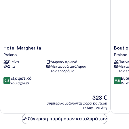
Hotel
Boutiqu
Hotel Margherita
Boutiqu
Margherita
Hotel
Praiano
Praiano
Praiano
Villa
Πισίνα
Δωρεάν πρωινό
Πισίν
Gianlica
Σπα
Μεταφορά από/προς
Μεταφ
Praiano
το αεροδρόμιο
το αε
9.8
9.8
Εξαιρετικό
Εξα
9,8
9,8
στα
στα
960 σχόλια
151 
10,
10,
Εξαιρετικό,
Εξαιρετ
Η
323 €
960
151
τιμή
συμπεριλαμβάνονται φόροι και τέλη
σχόλια
σχόλια
είναι
19 Αυγ - 20 Αυγ
323 €
Σύγκριση παρόμοιων καταλυμάτων