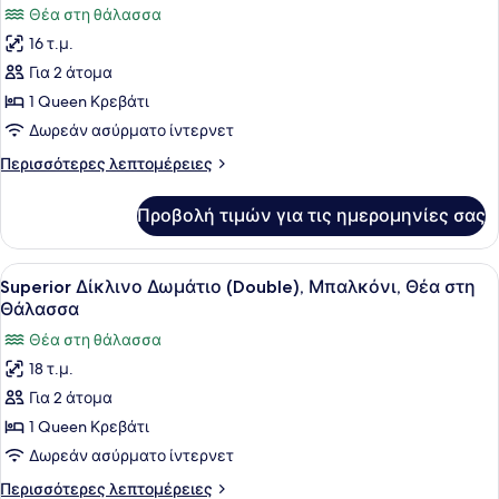
Θέα στη θάλασσα
terrazza
των
in
16 τ.μ.
φωτογραφιών
comune)
για
Για 2 άτομα
Δίκλινο
1 Queen Κρεβάτι
Δωμάτιο
Δωρεάν ασύρματο ίντερνετ
(Double),
Περισσότερες
Περισσότερες λεπτομέρειες
Θέα
λεπτομέρειες
στη
για
Προβολή τιμών για τις ημερομηνίες σας
Δίκλινο
Θάλασσα
Δωμάτιο
(Double),
Προβολή
Ένα υπνοδωμάτιο με ένα κρεβάτι, κ
50
Θέα
Superior Δίκλινο Δωμάτιο (Double), Μπαλκόνι, Θέα στη
όλων
στη
Θάλασσα
Θάλασσα
των
Θέα στη θάλασσα
φωτογραφιών
18 τ.μ.
για
Για 2 άτομα
Superior
Δίκλινο
1 Queen Κρεβάτι
Δωμάτιο
Δωρεάν ασύρματο ίντερνετ
(Double),
Περισσότερες
Περισσότερες λεπτομέρειες