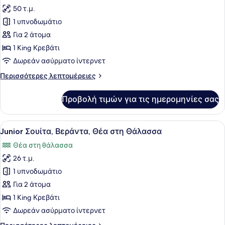
στη
50 τ.μ.
φωτογραφιών
Θάλασσα
για
1 υπνοδωμάτιο
Signature
Για 2 άτομα
Σουίτα
1 King Κρεβάτι
Δωρεάν ασύρματο ίντερνετ
Περισσότερες
Περισσότερες λεπτομέρειες
λεπτομέρειες
για
Προβολή τιμών για τις ημερομηνίες σας
Signature
Σουίτα
Προβολή
Ένα υπνοδωμάτιο με ένα μεγάλο κρ
27
Junior Σουίτα, Βεράντα, Θέα στη Θάλασσα
όλων
Θέα στη θάλασσα
των
26 τ.μ.
φωτογραφιών
για
1 υπνοδωμάτιο
Junior
Για 2 άτομα
Σουίτα,
1 King Κρεβάτι
Βεράντα,
Δωρεάν ασύρματο ίντερνετ
Θέα
Περισσότερες