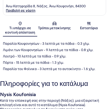
Άνω Κατηφορίδα 8, Νάξος, Άνω Κουφονήσι, 84300
Προβολή σε χάρτη
Χάρτης
Τι υπάρχει σε
Τρόποι μετακίνησης
Εστιατόρια
κοντινή απόσταση
Παραλία Κουφονησίων
- 3 λεπτά με τα πόδια
- 0.3 χλμ.
Λιμάνι των Κουφονησίων
- 9 λεπτά με τα πόδια
- 0.8 χλμ.
Λουτρό
- 10 λεπτά με τα πόδια
- 0.9 χλμ.
Πόρτα
- 15 λεπτά με τα πόδια
- 1.3 χλμ.
Παραλία του Φοίνικα
- 3 λεπτά με το αυτοκίνητο
- 1.6 χλμ.
Πληροφορίες για το κατάλυμα
Nysis Koufonisia
Κατά την επίσκεψή σας στην περιοχή (Νάξος), μια εξαιρετική
επιλογή είναι και αυτό το κατάλυμα (Nysis Koufonisia).