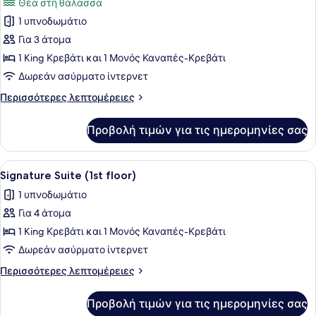
Θέα στη θάλασσα
των
1 υπνοδωμάτιο
φωτογραφιών
για
Για 3 άτομα
Στούντιο-
1 King Κρεβάτι και 1 Μονός Καναπές-Κρεβάτι
Σουίτα
Δωρεάν ασύρματο ίντερνετ
Περισσότερες
Περισσότερες λεπτομέρειες
λεπτομέρειες
για
Προβολή τιμών για τις ημερομηνίες σας
Στούντιο-
Σουίτα
Προβολή
Μια βεράντα με καρέκλες από μπαμπ
6
Signature Suite (1st floor)
όλων
1 υπνοδωμάτιο
των
Για 4 άτομα
φωτογραφιών
για
1 King Κρεβάτι και 1 Μονός Καναπές-Κρεβάτι
Signature
Δωρεάν ασύρματο ίντερνετ
Suite
Περισσότερες
Περισσότερες λεπτομέρειες
(1st
λεπτομέρειες
floor)
για
Προβολή τιμών για τις ημερομηνίες σας
Signature