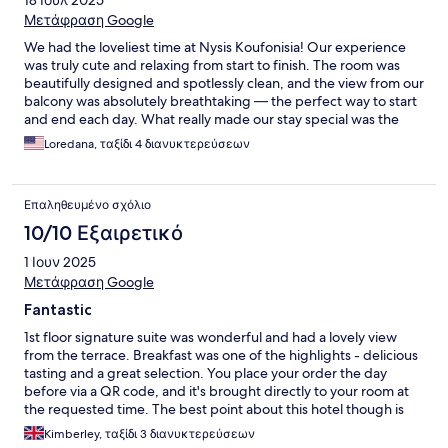
18 Ιουλ 2025
Μετάφραση Google
We had the loveliest time at Nysis Koufonisia! Our experience
was truly cute and relaxing from start to finish. The room was
beautifully designed and spotlessly clean, and the view from our
balcony was absolutely breathtaking — the perfect way to start
and end each day. What really made our stay special was the
staff. Everyone was so friendly, warm, and helpful. A special
Loredana, ταξίδι 4 διανυκτερεύσεων
shoutout to Maria - she was absolutely gorgeous, inside and
out, and made us feel so welcome from the moment we arrived.
We can’t wait to come back!
Επαληθευμένο σχόλιο
10/10 Εξαιρετικό
1 Ιουν 2025
Μετάφραση Google
Fantastic
1st floor signature suite was wonderful and had a lovely view
from the terrace. Breakfast was one of the highlights - delicious
tasting and a great selection. You place your order the day
before via a QR code, and it's brought directly to your room at
the requested time. The best point about this hotel though is
Maria. She's super friendly and couldn't have been more
Kimberley, ταξίδι 3 διανυκτερεύσεων
helpful. Such an asset to the hotel! We're already planning our