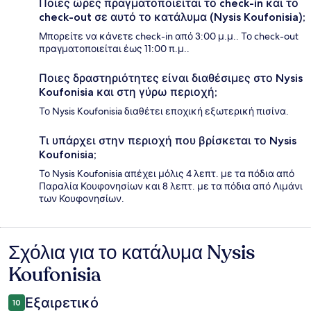
Ποιες ώρες πραγματοποιείται το check-in και το
check-out σε αυτό το κατάλυμα (Nysis Koufonisia);
Μπορείτε να κάνετε check-in από 3:00 μ.μ.. Το check-out
πραγματοποιείται έως 11:00 π.μ..
Ποιες δραστηριότητες είναι διαθέσιμες στο Nysis
Koufonisia και στη γύρω περιοχή;
Το Nysis Koufonisia διαθέτει εποχική εξωτερική πισίνα.
Τι υπάρχει στην περιοχή που βρίσκεται το Nysis
Koufonisia;
Το Nysis Koufonisia απέχει μόλις 4 λεπτ. με τα πόδια από
Παραλία Κουφονησίων και 8 λεπτ. με τα πόδια από Λιμάνι
των Κουφονησίων.
Σχόλια για το κατάλυμα Nysis
Σχόλια
Koufonisia
Εξαιρετικό
10