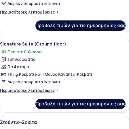
Σουίτα
Δωρεάν ασύρματο ίντερνετ
Περισσότερες
Περισσότερες λεπτομέρειες
λεπτομέρειες
για
Προβολή τιμών για τις ημερομηνίες σας
Junior
Σουίτα
Προβολή
Ένα υπνοδωμάτιο με ένα κρεβάτι, θ
7
Signature Suite (Ground floor)
όλων
Θέα στη θάλασσα
των
1 υπνοδωμάτιο
φωτογραφιών
για
Για 4 άτομα
Signature
1 King Κρεβάτι και 1 Μονός Καναπές-Κρεβάτι
Suite
Δωρεάν ασύρματο ίντερνετ
(Ground
Περισσότερες
Περισσότερες λεπτομέρειες
floor)
λεπτομέρειες
για
Προβολή τιμών για τις ημερομηνίες σας
Signature
Suite
(Ground
Προβολή
Ένα υπνοδωμάτιο με ένα κρεβάτι, έ
7
floor)
Στούντιο-Σουίτα
όλων