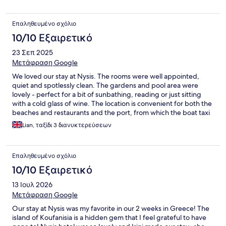
next trip ☺️
Επαληθευμένο σχόλιο
10/10 Εξαιρετικό
23 Σεπ 2025
Μετάφραση Google
We loved our stay at Nysis. The rooms were well appointed,
quiet and spotlessly clean. The gardens and pool area were
lovely - perfect for a bit of sunbathing, reading or just sitting
with a cold glass of wine. The location is convenient for both the
beaches and restaurants and the port, from which the boat taxi
can take you to the beaches further around the island. But what
Lian, ταξίδι 3 διανυκτερεύσεων
really elevates this hotel is the people. All of the staff were super
friendly and Panos (the owner) and Maria could not do enough
to help. The complementary transfer from the port to the hotel
Επαληθευμένο σχόλιο
was also most welcome. If we ever return to Koufonisia, I know
where will be staying.
10/10 Εξαιρετικό
13 Ιουλ 2026
Μετάφραση Google
Our stay at Nysis was my favorite in our 2 weeks in Greece! The
island of Koufanisia is a hidden gem that I feel grateful to have