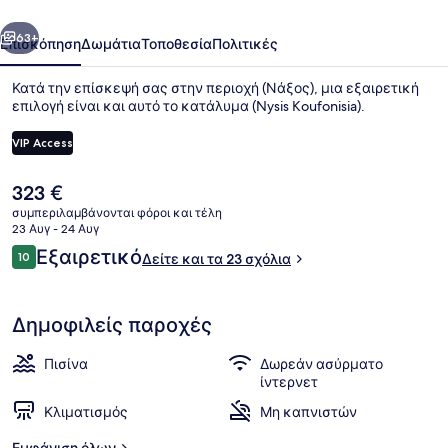
οηγούμενο
Επόμενο
63+
Επισκόπηση
Δωμάτια
Τοποθεσία
Πολιτικές
Κατά την επίσκεψή σας στην περιοχή (Νάξος), μια εξαιρετική
επιλογή είναι και αυτό το κατάλυμα (Nysis Koufonisia).
VIP Access
Η
323 €
τρέχουσα
συμπεριλαμβάνονται φόροι και τέλη
τιμή
23 Αυγ - 24 Αυγ
είναι
Σχόλια
Εξαιρετικό
Εποχική εξωτερική πισίνα
10
Δείτε και τα 23 σχόλια
323 €
10 στα 10
Δημοφιλείς παροχές
Πισίνα
Δωρεάν ασύρματο
ίντερνετ
Κλιματισμός
Μη καπνιστών