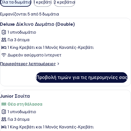
Διαθέσιμα
Όλα τα δωμάτια
1 κρεβάτι
2 κρεβάτια
φίλτρα
για
Εμφανίζονται 5 από 5 δωμάτια
τα
Προβολή
Ένα σύγχρονο υπνοδωμάτιο με ένα 
12
Deluxe Δίκλινο Δωμάτιο (Double)
δωμάτια
όλων
1 υπνοδωμάτιο
των
Για 3 άτομα
φωτογραφιών
για
1 King Κρεβάτι και 1 Μονός Καναπές-Κρεβάτι
Deluxe
Δωρεάν ασύρματο ίντερνετ
Δίκλινο
Περισσότερες
Περισσότερες λεπτομέρειες
Δωμάτιο
λεπτομέρειες
(Double)
για
Προβολή τιμών για τις ημερομηνίες σας
Deluxe
Δίκλινο
Δωμάτιο
Προβολή
Ένα υπνοδωμάτιο με ένα κρεβάτι, έ
21
(Double)
Junior Σουίτα
όλων
Θέα στη θάλασσα
των
1 υπνοδωμάτιο
φωτογραφιών
για
Για 3 άτομα
Junior
1 King Κρεβάτι και 1 Μονός Καναπές-Κρεβάτι