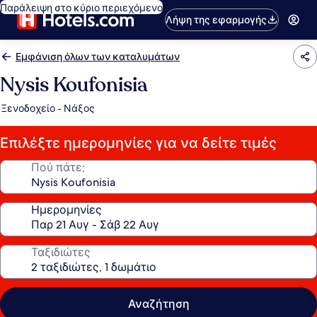
Παράλειψη στο κύριο περιεχόμενο
Λήψη της εφαρμογής
Εμφάνιση όλων των καταλυμάτων
Nysis Koufonisia
Ξενοδοχείο - Νάξος
Επιλέξτε ημερομηνίες για να δείτε τιμές
Πού πάτε;
Ημερομηνίες
Ταξιδιώτες
Αναζήτηση