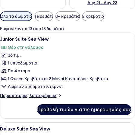
Αυγ 21 - Αυγ 23
Διαθέσιμα
Όλα τα δωμάτια
1 κρεβάτι
3+ κρεβάτια
2 κρεβάτια
φίλτρα
για
Εμφανίζονται 13 από 13 δωμάτια
τα
Προβολή
Ένα άνετο υπνοδωμάτιο με έναν πέτ
9
Junior Suite Sea View
δωμάτια
όλων
Θέα στη θάλασσα
των
36 τ.μ.
φωτογραφιών
για
1 υπνοδωμάτιο
Junior
Για 4 άτομα
Suite
1 Queen Κρεβάτι και 2 Μονοί Καναπέδες-Κρεβάτια
Sea
Δωρεάν ασύρματο ίντερνετ
View
Περισσότερες
Περισσότερες λεπτομέρειες
λεπτομέρειες
για
Προβολή τιμών για τις ημερομηνίες σας
Junior
Suite
Sea
Προβολή
Ένα σύγχρονο υπνοδωμάτιο με πέτρ
11
View
Deluxe Suite Sea View
όλων