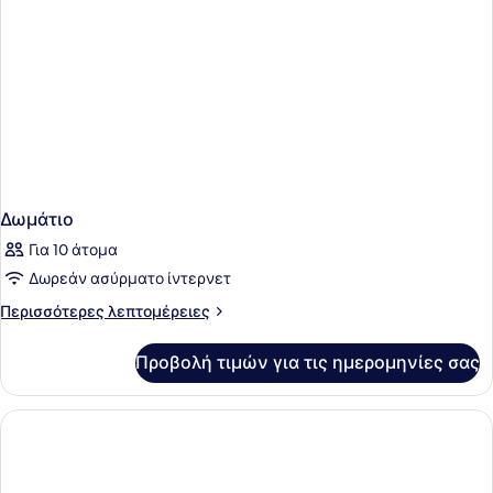
Δωμάτιο
Για 10 άτομα
Δωρεάν ασύρματο ίντερνετ
Περισσότερες
Περισσότερες λεπτομέρειες
λεπτομέρειες
για
Προβολή τιμών για τις ημερομηνίες σας
Δωμάτιο