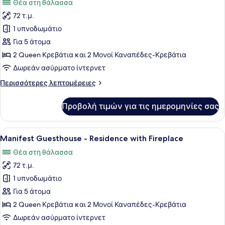
Θέα στη θάλασσα
των
72 τ.μ.
φωτογραφιών
για
1 υπνοδωμάτιο
Manifest
Για 5 άτομα
Guesthouse
2 Queen Κρεβάτια και 2 Μονοί Καναπέδες-Κρεβάτια
-
Δωρεάν ασύρματο ίντερνετ
Residence
Περισσότερες
Περισσότερες λεπτομέρειες
λεπτομέρειες
για
Προβολή τιμών για τις ημερομηνίες σας
Manifest
Guesthouse
-
Προβολή
Ένα δωμάτιο με τοίχους από πέτρα,
1
Residence
Manifest Guesthouse - Residence with Fireplace
όλων
Θέα στη θάλασσα
των
72 τ.μ.
φωτογραφιών
για
1 υπνοδωμάτιο
Manifest
Για 5 άτομα
Guesthouse
2 Queen Κρεβάτια και 2 Μονοί Καναπέδες-Κρεβάτια
-
Δωρεάν ασύρματο ίντερνετ