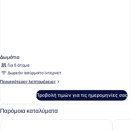
Δωμάτιο
Για 5 άτομα
Δωρεάν ασύρματο ίντερνετ
Περισσότερες
Περισσότερες λεπτομέρειες
λεπτομέρειες
για
Προβολή τιμών για τις ημερομηνίες σας
Δωμάτιο
Παρόμοια καταλύματα
Porto Vitilo Boutique Hotel
Πύργος 