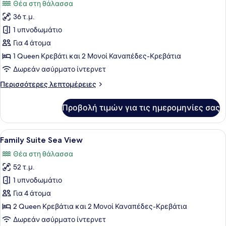
Θέα στη θάλασσα
των
36 τ.μ.
φωτογραφιών
για
1 υπνοδωμάτιο
Deluxe
Για 4 άτομα
Suite
1 Queen Κρεβάτι και 2 Μονοί Καναπέδες-Κρεβάτια
Sea
Δωρεάν ασύρματο ίντερνετ
View
Περισσότερες
Περισσότερες λεπτομέρειες
λεπτομέρειες
για
Προβολή τιμών για τις ημερομηνίες σας
Deluxe
Suite
Sea
Προβολή
Ένα μοντέρνο σαλόνι με πέτρινους 
10
View
Family Suite Sea View
όλων
Θέα στη θάλασσα
των
52 τ.μ.
φωτογραφιών
για
1 υπνοδωμάτιο
Family
Για 4 άτομα
Suite
2 Queen Κρεβάτια και 2 Μονοί Καναπέδες-Κρεβάτια
Sea
Δωρεάν ασύρματο ίντερνετ