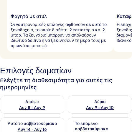
Φαγητό με στυλ
Καταφύ
Οι γαστρονομικές επιλογές αφθονούν σε αυτό το
Η εποχι
ξενοδοχείο, το οποίο διαθέτει 2 εστιατόρια και 2
ξενοδοχ
μπαρ. Τα ζευγάρια μπορούν να απολαύσουν
διαμον
ιδιωτικό δείπνο ή να ξεκινήσουν τη μέρα τους με
Ιδανικό
πρωινό σε μπουφέ.
Επιλογές δωματίων
Ελέγξτε τη διαθεσιμότητα για αυτές τις
ημερομηνίες
Έλεγχος διαθεσιμότητας για απόψε Αυγ 8 - Αυγ 9
Έλεγχος διαθεσιμότητας για 
Απόψε
Αύριο
Αυγ 8 - Αυγ 9
Αυγ 9 - Αυγ 10
Έλεγχος διαθεσιμότητας για αυτό το σαββατοκύριακο Αυγ 1
Έλεγχος διαθεσιμότητας για
Αυτό το σαββατοκύριακο
Το επόμενο
σαββατοκύριακο
Αυγ 14 - Αυγ 16