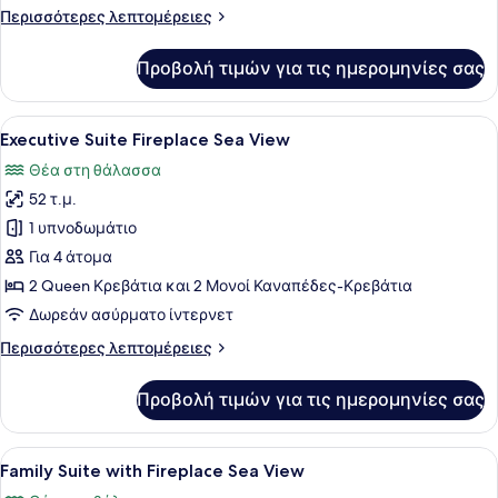
Residence
Περισσότερες
Περισσότερες λεπτομέρειες
with
λεπτομέρειες
Fireplace
για
Προβολή τιμών για τις ημερομηνίες σας
Manifest
Guesthouse
-
Προβολή
Ένα δωμάτιο με τοίχους από πέτρα,
1
Residence
Executive Suite Fireplace Sea View
όλων
with
Θέα στη θάλασσα
Fireplace
των
52 τ.μ.
φωτογραφιών
για
1 υπνοδωμάτιο
Executive
Για 4 άτομα
Suite
2 Queen Κρεβάτια και 2 Μονοί Καναπέδες-Κρεβάτια
Fireplace
Δωρεάν ασύρματο ίντερνετ
Sea
Περισσότερες
Περισσότερες λεπτομέρειες
View
λεπτομέρειες
για
Προβολή τιμών για τις ημερομηνίες σας
Executive
Suite
Fireplace
Προβολή
Ένα δωμάτιο με τοίχους από πέτρα,
1
Sea
Family Suite with Fireplace Sea View
όλων
View