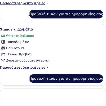
Περισσότερες
Περισσότερες λεπτομέρειες
Sea
λεπτομέρειες
View
για
Προβολή τιμών για τις ημερομηνίες σας
Deluxe
Suite
with
Προβολή
Ένα δωμάτιο ξενοδοχείου με ένα με
2
Fireplace
Standard Δωμάτιο
όλων
Sea
Θέα στη θάλασσα
View
των
1 υπνοδωμάτιο
φωτογραφιών
για
Για 2 άτομα
Standard
1 Queen Κρεβάτι
Δωμάτιο
Δωρεάν ασύρματο ίντερνετ
Περισσότερες
Περισσότερες λεπτομέρειες
λεπτομέρειες
για
Προβολή τιμών για τις ημερομηνίες σας
Standard
Δωμάτιο