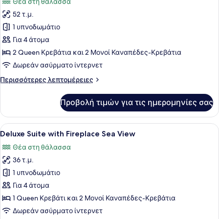
Θέα στη θάλασσα
των
52 τ.μ.
φωτογραφιών
για
1 υπνοδωμάτιο
Family
Για 4 άτομα
Suite
2 Queen Κρεβάτια και 2 Μονοί Καναπέδες-Κρεβάτια
with
Δωρεάν ασύρματο ίντερνετ
Fireplace
Περισσότερες
Περισσότερες λεπτομέρειες
Sea
λεπτομέρειες
View
για
Προβολή τιμών για τις ημερομηνίες σας
Family
Suite
with
Προβολή
Ένα δωμάτιο με τοίχους από πέτρα,
1
Fireplace
Deluxe Suite with Fireplace Sea View
όλων
Sea
Θέα στη θάλασσα
View
των
36 τ.μ.
φωτογραφιών
για
1 υπνοδωμάτιο
Deluxe
Για 4 άτομα
Suite
1 Queen Κρεβάτι και 2 Μονοί Καναπέδες-Κρεβάτια
with
Δωρεάν ασύρματο ίντερνετ
Fireplace