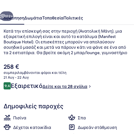
οηγούμενο
Επόμενο
102+
Επισκόπηση
Δωμάτια
Τοποθεσία
Πολιτικές
Κατά την επίσκεψή σας στην περιοχή (Ανατολική Μάνη), μια
εξαιρετική επιλογή είναι και αυτό το κατάλυμα (Manifest
Boutique Hotel). Οι επισκέπτες μπορούν να απολαύσουν
σουηδικό μασάζ και μετά να πάρουν κάτι να φάνε σε ένα από
τα 2 εστιατόρια. Θα βρείτε ακόμη 2 μπαρ/lounge, γυμναστήριο
και εποχική εξωτερική πισίνα.
Η
258 €
τρέχουσα
συμπεριλαμβάνονται φόροι και τέλη
τιμή
21 Αυγ - 22 Αυγ
Εξωτερικοί χώροι
είναι
Σχόλια
Εξαιρετικό
9,4
Δείτε και τα 28 σχόλια
258 €
9,4 στα 10
Δημοφιλείς παροχές
Πισίνα
Σπα
Δέχεται κατοικίδια
Δωρεάν στάθμευση