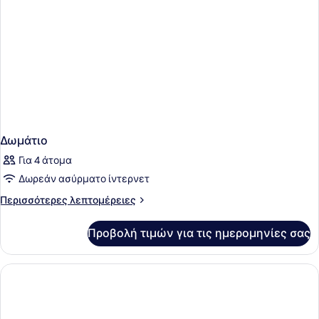
Δωμάτιο
Για 4 άτομα
Δωρεάν ασύρματο ίντερνετ
Περισσότερες
Περισσότερες λεπτομέρειες
λεπτομέρειες
για
Προβολή τιμών για τις ημερομηνίες σας
Δωμάτιο