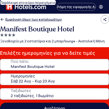
Παράλειψη στο κύριο περιεχόμενο
Λήψη της εφαρμογής
Εμφάνιση όλων των καταλυμάτων
Manifest Boutique Hotel
Κατάλυμα
με
Ξενοδοχείο με 2 εστιατόρια και 2 μπαρ/lounge - Ανατολική Μάνη
4.0
αστέρια
Επιλέξτε ημερομηνίες για να δείτε τιμές
Πού πάτε;
Ημερομηνίες
Ταξιδιώτες
Αναζήτηση