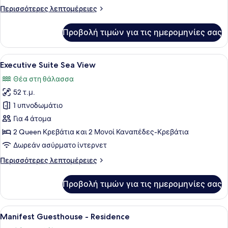
View
Περισσότερες
Περισσότερες λεπτομέρειες
λεπτομέρειες
για
Προβολή τιμών για τις ημερομηνίες σας
Family
Suite
Sea
Προβολή
Ένα δωμάτιο με τοίχους από πέτρα,
8
View
Executive Suite Sea View
όλων
Θέα στη θάλασσα
των
52 τ.μ.
φωτογραφιών
για
1 υπνοδωμάτιο
Executive
Για 4 άτομα
Suite
2 Queen Κρεβάτια και 2 Μονοί Καναπέδες-Κρεβάτια
Sea
Δωρεάν ασύρματο ίντερνετ
View
Περισσότερες
Περισσότερες λεπτομέρειες
λεπτομέρειες
για
Προβολή τιμών για τις ημερομηνίες σας
Executive
Suite
Sea
Προβολή
Ένα άνετο σαλόνι με έναν πέτρινο 
14
View
Manifest Guesthouse - Residence
όλων