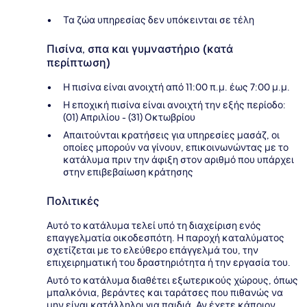
Τα ζώα υπηρεσίας δεν υπόκεινται σε τέλη
Πισίνα, σπα και γυμναστήριο (κατά
περίπτωση)
Η πισίνα είναι ανοιχτή από 11:00 π.μ. έως 7:00 μ.μ.
Η εποχική πισίνα είναι ανοιχτή την εξής περίοδο:
(01) Απριλίου - (31) Οκτωβρίου
Απαιτούνται κρατήσεις για υπηρεσίες μασάζ, οι
οποίες μπορούν να γίνουν, επικοινωνώντας με το
κατάλυμα πριν την άφιξη στον αριθμό που υπάρχει
στην επιβεβαίωση κράτησης
Πολιτικές
Αυτό το κατάλυμα τελεί υπό τη διαχείριση ενός
επαγγελματία οικοδεσπότη. Η παροχή καταλύματος
σχετίζεται με το ελεύθερο επάγγελμά του, την
επιχειρηματική του δραστηριότητα ή την εργασία του.
Αυτό το κατάλυμα διαθέτει εξωτερικούς χώρους, όπως
μπαλκόνια, βεράντες και ταράτσες που πιθανώς να
μην είναι κατάλληλοι για παιδιά. Αν έχετε κάποιον