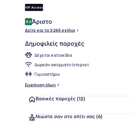
VIP Access
Εσωτερική 
Σχόλια
Άριστο
8,6
8,6 στα 10
Δείτε και τα 3.265 σχόλια
Δημοφιλείς παροχές
Δέχεται κατοικίδια
Δωρεάν ασύρματο ίντερνετ
Γυμναστήριο
Εμφάνιση όλων
Βασικές παροχές
(12)
Νιώστε σαν στο σπίτι σας
(6)