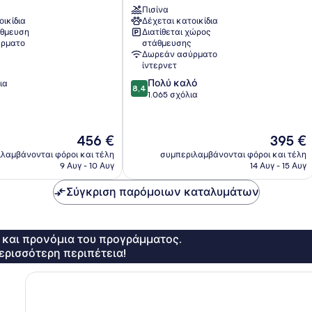
Πισίνα
Άνω
οικίδια
Δέχεται κατοικίδια
Πόλη
θμευση
Διατίθεται χώρος
ρματο
στάθμευσης
Δωρεάν ασύρματο
ίντερνετ
8.4
Πολύ καλό
ια
8,4
στα
1.065 σχόλια
10,
Πολύ
καλό,
Η
Η
456 €
395 €
1.065
τιμή
τιμή
λαμβάνονται φόροι και τέλη
συμπεριλαμβάνονται φόροι και τέλη
σχόλια
είναι
είναι
9 Αυγ - 10 Αυγ
14 Αυγ - 15 Αυγ
456 €
395 €
Σύγκριση παρόμοιων καταλυμάτων
ς και προνόμια του προγράμματος.
ερισσότερη περιπέτεια!