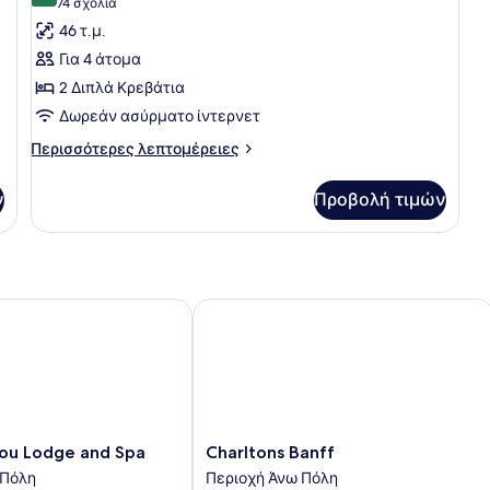
(74
74 σχόλια
φωτογραφιών
σχόλια)
46 τ.μ.
για
Για 4 άτομα
Σουίτα,
2 Διπλά Κρεβάτια
1
Δωρεάν ασύρματο ίντερνετ
Υπνοδωμάτιο
Περισσότερες
Περισσότερες λεπτομέρειες
λεπτομέρειες
για
ν
Προβολή τιμών
Σουίτα,
1
Υπνοδωμάτιο
u Lodge and Spa
Charltons Banff
Charltons
bou Lodge and Spa
Charltons Banff
Banff
 Πόλη
Περιοχή Άνω Πόλη
Περιοχή