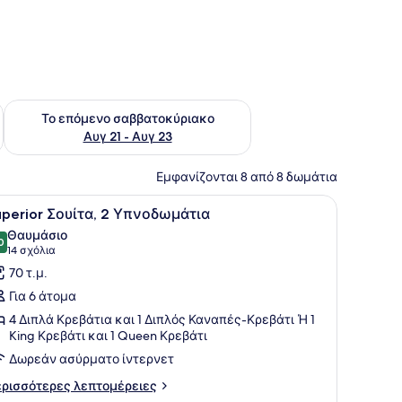
ο σαββατοκύριακο Αυγ 14 - Αυγ 16
Έλεγχος διαθεσιμότητας για το επόμενο σαββατοκύριακο Α
Το επόμενο σαββατοκύριακο
Αυγ 21 - Αυγ 23
Εμφανίζονται 8 από 8 δωμάτια
υ, ένα γραφείο με τηλέφωνο, μια γκρι πολυθρόνα και μια ξύλινη ντου
ιο με ταπετσαρία με σχέδια, ένα παράθυρο, ένα γραφείο με ένα φωτισ
ροβολή
Ένα σαλόνι με έναν καναπέ, μια πολυθρόν
12
uperior Σουίτα, 2 Υπνοδωμάτια
λων
Θαυμάσιο
ων
0
9,0 στα 10
(14
14 σχόλια
ωτογραφιών
σχόλια)
70 τ.μ.
ια
Για 6 άτομα
uperior
4 Διπλά Κρεβάτια και 1 Διπλός Καναπές-Κρεβάτι Ή 1
ουίτα,
King Κρεβάτι και 1 Queen Κρεβάτι
Δωρεάν ασύρματο ίντερνετ
πνοδωμάτια
ρισσότερες
ρισσότερες λεπτομέρειες
πτομέρειες