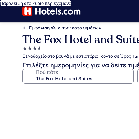
Παράλειψη στο κύριο περιεχόμενο
Εμφάνιση όλων των καταλυμάτων
The Fox Hotel and Suit
Κατάλυμα
με
Ξενοδοχείο στα βουνά με εστιατόριο, κοντά σε Όρος Tun
3.5
Επιλέξτε ημερομηνίες για να δείτε τιμ
αστέρια
Πού πάτε;
Συλλογή
φωτογραφιών
για
The
Fox
Hotel