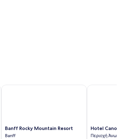
Banff Rocky Mountain Resort
Hotel Canoe and Suite
Banff
Hotel
Banff Rocky Mountain Resort
Hotel Canoe and Sui
Rocky
Canoe
Banff
Περιοχή Άνω Πόλη
Mountain
and