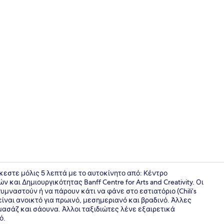
Creator vide
ίσκεστε μόλις 5 λεπτά με το αυτοκίνητο από: Κέντρο
αι Δημιουργικότητας Banff Centre for Arts and Creativity. Οι
μναστούν ή να πάρουν κάτι να φάνε στο εστιατόριο (Chili’s
Πρόσοψη κ
ι είναι ανοικτό για πρωινό, μεσημεριανό και βραδινό. Άλλες
ασάζ και σάουνα. Άλλοι ταξιδιώτες λένε εξαιρετικά
ό.