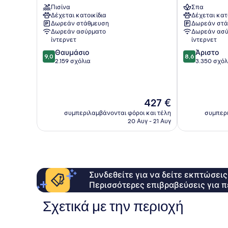
Πισίνα
Σπα
Περιοχή
and
Δέχεται κατοικίδια
Δέχεται κατ
Τούνελ
Spa
Δωρεάν στάθμευση
Δωρεάν στά
Μάουνταιν
Περιοχή
Δωρεάν ασύρματο
Δωρεάν ασύ
Άνω
ίντερνετ
ίντερνετ
Πόλη
9.0
8.6
Θαυμάσιο
Άριστο
9,0
8,6
στα
στα
2.159 σχόλια
3.350 σχόλ
10,
10,
Θαυμάσιο,
Άριστο,
2.159
3.350
σχόλια
σχόλια
Η
427 €
τιμή
συμπεριλαμβάνονται φόροι και τέλη
συμπερι
είναι
20 Αυγ - 21 Αυγ
427 €
Συνδεθείτε για να δείτε εκπτώσει
Περισσότερες επιβραβεύσεις για π
Σχετικά με την περιοχή