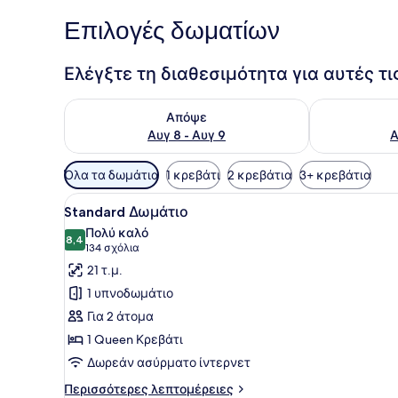
Επιλογές δωματίων
Ελέγξτε τη διαθεσιμότητα για αυτές τ
Έλεγχος διαθεσιμότητας για απόψε Αυγ 8 - Αυγ 9
Έλεγχος διαθ
Απόψε
Αυγ 8 - Αυγ 9
Α
Διαθέσιμα
Όλα τα δωμάτια
1 κρεβάτι
2 κρεβάτια
3+ κρεβάτια
φίλτρα
Προβολή
Ένα δωμάτιο ξενοδοχείου με
για
6
Standard Δωμάτιο
όλων
τα
Πολύ καλό
των
8,4
δωμάτια
8,4 στα 10
(134
134 σχόλια
φωτογραφιών
σχόλια)
21 τ.μ.
για
1 υπνοδωμάτιο
Standard
Για 2 άτομα
Δωμάτιο
1 Queen Κρεβάτι
Δωρεάν ασύρματο ίντερνετ
Περισσότερες
Περισσότερες λεπτομέρειες