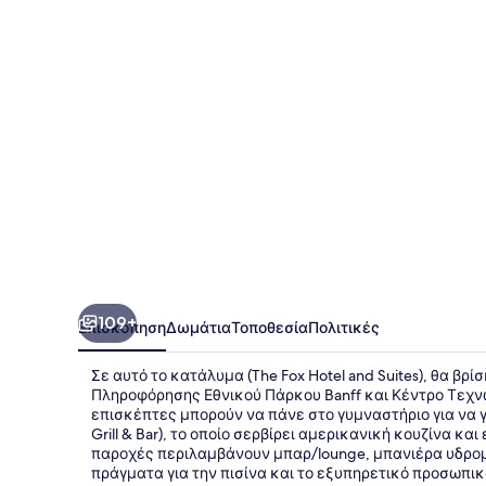
and
Suites
109+
Επισκόπηση
Δωμάτια
Τοποθεσία
Πολιτικές
Σε αυτό το κατάλυμα (The Fox Hotel and Suites), θα βρ
Πληροφόρησης Εθνικού Πάρκου Banff και Κέντρο Τεχνών κ
επισκέπτες μπορούν να πάνε στο γυμναστήριο για να γυ
Grill & Bar), το οποίο σερβίρει αμερικανική κουζίνα κα
παροχές περιλαμβάνουν μπαρ/lounge, μπανιέρα υδρομ
πράγματα για την πισίνα και το εξυπηρετικό προσωπικ