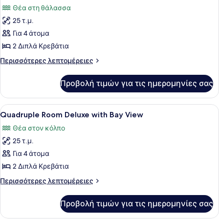
όλων
Θέα στη θάλασσα
των
25 τ.μ.
φωτογραφιών
για
Για 4 άτομα
Quadruple
2 Διπλά Κρεβάτια
Room
Περισσότερες
Περισσότερες λεπτομέρειες
Superior
λεπτομέρειες
with
για
Προβολή τιμών για τις ημερομηνίες σας
Quadruple
Sea
Room
View
Superior
Προβολή
Μοναδική διακόσμηση, μοναδική ε
10
with
Quadruple Room Deluxe with Bay View
όλων
Sea
Θέα στον κόλπο
View
των
25 τ.μ.
φωτογραφιών
για
Για 4 άτομα
Quadruple
2 Διπλά Κρεβάτια
Room
Περισσότερες
Περισσότερες λεπτομέρειες
Deluxe
λεπτομέρειες
with
για
Προβολή τιμών για τις ημερομηνίες σας
Quadruple
Bay
Room