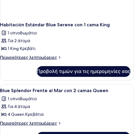
Habitación Estándar Blue Serene con 1 cama King
1 υπνοδωμάτιο
Για 2 άτομα
1 King Κρεβάτι
Περισσότερες
Περισσότερες λεπτομέρειες
λεπτομέρειες
για
Προβολή τιμών για τις ημερομηνίες σας
Habitación
Estándar
Blue
Προβολή
Ένα δωμάτιο ξενοδοχείου με δύο κρ
4
Serene
Blue Splendor Frente al Mar con 2 camas Queen
όλων
con
1 υπνοδωμάτιο
1
των
cama
Για 4 άτομα
φωτογραφιών
King
για
4 Queen Κρεβάτια
Blue
Περισσότερες
Περισσότερες λεπτομέρειες
Splendor
λεπτομέρειες
για