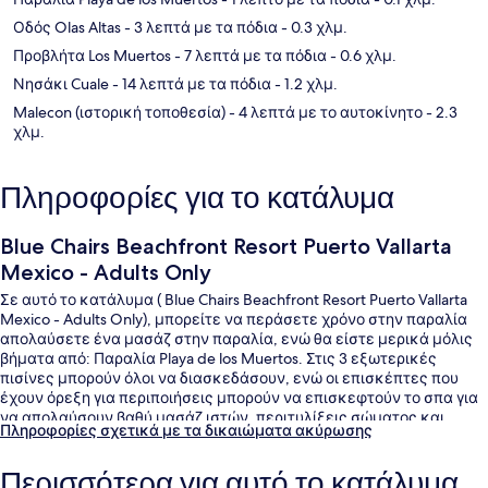
Οδός Olas Altas
- 3 λεπτά με τα πόδια
- 0.3 χλμ.
Προβλήτα Los Muertos
- 7 λεπτά με τα πόδια
- 0.6 χλμ.
Νησάκι Cuale
- 14 λεπτά με τα πόδια
- 1.2 χλμ.
Malecon (ιστορική τοποθεσία)
- 4 λεπτά με το αυτοκίνητο
- 2.3
χλμ.
Πληροφορίες για το κατάλυμα
Blue Chairs Beachfront Resort Puerto Vallarta
Mexico - Adults Only
Σε αυτό το κατάλυμα ( Blue Chairs Beachfront Resort Puerto Vallarta
Mexico - Adults Only), μπορείτε να περάσετε χρόνο στην παραλία
απολαύσετε ένα μασάζ στην παραλία, ενώ θα είστε μερικά μόλις
βήματα από: Παραλία Playa de los Muertos. Στις 3 εξωτερικές
πισίνες μπορούν όλοι να διασκεδάσουν, ενώ οι επισκέπτες που
έχουν όρεξη για περιποιήσεις μπορούν να επισκεφτούν το σπα για
να απολαύσουν βαθύ μασάζ ιστών, περιτυλίξεις σώματος και
Πληροφορίες σχετικά με τα δικαιώματα ακύρωσης
ρεφλεξολογία. Το εστιατόριο (The Beach Club), ένα από τα 2
εστιατόρια, σερβίρει πρωινό και μεσημεριανό. Προσφέρονται
Περισσότερα για αυτό το κατάλυμα
επίσης 2 μπαρ/lounge, βεράντα στο ρετιρέ και μπαρ δίπλα στην