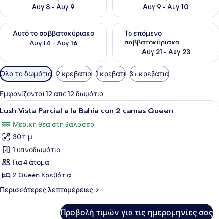
Αυγ 8 - Αυγ 9
Αυγ 9 - Αυγ 10
Έλεγχος διαθεσιμότητας για αυτό το σαββατοκύριακο Αυγ 1
Έλεγχος διαθεσιμότητας για
Αυτό το σαββατοκύριακο
Το επόμενο
σαββατοκύριακο
Αυγ 14 - Αυγ 16
Αυγ 21 - Αυγ 23
Διαθέσιμα
Όλα τα δωμάτια
2 κρεβάτια
1 κρεβάτι
3+ κρεβάτια
φίλτρα
για
Εμφανίζονται 12 από 12 δωμάτια
τα
Προβολή
Ένα δωμάτιο ξενοδοχείου με δύο κρ
7
Lush Vista Parcial a la Bahía con 2 camas Queen
δωμάτια
όλων
Μερική θέα στη θάλασσα
των
30 τ.μ.
φωτογραφιών
για
1 υπνοδωμάτιο
Lush
Για 4 άτομα
Vista
2 Queen Κρεβάτια
Parcial
Περισσότερες
Περισσότερες λεπτομέρειες
a
λεπτομέρειες
la
για
Προβολή τιμών για τις ημερομηνίες σας
Lush
Bahía