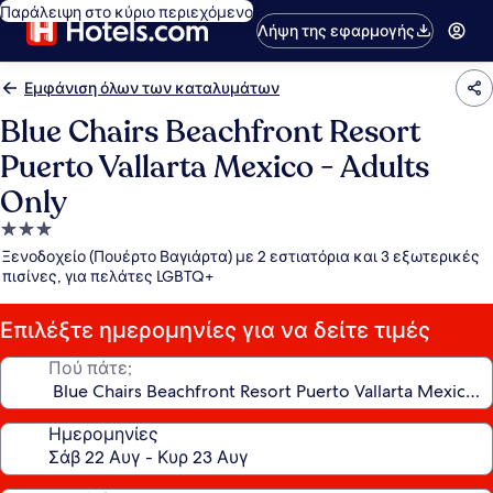
Παράλειψη στο κύριο περιεχόμενο
Λήψη της εφαρμογής
Εμφάνιση όλων των καταλυμάτων
Blue Chairs Beachfront Resort
Puerto Vallarta Mexico - Adults
Only
Κατάλυμα
με
Ξενοδοχείο (Πουέρτο Βαγιάρτα) με 2 εστιατόρια και 3 εξωτερικές
3.0
πισίνες, για πελάτες LGBTQ+
αστέρια
Επιλέξτε ημερομηνίες για να δείτε τιμές
Πού πάτε;
Ημερομηνίες