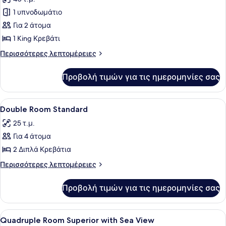
φωτογραφιών
cama
για
1 υπνοδωμάτιο
King
Lush
Για 2 άτομα
Vista
1 King Κρεβάτι
Parcial
Περισσότερες
Περισσότερες λεπτομέρειες
a
λεπτομέρειες
la
για
Προβολή τιμών για τις ημερομηνίες σας
Lush
Bahía
Vista
con
Parcial
Προβολή
Μοναδική διακόσμηση, μοναδική ε
1
6
a
Double Room Standard
όλων
cama
la
25 τ.μ.
Bahía
των
King
con
Για 4 άτομα
φωτογραφιών
1
για
2 Διπλά Κρεβάτια
cama
Double
King
Περισσότερες
Περισσότερες λεπτομέρειες
Room
λεπτομέρειες
για
Standard
Προβολή τιμών για τις ημερομηνίες σας
Double
Room
Standard
Προβολή
Μοναδική διακόσμηση, μοναδική ε
8
Quadruple Room Superior with Sea View