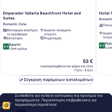
Emperador
Hotel
Emperador Vallarta Beachfront Hotel and
Hotel 
Vallarta
Tropica
Suites
Romanti
Beachfront
-
Romantic Zone
Πισίν
Hotel
Near
and
Μεταφορά από/προς
Δωρεάν ασύρματο
Olas
Δωρεά
το αεροδρόμιο
ίντερνετ
Suites
Altas
ίντερ
Εστιατόριο
Κλιματισμός
Romantic
Street
8.0
Πολ
Zone
Romanti
8.6
Άριστο
8,0
8,6
στα
3.21
Zone
στα
1.069 σχόλια
10,
10,
Πολύ
Άριστο,
Η
53 €
καλό,
1.069
τιμή
3.215
συμπεριλαμβάνονται φόροι και τέλη
σχόλια
είναι
σχόλια
7 Σεπ - 8 Σεπ
53 €
Σύγκριση παρόμοιων καταλυμάτων
Συνδεθείτε για να δείτε εκπτώσεις και προνόμια του
προγράμματος. Περισσότερες επιβραβεύσεις για
περισσότερη περιπέτεια!