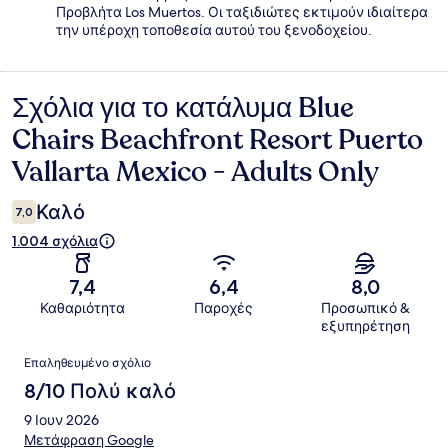
Προβλήτα Los Muertos. Οι ταξιδιώτες εκτιμούν ιδιαίτερα
την υπέροχη τοποθεσία αυτού του ξενοδοχείου.
Σχόλια για το κατάλυμα Blue
Σχόλια
Chairs Beachfront Resort Puerto
Vallarta Mexico - Adults Only
Καλό
7,0
1.004 σχόλια
7,4
6,4
8,0
Καθαριότητα
Παροχές
Προσωπικό &
εξυπηρέτηση
Σχόλια
Επαληθευμένο σχόλιο
8/10 Πολύ καλό
9 Ιουν 2026
Μετάφραση Google