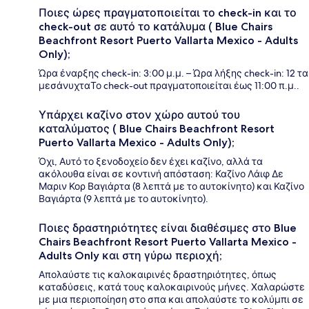
Ποιες ώρες πραγματοποιείται το check-in και το
check-out σε αυτό το κατάλυμα ( Blue Chairs
Beachfront Resort Puerto Vallarta Mexico - Adults
Only);
Ώρα έναρξης check-in: 3:00 μ.μ. – Ώρα λήξης check-in: 12 τα
μεσάνυχταΤο check-out πραγματοποιείται έως 11:00 π.μ..
Υπάρχει καζίνο στον χώρο αυτού του
καταλύματος ( Blue Chairs Beachfront Resort
Puerto Vallarta Mexico - Adults Only);
Όχι, Αυτό το ξενοδοχείο δεν έχει καζίνο, αλλά τα
ακόλουθα είναι σε κοντινή απόσταση: Καζίνο Λάιφ Δε
Μαριν Κορ Βαγιάρτα (8 λεπτά με το αυτοκίνητο) και Καζίνο
Βαγιάρτα (9 λεπτά με το αυτοκίνητο).
Ποιες δραστηριότητες είναι διαθέσιμες στο Blue
Chairs Beachfront Resort Puerto Vallarta Mexico -
Adults Only και στη γύρω περιοχή;
Απολαύστε τις καλοκαιρινές δραστηριότητες, όπως
καταδύσεις, κατά τους καλοκαιρινούς μήνες. Χαλαρώστε
με μια περιοποίηση στο σπα και απολαύστε το κολύμπι σε