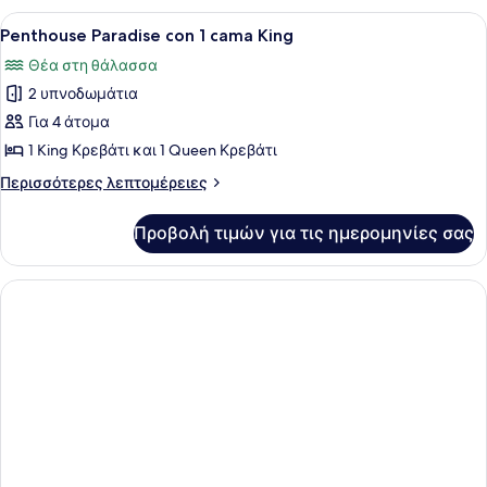
View
Deluxe
Προβολή
Ένα δωμάτιο ξενοδοχείου με ένα κρ
4
with
Penthouse Paradise con 1 cama King
όλων
Bay
Θέα στη θάλασσα
View
των
2 υπνοδωμάτια
φωτογραφιών
για
Για 4 άτομα
Penthouse
1 King Κρεβάτι και 1 Queen Κρεβάτι
Paradise
Περισσότερες
Περισσότερες λεπτομέρειες
con
λεπτομέρειες
1
για
Προβολή τιμών για τις ημερομηνίες σας
Penthouse
cama
Paradise
King
con
1
cama
King