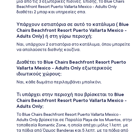
μία από τις 3 εξωτερικές πισίνες. Επίσης, το Blue Chairs
Beachfront Resort Puerto Vallarta Mexico - Adults Only
διαθέτει 2 μπαρ και υπηρεσίες σπα.
Υπάρχουν εστιατόρια σε αυτό το κατάλυμα ( Blue
Chairs Beachfront Resort Puerto Vallarta Mexico -
Adults Only) ή στη γύρω περιοχή;
Ναι, υπάρχουν 2 εστιατόρια στο κατάλυμα, όπου μπορείτε
να απολαύσετε διεθνής κουζίνα.
Διαθέτει το Blue Chairs Beachfront Resort Puerto
Vallarta Mexico - Adults Only εξωτερικούς
ιδιωτικούς χώρους;
Ναι, κάθε δωμάτιο περιλαμβάνει μπαλκόνι.
Τι υπάρχει στην περιοχή που βρίσκεται το Blue
Chairs Beachfront Resort Puerto Vallarta Mexico -
Adults Only;
Το Blue Chairs Beachfront Resort Puerto Vallarta Mexico -
Adults Only βρίσκεται σε Παραλία Playa de los Muertos, στην
τοποθεσία Romantic Zone, η οποία απέχει μόλις 1 λεπτ. με
τα πόδια από Όρμος Banderas και 5 λεπτ. με τα πόδια από