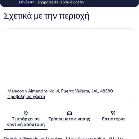
Σύνδεση
Εγγραφείτε, είναι δωρεάν
Σχετικά με την περιοχή
Malecon y Almendro No. 4, Puerto Vallarta, JAL, 48380
Προβολή σε χάρτη
Χάρτης
Τι υπάρχει σε
Τρόποι μετακίνησης
Εστιατόρια
κοντινή απόσταση
Παραλία Playa de los Muertos
- 1 λεπτό με τα πόδια
- 0.1 χλμ.