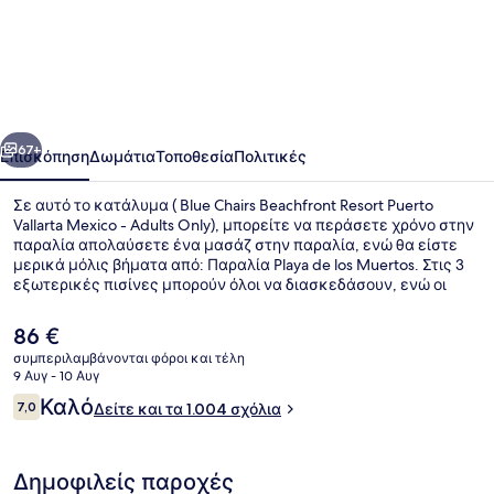
Chairs
Beachfront
Resort
Puerto
οηγούμενο
Επόμενο
Vallarta
67+
Επισκόπηση
Δωμάτια
Τοποθεσία
Πολιτικές
Mexico
Σε αυτό το κατάλυμα ( Blue Chairs Beachfront Resort Puerto
-
Vallarta Mexico - Adults Only), μπορείτε να περάσετε χρόνο στην
παραλία απολαύσετε ένα μασάζ στην παραλία, ενώ θα είστε
Adults
μερικά μόλις βήματα από: Παραλία Playa de los Muertos. Στις 3
Only
εξωτερικές πισίνες μπορούν όλοι να διασκεδάσουν, ενώ οι
επισκέπτες που έχουν όρεξη για περιποιήσεις μπορούν να
επισκεφτούν το σπα για να απολαύσουν βαθύ μασάζ ιστών,
Η
86 €
περιτυλίξεις σώματος και ρεφλεξολογία. Το εστιατόριο (The
τρέχουσα
συμπεριλαμβάνονται φόροι και τέλη
Beach Club), ένα από τα 2 εστιατόρια, σερβίρει πρωινό και
τιμή
9 Αυγ - 10 Αυγ
μεσημεριανό. Προσφέρονται επίσης 2 μπαρ/lounge, βεράντα
Στην παραλία, μασάζ στην παραλία
είναι
Σχόλια
στο ρετιρέ και μπαρ δίπλα στην πισίνα. Άλλοι ταξιδιώτες
Καλό
7,0
Δείτε και τα 1.004 σχόλια
86 €
7,0 στα 10
λατρεύουν το εξυπηρετικό προσωπικό και την παραλιακή του
θέση.
Δημοφιλείς παροχές