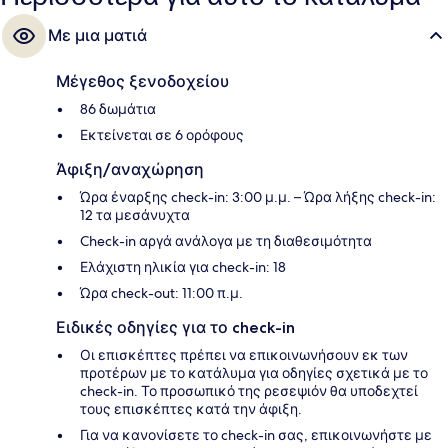
πισίνα. Άλλοι ταξιδιώτες λατρεύουν το εξυπηρετικό προσωπικό και
την παραλιακή του θέση.
Με μια ματιά
Μέγεθος ξενοδοχείου
86 δωμάτια
Εκτείνεται σε 6 ορόφους
Άφιξη/αναχώρηση
Ώρα έναρξης check-in: 3:00 μ.μ. – Ώρα λήξης check-in:
12 τα μεσάνυχτα
Check-in αργά ανάλογα με τη διαθεσιμότητα
Ελάχιστη ηλικία για check-in: 18
Ώρα check-out: 11:00 π.μ.
Ειδικές οδηγίες για το check-in
Οι επισκέπτες πρέπει να επικοινωνήσουν εκ των
προτέρων με το κατάλυμα για οδηγίες σχετικά με το
check-in. Το προσωπικό της ρεσεψιόν θα υποδεχτεί
τους επισκέπτες κατά την άφιξη.
Για να κανονίσετε το check-in σας, επικοινωνήστε με