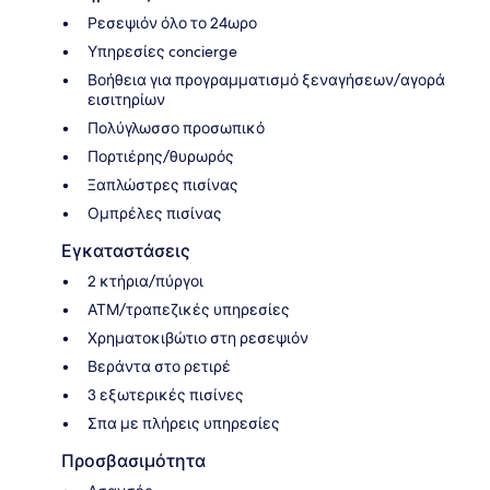
Ρεσεψιόν όλο το 24ωρο
Υπηρεσίες concierge
Βοήθεια για προγραμματισμό ξεναγήσεων/αγορά
εισιτηρίων
Πολύγλωσσο προσωπικό
Πορτιέρης/θυρωρός
Ξαπλώστρες πισίνας
Ομπρέλες πισίνας
Εγκαταστάσεις
2 κτήρια/πύργοι
ΑΤΜ/τραπεζικές υπηρεσίες
Χρηματοκιβώτιο στη ρεσεψιόν
Βεράντα στο ρετιρέ
3 εξωτερικές πισίνες
Σπα με πλήρεις υπηρεσίες
Προσβασιμότητα