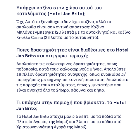
Υπάρχει καζίνο στον χώρο αυτού του
καταλύματος (Hotel Jan Brito);
Όχι, Αυτό το ξενοδοχείο δεν έχει καζίνο, αλλά τα
ακόλουθα είναι σε κοντινή απόσταση: Καζίνο
Μπλάνκενμπεργκε (20 λεπτά με το αυτοκίνητο) και Καζίνο
Knokke Casino (23 λεπτά με το αυτοκίνητο).
Ποιες δραστηριότητες είναι διαθέσιμες στο Hotel
Jan Brito και στη γύρω περιοχή;
Απολαύστε τις καλοκαιρινές δραστηριότητες, όπως
πεζοπορία, κατά τους καλοκαιρινούς μήνες. Απολαύστε
επιπλέον δραστηριότητες αναψυχής, όπως ενοικιάσεις/
περιηγήσεις με segway, σε κοντινή απόσταση. Απολαύστε
τις παροχές του καταλύματος, όπως γυμναστήριο που
είναι ανοιχτό όλο το 24ωρο, σάουνα και κήπο.
Τι υπάρχει στην περιοχή που βρίσκεται το Hotel
Jan Brito;
Το Hotel Jan Brito απέχει μόλις 6 λεπτ. με τα πόδια από
Πλατεία Αγοράς της Μπριζ και 7 λεπτ. με τα πόδια από
Χριστουγεννιάτικη Αγορά της Μπριζ.