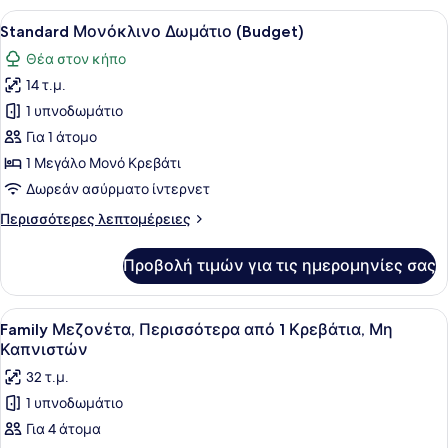
(Triple)
Προβολή
Ένα υπνοδωμάτιο με ένα κρεβάτι, έ
9
Standard Μονόκλινο Δωμάτιο (Budget)
όλων
Θέα στον κήπο
των
14 τ.μ.
φωτογραφιών
για
1 υπνοδωμάτιο
Standard
Για 1 άτομο
Μονόκλινο
1 Μεγάλο Μονό Κρεβάτι
Δωμάτιο
Δωρεάν ασύρματο ίντερνετ
(Budget)
Περισσότερες
Περισσότερες λεπτομέρειες
λεπτομέρειες
για
Προβολή τιμών για τις ημερομηνίες σας
Standard
Μονόκλινο
Δωμάτιο
Προβολή
Ένα υπνοδωμάτιο με κεκλιμένη οροφ
13
(Budget)
Family Μεζονέτα, Περισσότερα από 1 Κρεβάτια, Μη
όλων
Καπνιστών
των
32 τ.μ.
φωτογραφιών
1 υπνοδωμάτιο
για
Για 4 άτομα
Family