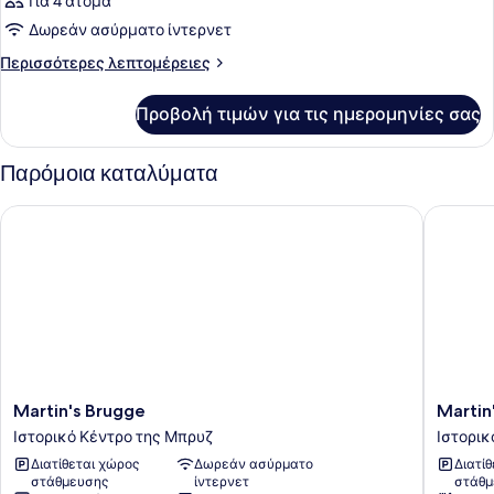
Για 4 άτομα
Δωρεάν ασύρματο ίντερνετ
Περισσότερες
Περισσότερες λεπτομέρειες
λεπτομέρειες
για
Προβολή τιμών για τις ημερομηνίες σας
Δωμάτιο
Παρόμοια καταλύματα
Martin's Brugge
Martin's 
Martin's
Martin's
Martin's Brugge
Martin'
Brugge
Relais
Ιστορικό Κέντρο της Μπρυζ
Ιστορικ
Ιστορικό
Ιστορικ
Διατίθεται χώρος
Δωρεάν ασύρματο
Διατί
Κέντρο
Κέντρο
στάθμευσης
ίντερνετ
στάθμ
της
της