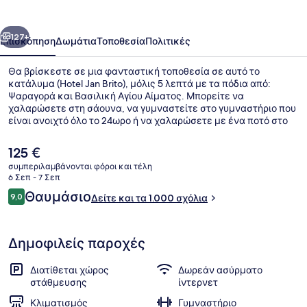
οηγούμενο
Επόμενο
127+
Επισκόπηση
Δωμάτια
Τοποθεσία
Πολιτικές
Θα βρίσκεστε σε μια φανταστική τοποθεσία σε αυτό το
κατάλυμα (Hotel Jan Brito), μόλις 5 λεπτά με τα πόδια από:
Ψαραγορά και Βασιλική Αγίου Αίματος. Μπορείτε να
χαλαρώσετε στη σάουνα, να γυμναστείτε στο γυμναστήριο που
είναι ανοιχτό όλο το 24ωρο ή να χαλαρώσετε με ένα ποτό στο
μπαρ/lounge. Σε αυτό το ξενοδοχείο (στυλ Μπαρόκ) θα βρείτε
ακόμη χαμάμ, βεράντα και κήπο. Άλλοι ταξιδιώτες λατρεύουν
Η
125 €
το εξυπηρετικό προσωπικό.
τρέχουσα
συμπεριλαμβάνονται φόροι και τέλη
τιμή
6 Σεπ - 7 Σεπ
Συντριβάνι
είναι
Σχόλια
Θαυμάσιο
9,0
Δείτε και τα 1.000 σχόλια
125 €
9,0 στα 10
Δημοφιλείς παροχές
Διατίθεται χώρος
Δωρεάν ασύρματο
στάθμευσης
ίντερνετ
Κλιματισμός
Γυμναστήριο