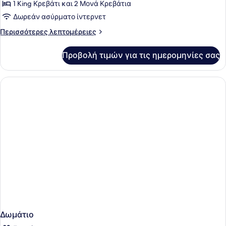
Μεζονέτα,
1 King Κρεβάτι και 2 Μονά Κρεβάτια
Περισσότερα
Δωρεάν ασύρματο ίντερνετ
από
Περισσότερες
Περισσότερες λεπτομέρειες
1
λεπτομέρειες
Κρεβάτια,
για
Προβολή τιμών για τις ημερομηνίες σας
Family
Μη
Μεζονέτα,
Καπνιστών
Περισσότερα
από
1
Κρεβάτια,
Μη
Καπνιστών
Δωμάτιο