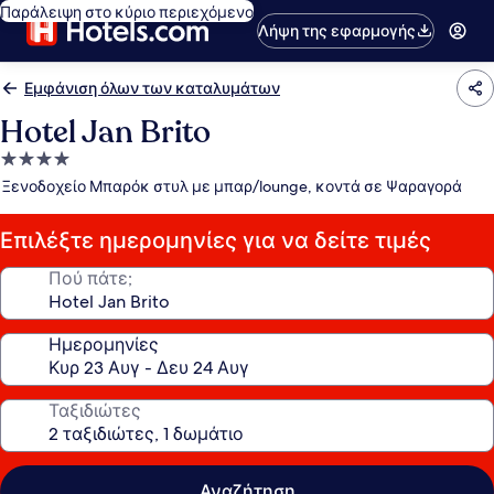
Παράλειψη στο κύριο περιεχόμενο
Λήψη της εφαρμογής
Εμφάνιση όλων των καταλυμάτων
Hotel Jan Brito
Κατάλυμα
με
Ξενοδοχείο Μπαρόκ στυλ με μπαρ/lounge, κοντά σε Ψαραγορά
4.0
αστέρια
Επιλέξτε ημερομηνίες για να δείτε τιμές
Πού πάτε;
Ημερομηνίες
Ταξιδιώτες
Αναζήτηση