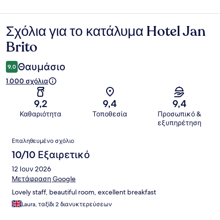
Σχόλια για το κατάλυμα Hotel Jan
Σχόλια
Brito
Θαυμάσιο
9,0
1.000 σχόλια
9,2
9,4
9,4
Καθαριότητα
Τοποθεσία
Προσωπικό &
εξυπηρέτηση
Σχόλια
Επαληθευμένο σχόλιο
10/10 Εξαιρετικό
12 Ιουν 2026
Μετάφραση Google
Lovely staff, beautiful room, excellent breakfast
Laura, ταξίδι 2 διανυκτερεύσεων