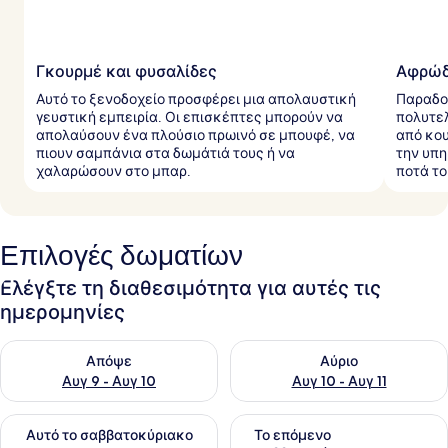
Γκουρμέ και φυσαλίδες
Αφρώδ
Αυτό το ξενοδοχείο προσφέρει μια απολαυστική
Παραδοθ
γευστική εμπειρία. Οι επισκέπτες μπορούν να
πολυτε
απολαύσουν ένα πλούσιο πρωινό σε μπουφέ, να
από κου
πιουν σαμπάνια στα δωμάτιά τους ή να
την υπη
χαλαρώσουν στο μπαρ.
ποτά το
Επιλογές δωματίων
Ελέγξτε τη διαθεσιμότητα για αυτές τις
ημερομηνίες
Έλεγχος διαθεσιμότητας για απόψε Αυγ 9 - Αυγ 10
Έλεγχος διαθεσιμότητας για α
Απόψε
Αύριο
Αυγ 9 - Αυγ 10
Αυγ 10 - Αυγ 11
Έλεγχος διαθεσιμότητας για αυτό το σαββατοκύριακο Αυγ 1
Έλεγχος διαθεσιμότητας για
Αυτό το σαββατοκύριακο
Το επόμενο