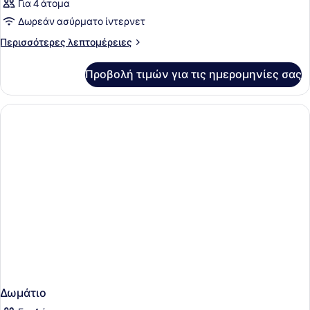
Για 4 άτομα
Δωρεάν ασύρματο ίντερνετ
Περισσότερες
Περισσότερες λεπτομέρειες
λεπτομέρειες
για
Προβολή τιμών για τις ημερομηνίες σας
Δωμάτιο
Δωμάτιο