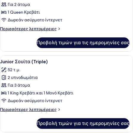
Μεζονέτα,
Για 2 άτομα
1
1 Queen Κρεβάτι
Υπνοδωμάτιο,
Δωρεάν ασύρματο ίντερνετ
Επιτρέπονται
Περισσότερες
Περισσότερες λεπτομέρειες
κατοικίδια,
λεπτομέρειες
Στον
για
Προβολή τιμών για τις ημερομηνίες σας
Deluxe
κήπο
Μεζονέτα,
1
Προβολή
Ένα πολυτελές υπνοδωμάτιο με ένα 
6
Υπνοδωμάτιο,
Junior Σουίτα (Triple)
όλων
Επιτρέπονται
52 τ.μ.
κατοικίδια,
των
Στον
2 υπνοδωμάτια
φωτογραφιών
κήπο
για
Για 3 άτομα
Junior
1 King Κρεβάτι και 1 Μονό Κρεβάτι
Σουίτα
Δωρεάν ασύρματο ίντερνετ
(Triple)
Περισσότερες
Περισσότερες λεπτομέρειες
λεπτομέρειες
για
Προβολή τιμών για τις ημερομηνίες σας
Junior
Σουίτα