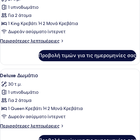
των
1 υπνοδωμάτιο
φωτογραφιών
για
Για 2 άτομα
Standard
1 King Κρεβάτι Ή 2 Μονά Κρεβάτια
Δωμάτιο
Δωρεάν ασύρματο ίντερνετ
Περισσότερες
Περισσότερες λεπτομέρειες
λεπτομέρειες
για
Προβολή τιμών για τις ημερομηνίες σας
Standard
Δωμάτιο
Προβολή
Ένα δωμάτιο ξενοδοχείου με ένα με
20
Deluxe Δωμάτιο
όλων
30 τ.μ.
των
1 υπνοδωμάτιο
φωτογραφιών
για
Για 2 άτομα
Deluxe
1 Queen Κρεβάτι Ή 2 Μονά Κρεβάτια
Δωμάτιο
Δωρεάν ασύρματο ίντερνετ
Περισσότερες
Περισσότερες λεπτομέρειες
λεπτομέρειες
για