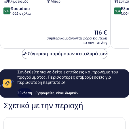
Κλιματισμός
Μπαρ
Εστια
Μπρυζ
Μπρυζ
9.0
9.4
Θαυμάσιο
Εξα
9,0
9,4
στα
στα
1.662 σχόλια
1.00
10,
10,
Θαυμάσιο,
Εξαιρετ
1.662
1.004
Η
116 €
σχόλια
σχόλια
τιμή
συμπεριλαμβάνονται φόροι και τέλη
είναι
30 Αυγ - 31 Αυγ
116 €
Σύγκριση παρόμοιων καταλυμάτων
Συνδεθείτε για να δείτε εκπτώσεις και προνόμια του
προγράμματος. Περισσότερες επιβραβεύσεις για
περισσότερη περιπέτεια!
Σύνδεση
Εγγραφείτε, είναι δωρεάν
Σχετικά με την περιοχή