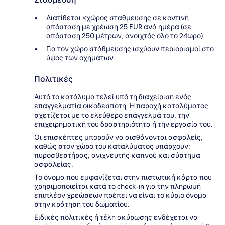
Διατίθεται <χώρος στάθμευσης σε κοντινή
απόσταση με χρέωση 25 EUR ανά ημέρα (σε
απόσταση 250 μέτρων, ανοιχτός όλο το 24ωρο)
Για τον χώρο στάθμευσης ισχύουν περιορισμοί στο
ύψος των οχημάτων
Πολιτικές
Αυτό το κατάλυμα τελεί υπό τη διαχείριση ενός
επαγγελματία οικοδεσπότη. Η παροχή καταλύματος
σχετίζεται με το ελεύθερο επάγγελμά του, την
επιχειρηματική του δραστηριότητα ή την εργασία του.
Οι επισκέπτες μπορούν να αισθάνονται ασφαλείς,
καθώς στον χώρο του καταλύματος υπάρχουν:
πυροσβεστήρας, ανιχνευτής καπνού και σύστημα
ασφαλείας.
Το όνομα που εμφανίζεται στην πιστωτική κάρτα που
χρησιμοποιείται κατά το check-in για την πληρωμή
επιπλέον χρεώσεων πρέπει να είναι το κύριο όνομα
στην κράτηση του δωματίου.
Ειδικές πολιτικές ή τέλη ακύρωσης ενδέχεται να