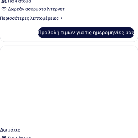
Για 4 άτομα
Δωρεάν ασύρματο ίντερνετ
Περισσότερες
Περισσότερες λεπτομέρειες
λεπτομέρειες
για
Προβολή τιμών για τις ημερομηνίες σας
Δωμάτιο
Δωμάτιο