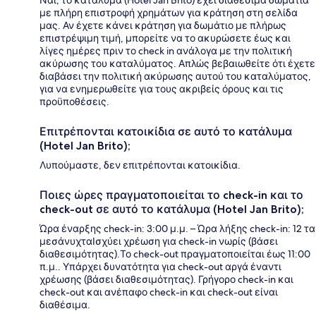
με πλήρη επιστροφή χρημάτων για κράτηση στη σελίδα
μας. Αν έχετε κάνει κράτηση για δωμάτιο με πλήρως
επιστρέψιμη τιμή, μπορείτε να το ακυρώσετε έως και
λίγες ημέρες πριν το check in ανάλογα με την πολιτική
ακύρωσης του καταλύματος. Απλώς βεβαιωθείτε ότι έχετε
διαβάσει την πολιτική ακύρωσης αυτού του καταλύματος,
για να ενημερωθείτε για τους ακριβείς όρους και τις
προϋποθέσεις.
Επιτρέπονται κατοικίδια σε αυτό το κατάλυμα
(Hotel Jan Brito);
Λυπούμαστε, δεν επιτρέπονται κατοικίδια.
Ποιες ώρες πραγματοποιείται το check-in και το
check-out σε αυτό το κατάλυμα (Hotel Jan Brito);
Ώρα έναρξης check-in: 3:00 μ.μ. – Ώρα λήξης check-in: 12 τα
μεσάνυχταΙσχύει χρέωση για check-in νωρίς (βάσει
διαθεσιμότητας).Το check-out πραγματοποιείται έως 11:00
π.μ.. Υπάρχει δυνατότητα για check-out αργά έναντι
χρέωσης (βάσει διαθεσιμότητας). Γρήγορο check-in και
check-out και ανέπαφο check-in και check-out είναι
διαθέσιμα.