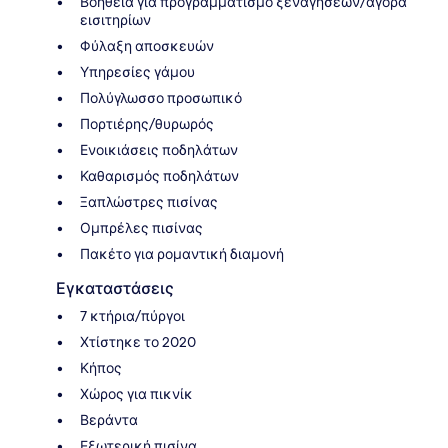
Βοήθεια για προγραμματισμό ξεναγήσεων/αγορά
εισιτηρίων
Φύλαξη αποσκευών
Υπηρεσίες γάμου
Πολύγλωσσο προσωπικό
Πορτιέρης/θυρωρός
Ενοικιάσεις ποδηλάτων
Καθαρισμός ποδηλάτων
Ξαπλώστρες πισίνας
Ομπρέλες πισίνας
Πακέτο για ρομαντική διαμονή
Εγκαταστάσεις
7 κτήρια/πύργοι
Χτίστηκε το 2020
Κήπος
Χώρος για πικνίκ
Βεράντα
Εξωτερική πισίνα