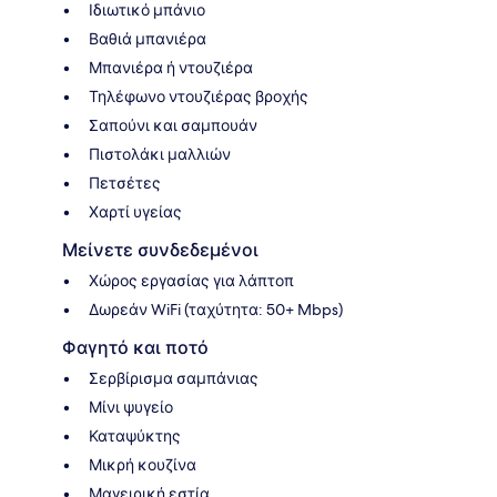
Ιδιωτικό μπάνιο
Βαθιά μπανιέρα
Μπανιέρα ή ντουζιέρα
Τηλέφωνο ντουζιέρας βροχής
Σαπούνι και σαμπουάν
Πιστολάκι μαλλιών
Πετσέτες
Χαρτί υγείας
Μείνετε συνδεδεμένοι
Χώρος εργασίας για λάπτοπ
Δωρεάν WiFi (ταχύτητα: 50+ Mbps)
Φαγητό και ποτό
Σερβίρισμα σαμπάνιας
Μίνι ψυγείο
Καταψύκτης
Μικρή κουζίνα
Μαγειρική εστία