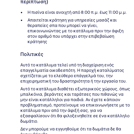
περίπτωση)
Η πισίνα είναι ανοιχτή από 8:00 π.μ. έως 11:00 μ.μ.
Απαιτείται κράτηση για υπηρεσίες μασάζ και
θεραπείες σπα που μπορεί να γίνει,
επικοινωνώντας με το κατάλυμα πριν την άφιξη
στον αριθμό που υπάρχει στην επιβεβαίωση
κράτησης
Πολιτικές
Αυτό το κατάλυμα τελεί υπό τη διαχείριση ενός
επαγγελματία οικοδεσπότη. Η παροχή καταλύματος
σχετίζεται με το ελεύθερο επάγγελμά του, την
επιχειρηματική του δραστηριότητα ή την εργασία του.
Αυτό το κατάλυμα διαθέτει εξωτερικούς χώρους, όπως
μπαλκόνια, βεράντες και ταράτσες που πιθανώς να
μην είναι κατάλληλοι για παιδιά. Αν έχετε κάποιον
προβληματισμό, προτείνουμε να επικοινωνήσετε με το
κατάλυμα πριν από την άφιξή σας, για να
εξασφαλίσουν ότι θα φιλοξενηθείτε σε ένα κατάλληλο
δωμάτιο.
Δεν μπορούμε να εγγυηθούμε ότι τα δωμάτια δε θα