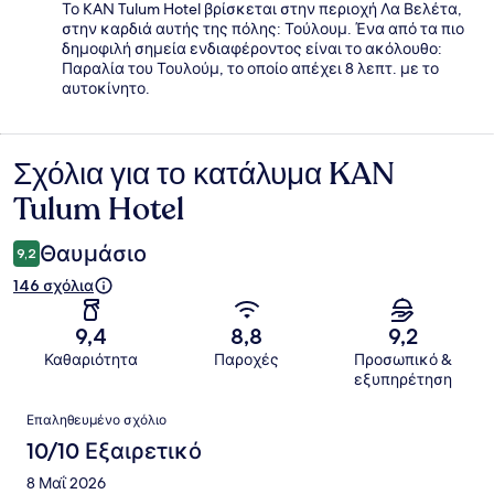
Το KAN Tulum Hotel βρίσκεται στην περιοχή Λα Βελέτα,
στην καρδιά αυτής της πόλης: Τούλουμ. Ένα από τα πιο
δημοφιλή σημεία ενδιαφέροντος είναι το ακόλουθο:
Παραλία του Τουλούμ, το οποίο απέχει 8 λεπτ. με το
αυτοκίνητο.
Σχόλια για το κατάλυμα KAN
Σχόλια
Tulum Hotel
Θαυμάσιο
9,2
146 σχόλια
9,4
8,8
9,2
Καθαριότητα
Παροχές
Προσωπικό &
εξυπηρέτηση
Σχόλια
Επαληθευμένο σχόλιο
10/10 Εξαιρετικό
8 Μαΐ 2026