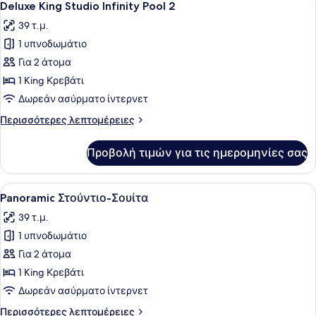
14
Deluxe King Studio Infinity Pool 2
όλων
39 τ.μ.
των
1 υπνοδωμάτιο
φωτογραφιών
για
Για 2 άτομα
Deluxe
1 King Κρεβάτι
King
Δωρεάν ασύρματο ίντερνετ
Studio
Περισσότερες
Περισσότερες λεπτομέρειες
Infinity
λεπτομέρειες
Pool
για
Προβολή τιμών για τις ημερομηνίες σας
Deluxe
2
King
Studio
Προβολή
Ένα ξύλινο μπαλκόνι με μια καρέκλ
13
Infinity
Panoramic Στούντιο-Σουίτα
όλων
Pool
39 τ.μ.
2
των
1 υπνοδωμάτιο
φωτογραφιών
για
Για 2 άτομα
Panoramic
1 King Κρεβάτι
Στούντιο-
Δωρεάν ασύρματο ίντερνετ
Σουίτα
Περισσότερες
Περισσότερες λεπτομέρειες