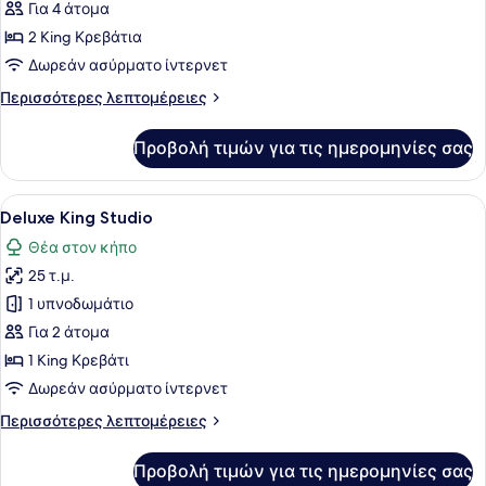
για
Για 4 άτομα
Panoramic
2 King Κρεβάτια
Σουίτα
Δωρεάν ασύρματο ίντερνετ
Περισσότερες
Περισσότερες λεπτομέρειες
λεπτομέρειες
για
Προβολή τιμών για τις ημερομηνίες σας
Panoramic
Σουίτα
Προβολή
Ένα υπνοδωμάτιο με ένα κρεβάτι, 
14
Deluxe King Studio
όλων
Θέα στον κήπο
των
25 τ.μ.
φωτογραφιών
για
1 υπνοδωμάτιο
Deluxe
Για 2 άτομα
King
1 King Κρεβάτι
Studio
Δωρεάν ασύρματο ίντερνετ
Περισσότερες
Περισσότερες λεπτομέρειες
λεπτομέρειες
για
Προβολή τιμών για τις ημερομηνίες σας
Deluxe