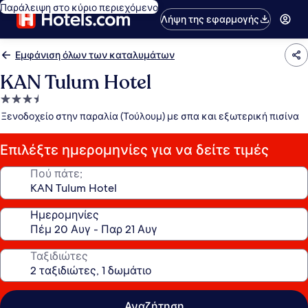
Παράλειψη στο κύριο περιεχόμενο
Λήψη της εφαρμογής
Εμφάνιση όλων των καταλυμάτων
KAN Tulum Hotel
Κατάλυμα
με
Ξενοδοχείο στην παραλία (Τούλουμ) με σπα και εξωτερική πισίνα
3.5
αστέρια
Επιλέξτε ημερομηνίες για να δείτε τιμές
Πού πάτε;
Ημερομηνίες
Ταξιδιώτες
Αναζήτηση