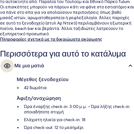
το αυτοκίνητο από: Παραλία του Τουλούμ και Εθνικό Πάρκο Tulum.
Οι επισκέπτες μπορούν να πάρουν κάτι να φάνε στο εστιατόριο και
να πάνε στο σπα για να απολαύσουν περιποιήσεις όπως βαθύ
μασάζ ιστών, αρωματοθεραπεία ή ρεφλεξολογία. Άλλες παροχές
σε αυτό το ξενοδοχείο (στυλ Αρ Ντεκό) περιλαμβάνουν εξωτερική
πισίνα, beach bar και βεράντα. Άλλοι ταξιδιώτες λατρεύουν το
εξυπηρετικό προσωπικό.
Πληροφορίες σχετικά με τα δικαιώματα ακύρωσης
Περισσότερα για αυτό το κατάλυμα
Με μια ματιά
Μέγεθος ξενοδοχείου
42 δωμάτια
Άφιξη/αναχώρηση
Ώρα έναρξης check-in: 3:00 μ.μ. – Ώρα λήξης check-in:
οποιαδήποτε στιγμή
Ελάχιστη ηλικία για check-in: 18
Ώρα check-out: 12 το μεσημέρι