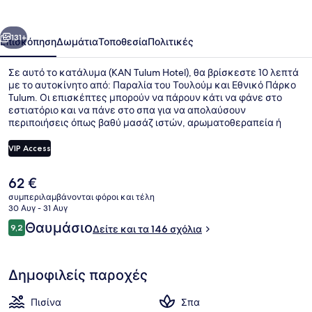
οηγούμενο
Επόμενο
131+
Επισκόπηση
Δωμάτια
Τοποθεσία
Πολιτικές
Σε αυτό το κατάλυμα (KAN Tulum Hotel), θα βρίσκεστε 10 λεπτά
με το αυτοκίνητο από: Παραλία του Τουλούμ και Εθνικό Πάρκο
Tulum. Οι επισκέπτες μπορούν να πάρουν κάτι να φάνε στο
εστιατόριο και να πάνε στο σπα για να απολαύσουν
περιποιήσεις όπως βαθύ μασάζ ιστών, αρωματοθεραπεία ή
ρεφλεξολογία. Άλλες παροχές σε αυτό το ξενοδοχείο (στυλ Αρ
Ντεκό) περιλαμβάνουν εξωτερική πισίνα, beach bar και
VIP Access
βεράντα. Άλλοι ταξιδιώτες λατρεύουν το εξυπηρετικό
προσωπικό.
Η
62 €
Εξωτερική πισίνα, ομπρέλες πισίνα
τρέχουσα
συμπεριλαμβάνονται φόροι και τέλη
τιμή
30 Αυγ - 31 Αυγ
είναι
Σχόλια
Θαυμάσιο
9,2
Δείτε και τα 146 σχόλια
62 €
9,2 στα 10
Δημοφιλείς παροχές
Πισίνα
Σπα