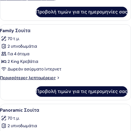
λεπτομέρειες
για
Προβολή τιμών για τις ημερομηνίες σας
Panoramic
Στούντιο-
Σουίτα
Προβολή
Ένα σύγχρονο υπνοδωμάτιο με ένα μ
17
Family Σουίτα
όλων
70 τ.μ.
των
2 υπνοδωμάτια
φωτογραφιών
για
Για 4 άτομα
Family
2 King Κρεβάτια
Σουίτα
Δωρεάν ασύρματο ίντερνετ
Περισσότερες
Περισσότερες λεπτομέρειες
λεπτομέρειες
για
Προβολή τιμών για τις ημερομηνίες σας
Family
Σουίτα
Προβολή
Μια πισίνα με θέα σε μια περιοχή 
20
Panoramic Σουίτα
όλων
70 τ.μ.
των
2 υπνοδωμάτια
φωτογραφιών