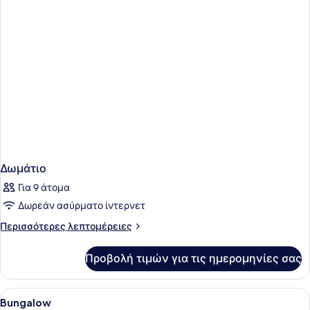
Δωμάτιο
Για 9 άτομα
Δωρεάν ασύρματο ίντερνετ
Περισσότερες
Περισσότερες λεπτομέρειες
λεπτομέρειες
για
Προβολή τιμών για τις ημερομηνίες σας
Δωμάτιο
Προβολή
Κλινοσκεπάσματα υψηλής ποιότητα
15
Bungalow