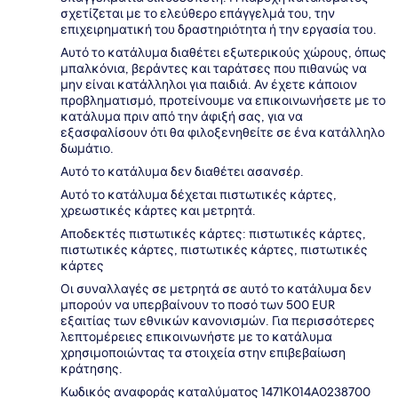
σχετίζεται με το ελεύθερο επάγγελμά του, την
επιχειρηματική του δραστηριότητα ή την εργασία του.
Αυτό το κατάλυμα διαθέτει εξωτερικούς χώρους, όπως
μπαλκόνια, βεράντες και ταράτσες που πιθανώς να
μην είναι κατάλληλοι για παιδιά. Αν έχετε κάποιον
προβληματισμό, προτείνουμε να επικοινωνήσετε με το
κατάλυμα πριν από την άφιξή σας, για να
εξασφαλίσουν ότι θα φιλοξενηθείτε σε ένα κατάλληλο
δωμάτιο.
Αυτό το κατάλυμα δεν διαθέτει ασανσέρ.
Αυτό το κατάλυμα δέχεται πιστωτικές κάρτες,
χρεωστικές κάρτες και μετρητά.
Αποδεκτές πιστωτικές κάρτες: πιστωτικές κάρτες,
πιστωτικές κάρτες, πιστωτικές κάρτες, πιστωτικές
κάρτες
Οι συναλλαγές σε μετρητά σε αυτό το κατάλυμα δεν
μπορούν να υπερβαίνουν το ποσό των 500 EUR
εξαιτίας των εθνικών κανονισμών. Για περισσότερες
λεπτομέρειες επικοινωνήστε με το κατάλυμα
χρησιμοποιώντας τα στοιχεία στην επιβεβαίωση
κράτησης.
Κωδικός αναφοράς καταλύματος 1471Κ014A0238700