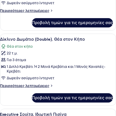
Δωμάτιο,
Δωρεάν ασύρματο ίντερνετ
Θέα
Περισσότερες
Περισσότερες λεπτομέρειες
στη
λεπτομέρειες
Θάλασσα
για
Προβολή τιμών για τις ημερομηνίες σας
Τρίκλινο
Δωμάτιο,
Θέα
Προβολή
Ένα σύγχρονο δωμάτιο ξενοδοχείου
7
στη
Δίκλινο Δωμάτιο (Double), Θέα στον Κήπο
όλων
Θάλασσα
Θέα στον κήπο
των
22 τ.μ.
φωτογραφιών
για
Για 3 άτομα
Δίκλινο
1 Διπλό Κρεβάτι Ή 2 Μονά Κρεβάτια και 1 Μονός Καναπές-
Κρεβάτι
Δωμάτιο
(Double),
Δωρεάν ασύρματο ίντερνετ
Θέα
Περισσότερες
Περισσότερες λεπτομέρειες
στον
λεπτομέρειες
για
Κήπο
Προβολή τιμών για τις ημερομηνίες σας
Δίκλινο
Δωμάτιο
(Double),
Προβολή
Ένα μοντέρνο σαλόνι με έναν γυάλι
8
Θέα
Executive Σουίτα, Ιδιωτική Πισίνα