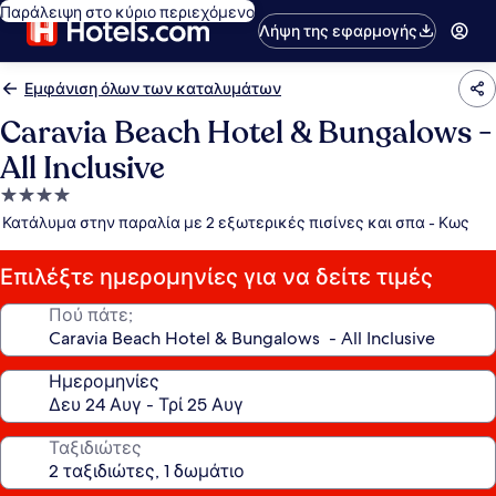
Παράλειψη στο κύριο περιεχόμενο
Λήψη της εφαρμογής
Εμφάνιση όλων των καταλυμάτων
Caravia Beach Hotel & Bungalows -
All Inclusive
Κατάλυμα
με
Κατάλυμα στην παραλία με 2 εξωτερικές πισίνες και σπα - Κως
4.0
αστέρια
Επιλέξτε ημερομηνίες για να δείτε τιμές
Πού πάτε;
Ημερομηνίες
Ταξιδιώτες