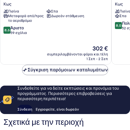
Casa
Olive
Κως
Κως
Paradiso
Marine
Πισίνα
Σπα
Πισίν
Κως
Aquapa
Μεταφορά από/προς
Δωρεάν στάθμευση
Σπα
-
το αεροδρόμιο
All
8.0
Πολ
8,0
8.6
Άριστο
Inclusiv
στα
52 σ
8,6
στα
59 σχόλια
Κως
10,
10,
Πολύ
Άριστο,
καλό,
Η
302 €
59
52
τιμή
σχόλια
σχόλια
συμπεριλαμβάνονται φόροι και τέλη
είναι
1 Σεπ - 2 Σεπ
302 €
Σύγκριση παρόμοιων καταλυμάτων
Συνδεθείτε για να δείτε εκπτώσεις και προνόμια του
προγράμματος. Περισσότερες επιβραβεύσεις για
περισσότερη περιπέτεια!
Σύνδεση
Εγγραφείτε, είναι δωρεάν
Σχετικά με την περιοχή