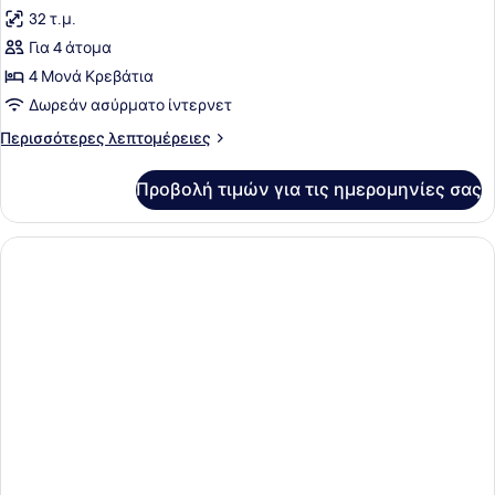
όλων
32 τ.μ.
των
Για 4 άτομα
φωτογραφιών
για
4 Μονά Κρεβάτια
Bungalow
Δωρεάν ασύρματο ίντερνετ
Περισσότερες
Περισσότερες λεπτομέρειες
λεπτομέρειες
για
Προβολή τιμών για τις ημερομηνίες σας
Bungalow