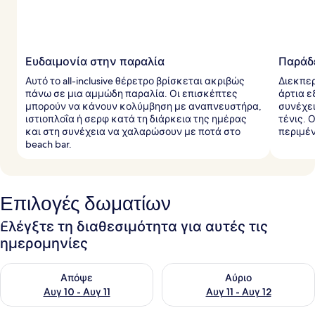
Ευδαιμονία στην παραλία
Παράδε
Αυτό το all-inclusive θέρετρο βρίσκεται ακριβώς
Διεκπε
πάνω σε μια αμμώδη παραλία. Οι επισκέπτες
άρτια 
μπορούν να κάνουν κολύμβηση με αναπνευστήρα,
συνέχει
ιστιοπλοΐα ή σερφ κατά τη διάρκεια της ημέρας
τένις. 
και στη συνέχεια να χαλαρώσουν με ποτά στο
περιμέ
beach bar.
Επιλογές δωματίων
Ελέγξτε τη διαθεσιμότητα για αυτές τις
ημερομηνίες
Έλεγχος διαθεσιμότητας για απόψε Αυγ 10 - Αυγ 11
Έλεγχος διαθεσιμότητας για α
Απόψε
Αύριο
Αυγ 10 - Αυγ 11
Αυγ 11 - Αυγ 12