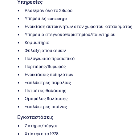
Υπηρεσίες
Ρεσεψιόν όλο το 24ωρο
Υπηρεσίες concierge
Ενοικίαση αυτοκινήτων στον χώρο του καταλύματος
Υπηρεσία στεγνοκαθαριστηρίου/πλυντηρίου
Κομμωτήριο
Φύλαξη αποσκευών
Πολύγλωσσο προσωπικό
Πορτιέρης/θυρωρός
Ενοικιάσεις ποδηλάτων
Ξαπλώστρες παραλίας
Πετσέτες θαλάσσης
Ομπρέλες θαλάσσης
Ξαπλώστρες πισίνας
Εγκαταστάσεις
7 κτήρια/πύργοι
Χτίστηκε το 1978