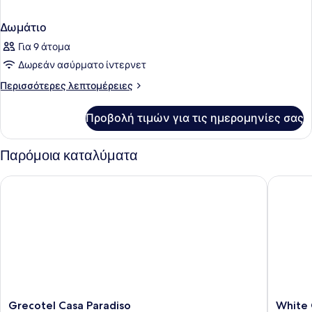
Δωμάτιο
Για 9 άτομα
Δωρεάν ασύρματο ίντερνετ
Περισσότερες
Περισσότερες λεπτομέρειες
λεπτομέρειες
για
Προβολή τιμών για τις ημερομηνίες σας
Δωμάτιο
Παρόμοια καταλύματα
Grecotel Casa Paradiso
White Ol
Grecotel
White
Grecotel Casa Paradiso
White 