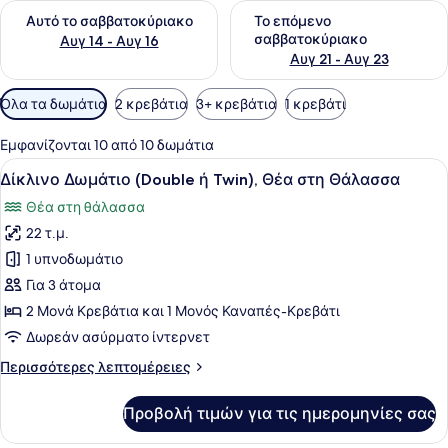
Έλεγχος διαθεσιμότητας για αυτό το σαββατοκύριακο Αυγ 1
Έλεγχος διαθεσιμότητας για
Αυτό το σαββατοκύριακο
Το επόμενο
σαββατοκύριακο
Αυγ 14 - Αυγ 16
Αυγ 21 - Αυγ 23
Διαθέσιμα
Όλα τα δωμάτια
2 κρεβάτια
3+ κρεβάτια
1 κρεβάτι
φίλτρα
για
Εμφανίζονται 10 από 10 δωμάτια
τα
Προβολή
Ένα μοντέρνο δωμάτιο με έναν καν
5
Δίκλινο Δωμάτιο (Double ή Twin), Θέα στη Θάλασσα
δωμάτια
όλων
Θέα στη θάλασσα
των
22 τ.μ.
φωτογραφιών
για
1 υπνοδωμάτιο
Δίκλινο
Για 3 άτομα
Δωμάτιο
2 Μονά Κρεβάτια και 1 Μονός Καναπές-Κρεβάτι
(Double
Δωρεάν ασύρματο ίντερνετ
ή
Περισσότερες
Περισσότερες λεπτομέρειες
Twin),
λεπτομέρειες
Θέα
για
Προβολή τιμών για τις ημερομηνίες σας
στη
Δίκλινο
Δωμάτιο
Θάλασσα