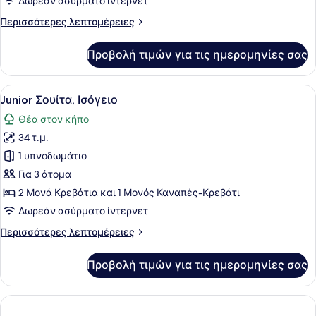
Δωρεάν ασύρματο ίντερνετ
floor)
Περισσότερες
Περισσότερες λεπτομέρειες
λεπτομέρειες
για
Προβολή τιμών για τις ημερομηνίες σας
Junior
Σουίτα
(1st
Προβολή
Ένας χώρος δίπλα στην πισίνα με ξ
9
floor)
Junior Σουίτα, Ισόγειο
όλων
Θέα στον κήπο
των
34 τ.μ.
φωτογραφιών
για
1 υπνοδωμάτιο
Junior
Για 3 άτομα
Σουίτα,
2 Μονά Κρεβάτια και 1 Μονός Καναπές-Κρεβάτι
Ισόγειο
Δωρεάν ασύρματο ίντερνετ
Περισσότερες
Περισσότερες λεπτομέρειες
λεπτομέρειες
για
Προβολή τιμών για τις ημερομηνίες σας
Junior
Σουίτα,
Ισόγειο