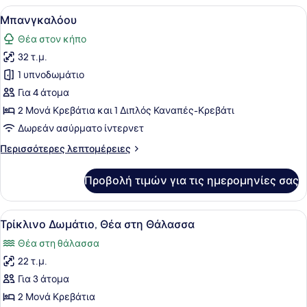
(Double
Προβολή
Ένα υπνοδωμάτιο με ένα κρεβάτι, 
10
ή
Μπανγκαλόου
όλων
Twin),
Θέα στον κήπο
Θέα
των
στη
32 τ.μ.
φωτογραφιών
Θάλασσα
για
1 υπνοδωμάτιο
Μπανγκαλόου
Για 4 άτομα
2 Μονά Κρεβάτια και 1 Διπλός Καναπές-Κρεβάτι
Δωρεάν ασύρματο ίντερνετ
Περισσότερες
Περισσότερες λεπτομέρειες
λεπτομέρειες
για
Προβολή τιμών για τις ημερομηνίες σας
Μπανγκαλόου
Προβολή
Ένα μοντέρνο δωμάτιο με έναν καν
6
Τρίκλινο Δωμάτιο, Θέα στη Θάλασσα
όλων
Θέα στη θάλασσα
των
22 τ.μ.
φωτογραφιών
για
Για 3 άτομα
Τρίκλινο
2 Μονά Κρεβάτια