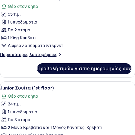
όλων
στον
Θέα στον κήπο
Κήπο
των
55 τ.μ.
φωτογραφιών
για
1 υπνοδωμάτιο
Executive
Για 2 άτομα
Σουίτα,
1 King Κρεβάτι
Ιδιωτική
Δωρεάν ασύρματο ίντερνετ
Πισίνα
Περισσότερες
Περισσότερες λεπτομέρειες
λεπτομέρειες
για
Προβολή τιμών για τις ημερομηνίες σας
Executive
Σουίτα,
Ιδιωτική
Προβολή
Ένα δωμάτιο με έναν καναπέ, ένα τ
7
Πισίνα
Junior Σουίτα (1st floor)
όλων
Θέα στον κήπο
των
34 τ.μ.
φωτογραφιών
για
1 υπνοδωμάτιο
Junior
Για 3 άτομα
Σουίτα
2 Μονά Κρεβάτια και 1 Μονός Καναπές-Κρεβάτι
(1st