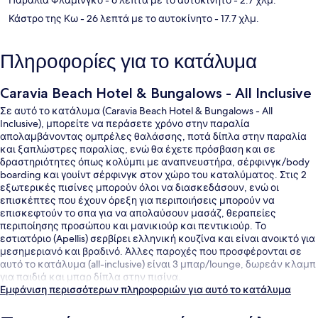
Κάστρο της Κω
- 26 λεπτά με το αυτοκίνητο
- 17.7 χλμ.
Πληροφορίες για το κατάλυμα
Caravia Beach Hotel & Bungalows - All Inclusive
Σε αυτό το κατάλυμα (Caravia Beach Hotel & Bungalows - All
Inclusive), μπορείτε να περάσετε χρόνο στην παραλία
απολαμβάνοντας ομπρέλες θαλάσσης, ποτά δίπλα στην παραλία
και ξαπλώστρες παραλίας, ενώ θα έχετε πρόσβαση και σε
δραστηριότητες όπως κολύμπι με αναπνευστήρα, σέρφινγκ/body
boarding και γουίντ σέρφινγκ στον χώρο του καταλύματος. Στις 2
εξωτερικές πισίνες μπορούν όλοι να διασκεδάσουν, ενώ οι
επισκέπτες που έχουν όρεξη για περιποιήσεις μπορούν να
επισκεφτούν το σπα για να απολαύσουν μασάζ, θεραπείες
περιποίησης προσώπου και μανικιούρ και πεντικιούρ. Το
εστιατόριο (Apellis) σερβίρει ελληνική κουζίνα και είναι ανοικτό για
μεσημεριανό και βραδινό. Άλλες παροχές που προσφέρονται σε
αυτό το κατάλυμα (all-inclusive) είναι 3 μπαρ/lounge, δωρεάν κλαμπ
για παιδιά και μπαρ δίπλα στην πισίνα.
Εμφάνιση περισσότερων πληροφοριών για αυτό το κατάλυμα