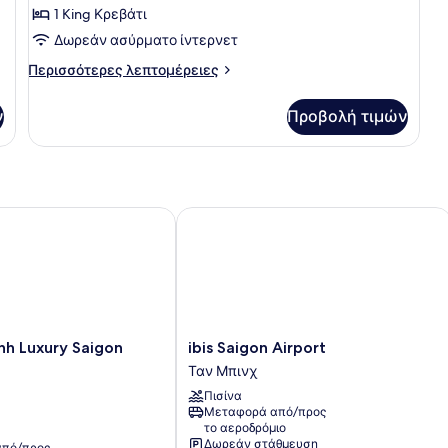
1 King Κρεβάτι
Δωρεάν ασύρματο ίντερνετ
Περισσότερες
Περισσότερες λεπτομέρειες
λεπτομέρειες
για
ν
Προβολή τιμών
Executive
Σουίτα
Luxury Saigon Hotel
ibis Saigon Airport
ibis
h Luxury Saigon
ibis Saigon Airport
Saigon
Ταν Μπινχ
Airport
Πισίνα
Ταν
Μεταφορά από/προς
Μπινχ
το αεροδρόμιο
Δωρεάν στάθμευση