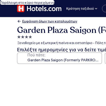
Παράλειψη στο κύριο περιεχόμενο
Κράτηση ταξιδιού
Εμφάνιση όλων των καταλυμάτων
Garden Plaza Saigon 
Κατάλυμα
με
Ξενοδοχείο με εξωτερική πισίνα και εστιατόριο - Πόλη τ
4.0
Επιλέξτε ημερομηνίες για να δείτε τιμ
αστέρια
Πού πάτε;
Συλλογή
φωτογραφιών
για
Garden
Plaza
Saigon