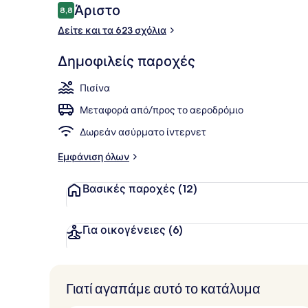
Σχόλια
Άριστο
8,8
8,8 στα 10
Δείτε και τα 623 σχόλια
Εξωτερική π
Δημοφιλείς παροχές
Πισίνα
Μεταφορά από/προς το αεροδρόμιο
Δωρεάν ασύρματο ίντερνετ
Εμφάνιση όλων
Βασικές παροχές
(12)
Για οικογένειες
(6)
Γιατί αγαπάμε αυτό το κατάλυμα