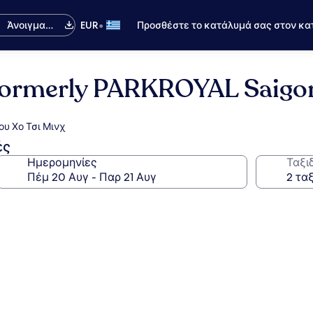
•
Άνοιγμα
EUR
Προσθέστε το κατάλυμά σας στον κα
εφαρμογής
(Formerly PARKROYAL Saigo
ου Χο Τσι Μινχ
ές
Ημερομηνίες
Ταξι