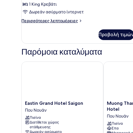
1 King Κρεβάτι
Δωρεάν ασύρματο ίντερνετ
Περισσότερες
Περισσότερες λεπτομέρειες
λεπτομέρειες
για
Προβολή τιμώ
Junior
Σουίτα
Παρόμοια καταλύματα
Eastin Grand Hotel Saigon
Muong Thanh 
Eastin
Muong
Eastin Grand Hotel Saigon
Muong Than
Grand
Thanh
Hotel
Που Νουάν
Hotel
Luxury
Που Νουάν
Πισίνα
Saigon
Saigon
Διατίθεται χώρος
Που
Hotel
Πισίνα
στάθμευσης
Σπα
Νουάν
Που
Δωρεάν ασύρματο