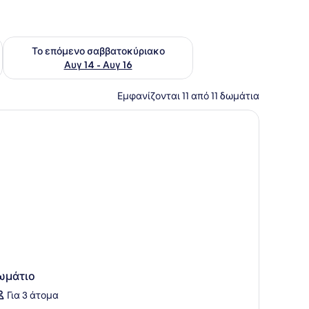
ο σαββατοκύριακο Αυγ 7 - Αυγ 9
Έλεγχος διαθεσιμότητας για το επόμενο σαββατοκύριακο Α
Το επόμενο σαββατοκύριακο
Αυγ 14 - Αυγ 16
Εμφανίζονται 11 από 11 δωμάτια
άθυρο με κουρτίνες.
ωμάτιο
Για 3 άτομα