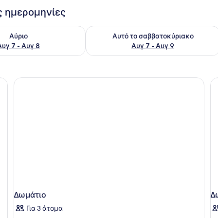
ις ημερομηνίες
εσιμότητας για αύριο Αυγ 7 - Αυγ 8
Έλεγχος διαθεσιμότητας για αυτό τ
Αύριο
Αυτό το σαββατοκύριακο
Αυγ 7 - Αυγ 8
Αυγ 7 - Αυγ 9
 δύο κρεβάτια, ένα κομοδίνο, ένα φωτιστικό, μια καρέκλα και ένα παρ
Δωμάτιο
Δ
Για 3 άτομα