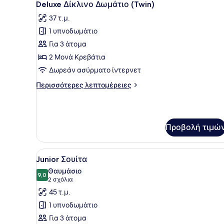
5
King
Deluxe Δίκλινο Δωμάτιο (Twin)
όλων
Κρεβάτι
37 τ.μ.
των
1 υπνοδωμάτιο
φωτογραφιών
για
Για 3 άτομα
Deluxe
2 Μονά Κρεβάτια
Δίκλινο
Δωρεάν ασύρματο ίντερνετ
Δωμάτιο
Περισσότερες
Περισσότερες λεπτομέρειες
(Twin)
λεπτομέρειες
για
Deluxe
Δίκλινο
Προβολή τιμώ
Δωμάτιο
(Twin)
Προβολή
Ένα δωμάτιο ξενοδοχείου με
4
Junior Σουίτα
όλων
Θαυμάσιο
των
9,0
9,0 στα 10
(2
2 σχόλια
φωτογραφιών
σχόλια)
45 τ.μ.
για
1 υπνοδωμάτιο
Junior
Για 3 άτομα
Σουίτα