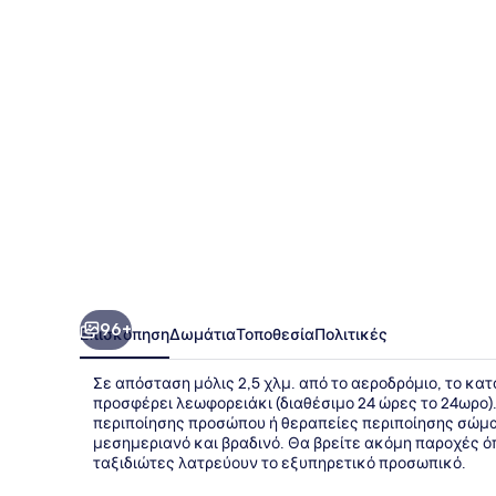
(Formerly
PARKROYAL
Saigon)
96+
Επισκόπηση
Δωμάτια
Τοποθεσία
Πολιτικές
Σε απόσταση μόλις 2,5 χλμ. από το αεροδρόμιο, το κατά
προσφέρει λεωφορειάκι (διαθέσιμο 24 ώρες το 24ωρο)
περιποίησης προσώπου ή θεραπείες περιποίησης σώματο
μεσημεριανό και βραδινό. Θα βρείτε ακόμη παροχές ό
ταξιδιώτες λατρεύουν το εξυπηρετικό προσωπικό.