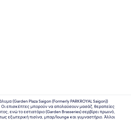
Deluxe Δωμά
λυμα (Garden Plaza Saigon (Formerly PARKROYAL Saigon))
. Οι επισκέπτες μπορούν να απολαύσουν μασάζ, θεραπείες
ς, ενώ το εστιατόριο (Garden Brasseries) σερβίρει πρωινό,
Εσωτερικοί
πως εξωτερική πισίνα, μπαρ/lounge και γυμναστήριο. Άλλοι