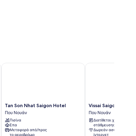
Tan Son Nhat Saigon Hotel
Vissai Saigon Hotel
Tan
Vissai
Tan Son Nhat Saigon Hotel
Vissai Saigon Hotel
Son
Saigon
Που Νουάν
Που Νουάν
Nhat
Hotel
Πισίνα
Διατίθεται χώρος
Saigon
Που
Σπα
στάθμευσης
Hotel
Νουάν
Μεταφορά από/προς
Δωρεάν ασύρματο
Που
το αεροδρόμιο
ίντερνετ