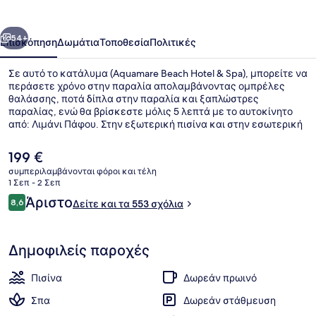
&
Spa
οηγούμενο
Επόμενο
54+
Επισκόπηση
Δωμάτια
Τοποθεσία
Πολιτικές
Σε αυτό το κατάλυμα (Aquamare Beach Hotel & Spa), μπορείτε να
περάσετε χρόνο στην παραλία απολαμβάνοντας ομπρέλες
θαλάσσης, ποτά δίπλα στην παραλία και ξαπλώστρες
παραλίας, ενώ θα βρίσκεστε μόλις 5 λεπτά με το αυτοκίνητο
από: Λιμάνι Πάφου. Στην εξωτερική πισίνα και στην εσωτερική
πισίνα μπορούν όλοι να διασκεδάσουν, ενώ οι επισκέπτες που
έχουν όρεξη για περιποιήσεις μπορούν να επισκεφτούν το σπα
Η
199 €
για να απολαύσουν βαθύ μασάζ ιστών, θεραπείες περιποίησης
τρέχουσα
συμπεριλαμβάνονται φόροι και τέλη
προσώπου και περιτυλίξεις αποτοξίνωσης. Το εστιατόριο
τιμή
1 Σεπ - 2 Σεπ
(Kirke), ένα από τα 3 εστιατόρια, σερβίρει διεθνής κουζίνα και
Εσωτερική πισίνα, εξωτερική πισίν
είναι
Σχόλια
είναι ανοικτό για πρωινό, μεσημεριανό και βραδινό. Θα βρείτε
Άριστο
8,6
Δείτε και τα 553 σχόλια
199 €
8,6 στα 10
ακόμη 2 μπαρ/lounge, μπαρ δίπλα στην πισίνα και health club.
Δημοφιλείς παροχές
Πισίνα
Δωρεάν πρωινό
Σπα
Δωρεάν στάθμευση