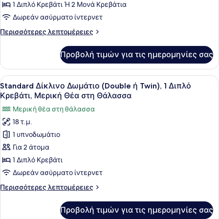
για
1 Διπλό Κρεβάτι Ή 2 Μονά Κρεβάτια
στην
ή
Δίκλινο
2
Δωρεάν ασύρματο ίντερνετ
Αυλή
Κρεβάτια,
Δωμάτιο
Περισσότερες
Περισσότερες λεπτομέρειες
Θέα
(Double),
λεπτομέρειες
στην
Θέα
για
Αυλή
Προβολή τιμών για τις ημερομηνίες σας
Δίκλινο
στη
Δωμάτιο
Θάλασσα
(Double),
Προβολή
Ένα στρωμένο κρεβάτι με λευκά σεν
1
Θέα
Standard Δίκλινο Δωμάτιο (Double ή Twin), 1 Διπλό
όλων
στη
Κρεβάτι, Μερική Θέα στη Θάλασσα
Θάλασσα
των
Μερική θέα στη θάλασσα
φωτογραφιών
18 τ.μ.
για
1 υπνοδωμάτιο
Standard
Δίκλινο
Για 2 άτομα
Δωμάτιο
1 Διπλό Κρεβάτι
(Double
Δωρεάν ασύρματο ίντερνετ
ή
Περισσότερες
Περισσότερες λεπτομέρειες
Twin),
λεπτομέρειες
1
για
Προβολή τιμών για τις ημερομηνίες σας
Standard
Διπλό