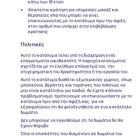
κάτω των 18 ετών
Απαιτείται κράτηση για υπηρεσίες μασάζ και
θεραπείες σπα που μπορεί να γίνει,
επικοινωνώντας με το κατάλυμα πριν την άφιξη
στον αριθμό που υπάρχει στην επιβεβαίωση
κράτησης
Πολιτικές
Αυτό το κατάλυμα τελεί υπό τη διαχείριση ενός
επαγγελματία οικοδεσπότη. Η παροχή καταλύματος
σχετίζεται με το ελεύθερο επάγγελμά του, την
επιχειρηματική του δραστηριότητα ή την εργασία του.
Αυτό το κατάλυμα διαθέτει εξωτερικούς χώρους, όπως
μπαλκόνια, βεράντες και ταράτσες που πιθανώς να
μην είναι κατάλληλοι για παιδιά. Αν έχετε κάποιον
προβληματισμό, προτείνουμε να επικοινωνήσετε με το
κατάλυμα πριν από την άφιξή σας, για να
εξασφαλίσουν ότι θα φιλοξενηθείτε σε ένα κατάλληλο
δωμάτιο.
Δεν μπορούμε να εγγυηθούμε ότι τα δωμάτια δε θα
έχουν θόρυβο.
Όλοι οι επισκέπτες που διαμένουν σε δωμάτια του