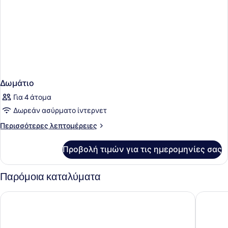
Δωμάτιο
Για 4 άτομα
Δωρεάν ασύρματο ίντερνετ
Περισσότερες
Περισσότερες λεπτομέρειες
λεπτομέρειες
για
Προβολή τιμών για τις ημερομηνίες σας
Δωμάτιο
Παρόμοια καταλύματα
Leonardo Plaza Cypria Maris Beach Hotel & Spa
King Eve