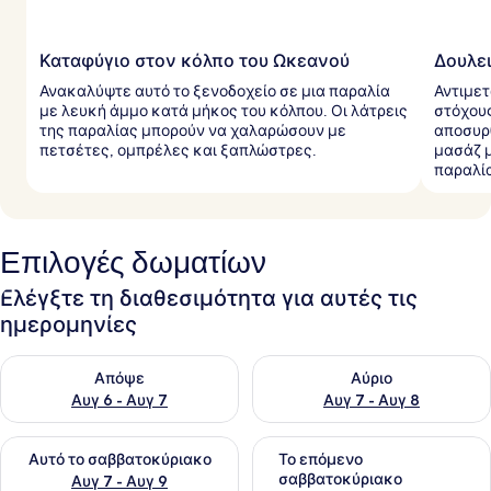
Καταφύγιο στον κόλπο του Ωκεανού
Δουλει
Ανακαλύψτε αυτό το ξενοδοχείο σε μια παραλία
Αντιμετ
με λευκή άμμο κατά μήκος του κόλπου. Οι λάτρεις
στόχους
της παραλίας μπορούν να χαλαρώσουν με
αποσυρθ
πετσέτες, ομπρέλες και ξαπλώστρες.
μασάζ μ
παραλία
Επιλογές δωματίων
Ελέγξτε τη διαθεσιμότητα για αυτές τις
ημερομηνίες
Έλεγχος διαθεσιμότητας για απόψε Αυγ 6 - Αυγ 7
Έλεγχος διαθεσιμότητας για 
Απόψε
Αύριο
Αυγ 6 - Αυγ 7
Αυγ 7 - Αυγ 8
Έλεγχος διαθεσιμότητας για αυτό το σαββατοκύριακο Αυγ 7
Έλεγχος διαθεσιμότητας για
Αυτό το σαββατοκύριακο
Το επόμενο
σαββατοκύριακο
Αυγ 7 - Αυγ 9