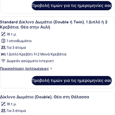
στην
για
Προβολή τιμών για τις ημερομηνίες σας
Superior
Αυλή
Δωμάτιο,
Θέα
Προβολή
Ένα στρωμένο κρεβάτι με λευκά σεν
8
στην
Standard Δίκλινο Δωμάτιο (Double ή Twin), 1 Διπλό ή 2
όλων
Αυλή
Κρεβάτια, Θέα στην Αυλή
των
18 τ.μ.
φωτογραφιών
1 υπνοδωμάτιο
για
Για 3 άτομα
Standard
Δίκλινο
1 Διπλό Κρεβάτι Ή 2 Μονά Κρεβάτια
Δωμάτιο
Δωρεάν ασύρματο ίντερνετ
(Double
Περισσότερες
Περισσότερες λεπτομέρειες
ή
λεπτομέρειες
Twin),
για
Προβολή τιμών για τις ημερομηνίες σας
Standard
1
Δίκλινο
Διπλό
Δωμάτιο
Προβολή
Ένα δωμάτιο ξενοδοχείου με ένα κρ
ή
8
(Double
Δίκλινο Δωμάτιο (Double), Θέα στη Θάλασσα
όλων
ή
2
18 τ.μ.
Twin),
των
Κρεβάτια,
1
Για 3 άτομα
φωτογραφιών
Θέα
Διπλό