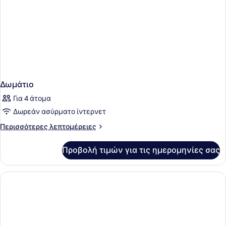
Θάλασσα
Δωμάτιο
Για 4 άτομα
Δωρεάν ασύρματο ίντερνετ
Περισσότερες
Περισσότερες λεπτομέρειες
λεπτομέρειες
για
Προβολή τιμών για τις ημερομηνίες σας
Δωμάτιο