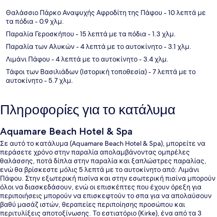
Θαλάσσιο Πάρκο Αναψυχής Αφροδίτη της Πάφου
- 10 λεπτά με
τα πόδια
- 0.9 χλμ.
Παραλία Γεροσκήπου
- 15 λεπτά με τα πόδια
- 1.3 χλμ.
Παραλία των Αλυκών
- 4 λεπτά με το αυτοκίνητο
- 3.1 χλμ.
Λιμάνι Πάφου
- 4 λεπτά με το αυτοκίνητο
- 3.4 χλμ.
Τάφοι των Βασιλιάδων (Ιστορική τοποθεσία)
- 7 λεπτά με το
αυτοκίνητο
- 5.7 χλμ.
Πληροφορίες για το κατάλυμα
Aquamare Beach Hotel & Spa
Σε αυτό το κατάλυμα (Aquamare Beach Hotel & Spa), μπορείτε να
περάσετε χρόνο στην παραλία απολαμβάνοντας ομπρέλες
θαλάσσης, ποτά δίπλα στην παραλία και ξαπλώστρες παραλίας,
ενώ θα βρίσκεστε μόλις 5 λεπτά με το αυτοκίνητο από: Λιμάνι
Πάφου. Στην εξωτερική πισίνα και στην εσωτερική πισίνα μπορούν
όλοι να διασκεδάσουν, ενώ οι επισκέπτες που έχουν όρεξη για
περιποιήσεις μπορούν να επισκεφτούν το σπα για να απολαύσουν
βαθύ μασάζ ιστών, θεραπείες περιποίησης προσώπου και
περιτυλίξεις αποτοξίνωσης. Το εστιατόριο (Kirke), ένα από τα 3