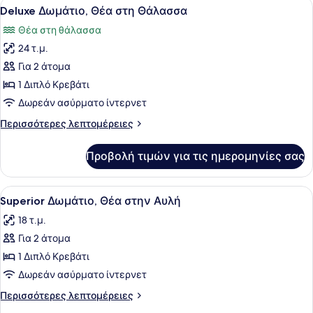
Προβολή
Ένα θέρετρο με μια μεγάλη πισίνα, 
6
στη
Deluxe Δωμάτιο, Θέα στη Θάλασσα
όλων
Θάλασσα
Θέα στη θάλασσα
των
24 τ.μ.
φωτογραφιών
για
Για 2 άτομα
Deluxe
1 Διπλό Κρεβάτι
Δωμάτιο,
Δωρεάν ασύρματο ίντερνετ
Θέα
Περισσότερες
Περισσότερες λεπτομέρειες
στη
λεπτομέρειες
Θάλασσα
για
Προβολή τιμών για τις ημερομηνίες σας
Deluxe
Δωμάτιο,
Θέα
Προβολή
Ένα δωμάτιο ξενοδοχείου με ένα κρ
5
στη
Superior Δωμάτιο, Θέα στην Αυλή
όλων
Θάλασσα
18 τ.μ.
των
Για 2 άτομα
φωτογραφιών
για
1 Διπλό Κρεβάτι
Superior
Δωρεάν ασύρματο ίντερνετ
Δωμάτιο,
Περισσότερες
Περισσότερες λεπτομέρειες
Θέα
λεπτομέρειες