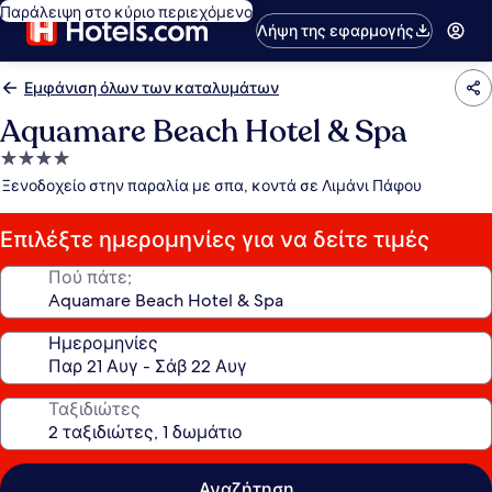
Παράλειψη στο κύριο περιεχόμενο
Λήψη της εφαρμογής
Εμφάνιση όλων των καταλυμάτων
Aquamare Beach Hotel & Spa
Κατάλυμα
με
Ξενοδοχείο στην παραλία με σπα, κοντά σε Λιμάνι Πάφου
4.0
αστέρια
Επιλέξτε ημερομηνίες για να δείτε τιμές
Πού πάτε;
Ημερομηνίες
Ταξιδιώτες
Αναζήτηση