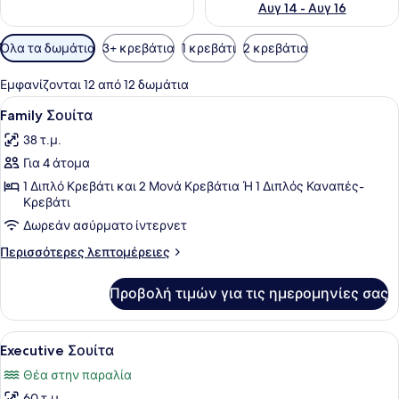
Αυγ 14 - Αυγ 16
Διαθέσιμα
Όλα τα δωμάτια
3+ κρεβάτια
1 κρεβάτι
2 κρεβάτια
φίλτρα
για
Εμφανίζονται 12 από 12 δωμάτια
τα
Προβολή
Ένα δωμάτιο ξενοδοχείου με ένα κρ
4
Family Σουίτα
δωμάτια
όλων
38 τ.μ.
των
Για 4 άτομα
φωτογραφιών
για
1 Διπλό Κρεβάτι και 2 Μονά Κρεβάτια Ή 1 Διπλός Καναπές-
Κρεβάτι
Family
Δωρεάν ασύρματο ίντερνετ
Σουίτα
Περισσότερες
Περισσότερες λεπτομέρειες
λεπτομέρειες
για
Προβολή τιμών για τις ημερομηνίες σας
Family
Σουίτα
Προβολή
Ένα δωμάτιο ξενοδοχείου με ένα μ
5
Executive Σουίτα
όλων
Θέα στην παραλία
των
60 τ.μ.