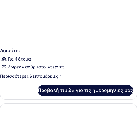
Δωμάτιο
Για 4 άτομα
Δωρεάν ασύρματο ίντερνετ
Περισσότερες
Περισσότερες λεπτομέρειες
λεπτομέρειες
για
Προβολή τιμών για τις ημερομηνίες σας
Δωμάτιο