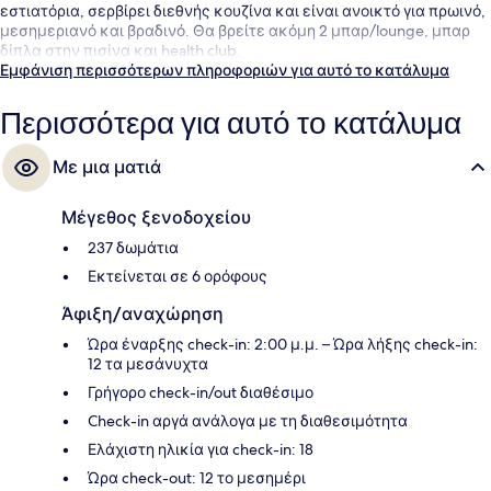
εστιατόρια, σερβίρει διεθνής κουζίνα και είναι ανοικτό για πρωινό,
μεσημεριανό και βραδινό. Θα βρείτε ακόμη 2 μπαρ/lounge, μπαρ
δίπλα στην πισίνα και health club.
Εμφάνιση περισσότερων πληροφοριών για αυτό το κατάλυμα
Περισσότερα για αυτό το κατάλυμα
Με μια ματιά
Μέγεθος ξενοδοχείου
237 δωμάτια
Εκτείνεται σε 6 ορόφους
Άφιξη/αναχώρηση
Ώρα έναρξης check-in: 2:00 μ.μ. – Ώρα λήξης check-in:
12 τα μεσάνυχτα
Γρήγορο check-in/out διαθέσιμο
Check-in αργά ανάλογα με τη διαθεσιμότητα
Ελάχιστη ηλικία για check-in: 18
Ώρα check-out: 12 το μεσημέρι