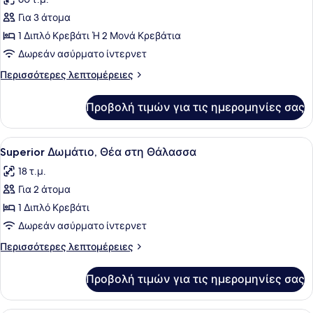
φωτογραφιών
για
Για 3 άτομα
Executive
1 Διπλό Κρεβάτι Ή 2 Μονά Κρεβάτια
Σουίτα
Δωρεάν ασύρματο ίντερνετ
Περισσότερες
Περισσότερες λεπτομέρειες
λεπτομέρειες
για
Προβολή τιμών για τις ημερομηνίες σας
Executive
Σουίτα
Προβολή
Ένα θέρετρο με μια μεγάλη πισίνα, 
6
Superior Δωμάτιο, Θέα στη Θάλασσα
όλων
18 τ.μ.
των
Για 2 άτομα
φωτογραφιών
για
1 Διπλό Κρεβάτι
Superior
Δωρεάν ασύρματο ίντερνετ
Δωμάτιο,
Περισσότερες
Περισσότερες λεπτομέρειες
Θέα
λεπτομέρειες
στη
για
Προβολή τιμών για τις ημερομηνίες σας
Superior
Θάλασσα
Δωμάτιο,
Θέα