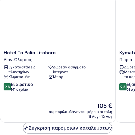
Hotel
Kymata
Hotel To Palio Litohoro
Kymata
To
Hotel
Δίον-Όλυμπος
Πιερία
Palio
Πιερία
Εγκαταστάσεις
Δωρεάν ασύρματο
Δωρεά
Litohoro
πλυντηρίων
ίντερνετ
Μεταφ
Δίον-
Κλιματισμός
Μπαρ
το αε
Όλυμπος
9.8
9.6
Εξαιρετικό
Εξα
9,8
9,6
στα
στα
141 σχόλια
51 σ
10,
10,
Εξαιρετικό,
Εξαιρετ
Η
105 €
141
51
τιμή
σχόλια
σχόλια
συμπεριλαμβάνονται φόροι και τέλη
είναι
11 Αυγ - 12 Αυγ
105 €
Σύγκριση παρόμοιων καταλυμάτων