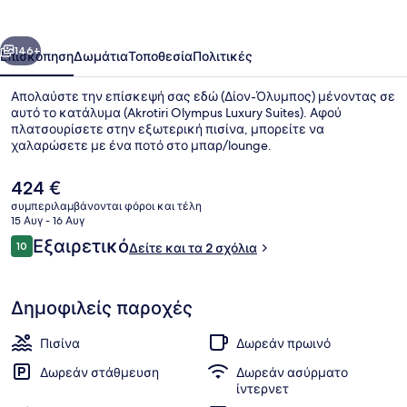
Suites
οηγούμενο
Επόμενο
146+
Επισκόπηση
Δωμάτια
Τοποθεσία
Πολιτικές
Απολαύστε την επίσκεψή σας εδώ (Δίον-Όλυμπος) μένοντας σε
αυτό το κατάλυμα (Akrotiri Olympus Luxury Suites). Αφού
πλατσουρίσετε στην εξωτερική πισίνα, μπορείτε να
χαλαρώσετε με ένα ποτό στο μπαρ/lounge.
Η
424 €
τρέχουσα
συμπεριλαμβάνονται φόροι και τέλη
τιμή
15 Αυγ - 16 Αυγ
είναι
Σχόλια
Εξαιρετικό
10
Εξωτερική πισίνα
Δείτε και τα 2 σχόλια
424 €
10 στα 10
Δημοφιλείς παροχές
Πισίνα
Δωρεάν πρωινό
Δωρεάν στάθμευση
Δωρεάν ασύρματο
ίντερνετ