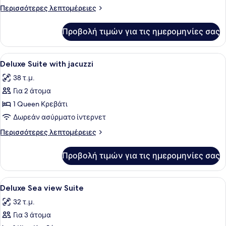
Jacuzzi
Περισσότερες
Περισσότερες λεπτομέρειες
λεπτομέρειες
για
Προβολή τιμών για τις ημερομηνίες σας
Deluxe
Suite
With
Προβολή
Ένα σύγχρονο υπνοδωμάτιο με ένα 
13
Jacuzzi
Deluxe Suite with jacuzzi
όλων
38 τ.μ.
των
Για 2 άτομα
φωτογραφιών
για
1 Queen Κρεβάτι
Deluxe
Δωρεάν ασύρματο ίντερνετ
Suite
Περισσότερες
Περισσότερες λεπτομέρειες
with
λεπτομέρειες
jacuzzi
για
Προβολή τιμών για τις ημερομηνίες σας
Deluxe
Suite
with
Προβολή
Ένα σύγχρονο υπνοδωμάτιο με ένα 
14
jacuzzi
Deluxe Sea view Suite
όλων
32 τ.μ.
των
Για 3 άτομα
φωτογραφιών