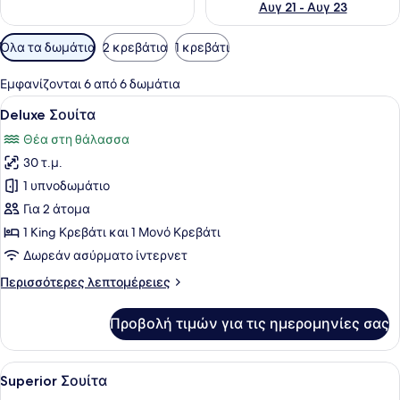
Αυγ 21 - Αυγ 23
Διαθέσιμα
Όλα τα δωμάτια
2 κρεβάτια
1 κρεβάτι
φίλτρα
για
Εμφανίζονται 6 από 6 δωμάτια
τα
Προβολή
1 υπνοδωμάτιο, κλινοσκεπάσματα 
28
Deluxe Σουίτα
δωμάτια
όλων
Θέα στη θάλασσα
των
30 τ.μ.
φωτογραφιών
για
1 υπνοδωμάτιο
Deluxe
Για 2 άτομα
Σουίτα
1 King Κρεβάτι και 1 Μονό Κρεβάτι
Δωρεάν ασύρματο ίντερνετ
Περισσότερες
Περισσότερες λεπτομέρειες
λεπτομέρειες
για
Προβολή τιμών για τις ημερομηνίες σας
Deluxe
Σουίτα
Προβολή
Superior Σουίτα | 1 υπνοδωμάτιο,
35
Superior Σουίτα
όλων