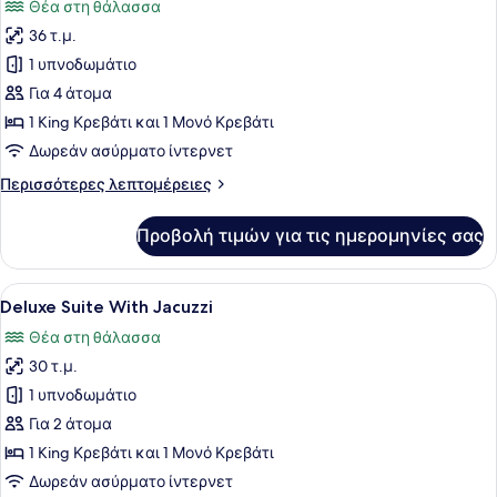
Θέα στη θάλασσα
των
36 τ.μ.
φωτογραφιών
για
1 υπνοδωμάτιο
Superior
Για 4 άτομα
Σουίτα
1 King Κρεβάτι και 1 Μονό Κρεβάτι
Δωρεάν ασύρματο ίντερνετ
Περισσότερες
Περισσότερες λεπτομέρειες
λεπτομέρειες
για
Προβολή τιμών για τις ημερομηνίες σας
Superior
Σουίτα
Προβολή
Ένα μοντέρνο σαλόνι με έναν κανα
19
Deluxe Suite With Jacuzzi
όλων
Θέα στη θάλασσα
των
30 τ.μ.
φωτογραφιών
για
1 υπνοδωμάτιο
Deluxe
Για 2 άτομα
Suite
1 King Κρεβάτι και 1 Μονό Κρεβάτι
With
Δωρεάν ασύρματο ίντερνετ