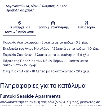
Αργοναυτών 14, Δίον - Όλυμπος, 600 63
Προβολή σε χάρτη
Χάρτης
Τι υπάρχει σε
Τρόποι μετακίνησης
Εστιατόρια
κοντινή απόσταση
Παραλία Λεπτοκαρυάς
- 3 λεπτά με τα πόδια
- 0.3 χλμ.
Εκκλησία του Αγίου Νικολάου
- 12 λεπτά με τα πόδια
- 1.0 χλμ.
Παραλία Σκοτίνας
- 6 λεπτά με το αυτοκίνητο
- 5.6 χλμ.
Πάρκο της Παραλίας των Νέων Πόρων
- 11 λεπτά με το
αυτοκίνητο
- 16.0 χλμ.
Ολυμπιακή Ακτή
- 18 λεπτά με το αυτοκίνητο
- 29.2 χλμ.
Πληροφορίες για το κατάλυμα
Funtuki Seaside Apartments
Απολαύστε την επίσκεψή σας εδώ (Δίον-Όλυμπος) μένοντας σε