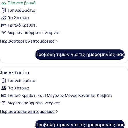
Θέα στο βουνό
των
1 υπνοδωμάτιο
φωτογραφιών
για
Για 2 άτομα
Deluxe
1 Διπλό Κρεβάτι
Δωμάτιο,
Δωρεάν ασύρματο ίντερνετ
Θέα
Περισσότερες
Περισσότερες λεπτομέρειες
στο
λεπτομέρειες
Βουνό
για
Προβολή τιμών για τις ημερομηνίες σας
Deluxe
Δωμάτιο,
Θέα
Προβολή
Ένα μοντέρνο σαλόνι με έναν κόκκι
18
στο
Junior Σουίτα
όλων
Βουνό
1 υπνοδωμάτιο
των
Για 3 άτομα
φωτογραφιών
για
1 Διπλό Κρεβάτι και 1 Μεγάλος Μονός Καναπές-Κρεβάτι
Junior
Δωρεάν ασύρματο ίντερνετ
Σουίτα
Περισσότερες
Περισσότερες λεπτομέρειες
λεπτομέρειες
για
Προβολή τιμών για τις ημερομηνίες σας
Junior