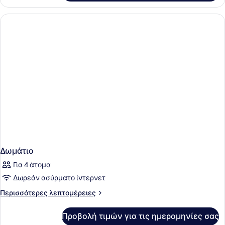
Δωμάτιο
Για 4 άτομα
Δωρεάν ασύρματο ίντερνετ
Περισσότερες
Περισσότερες λεπτομέρειες
λεπτομέρειες
για
Προβολή τιμών για τις ημερομηνίες σας
Δωμάτιο