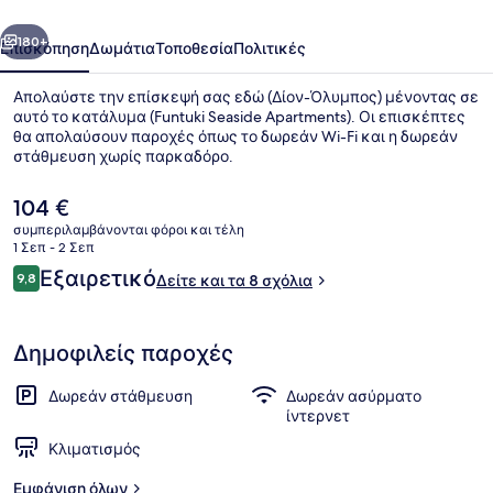
οηγούμενο
Επόμενο
180+
Επισκόπηση
Δωμάτια
Τοποθεσία
Πολιτικές
Απολαύστε την επίσκεψή σας εδώ (Δίον-Όλυμπος) μένοντας σε
αυτό το κατάλυμα (Funtuki Seaside Apartments). Οι επισκέπτες
θα απολαύσουν παροχές όπως το δωρεάν Wi-Fi και η δωρεάν
στάθμευση χωρίς παρκαδόρο.
Η
104 €
τρέχουσα
συμπεριλαμβάνονται φόροι και τέλη
τιμή
1 Σεπ - 2 Σεπ
είναι
Σχόλια
Εξαιρετικό
9,8
Πρόσοψη καταλύματος - απόγευμ
Δείτε και τα 8 σχόλια
104 €
9,8 στα 10
Δημοφιλείς παροχές
Δωρεάν στάθμευση
Δωρεάν ασύρματο
ίντερνετ
Κλιματισμός
Εμφάνιση όλων