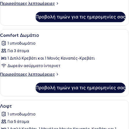
Δωμάτιο
Περισσότερες
Περισσότερες λεπτομέρειες
λεπτομέρειες
για
Προβολή τιμών για τις ημερομηνίες σας
Standard
Δωμάτιο
Προβολή
Ένα δωμάτιο ξενοδοχείου με δύο κρ
16
Comfort Δωμάτιο
όλων
1 υπνοδωμάτιο
των
Για 3 άτομα
φωτογραφιών
για
1 Διπλό Κρεβάτι και 1 Μονός Καναπές-Κρεβάτι
Comfort
Δωρεάν ασύρματο ίντερνετ
Δωμάτιο
Περισσότερες
Περισσότερες λεπτομέρειες
λεπτομέρειες
για
Προβολή τιμών για τις ημερομηνίες σας
Comfort
Δωμάτιο
Προβολή
Ένας μοντέρνος εσωτερικός χώρος 
30
Λοφτ
όλων
1 υπνοδωμάτιο
των
Για 5 άτομα
φωτογραφιών