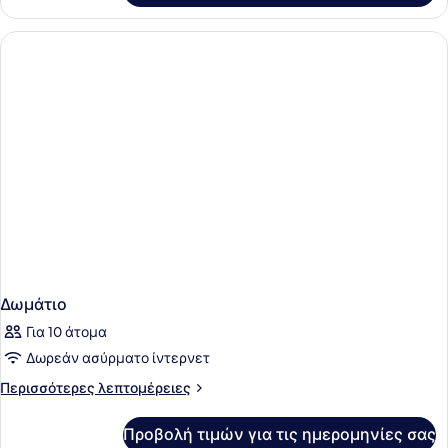
Σουίτα
Δωμάτιο
Για 10 άτομα
Δωρεάν ασύρματο ίντερνετ
Περισσότερες
Περισσότερες λεπτομέρειες
λεπτομέρειες
για
Προβολή τιμών για τις ημερομηνίες σας
Δωμάτιο