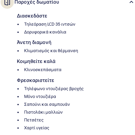
Παροχές δωματίου
Διασκεδάστε
Τηλεόραση LCD 35 ιντσών
Δορυφορικά κανάλια
Άνετη διαμονή
Κλιματισμός και θέρμανση
Κοιμηθείτε καλά
Κλινοσκεπάσματα
Φρεσκαριστείτε
Τηλέφωνο ντουζιέρας βροχής
Μόνο ντουζιέρα
Σαπούνι και σαμπουάν
Πιστολάκι μαλλιών
Πετσέτες
Χαρτί υγείας