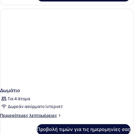
Δωμάτιο
Για 4 άτομα
Δωρεάν ασύρματο ίντερνετ
Περισσότερες
Περισσότερες λεπτομέρειες
λεπτομέρειες
για
Προβολή τιμών για τις ημερομηνίες σας
Δωμάτιο