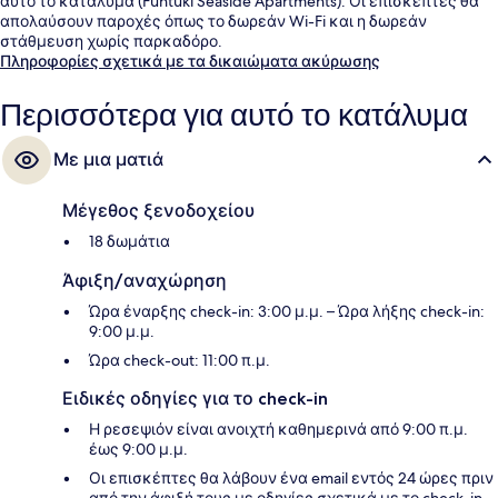
αυτό το κατάλυμα (Funtuki Seaside Apartments). Οι επισκέπτες θα
απολαύσουν παροχές όπως το δωρεάν Wi-Fi και η δωρεάν
στάθμευση χωρίς παρκαδόρο.
Πληροφορίες σχετικά με τα δικαιώματα ακύρωσης
Περισσότερα για αυτό το κατάλυμα
Με μια ματιά
Μέγεθος ξενοδοχείου
18 δωμάτια
Άφιξη/αναχώρηση
Ώρα έναρξης check-in: 3:00 μ.μ. – Ώρα λήξης check-in:
9:00 μ.μ.
Ώρα check-out: 11:00 π.μ.
Ειδικές οδηγίες για το check-in
Η ρεσεψιόν είναι ανοιχτή καθημερινά από 9:00 π.μ.
έως 9:00 μ.μ.
Οι επισκέπτες θα λάβουν ένα email εντός 24 ώρες πριν