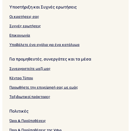
Υποστήριξη και Συχνές ερωτήσεις
Οι κρατήσεις σας
Συχνές ερωτήσεις
Επικοινωνία
Υποβάλετε ένα σχόλιο για ένα κατάλυμα
Για προμηθευτές, συνεργάτες και τα μέσα
Συνεργαστείτε μαζί μας
Κέντρο Τύπου
Προωθήστε την επιχείρησή σας με εμάς
Ταξιδιωτικοί πράκτορες
Πολιτικές
Όροι & Προϋποθέσεις
Όροι & Προϋποθέσεις της Vrbo