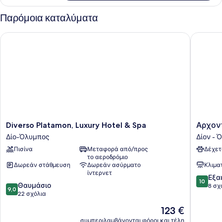
Παρόμοια καταλύματα
Diverso Platamon, Luxury Hotel & Spa
Αρχοντι
Diverso
Αρχοντ
Diverso Platamon, Luxury Hotel & Spa
Αρχον
Platamon,
Αφροδί
Δίο-Όλυμπος
Δίον - 
Luxury
Δίον
Πισίνα
Μεταφορά από/προς
Δέχετ
Hotel
-
το αεροδρόμιο
&
Όλυμπο
Δωρεάν στάθμευση
Δωρεάν ασύρματο
Κλιμα
Spa
ίντερνετ
10.0
Δίο-
Εξα
10
9.0
Θαυμάσιο
στα
Όλυμπος
8 σχ
9,0
στα
22 σχόλια
10,
10,
Εξαιρετ
Η
123 €
Θαυμάσιο,
8
τιμή
22
συμπεριλαμβάνονται φόροι και τέλη
σχόλια