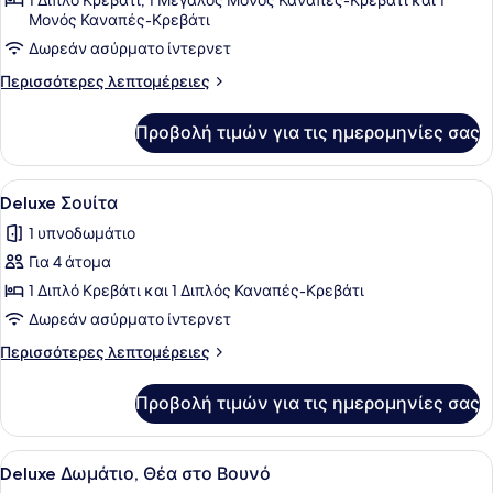
για
1 Διπλό Κρεβάτι, 1 Μεγάλος Μονός Καναπές-Κρεβάτι και 1
Μονός Καναπές-Κρεβάτι
Λοφτ
Δωρεάν ασύρματο ίντερνετ
Περισσότερες
Περισσότερες λεπτομέρειες
λεπτομέρειες
για
Προβολή τιμών για τις ημερομηνίες σας
Λοφτ
Προβολή
Ένας σύγχρονος, υπαίθριος χώρος 
29
Deluxe Σουίτα
όλων
1 υπνοδωμάτιο
των
Για 4 άτομα
φωτογραφιών
για
1 Διπλό Κρεβάτι και 1 Διπλός Καναπές-Κρεβάτι
Deluxe
Δωρεάν ασύρματο ίντερνετ
Σουίτα
Περισσότερες
Περισσότερες λεπτομέρειες
λεπτομέρειες
για
Προβολή τιμών για τις ημερομηνίες σας
Deluxe
Σουίτα
Προβολή
Ένα μπαλκόνι με ένα τραπέζι και κα
14
Deluxe Δωμάτιο, Θέα στο Βουνό
όλων