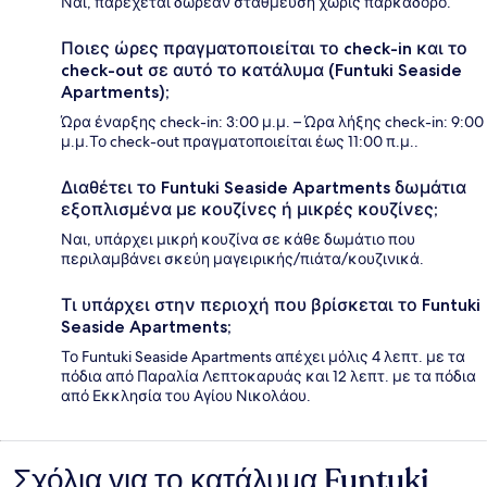
Ναι, παρέχεται δωρεάν στάθμευση χωρίς παρκαδόρο.
Ποιες ώρες πραγματοποιείται το check-in και το
check-out σε αυτό το κατάλυμα (Funtuki Seaside
Apartments);
Ώρα έναρξης check-in: 3:00 μ.μ. – Ώρα λήξης check-in: 9:00
μ.μ.Το check-out πραγματοποιείται έως 11:00 π.μ..
Διαθέτει το Funtuki Seaside Apartments δωμάτια
εξοπλισμένα με κουζίνες ή μικρές κουζίνες;
Ναι, υπάρχει μικρή κουζίνα σε κάθε δωμάτιο που
περιλαμβάνει σκεύη μαγειρικής/πιάτα/κουζινικά.
Τι υπάρχει στην περιοχή που βρίσκεται το Funtuki
Seaside Apartments;
Το Funtuki Seaside Apartments απέχει μόλις 4 λεπτ. με τα
πόδια από Παραλία Λεπτοκαρυάς και 12 λεπτ. με τα πόδια
από Εκκλησία του Αγίου Νικολάου.
Σχόλια για το κατάλυμα Funtuki
Σχόλια