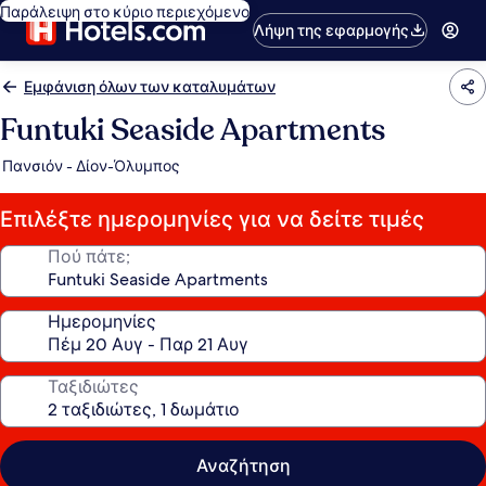
Παράλειψη στο κύριο περιεχόμενο
Λήψη της εφαρμογής
Εμφάνιση όλων των καταλυμάτων
Funtuki Seaside Apartments
Πανσιόν - Δίον-Όλυμπος
Επιλέξτε ημερομηνίες για να δείτε τιμές
Πού πάτε;
Ημερομηνίες
Ταξιδιώτες
Αναζήτηση