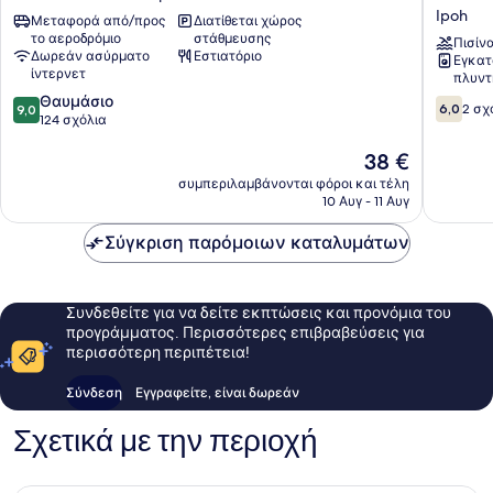
Garden
Infinity
Ipoh
Μεταφορά από/προς
Διατίθεται χώρος
Bandar
Suites
το αεροδρόμιο
στάθμευσης
Baru
l
Πισίν
Δωρεάν ασύρματο
Εστιατόριο
Εγκατ
Medan
The
ίντερνετ
πλυντ
Ipoh
Horizon
9.0
Θαυμάσιο
Ipoh
6.0
6,0
2 σχ
9,0
στα
124 σχόλια
l
στα
10,
by
10,
Η
38 €
Θαυμάσιο,
Grab
2
τιμή
124
A
σχόλια
συμπεριλαμβάνονται φόροι και τέλη
είναι
σχόλια
10 Αυγ - 11 Αυγ
Stay
38 €
l
Σύγκριση παρόμοιων καταλυμάτων
1-
8pax
Ipoh
Συνδεθείτε για να δείτε εκπτώσεις και προνόμια του
προγράμματος. Περισσότερες επιβραβεύσεις για
περισσότερη περιπέτεια!
Σύνδεση
Εγγραφείτε, είναι δωρεάν
Σχετικά με την περιοχή