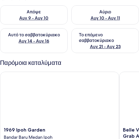
Έλεγχος διαθεσιμότητας για απόψε Αυγ 9 - Αυγ 10
Έλεγχος διαθεσιμότητας για α
Απόψε
Αύριο
Αυγ 9 - Αυγ 10
Αυγ 10 - Αυγ 11
Έλεγχος διαθεσιμότητας για αυτό το σαββατοκύριακο Αυγ 1
Έλεγχος διαθεσιμότητας για
Αυτό το σαββατοκύριακο
Το επόμενο
σαββατοκύριακο
Αυγ 14 - Αυγ 16
Αυγ 21 - Αυγ 23
Παρόμοια καταλύματα
1969 Ipoh Garden
Belle Vue
1969
Belle
1969 Ipoh Garden
Belle V
Ipoh
Vue
Grab A
Bandar Baru Medan Ipoh