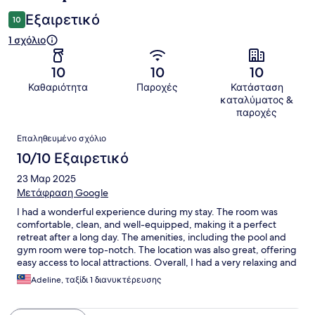
Εξαιρετικό
10
1 σχόλιο
10
10
10
Καθαριότητα
Παροχές
Κατάσταση
καταλύματος &
παροχές
Σχόλια
Επαληθευμένο σχόλιο
10/10 Εξαιρετικό
23 Μαρ 2025
Μετάφραση Google
I had a wonderful experience during my stay. The room was
comfortable, clean, and well-equipped, making it a perfect
retreat after a long day. The amenities, including the pool and
gym room were top-notch. The location was also great, offering
easy access to local attractions. Overall, I had a very relaxing and
enjoyable time, and I would definitely recommend this place to
Adeline, ταξίδι 1 διανυκτέρευσης
others.