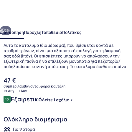
Manhattan
Ipoh
w
οηγούμενο
Επόμενο
Waterpark
35+
Επισκόπηση
Παροχές
Τοποθεσία
Πολιτικές
Αυτό το κατάλυμα (διαμέρισμα), που βρίσκεται κοντά σε
σταθμό τρένων, είναι μια εξαιρετική επιλογή για τη διαμονή
σας εδώ (Ιπόχ). Οι επισκέπτες μπορούν να απολαύσουν την
εξωτερική πισίνα ή να επιλέξουν μονοπάτια για πεζοπορία/
ποδηλασία σε κοντινή απόσταση. Το κατάλυμα διαθέτει πισίνα
για παιδιά, κήπο και δωρεάν WiFi.
Η
47 €
τρέχουσα
συμπεριλαμβάνονται φόροι και τέλη
τιμή
10 Αυγ - 11 Αυγ
Εξωτερική πισίνα
είναι
Σχόλια
Εξαιρετικό
10
Δείτε 1 σχόλιο
47 €
10 στα 10
Ολόκληρο διαμέρισμα
Για 9 άτομα