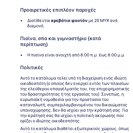
Προαιρετικές επιπλέον παροχές
Διατίθενται
κρεβάτια φουτόν
με 25 MYR ανά
διαμονή
Πισίνα, σπα και γυμναστήριο (κατά
περίπτωση)
Η πισίνα είναι ανοιχτή από 8:00 π.μ. έως 8:00 μ.μ.
Πολιτικές
Αυτό το κατάλυμα τελεί υπό τη διαχείριση ενός ιδιώτη
οικοδεσπότη (ο οποίος δεν ενεργεί εντός των πλαισίων
της ελεύθερου επαγγέλματός του, της επιχειρηματικής
του δραστηριότητας ή της εργασίας του). Συνεπώς, η
ευρωπαϊκή νομοθεσία για την προστασία του
καταναλωτή, συμπεριλαμβανομένου του δικαιώματος
υπαναχώρησης, δεν θα ισχύει για την κράτησή σας. Για
την κράτησή σας θα ισχύει η πολιτική ακύρωσης που
ορίζει ο ιδιώτης οικοδεσπότης.
Αυτό το κατάλυμα διαθέτει εξωτερικούς χώρους, όπως