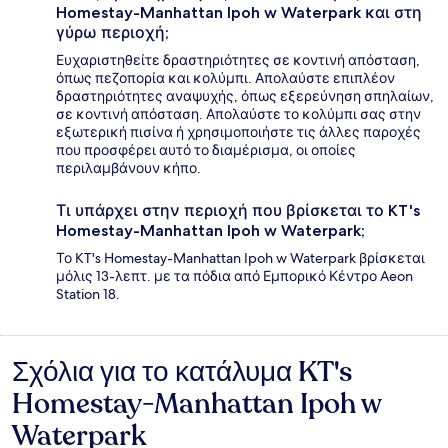
Homestay-Manhattan Ipoh w Waterpark και στη
γύρω περιοχή;
Ευχαριστηθείτε δραστηριότητες σε κοντινή απόσταση,
όπως πεζοπορία και κολύμπι. Απολαύστε επιπλέον
δραστηριότητες αναψυχής, όπως εξερεύνηση σπηλαίων,
σε κοντινή απόσταση. Απολαύστε το κολύμπι σας στην
εξωτερική πισίνα ή χρησιμοποιήστε τις άλλες παροχές
που προσφέρει αυτό το διαμέρισμα, οι οποίες
περιλαμβάνουν κήπο.
Τι υπάρχει στην περιοχή που βρίσκεται το KT's
Homestay-Manhattan Ipoh w Waterpark;
Το KT's Homestay-Manhattan Ipoh w Waterpark βρίσκεται
μόλις 13-λεπτ. με τα πόδια από Εμπορικό Κέντρο Aeon
Station 18.
Σχόλια για το κατάλυμα KT's
Σχόλια
Homestay-Manhattan Ipoh w
Waterpark