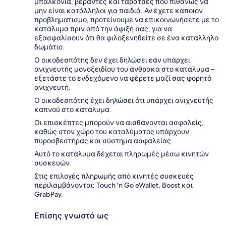
μπαλκόνια, βεράντες και ταράτσες που πιθανώς να
μην είναι κατάλληλοι για παιδιά. Αν έχετε κάποιον
προβληματισμό, προτείνουμε να επικοινωνήσετε με το
κατάλυμα πριν από την άφιξή σας, για να
εξασφαλίσουν ότι θα φιλοξενηθείτε σε ένα κατάλληλο
δωμάτιο.
Ο οικοδεσπότης δεν έχει δηλώσει εάν υπάρχει
ανιχνευτής μονοξειδίου του άνθρακα στο κατάλυμα –
εξετάστε το ενδεχόμενο να φέρετε μαζί σας φορητό
ανιχνευτή.
Ο οικοδεσπότης έχει δηλώσει ότι υπάρχει ανιχνευτής
καπνού στο κατάλυμα.
Οι επισκέπτες μπορούν να αισθάνονται ασφαλείς,
καθώς στον χώρο του καταλύματος υπάρχουν:
πυροσβεστήρας και σύστημα ασφαλείας.
Αυτό το κατάλυμα δέχεται πληρωμές μέσω κινητών
συσκευών.
Στις επιλογές πληρωμής από κινητές συσκευές
περιλαμβάνονται: Touch 'n Go eWallet, Boost και
GrabPay.
Επίσης γνωστό ως