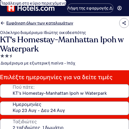
Παράλειψη στο κύριο περιεχόμενο
Λήψη της εφαρμογής
Εμφάνιση όλων των καταλυμάτων
Ολόκληρο διαμέρισμα
·
Ιδιώτης οικοδεσπότης
KT's Homestay-Manhattan Ipoh w
Waterpark
Κατάλυμα
με
Διαμέρισμα με εξωτερική πισίνα - Ιπόχ
2.5
αστέρια
Επιλέξτε ημερομηνίες για να δείτε τιμές
Πού πάτε;
Ημερομηνίες
Ταξιδιώτες