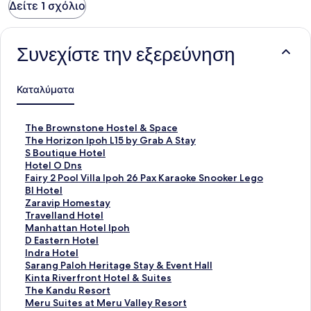
Δείτε 1 σχόλιο
Συνεχίστε την εξερεύνηση
Καταλύματα
Σ
The Brownstone Hostel & Space
τ
Σ
The Horizon Ipoh L15 by Grab A Stay
ά
τ
Σ
S Boutique Hotel
ν
ά
τ
Σ
Hotel O Dns
τ
ν
ά
τ
Σ
Fairy 2 Pool Villa Ipoh 26 Pax Karaoke Snooker Lego
α
τ
ν
ά
τ
Σ
Bl Hotel
ρ
α
τ
ν
ά
τ
Σ
Zaravip Homestay
Σ
ρ
α
τ
ν
ά
τ
Σ
Travelland Hotel
ύ
Σ
ρ
α
τ
ν
ά
τ
Σ
Manhattan Hotel Ipoh
ν
ύ
Σ
ρ
α
τ
ν
ά
τ
Σ
D Eastern Hotel
δ
ν
ύ
Σ
ρ
α
τ
ν
ά
τ
Σ
Indra Hotel
ε
δ
ν
ύ
Σ
ρ
α
τ
ν
ά
τ
Σ
Sarang Paloh Heritage Stay & Event Hall
σ
ε
δ
ν
ύ
Σ
ρ
α
τ
ν
ά
τ
Σ
Kinta Riverfront Hotel & Suites
μ
σ
ε
δ
ν
ύ
Σ
ρ
α
τ
ν
ά
τ
Σ
The Kandu Resort
ο
μ
σ
ε
δ
ν
ύ
Σ
ρ
α
τ
ν
ά
τ
Σ
Meru Suites at Meru Valley Resort