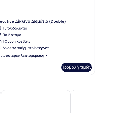
xecutive Δίκλινο Δωμάτιο (Double)
1 υπνοδωμάτιο
Για 2 άτομα
1 Queen Κρεβάτι
Δωρεάν ασύρματο ίντερνετ
ρισσότερες
ρισσότερες λεπτομέρειες
πτομέρειες
α
Προβολή τιμών
ecutive
κλινο
μάτιο
ouble)
Soula Naxos
Ξενοδοχείο Astir of N