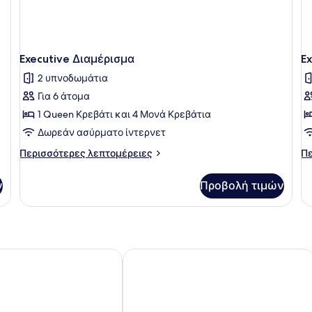
Executive Διαμέρισμα
E
2 υπνοδωμάτια
Για 6 άτομα
1 Queen Κρεβάτι και 4 Μονά Κρεβάτια
Δωρεάν ασύρματο ίντερνετ
Περισσότερες
Πε
Περισσότερες λεπτομέρειες
Πε
λεπτομέρειες
λε
για
γι
ν
Προβολή τιμών
Executive
Ex
Διαμέρισμα
Δί
Δω
(D
axos
Aeolis Boutique Hotel