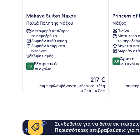
Makava
Princess
Makava Suites Naxos
Princess of
Suites
of
Παλιά Πόλη της Νάξου
Νάξος
Naxos
Naxos
Μεταφορά από/προς
Πισίνα
Παλιά
Νάξος
το αεροδρόμιο
Μεταφορά α
Πόλη
Δωρεάν στάθμευση
το αεροδρόμ
της
Δωρεάν ασύρματο
Δέχεται κατ
Νάξου
ίντερνετ
Δωρεάν στά
Κλιματισμός
8.8
Άριστο
8,8
10.0
Εξαιρετικό
στα
160 σχόλια
10
στα
98 σχόλια
10,
10,
Άριστο,
Η
217 €
Εξαιρετικό,
160
τιμή
98
συμπεριλαμβάνονται φόροι και τέλη
συμπερι
σχόλια
είναι
3 Σεπ - 4 Σεπ
σχόλια
217 €
Συνδεθείτε για να δείτε εκπτώσει
Περισσότερες επιβραβεύσεις για π