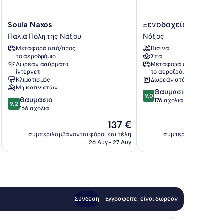
Soula
Ξενοδοχείο
Soula Naxos
Ξενοδοχείο Astir of
Naxos
Astir
Παλιά Πόλη της Νάξου
Νάξος
Παλιά
of
Μεταφορά από/προς
Πισίνα
Πόλη
Naxos
το αεροδρόμιο
Σπα
της
Νάξος
Δωρεάν ασύρματο
Μεταφορά από/προς
Νάξου
ίντερνετ
το αεροδρόμιο
Κλιματισμός
Δωρεάν στάθμευση
Μη καπνιστών
9.0
Θαυμάσιο
9,0
9.2
Θαυμάσιο
στα
176 σχόλια
9,2
στα
166 σχόλια
10,
10,
Θαυμάσιο,
Η
137 €
Θαυμάσιο,
176
τιμή
166
συμπεριλαμβάνονται φόροι και τέλη
συμπεριλαμβάνοντα
σχόλια
είναι
26 Αυγ - 27 Αυγ
σχόλια
137 €
Σύνδεση
Εγγραφείτε, είναι δωρεάν