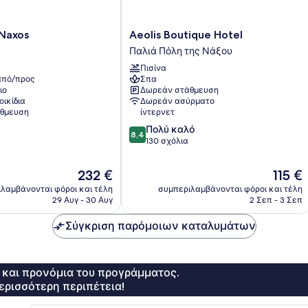
Aeolis
 Naxos
Aeolis Boutique Hotel
Boutique
Παλιά Πόλη της Νάξου
Hotel
Πισίνα
Παλιά
πό/προς
Σπα
Πόλη
ιο
Δωρεάν στάθμευση
της
οικίδια
Δωρεάν ασύρματο
Νάξου
θμευση
ίντερνετ
8.4
Πολύ καλό
8,4
στα
130 σχόλια
10,
Πολύ
Η
Η
232 €
115 €
καλό,
τιμή
τιμή
λαμβάνονται φόροι και τέλη
συμπεριλαμβάνονται φόροι και τέλη
130
είναι
είναι
29 Αυγ - 30 Αυγ
2 Σεπ - 3 Σεπ
σχόλια
232 €
115 €
Σύγκριση παρόμοιων καταλυμάτων
ς και προνόμια του προγράμματος.
ερισσότερη περιπέτεια!