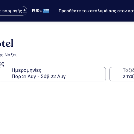
•
 εφαρμογής
EUR
Προσθέστε το κατάλυμά σας στον κα
tel
της Νάξου
ές
Ημερομηνίες
Ταξι