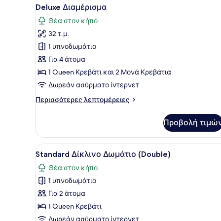
Προβολή
Ένα υπνοδωμάτιο με ένα κρεβ
7
Deluxe Διαμέρισμα
όλων
Θέα στον κήπο
των
32 τ.μ.
φωτογραφιών
για
1 υπνοδωμάτιο
Deluxe
Για 4 άτομα
Διαμέρισμα
1 Queen Κρεβάτι και 2 Μονά Κρεβάτια
Δωρεάν ασύρματο ίντερνετ
Περισσότερες
Περισσότερες λεπτομέρειες
λεπτομέρειες
για
Προβολή τιμώ
Deluxe
Διαμέρισμα
Προβολή
Ένα κρεβάτι με ένα ριγέ μα
7
Standard Δίκλινο Δωμάτιο (Double)
όλων
Θέα στον κήπο
των
1 υπνοδωμάτιο
φωτογραφιών
για
Για 2 άτομα
Standard
1 Queen Κρεβάτι
Δίκλινο
Δωρεάν ασύρματο ίντερνετ