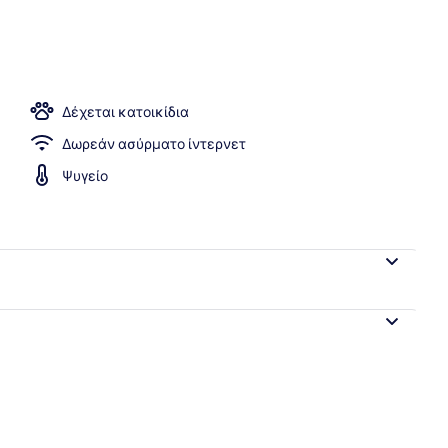
ινο Δωμάτιο (Double) | Κουρτίνες συσκότισης, δωρεάν Wi-Fi, μοναδική 
Δέχεται κατοικίδια
Δωρεάν ασύρματο ίντερνετ
Ψυγείο