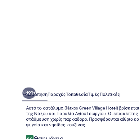
Hotel
91+
Επισκόπηση
Παροχές
Τοποθεσία
Τιμές
Πολιτικές
Αυτό το κατάλυμα (Naxos Green Village Hotel) βρίσκετα
της Νάξου και Παραλία Αγίου Γεωργίου. Οι επισκέπτε
στάθμευση χωρίς παρκαδόρο. Προσφέρονται αίθριο κα
ψυγεία και νησίδες κουζίνας.
Σχόλια
Θαυμάσιο
9,0