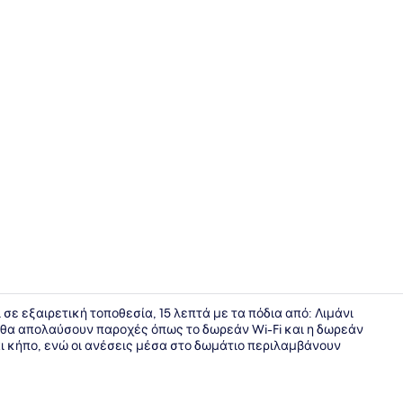
Κουρτίνες σ
ι σε εξαιρετική τοποθεσία, 15 λεπτά με τα πόδια από: Λιμάνι
ς θα απολαύσουν παροχές όπως το δωρεάν Wi-Fi και η δωρεάν
ι κήπο, ενώ οι ανέσεις μέσα στο δωμάτιο περιλαμβάνουν
Comfort Δια