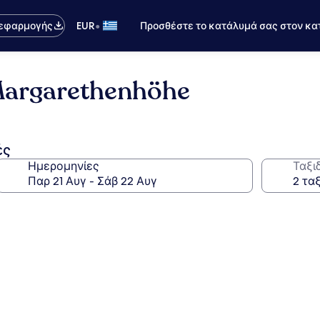
•
 εφαρμογής
EUR
Προσθέστε το κατάλυμά σας στον κα
Margarethenhöhe
ές
Ημερομηνίες
Ταξι