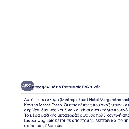
Margarethenhöhe
92+
Επισκόπηση
Δωμάτια
Τοποθεσία
Πολιτικές
Αυτό το κατάλυμα (Mintrops Stadt Hotel Margarethenhö
Κέντρο Messe Essen. Οι επισκέπτες που αναζητούν κάτι
σερβίρει διεθνής κουζίνα και είναι ανοικτό για πρωιν
Τα μέσα μαζικής μεταφοράς είναι σε πολύ κοντινή από
Laubenweg βρίσκεται σε απόσταση 2 λεπτών και το ση
απόσταση 7 λεπτών.