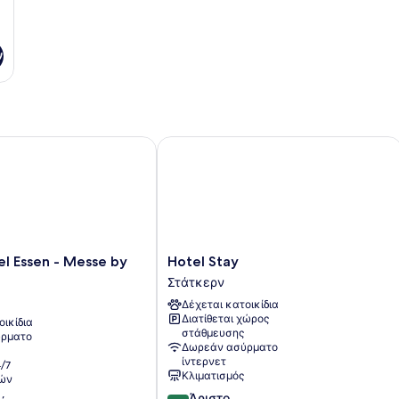
ν
 Essen - Messe by IHG
Hotel Stay
Hotel
l Essen - Messe by
Hotel Stay
Stay
Στάτκερν
Στάτκερν
Δέχεται κατοικίδια
Διατίθεται χώρος
οικίδια
στάθμευσης
ρματο
Δωρεάν ασύρματο
ίντερνετ
/7
Κλιματισμός
ών
8.8
Άριστο