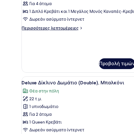
για
Για 4 άτομα
Διαμέρισμα
1 Διπλό Κρεβάτι και 1 Μεγάλος Μονός Καναπές-Κρεβ
Δωρεάν ασύρματο ίντερνετ
Περισσότερες
Περισσότερες λεπτομέρειες
λεπτομέρειες
για
Διαμέρισμα
Προβολή τιμώ
Προβολή
Ένα δωμάτιο ξενοδοχείου με
5
Deluxe Δίκλινο Δωμάτιο (Double), Μπαλκόνι
όλων
Θέα στην πόλη
των
22 τ.μ.
φωτογραφιών
για
1 υπνοδωμάτιο
Deluxe
Για 2 άτομα
Δίκλινο
1 Queen Κρεβάτι
Δωμάτιο
Δωρεάν ασύρματο ίντερνετ