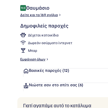
Σχόλια
Θαυμάσιο
9,0
9,0 στα 10
Δείτε και τα 169 σχόλια
Πρωινό σε 
Δημοφιλείς παροχές
Δέχεται κατοικίδια
Δωρεάν ασύρματο ίντερνετ
Μπαρ
Εμφάνιση όλων
Βασικές παροχές
(12)
Νιώστε σαν στο σπίτι σας
(6)
Γιατί αγαπάμε αυτό το κατάλυμα