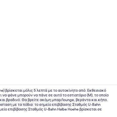
Σουίτα | Θέ
he) βρίσκεται μόλις 5 λεπτά με το αυτοκίνητο από: Εκθεσιακό
 να φάνε μπορούν να πάνε σε αυτό το εστιατόριο (M), το οποίο
ό και βραδινό. Θα βρείτε ακόμη μπαρ/lounge, βεράντα και κήπο.
Βεράντα/αί
σταση με τα πόδια: το σημείο επιβίβασης Σταθμός U-Bahn
μείο επιβίβασης Σταθμός U-Bahn Halbe Hoehe βρίσκεται σε