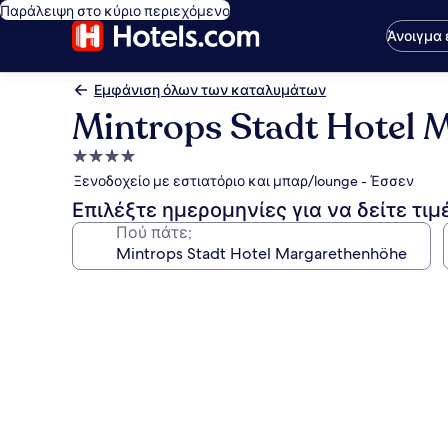
Παράλειψη στο κύριο περιεχόμενο
Άνοιγμα
Εμφάνιση όλων των καταλυμάτων
Mintrops Stadt Hotel 
Κατάλυμα
με
Ξενοδοχείο με εστιατόριο και μπαρ/lounge - Έσσεν
4.0
Επιλέξτε ημερομηνίες για να δείτε τιμ
αστέρια
Πού πάτε;
Συλλογή
φωτογραφιών
για
Mintrops
Stadt
Hotel