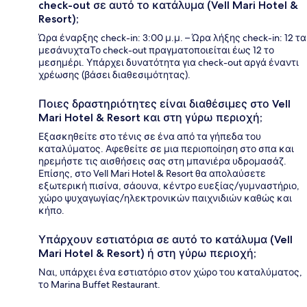
check-out σε αυτό το κατάλυμα (Vell Mari Hotel &
Resort);
Ώρα έναρξης check-in: 3:00 μ.μ. – Ώρα λήξης check-in: 12 τα
μεσάνυχταΤο check-out πραγματοποιείται έως 12 το
μεσημέρι. Υπάρχει δυνατότητα για check-out αργά έναντι
χρέωσης (βάσει διαθεσιμότητας).
Ποιες δραστηριότητες είναι διαθέσιμες στο Vell
Mari Hotel & Resort και στη γύρω περιοχή;
Εξασκηθείτε στο τένις σε ένα από τα γήπεδα του
καταλύματος. Αφεθείτε σε μια περιοποίηση στο σπα και
ηρεμήστε τις αισθήσεις σας στη μπανιέρα υδρομασάζ.
Επίσης, στο Vell Mari Hotel & Resort θα απολαύσετε
εξωτερική πισίνα, σάουνα, κέντρο ευεξίας/γυμναστήριο,
χώρο ψυχαγωγίας/ηλεκτρονικών παιχνιδιών καθώς και
κήπο.
Υπάρχουν εστιατόρια σε αυτό το κατάλυμα (Vell
Mari Hotel & Resort) ή στη γύρω περιοχή;
Ναι, υπάρχει ένα εστιατόριο στον χώρο του καταλύματος,
το Marina Buffet Restaurant.