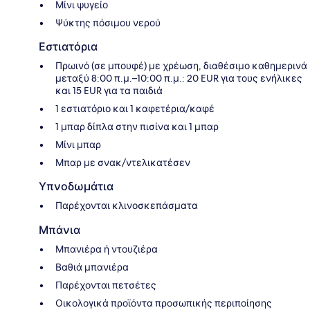
Μίνι ψυγείο
Ψύκτης πόσιμου νερού
Εστιατόρια
Πρωινό (σε μπουφέ) με χρέωση, διαθέσιμο καθημερινά
μεταξύ 8:00 π.μ.–10:00 π.μ.: 20 EUR για τους ενήλικες
και 15 EUR για τα παιδιά
1 εστιατόριο και 1 καφετέρια/καφέ
1 μπαρ δίπλα στην πισίνα και 1 μπαρ
Μίνι μπαρ
Μπαρ με σνακ/ντελικατέσεν
Υπνοδωμάτια
Παρέχονται κλινοσκεπάσματα
Μπάνια
Μπανιέρα ή ντουζιέρα
Βαθιά μπανιέρα
Παρέχονται πετσέτες
Οικολογικά προϊόντα προσωπικής περιποίησης