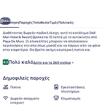
Hotel
&
Resort
οηγούμενο
Επόμενο
184+
Επισκόπηση
Παροχές
Τοποθεσία
Τιμές
Πολιτικές
Διαθέτοντας δωρεάν παιδική λέσχη, αυτό το κατάλυμα (Vell
Mari Hotel & Resort) βρίσκεται 10 λεπτά με το αυτοκίνητο από:
Playa De Muro. Οι επισκέπτες μπορούν να απολαύσουν
περιποιήσεις στο σπα όπως μασάζ και να πάρουν κάτι να φάνε
στην καφετέρια. Θα βρείτε ακόμη εσωτερική πισίνα και
εξωτερική πισίνα, ενώ τα διαμερίσματα προσφέρουν βαθιές
μπανιέρες και τηλεοράσεις πλάσμα. Άλλοι ταξιδιώτες λένε
Σχόλια
Πολύ καλό
εξαιρετικά πράγματα για το εξυπηρετικό προσωπικό.
8,2
Δείτε και τα 260 σχόλια
8,2 στα 10
Εσωτερική πισίνα, εξωτερική πισίν
Δημοφιλείς παροχές
Πισίνα
Εγκαταστάσεις
πλυντηρίων
Δωρεάν ασύρματο
Κλιματισμός
ίντερνετ