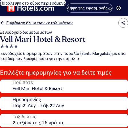
Παράλειψη στο κύριο περιεχόμενο
Λήψη της εφαρμογής
Εμφάνιση όλων των καταλυμάτων
Ξενοδοχείο διαμερισμάτων
Vell Mari Hotel & Resort
Κατάλυμα
με
Ξενοδοχείο διαμερισμάτων στην παραλία (Santa Margalida) με σπα
4.0
και δωρεάν λεωφορειάκι για την παραλία
αστέρια
Επιλέξτε ημερομηνίες για να δείτε τιμές
Πού πάτε;
Ημερομηνίες
Ταξιδιώτες