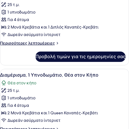
όλων
25 τ.μ.
των
1 υπνοδωμάτιο
φωτογραφιών
για
Για 4 άτομα
Διαμέρισμα,
2 Μονά Κρεβάτια και 1 Διπλός Καναπές-Κρεβάτι
1
Δωρεάν ασύρματο ίντερνετ
Υπνοδωμάτιο,
Περισσότερες
Περισσότερες λεπτομέρειες
Θέα
λεπτομέρειες
στην
για
Προβολή τιμών για τις ημερομηνίες σας
Διαμέρισμα,
Πισίνα
1
Υπνοδωμάτιο,
Προβολή
Μίνι μπαρ, γραφείο, ηχομόνωση, 
11
Θέα
Διαμέρισμα, 1 Υπνοδωμάτιο, Θέα στον Κήπο
όλων
στην
Θέα στον κήπο
Πισίνα
των
25 τ.μ.
φωτογραφιών
για
1 υπνοδωμάτιο
Διαμέρισμα,
Για 4 άτομα
1
2 Μονά Κρεβάτια και 1 Queen Καναπές-Κρεβάτι
Υπνοδωμάτιο,
Δωρεάν ασύρματο ίντερνετ
Θέα
Περισσότερες