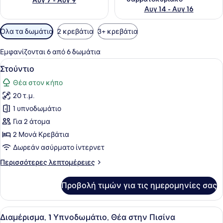
Αυγ 7 - Αυγ 9
Αυγ 14 - Αυγ 16
Διαθέσιμα
Όλα τα δωμάτια
2 κρεβάτια
3+ κρεβάτια
φίλτρα
για
Εμφανίζονται 6 από 6 δωμάτια
τα
Προβολή
Μίνι μπαρ, γραφείο, ηχομόνωση, 
7
Στούντιο
δωμάτια
όλων
Θέα στον κήπο
των
20 τ.μ.
φωτογραφιών
για
1 υπνοδωμάτιο
Στούντιο
Για 2 άτομα
2 Μονά Κρεβάτια
Δωρεάν ασύρματο ίντερνετ
Περισσότερες
Περισσότερες λεπτομέρειες
λεπτομέρειες
για
Προβολή τιμών για τις ημερομηνίες σας
Στούντιο
Προβολή
Διαμέρισμα, 1 Υπνοδωμάτιο, Θέα σ
8
Διαμέρισμα, 1 Υπνοδωμάτιο, Θέα στην Πισίνα