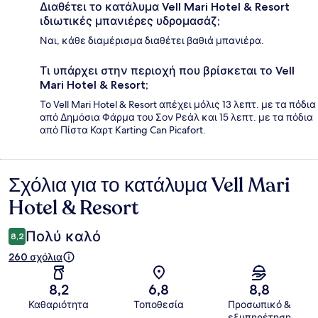
Διαθέτει το κατάλυμα Vell Mari Hotel & Resort
ιδιωτικές μπανιέρες υδρομασάζ;
Ναι, κάθε διαμέρισμα διαθέτει βαθιά μπανιέρα.
Τι υπάρχει στην περιοχή που βρίσκεται το Vell
Mari Hotel & Resort;
Το Vell Mari Hotel & Resort απέχει μόλις 13 λεπτ. με τα πόδια
από Δημόσια Φάρμα του Σον Ρεάλ και 15 λεπτ. με τα πόδια
από Πίστα Καρτ Karting Can Picafort.
Σχόλια για το κατάλυμα Vell Mari
Σχόλια
Hotel & Resort
Πολύ καλό
8,2
260 σχόλια
8,2
6,8
8,8
Καθαριότητα
Τοποθεσία
Προσωπικό &
εξυπηρέτηση