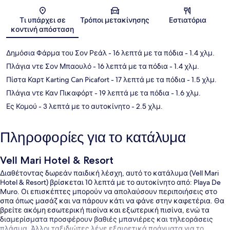
Χάρτης
Τι υπάρχει σε
Τρόποι μετακίνησης
Εστιατόρια
κοντινή απόσταση
Δημόσια Φάρμα του Σον Ρεάλ
- 16 λεπτά με τα πόδια
- 1.4 χλμ.
Πλάγια ντε Σον Μπαουλό
- 16 λεπτά με τα πόδια
- 1.4 χλμ.
Πίστα Καρτ Karting Can Picafort
- 17 λεπτά με τα πόδια
- 1.5 χλμ.
Πλάγια ντε Καν Πικαφόρτ
- 19 λεπτά με τα πόδια
- 1.6 χλμ.
Ες Κομού
- 3 λεπτά με το αυτοκίνητο
- 2.5 χλμ.
Πληροφορίες για το κατάλυμα
Vell Mari Hotel & Resort
Διαθέτοντας δωρεάν παιδική λέσχη, αυτό το κατάλυμα (Vell Mari
Hotel & Resort) βρίσκεται 10 λεπτά με το αυτοκίνητο από: Playa De
Muro. Οι επισκέπτες μπορούν να απολαύσουν περιποιήσεις στο
σπα όπως μασάζ και να πάρουν κάτι να φάνε στην καφετέρια. Θα
βρείτε ακόμη εσωτερική πισίνα και εξωτερική πισίνα, ενώ τα
διαμερίσματα προσφέρουν βαθιές μπανιέρες και τηλεοράσεις
πλάσμα. Άλλοι ταξιδιώτες λένε εξαιρετικά πράγματα για το