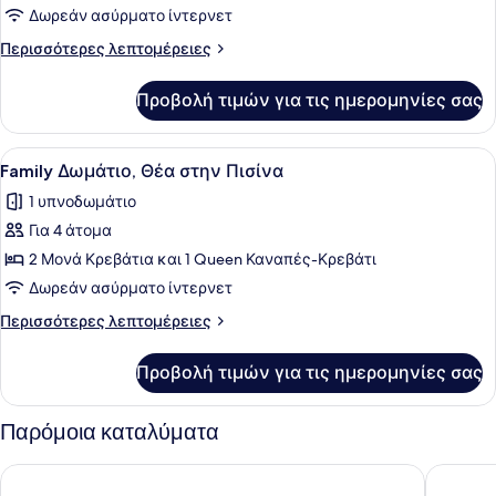
Family
Δωρεάν ασύρματο ίντερνετ
Δωμάτιο,
Περισσότερες
Περισσότερες λεπτομέρειες
Θέα
λεπτομέρειες
στον
για
Προβολή τιμών για τις ημερομηνίες σας
Family
Κήπο
Δωμάτιο,
Θέα
Προβολή
Μίνι μπαρ, γραφείο, ηχομόνωση, 
3
στον
Family Δωμάτιο, Θέα στην Πισίνα
όλων
Κήπο
1 υπνοδωμάτιο
των
Για 4 άτομα
φωτογραφιών
για
2 Μονά Κρεβάτια και 1 Queen Καναπές-Κρεβάτι
Family
Δωρεάν ασύρματο ίντερνετ
Δωμάτιο,
Περισσότερες
Περισσότερες λεπτομέρειες
Θέα
λεπτομέρειες
στην
για
Προβολή τιμών για τις ημερομηνίες σας
Family
Πισίνα
Δωμάτιο,
Θέα
Παρόμοια καταλύματα
στην
Πισίνα
Aparthotel Can Picafort Palace
Grupotel