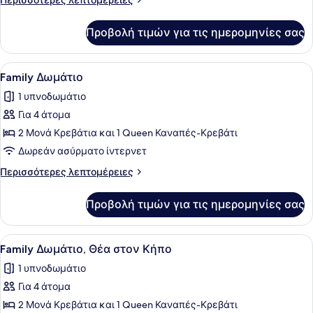
Περισσότερες λεπτομέρειες
στον
λεπτομέρειες
Κήπο
για
Προβολή τιμών για τις ημερομηνίες σας
Διαμέρισμα,
1
Υπνοδωμάτιο,
Προβολή
Τηλεόραση πλάσμα 32 ιντσών με δ
3
Θέα
Family Δωμάτιο
όλων
στον
1 υπνοδωμάτιο
Κήπο
των
Για 4 άτομα
φωτογραφιών
για
2 Μονά Κρεβάτια και 1 Queen Καναπές-Κρεβάτι
Family
Δωρεάν ασύρματο ίντερνετ
Δωμάτιο
Περισσότερες
Περισσότερες λεπτομέρειες
λεπτομέρειες
για
Προβολή τιμών για τις ημερομηνίες σας
Family
Δωμάτιο
Προβολή
Family Δωμάτιο, Θέα στον Κήπο | 
3
Family Δωμάτιο, Θέα στον Κήπο
όλων
1 υπνοδωμάτιο
των
Για 4 άτομα
φωτογραφιών
για
2 Μονά Κρεβάτια και 1 Queen Καναπές-Κρεβάτι