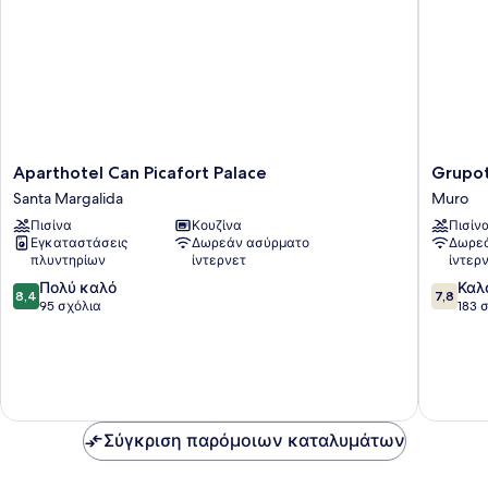
Aparthotel
Grupote
Aparthotel Can Picafort Palace
Grupot
Can
Alcudia
Santa Margalida
Muro
Picafort
Pins
Πισίνα
Κουζίνα
Πισίν
Palace
Muro
Εγκαταστάσεις
Δωρεάν ασύρματο
Δωρεά
Santa
πλυντηρίων
ίντερνετ
ίντερ
Margalida
8.4
7.8
Πολύ καλό
Καλ
8,4
7,8
στα
στα
95 σχόλια
183 
10,
10,
Πολύ
Καλό,
καλό,
183
95
σχόλια
σχόλια
Σύγκριση παρόμοιων καταλυμάτων