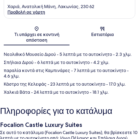
Χαριά, Ανατολική Μάνη, Λακωνίας, 230 62
Προβολή σε χάρτη
Χάρτης
Τι υπάρχει σε κοντινή
Εστιατόρια
απόσταση
Νεολιθικό Μουσείο Διρού
- 5 λεπτά με το αυτοκίνητο
- 2.3 χλμ.
Σπήλαια Διρού
- 6 λεπτά με το αυτοκίνητο
- 4.2 χλμ.
παραλία κοντά στις Καμπινάρες
- 7 λεπτά με το αυτοκίνητο
-
4.6 χλμ.
Κάστρο της Κελεφάς
- 23 λεπτά με το αυτοκίνητο
- 17.0 χλμ.
Χαλκιά Βάτα
- 24 λεπτά με το αυτοκίνητο
- 18.1 χλμ.
Πληροφορίες για το κατάλυμα
Focalion Castle Luxury Suites
Σε αυτό το κατάλυμα (Focalion Castle Luxury Suites), θα βρίσκεστε 10
λεπτά με το αυτοκίνητο από: Ιόνιο Πέλαγος και Σπήλαια Διρού.