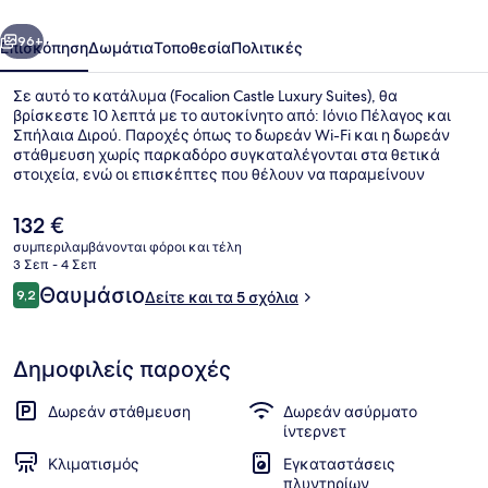
οηγούμενο
Επόμενο
96+
Επισκόπηση
Δωμάτια
Τοποθεσία
Πολιτικές
Σε αυτό το κατάλυμα (Focalion Castle Luxury Suites), θα
βρίσκεστε 10 λεπτά με το αυτοκίνητο από: Ιόνιο Πέλαγος και
Σπήλαια Διρού. Παροχές όπως το δωρεάν Wi-Fi και η δωρεάν
στάθμευση χωρίς παρκαδόρο συγκαταλέγονται στα θετικά
στοιχεία, ενώ οι επισκέπτες που θέλουν να παραμείνουν
δραστήριοι μπορούν να επιλέξουν μονοπάτια για πεζοπορία/
ποδηλασία και κολύμπι με αναπνευστήρα σε κοντινή
Η
132 €
απόσταση. Άλλες παροχές περιλαμβάνουν βεράντα και κήπο.
τρέχουσα
συμπεριλαμβάνονται φόροι και τέλη
τιμή
3 Σεπ - 4 Σεπ
Εξωτερικοί χώροι
είναι
Σχόλια
Θαυμάσιο
9,2
Δείτε και τα 5 σχόλια
132 €
9,2 στα 10
Δημοφιλείς παροχές
Δωρεάν στάθμευση
Δωρεάν ασύρματο
ίντερνετ
Κλιματισμός
Εγκαταστάσεις
πλυντηρίων