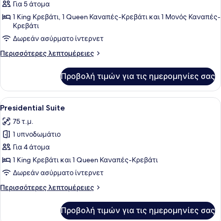
για
Για 5 άτομα
Deluxe
1 King Κρεβάτι, 1 Queen Καναπές-Κρεβάτι και 1 Μονός Καναπές-
Κρεβάτι
Suite
Δωρεάν ασύρματο ίντερνετ
Περισσότερες
Περισσότερες λεπτομέρειες
λεπτομέρειες
για
Προβολή τιμών για τις ημερομηνίες σας
Deluxe
Suite
Προβολή
Presidential Suite | 1 υπνοδωμάτι
6
Presidential Suite
όλων
75 τ.μ.
των
1 υπνοδωμάτιο
φωτογραφιών
για
Για 4 άτομα
Presidential
1 King Κρεβάτι και 1 Queen Καναπές-Κρεβάτι
Suite
Δωρεάν ασύρματο ίντερνετ
Περισσότερες
Περισσότερες λεπτομέρειες
λεπτομέρειες
για
Προβολή τιμών για τις ημερομηνίες σας
Presidential