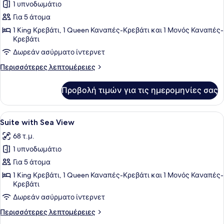
1 υπνοδωμάτιο
των
Για 5 άτομα
φωτογραφιών
για
1 King Κρεβάτι, 1 Queen Καναπές-Κρεβάτι και 1 Μονός Καναπές-
Κρεβάτι
Queen
Δωρεάν ασύρματο ίντερνετ
Suite
Περισσότερες
Περισσότερες λεπτομέρειες
λεπτομέρειες
για
Προβολή τιμών για τις ημερομηνίες σας
Queen
Suite
Προβολή
1 υπνοδωμάτιο, υποαλλεργικά κλι
8
Suite with Sea View
όλων
68 τ.μ.
των
1 υπνοδωμάτιο
φωτογραφιών
για
Για 5 άτομα
Suite
1 King Κρεβάτι, 1 Queen Καναπές-Κρεβάτι και 1 Μονός Καναπές-
Κρεβάτι
with
Sea
Δωρεάν ασύρματο ίντερνετ
View
Περισσότερες
Περισσότερες λεπτομέρειες
λεπτομέρειες