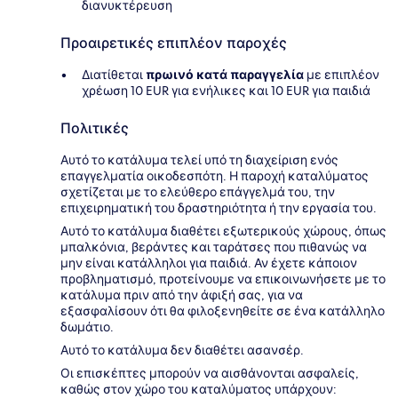
διανυκτέρευση
Προαιρετικές επιπλέον παροχές
Διατίθεται
πρωινό κατά παραγγελία
με επιπλέον
χρέωση 10 EUR για ενήλικες και 10 EUR για παιδιά
Πολιτικές
Αυτό το κατάλυμα τελεί υπό τη διαχείριση ενός
επαγγελματία οικοδεσπότη. Η παροχή καταλύματος
σχετίζεται με το ελεύθερο επάγγελμά του, την
επιχειρηματική του δραστηριότητα ή την εργασία του.
Αυτό το κατάλυμα διαθέτει εξωτερικούς χώρους, όπως
μπαλκόνια, βεράντες και ταράτσες που πιθανώς να
μην είναι κατάλληλοι για παιδιά. Αν έχετε κάποιον
προβληματισμό, προτείνουμε να επικοινωνήσετε με το
κατάλυμα πριν από την άφιξή σας, για να
εξασφαλίσουν ότι θα φιλοξενηθείτε σε ένα κατάλληλο
δωμάτιο.
Αυτό το κατάλυμα δεν διαθέτει ασανσέρ.
Οι επισκέπτες μπορούν να αισθάνονται ασφαλείς,
καθώς στον χώρο του καταλύματος υπάρχουν: