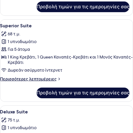
για
Προβολή τιμών για τις ημερομηνίες σας
Suite
with
Sea
Προβολή
1 υπνοδωμάτιο, υποαλλεργικά κλι
6
View
Superior Suite
όλων
68 τ.μ.
των
1 υπνοδωμάτιο
φωτογραφιών
για
Για 5 άτομα
Superior
1 King Κρεβάτι, 1 Queen Καναπές-Κρεβάτι και 1 Μονός Καναπές-
Κρεβάτι
Suite
Δωρεάν ασύρματο ίντερνετ
Περισσότερες
Περισσότερες λεπτομέρειες
λεπτομέρειες
για
Προβολή τιμών για τις ημερομηνίες σας
Superior
Suite
Προβολή
Deluxe Suite | 1 υπνοδωμάτιο, υπ
4
Deluxe Suite
όλων
75 τ.μ.
των
1 υπνοδωμάτιο
φωτογραφιών