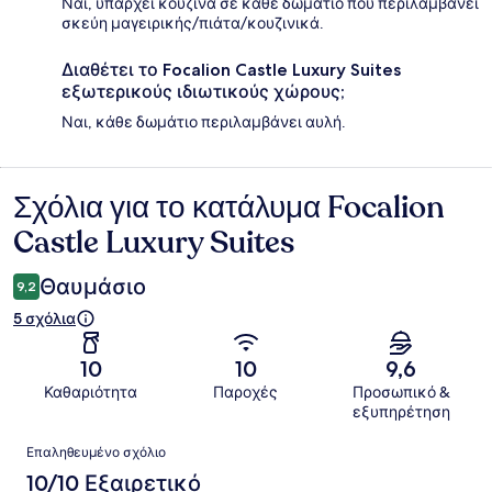
Ναι, υπάρχει κουζίνα σε κάθε δωμάτιο που περιλαμβάνει
σκεύη μαγειρικής/πιάτα/κουζινικά.
Διαθέτει το Focalion Castle Luxury Suites
εξωτερικούς ιδιωτικούς χώρους;
Ναι, κάθε δωμάτιο περιλαμβάνει αυλή.
Σχόλια για το κατάλυμα Focalion
Σχόλια
Castle Luxury Suites
Θαυμάσιο
9,2
5 σχόλια
10
10
9,6
Καθαριότητα
Παροχές
Προσωπικό &
εξυπηρέτηση
Σχόλια
Επαληθευμένο σχόλιο
10/10 Εξαιρετικό