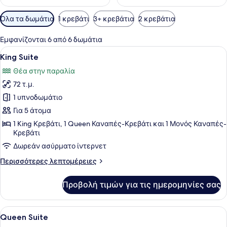
Διαθέσιμα
Όλα τα δωμάτια
1 κρεβάτι
3+ κρεβάτια
2 κρεβάτια
φίλτρα
για
Εμφανίζονται 6 από 6 δωμάτια
τα
Προβολή
King Suite | 1 υπνοδωμάτιο, υποα
4
King Suite
δωμάτια
όλων
Θέα στην παραλία
των
72 τ.μ.
φωτογραφιών
για
1 υπνοδωμάτιο
King
Για 5 άτομα
Suite
1 King Κρεβάτι, 1 Queen Καναπές-Κρεβάτι και 1 Μονός Καναπές-
Κρεβάτι
Δωρεάν ασύρματο ίντερνετ
Περισσότερες
Περισσότερες λεπτομέρειες
λεπτομέρειες
για
Προβολή τιμών για τις ημερομηνίες σας
King
Suite
Προβολή
Queen Suite | 1 υπνοδωμάτιο, υπο
6
Queen Suite
όλων