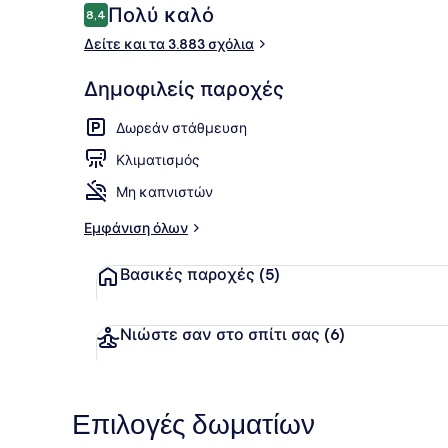
Σχόλια
Πολύ καλό
8,4
8,4 στα 10
Δείτε και τα 3.883 σχόλια
Standard Δω
Δημοφιλείς παροχές
Δωρεάν στάθμευση
Κλιματισμός
Μη καπνιστών
Εμφάνιση όλων
Βασικές παροχές
(5)
Νιώστε σαν στο σπίτι σας
(6)
Επιλογές δωματίων