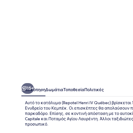
Québec
15+
Επισκόπηση
Δωμάτια
Τοποθεσία
Πολιτικές
Αυτό το κατάλυμα (Repotel Henri IV Québec) βρίσκεται 
Ενυδρείο του Κεμπέκ. Οι επισκέπτες θα απολαύσουν 
παρκαδόρο. Επίσης, σε κοντινή απόσταση με το αυτοκίνη
Capitale και Ποταμός Αγίου Λαυρέντη. Άλλοι ταξιδιώτε
προσωπικό.