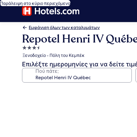
Παράλειψη στο κύριο περιεχόμενο
Εμφάνιση όλων των καταλυμάτων
Repotel Henri IV Québ
Κατάλυμα
με
Ξενοδοχείο - Πόλη του Κεμπέκ
3.5
Επιλέξτε ημερομηνίες για να δείτε τιμ
αστέρια
Πού πάτε;
Συλλογή
φωτογραφιών
για
Repotel
Henri
IV