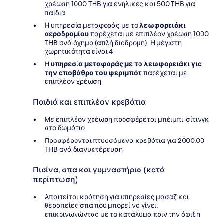
χρέωση 1000 THB για ενήλικες και 500 THB για
παιδιά
Η υπηρεσία μεταφοράς με το
λεωφορειάκι
αεροδρομίου
παρέχεται με επιπλέον χρέωση 1000
THB ανά όχημα (απλή διαδρομή). Η μέγιστη
χωρητικότητα είναι 4
Η
υπηρεσία μεταφοράς με το λεωφορειάκι για
την αποβάθρα του φεριμπότ
παρέχεται με
επιπλέον χρέωση
Παιδιά και επιπλέον κρεβάτια
Με επιπλέον χρέωση προσφέρεται μπέιμπι-σίτινγκ
στο δωμάτιο
Προσφέρονται πτυσσόμενα κρεβάτια για 2000.00
THB ανά διανυκτέρευση
Πισίνα, σπα και γυμναστήριο (κατά
περίπτωση)
Απαιτείται κράτηση για υπηρεσίες μασάζ και
θεραπείες σπα που μπορεί να γίνει,
επικοινωνώντας με το κατάλυμα πριν την άφιξη