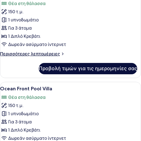
Θέα στη θάλασσα
πρόσβαση
των
σε
150 τ.μ.
φωτογραφιών
πισίνα
για
1 υπνοδωμάτιο
(Tropical)
Scenic
Για 3 άτομα
Ocean
1 Διπλό Κρεβάτι
View
Δωρεάν ασύρματο ίντερνετ
Pool
Περισσότερες
Περισσότερες λεπτομέρειες
Villa
λεπτομέρειες
για
Προβολή τιμών για τις ημερομηνίες σας
Scenic
Ocean
View
Προβολή
Μια σύγχρονη πισίνα υπερχείλισης 
12
Pool
Ocean Front Pool Villa
όλων
Villa
Θέα στη θάλασσα
των
150 τ.μ.
φωτογραφιών
για
1 υπνοδωμάτιο
Ocean
Για 3 άτομα
Front
1 Διπλό Κρεβάτι
Pool
Δωρεάν ασύρματο ίντερνετ