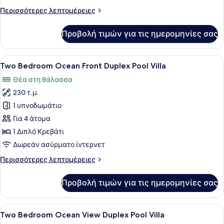
Villa
Περισσότερες
Περισσότερες λεπτομέρειες
λεπτομέρειες
για
Προβολή τιμών για τις ημερομηνίες σας
Ocean
Front
Pool
Προβολή
Μια σύγχρονη βίλα με πισίνα, μπαλ
14
Villa
Two Bedroom Ocean Front Duplex Pool Villa
όλων
Θέα στη θάλασσα
των
230 τ.μ.
φωτογραφιών
για
1 υπνοδωμάτιο
Two
Για 4 άτομα
Bedroom
1 Διπλό Κρεβάτι
Ocean
Δωρεάν ασύρματο ίντερνετ
Front
Περισσότερες
Περισσότερες λεπτομέρειες
Duplex
λεπτομέρειες
Pool
για
Προβολή τιμών για τις ημερομηνίες σας
Villa
Two
Bedroom
Ocean
Προβολή
Ένα υπνοδωμάτιο με ένα κρεβάτι με
8
Front
Two Bedroom Ocean View Duplex Pool Villa
όλων
Duplex