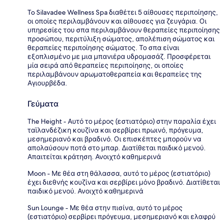
To Silavadee Wellness Spa διαθέτει 5 αίθουσες περιποίησης,
οι οποίες περιλαμβάνουν και αίθουσες για ζευγάρια. Οι
υπηρεσίες του σπα περιλαμβάνουν θεραπείες περιποίησης
προσώπου, περιτύλιξη σώματος, απολέπιση σώματος και
θεραπείες περιποίησης σώματος. Το σπα είναι
εξοπλισμένο με μια μπανιέρα υδρομασάζ. Προσφέρεται
μία σειρά από θεραπείες περιποίησης, οι οποίες
περιλαμβάνουν αρωματοθεραπεία και θεραπείες της
Αγιουρβέδα.
Γεύματα
The Height - Αυτό το μέρος (εστιατόριο) στην παραλία έχει
ταϊλανδέζικη κουζίνα και σερβίρει πρωινό, πρόγευμα,
μεσημεριανό και βραδινό. Οι επισκέπτες μπορούν να
απολαύσουν ποτά στο μπαρ. Διατίθεται παιδικό μενού.
Απαιτείται κράτηση. Ανοιχτό καθημερινά
Moon - Με θέα στη θάλασσα, αυτό το μέρος (εστιατόριο)
έχει διεθνής κουζίνα και σερβίρει μόνο βραδινό. Διατίθεται
παιδικό μενού. Ανοιχτό καθημερινά
Sun Lounge - Με θέα στην πισίνα, αυτό το μέρος
(εστιατόριο) σερβίρει πρόγευμα, μεσημεριανό και ελαφρύ