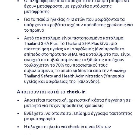
Οι πληροφορίες που παρέχει το κατάλυμα μπορεί να
έχουν μεταφραστεί με εργαλεία αυτόματης
μετάφρασης.
Για τα παιδιά ηλικίας 4-12 ετών που μοιράζονται τα
υπάρχοντα κρεβάτια ισχύουν πρόσθετες χρεώσεις για
το πρωινό
Αυτό το κατάλυμα είναι πιστοποιημένο κατάλυμα
Thailand SHA Plus. Το Thailand SHA Plus είναι μια
πιστοποίηση υγείας και ασφάλειας (ένα πρόσθετο
επίπεδο στο πρότυπο SHA), για καταλύματα που είναι
ανοιχτά σε εμβολιασμένους ταξιδιώτες και έχουν
τουλάχιστον το 70% του προσωπικού τους
εμβολιασμένο, το οποίο εκδίδεται από την Amazing
Thailand Safety and Health Administration (Υπηρεσία
υγείας και ασφάλειας της Ταϊλάνδης).
Απαιτούνται κατά το check-in
Απαιτείται πιστωτική, χρεωστική κάρτα ή εγγύηση σε
μετρητά για τυχόν πρόσθετες χρεώσεις
Ενδέχεται να απαιτείται επίσημο έγγραφο ταυτότητας
με φωτογραφία
Η ελάχιστη ηλικία για check-in είναι 18 ετών