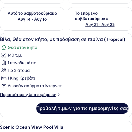
Έλεγχος διαθεσιμότητας για αυτό το σαββατοκύριακο Αυγ 1
Έλεγχος διαθεσιμότητας για
Αυτό το σαββατοκύριακο
Το επόμενο
σαββατοκύριακο
Αυγ 14 - Αυγ 16
Αυγ 21 - Αυγ 23
Προβολή
Ένα υπνοδωμάτιο με ένα κρεβάτι με
9
Βίλα, Θέα στον κήπο, με πρόσβαση σε πισίνα (Tropical)
όλων
Θέα στον κήπο
των
140 τ.μ.
φωτογραφιών
για
1 υπνοδωμάτιο
Βίλα,
Για 3 άτομα
Θέα
1 King Κρεβάτι
στον
Δωρεάν ασύρματο ίντερνετ
κήπο,
Περισσότερες
Περισσότερες λεπτομέρειες
με
λεπτομέρειες
πρόσβαση
για
Προβολή τιμών για τις ημερομηνίες σας
σε
Βίλα,
Θέα
πισίνα
στον
Προβολή
Ένα υπνοδωμάτιο με ένα μεγάλο κρ
(Tropical)
13
κήπο,
Scenic Ocean View Pool Villa
όλων
με