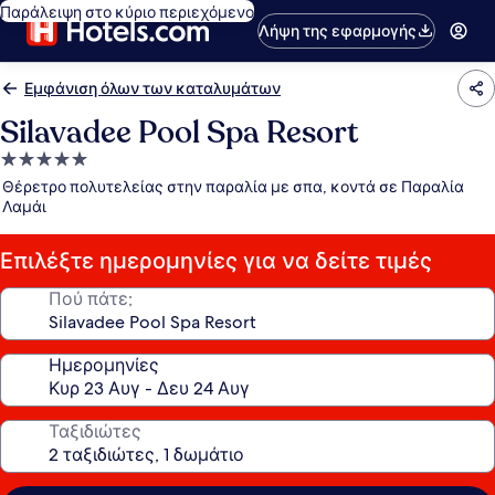
Παράλειψη στο κύριο περιεχόμενο
Λήψη της εφαρμογής
Εμφάνιση όλων των καταλυμάτων
Silavadee Pool Spa Resort
Κατάλυμα
με
Θέρετρο πολυτελείας στην παραλία με σπα, κοντά σε Παραλία
5.0
Λαμάι
αστέρια
Επιλέξτε ημερομηνίες για να δείτε τιμές
Πού πάτε;
Ημερομηνίες
Ταξιδιώτες