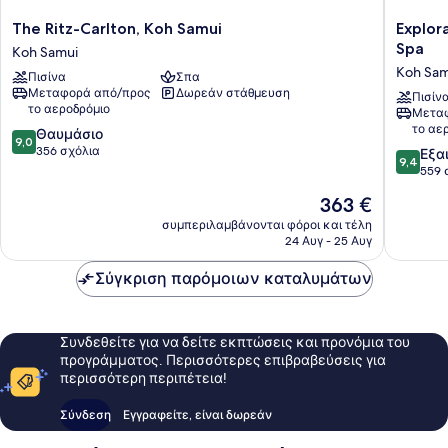
The
Explorar
The Ritz-Carlton, Koh Samui
Explor
Ritz-
Koh
Spa
Koh Samui
Carlton,
Samui
Koh Sam
Πισίνα
Σπα
Koh
–
Μεταφορά από/προς
Δωρεάν στάθμευση
Samui
Adults
Πισίν
το αεροδρόμιο
Μεταφ
Koh
Only
το αε
9.0
Samui
Θαυμάσιο
Resort
9,0
στα
356 σχόλια
and
9.4
Εξα
9,4
10,
Spa
στα
559 
Θαυμάσιο,
Koh
10,
Η
363 €
356
Samui
Εξαιρετ
τιμή
σχόλια
559
συμπεριλαμβάνονται φόροι και τέλη
είναι
24 Αυγ - 25 Αυγ
σχόλια
363 €
Σύγκριση παρόμοιων καταλυμάτων
Συνδεθείτε για να δείτε εκπτώσεις και προνόμια του
προγράμματος. Περισσότερες επιβραβεύσεις για
περισσότερη περιπέτεια!
Σύνδεση
Εγγραφείτε, είναι δωρεάν