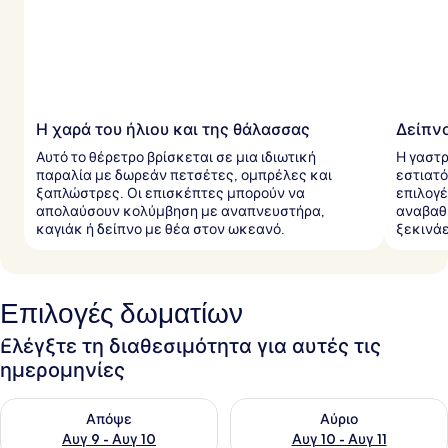
Η χαρά του ήλιου και της θάλασσας
Δείπν
Αυτό το θέρετρο βρίσκεται σε μια ιδιωτική
Η γαστρ
παραλία με δωρεάν πετσέτες, ομπρέλες και
εστιατό
ξαπλώστρες. Οι επισκέπτες μπορούν να
επιλογέ
απολαύσουν κολύμβηση με αναπνευστήρα,
αναβαθμ
καγιάκ ή δείπνο με θέα στον ωκεανό.
ξεκινάε
Επιλογές δωματίων
Ελέγξτε τη διαθεσιμότητα για αυτές τις
ημερομηνίες
Έλεγχος διαθεσιμότητας για απόψε Αυγ 9 - Αυγ 10
Έλεγχος διαθεσιμότητας για α
Απόψε
Αύριο
Αυγ 9 - Αυγ 10
Αυγ 10 - Αυγ 11