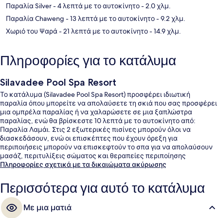
Παραλία Silver
- 4 λεπτά με το αυτοκίνητο
- 2.0 χλμ.
Παραλία Chaweng
- 13 λεπτά με το αυτοκίνητο
- 9.2 χλμ.
Χωριό του Ψαρά
- 21 λεπτά με το αυτοκίνητο
- 14.9 χλμ.
Πληροφορίες για το κατάλυμα
Silavadee Pool Spa Resort
Το κατάλυμα (Silavadee Pool Spa Resort) προσφέρει ιδιωτική
παραλία όπου μπορείτε να απολαύσετε τη σκιά που σας προσφέρει
μια ομπρέλα παραλίας ή να χαλαρώσετε σε μια ξαπλώστρα
παραλίας, ενώ θα βρίσκεστε 10 λεπτά με το αυτοκίνητο από:
Παραλία Λαμάι. Στις 2 εξωτερικές πισίνες μπορούν όλοι να
διασκεδάσουν, ενώ οι επισκέπτες που έχουν όρεξη για
περιποιήσεις μπορούν να επισκεφτούν το σπα για να απολαύσουν
μασάζ, περιτυλίξεις σώματος και θεραπείες περιποίησης
προσώπου. Το εστιατόριο (The Height), ένα από τα 4 εστιατόρια,
Πληροφορίες σχετικά με τα δικαιώματα ακύρωσης
σερβίρει ταϊλανδέζικη κουζίνα και είναι ανοικτό για πρωινό,
μεσημεριανό και βραδινό. Άλλες παροχές που προσφέρονται σε
Περισσότερα για αυτό το κατάλυμα
αυτό το θέρετρο (πολυτελείας) είναι 2 μπαρ δίπλα στην πισίνα,
βεράντα στο ρετιρέ και μπαρ/lounge. Άλλοι ταξιδιώτες λατρεύουν
Με μια ματιά
το εξυπηρετικό προσωπικό.