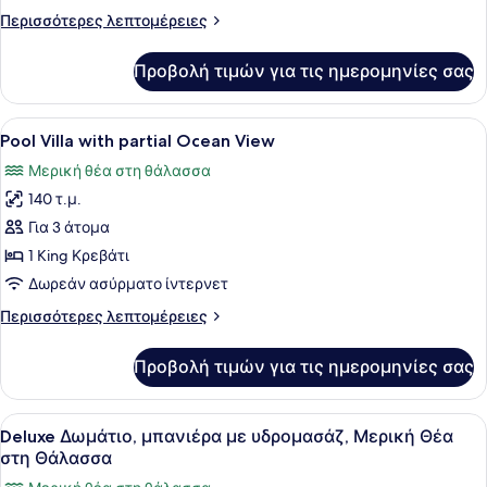
με
Περισσότερες
Περισσότερες λεπτομέρειες
υδρομασάζ
λεπτομέρειες
για
Προβολή τιμών για τις ημερομηνίες σας
Deluxe
Δωμάτιο,
μπανιέρα
Προβολή
Pool Villa with partial Ocean Vie
8
με
Pool Villa with partial Ocean View
όλων
υδρομασάζ
Μερική θέα στη θάλασσα
των
140 τ.μ.
φωτογραφιών
για
Για 3 άτομα
Pool
1 King Κρεβάτι
Villa
Δωρεάν ασύρματο ίντερνετ
with
Περισσότερες
Περισσότερες λεπτομέρειες
partial
λεπτομέρειες
Ocean
για
Προβολή τιμών για τις ημερομηνίες σας
Pool
View
Villa
with
Προβολή
Ένα δωμάτιο ξενοδοχείου με ένα με
9
partial
Deluxe Δωμάτιο, μπανιέρα με υδρομασάζ, Μερική Θέα
όλων
Ocean
στη Θάλασσα
View
των