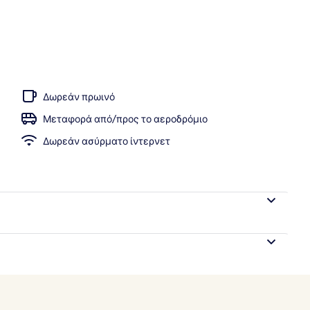
ισίνα, 2 εξωτερικές πισίνες, ομπρέλες πισίνας, ξαπλώστρες
Δωρεάν πρωινό
Μεταφορά από/προς το αεροδρόμιο
Δωρεάν ασύρματο ίντερνετ