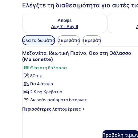
Ελέγξτε τη διαθεσιμότητα για αυτές τ
Έλεγχος διαθεσιμότητας για απόψε Αυγ 7 - Αυγ 8
Έλεγχος διαθ
Απόψε
Αυγ 7 - Αυγ 8
Διαθέσιμα
Όλα τα δωμάτια
2 κρεβάτια
1 κρεβάτι
φίλτρα
Προβολή
Ένα μοντέρνο σαλόνι με ένα
για
9
Μεζονέτα, Ιδιωτική Πισίνα, Θέα στη Θάλασσα
όλων
τα
(Maisonette)
των
δωμάτια
Θέα στη θάλασσα
φωτογραφιών
80 τ.μ.
για
Για 4 άτομα
Μεζονέτα,
Ιδιωτική
2 King Κρεβάτια
Πισίνα,
Δωρεάν ασύρματο ίντερνετ
Θέα
Περισσότερες
Περισσότερες λεπτομέρειες
στη
λεπτομέρειες
Θάλασσα
για
Μεζονέτα,
(Maisonette)
Ιδιωτική
Προβολή τιμώ
Πισίνα,