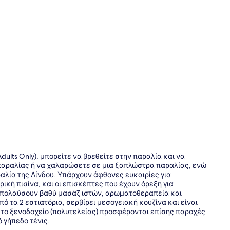
Μεζονέτα, Ι
 Adults Only), μπορείτε να βρεθείτε στην παραλία και να
παραλίας ή να χαλαρώσετε σε μια ξαπλώστρα παραλίας, ενώ
ραλία της Λίνδου. Υπάρχουν άφθονες ευκαιρίες για
Δίκλινο Δωμ
ική πισίνα, και οι επισκέπτες που έχουν όρεξη για
 απολαύσουν βαθύ μασάζ ιστών, αρωματοθεραπεία και
πό τα 2 εστιατόρια, σερβίρει μεσογειακή κουζίνα και είναι
ό το ξενοδοχείο (πολυτελείας) προσφέρονται επίσης παροχές
 γήπεδο τένις.