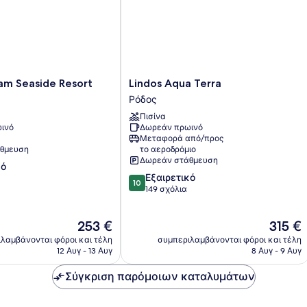
Lindos
am Seaside Resort
Lindos Aqua Terra
Aqua
Ρόδος
Terra
Πισίνα
Ρόδος
ινό
Δωρεάν πρωινό
Μεταφορά από/προς
θμευση
το αεροδρόμιο
Δωρεάν στάθμευση
κό
10.0
Εξαιρετικό
10
στα
149 σχόλια
10,
Εξαιρετικό,
Η
Η
253 €
315 €
149
τιμή
τιμή
σχόλια
λαμβάνονται φόροι και τέλη
συμπεριλαμβάνονται φόροι και τέλη
είναι
είναι
12 Αυγ - 13 Αυγ
8 Αυγ - 9 Αυγ
253 €
315 €
Σύγκριση παρόμοιων καταλυμάτων