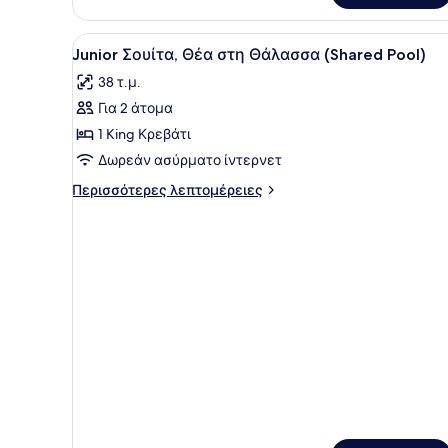
Θέα
στη
Προβολή
Ένα σύγχρονο δωμάτιο ξενοδ
Θάλασσα
1
Junior Σουίτα, Θέα στη Θάλασσα (Shared Pool)
όλων
(Maisonette)
38 τ.μ.
των
Για 2 άτομα
φωτογραφιών
για
1 King Κρεβάτι
Junior
Δωρεάν ασύρματο ίντερνετ
Σουίτα,
Περισσότερες
Περισσότερες λεπτομέρειες
Θέα
λεπτομέρειες
στη
για
Junior
Θάλασσα
Σουίτα,
(Shared
Θέα
Pool)
στη
Θάλασσα
(Shared
Pool)