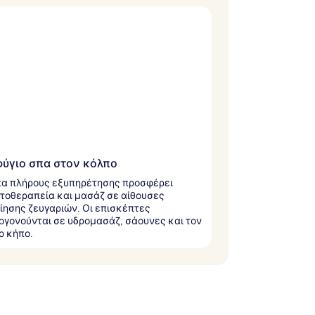
ύγιο σπα στον κόλπο
πα πλήρους εξυπηρέτησης προσφέρει
οθεραπεία και μασάζ σε αίθουσες
ίησης ζευγαριών. Οι επισκέπτες
γονούνται σε υδρομασάζ, σάουνες και τον
ο κήπο.