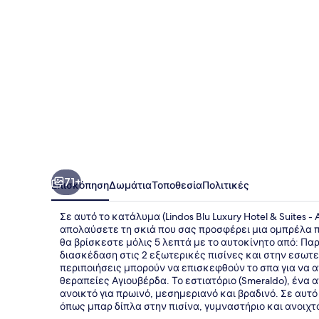
&
Suites
-
Adults
Only
71+
Επισκόπηση
Δωμάτια
Τοποθεσία
Πολιτικές
Σε αυτό το κατάλυμα (Lindos Blu Luxury Hotel & Suites -
απολαύσετε τη σκιά που σας προσφέρει μια ομπρέλα 
θα βρίσκεστε μόλις 5 λεπτά με το αυτοκίνητο από: Πα
διασκέδαση στις 2 εξωτερικές πισίνες και στην εσωτερ
περιποιήσεις μπορούν να επισκεφθούν το σπα για να
θεραπείες Αγιουβέρδα. Το εστιατόριο (Smeraldo), ένα α
ανοικτό για πρωινό, μεσημεριανό και βραδινό. Σε αυτ
όπως μπαρ δίπλα στην πισίνα, γυμναστήριο και ανοιχτό