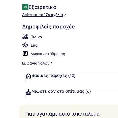
Εσωτερική π
Σχόλια
Εξαιρετικό
10
10 στα 10
Δείτε και τα 176 σχόλια
Δημοφιλείς παροχές
Πισίνα
Σπα
Δωρεάν στάθμευση
Εμφάνιση όλων
Βασικές παροχές
(12)
Νιώστε σαν στο σπίτι σας
(6)
Γιατί αγαπάμε αυτό το κατάλυμα