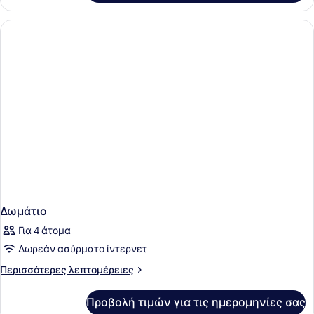
Δωμάτιο
Δωμάτιο
Για 4 άτομα
Δωρεάν ασύρματο ίντερνετ
Περισσότερες
Περισσότερες λεπτομέρειες
λεπτομέρειες
για
Προβολή τιμών για τις ημερομηνίες σας
Δωμάτιο