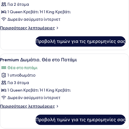
Για 2 άτομα
φωτογραφιών
για
1 Queen Κρεβάτι Ή 1 King Κρεβάτι
Premium
Δωρεάν ασύρματο ίντερνετ
Δωμάτιο
Περισσότερες
Περισσότερες λεπτομέρειες
λεπτομέρειες
για
Προβολή τιμών για τις ημερομηνίες σας
Premium
Δωμάτιο
Προβολή
Ένα δωμάτιο ξενοδοχείου με ένα με
25
Premium Δωμάτιο, Θέα στο Ποτάμι
όλων
Θέα στο ποτάμι
των
1 υπνοδωμάτιο
φωτογραφιών
για
Για 3 άτομα
Premium
1 Queen Κρεβάτι Ή 1 King Κρεβάτι
Δωμάτιο,
Δωρεάν ασύρματο ίντερνετ
Θέα
Περισσότερες
Περισσότερες λεπτομέρειες
στο
λεπτομέρειες
Ποτάμι
για
Προβολή τιμών για τις ημερομηνίες σας
Premium
Δωμάτιο,