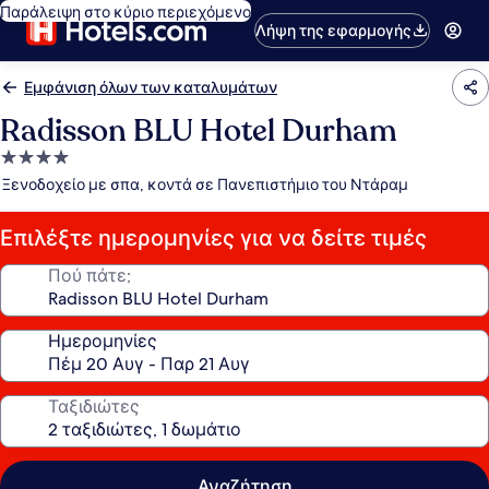
Παράλειψη στο κύριο περιεχόμενο
Λήψη της εφαρμογής
Εμφάνιση όλων των καταλυμάτων
Radisson BLU Hotel Durham
Κατάλυμα
με
Ξενοδοχείο με σπα, κοντά σε Πανεπιστήμιο του Ντάραμ
4.0
αστέρια
Επιλέξτε ημερομηνίες για να δείτε τιμές
Πού πάτε;
Ημερομηνίες
Ταξιδιώτες
Αναζήτηση