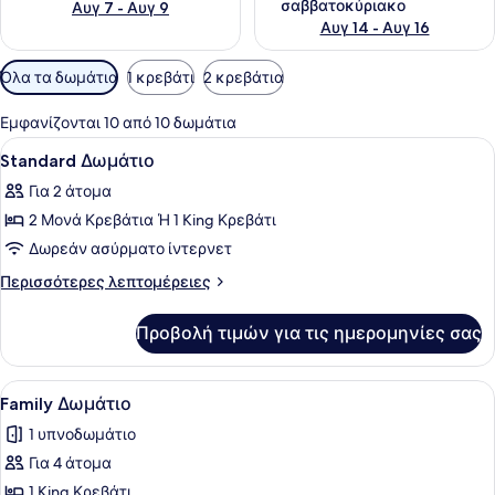
σαββατοκύριακο
Αυγ 7 - Αυγ 9
Αυγ 14 - Αυγ 16
Διαθέσιμα
Όλα τα δωμάτια
1 κρεβάτι
2 κρεβάτια
φίλτρα
για
Εμφανίζονται 10 από 10 δωμάτια
τα
Προβολή
Ένα δωμάτιο ξενοδοχείου με ένα με
6
Standard Δωμάτιο
δωμάτια
όλων
Για 2 άτομα
των
2 Μονά Κρεβάτια Ή 1 King Κρεβάτι
φωτογραφιών
για
Δωρεάν ασύρματο ίντερνετ
Standard
Περισσότερες
Περισσότερες λεπτομέρειες
Δωμάτιο
λεπτομέρειες
για
Προβολή τιμών για τις ημερομηνίες σας
Standard
Δωμάτιο
Προβολή
Ένα δωμάτιο ξενοδοχείου με ένα κρ
8
Family Δωμάτιο
όλων
1 υπνοδωμάτιο
των
Για 4 άτομα
φωτογραφιών
για
1 King Κρεβάτι