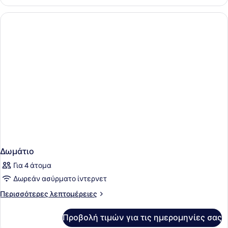
Δωμάτιο
Για 4 άτομα
Δωρεάν ασύρματο ίντερνετ
Περισσότερες
Περισσότερες λεπτομέρειες
λεπτομέρειες
για
Προβολή τιμών για τις ημερομηνίες σας
Δωμάτιο