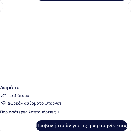
Δωμάτιο
Για 4 άτομα
Δωρεάν ασύρματο ίντερνετ
Περισσότερες
Περισσότερες λεπτομέρειες
λεπτομέρειες
για
Προβολή τιμών για τις ημερομηνίες σας
Δωμάτιο