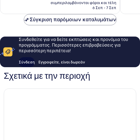
τιμή
1.009
συμπεριλαμβάνονται φόροι και τέλη
σχόλια
είναι
6 Σεπ - 7 Σεπ
σχόλια
133 €
Σύγκριση παρόμοιων καταλυμάτων
Συνδεθείτε για να δείτε εκπτώσεις και προνόμια του
προγράμματος. Περισσότερες επιβραβεύσεις για
περισσότερη περιπέτεια!
Σύνδεση
Εγγραφείτε, είναι δωρεάν
Σχετικά με την περιοχή