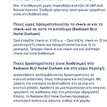
Ναι. Η στάθμευση χωρίς παρκαδόρο κοστίζει 14 GBP ανά
διανυκτέρευση. Σταθμός φόρτισης ηλεκτρικών οχημάτων
είναι στη διάθεσή σας.
Ποιες ώρες πραγματοποιείται το check-in και το
check-out σε αυτό το κατάλυμα (Radisson BLU
Hotel Durham);
Ώρα έναρξης check-in: 2:00 μ.μ. – Ώρα λήξης check-in: 12 τα
μεσάνυχταΤο check-out πραγματοποιείται έως 12 το
μεσημέρι. Γρήγορο check-in και check-out και ανέπαφο
check-out είναι διαθέσιμα.
Ποιες δραστηριότητες είναι διαθέσιμες στο
Radisson BLU Hotel Durham και στη γύρω περιοχή;
Διασκεδάστε απολαμβάνοντας δραστηριότητες σε
κοντινή απόσταση, όπως ποδηλασία και πεζοπορία. Μη
χάσετε την ευκαιρία να βελτιωθείτε στο γκολφ στο
κοντινό γήπεδο. Αφεθείτε σε μια περιοποίηση στο σπα και
ηρεμήστε τις αισθήσεις σας στη μπανιέρα υδρομασάζ.
Επίσης, το Radisson BLU Hotel Durham προσφέρει
εσωτερική πισίνα και σάουνα, καθώς και χαμάμ.