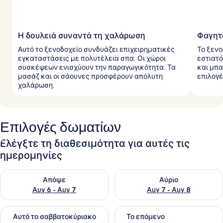
Η δουλειά συναντά τη χαλάρωση
Φαγητ
Αυτό το ξενοδοχείο συνδυάζει επιχειρηματικές
Το ξενο
εγκαταστάσεις με πολυτέλεια σπα. Οι χώροι
εστιατό
συσκέψεων ενισχύουν την παραγωγικότητα. Τα
και μπα
μασάζ και οι σάουνες προσφέρουν απόλυτη
επιλογέ
χαλάρωση.
Επιλογές δωματίων
Ελέγξτε τη διαθεσιμότητα για αυτές τις
ημερομηνίες
Έλεγχος διαθεσιμότητας για απόψε Αυγ 6 - Αυγ 7
Έλεγχος διαθεσιμότητας για 
Απόψε
Αύριο
Αυγ 6 - Αυγ 7
Αυγ 7 - Αυγ 8
Έλεγχος διαθεσιμότητας για αυτό το σαββατοκύριακο Αυγ 7
Έλεγχος διαθεσιμότητας για
Αυτό το σαββατοκύριακο
Το επόμενο