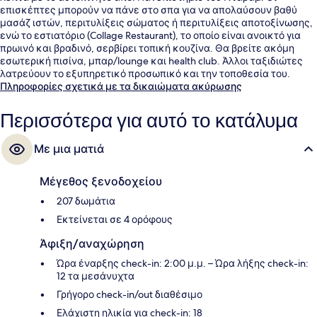
επισκέπτες μπορούν να πάνε στο σπα για να απολαύσουν βαθύ
μασάζ ιστών, περιτυλίξεις σώματος ή περιτυλίξεις αποτοξίνωσης,
ενώ το εστιατόριο (Collage Restaurant), το οποίο είναι ανοικτό για
πρωινό και βραδινό, σερβίρει τοπική κουζίνα. Θα βρείτε ακόμη
εσωτερική πισίνα, μπαρ/lounge και health club. Άλλοι ταξιδιώτες
λατρεύουν το εξυπηρετικό προσωπικό και την τοποθεσία του.
Πληροφορίες σχετικά με τα δικαιώματα ακύρωσης
Περισσότερα για αυτό το κατάλυμα
Με μια ματιά
Μέγεθος ξενοδοχείου
207 δωμάτια
Εκτείνεται σε 4 ορόφους
Άφιξη/αναχώρηση
Ώρα έναρξης check-in: 2:00 μ.μ. – Ώρα λήξης check-in:
12 τα μεσάνυχτα
Γρήγορο check-in/out διαθέσιμο
Ελάχιστη ηλικία για check-in: 18