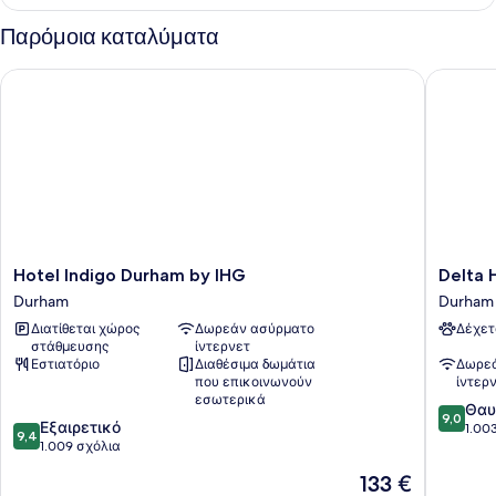
Παρόμοια καταλύματα
Hotel Indigo Durham by IHG
Delta Ho
Hotel
Delta
Hotel Indigo Durham by IHG
Delta 
Indigo
Hotels
Durham
Durham
Durham
Durham
Διατίθεται χώρος
Δωρεάν ασύρματο
Δέχετ
by
Royal
στάθμευσης
ίντερνετ
IHG
County
Εστιατόριο
Διαθέσιμα δωμάτια
Δωρεά
Durham
Durham
που επικοινωνούν
ίντερ
εσωτερικά
9.0
Θαυ
9,0
9.4
Εξαιρετικό
στα
1.00
9,4
στα
1.009 σχόλια
10,
10,
Θαυμάσ
Η
133 €
Εξαιρετικό,
1.003