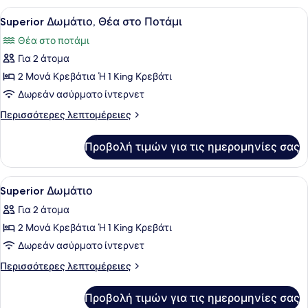
Θέα
Προβολή
Ένα δωμάτιο ξενοδοχείου με ένα με
15
στο
Superior Δωμάτιο, Θέα στο Ποτάμι
όλων
Ποτάμι
Θέα στο ποτάμι
των
Για 2 άτομα
φωτογραφιών
για
2 Μονά Κρεβάτια Ή 1 King Κρεβάτι
Superior
Δωρεάν ασύρματο ίντερνετ
Δωμάτιο,
Περισσότερες
Περισσότερες λεπτομέρειες
Θέα
λεπτομέρειες
στο
για
Προβολή τιμών για τις ημερομηνίες σας
Superior
Ποτάμι
Δωμάτιο,
Θέα
Προβολή
Ένα δωμάτιο ξενοδοχείου με ένα με
9
στο
Superior Δωμάτιο
όλων
Ποτάμι
Για 2 άτομα
των
2 Μονά Κρεβάτια Ή 1 King Κρεβάτι
φωτογραφιών
για
Δωρεάν ασύρματο ίντερνετ
Superior
Περισσότερες
Περισσότερες λεπτομέρειες
Δωμάτιο
λεπτομέρειες
για
Προβολή τιμών για τις ημερομηνίες σας
Superior