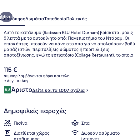
Durham
οηγούμενο
Επόμενο
191+
Επισκόπηση
Δωμάτια
Τοποθεσία
Πολιτικές
Αυτό το κατάλυμα (Radisson BLU Hotel Durham) βρίσκεται μόλις
5 λεπτά με το αυτοκίνητο από: Πανεπιστήμιο του Ντάραμ. Οι
επισκέπτες μπορούν να πάνε στο σπα για να απολαύσουν βαθύ
μασάζ ιστών, περιτυλίξεις σώματος ή περιτυλίξεις
αποτοξίνωσης, ενώ το εστιατόριο (Collage Restaurant), το οποίο
είναι ανοικτό για πρωινό και βραδινό, σερβίρει τοπική κουζίνα.
Θα βρείτε ακόμη εσωτερική πισίνα, μπαρ/lounge και health
Η
115 €
club. Άλλοι ταξιδιώτες λατρεύουν το εξυπηρετικό προσωπικό
τρέχουσα
συμπεριλαμβάνονται φόροι και τέλη
και την τοποθεσία του.
τιμή
9 Αυγ - 10 Αυγ
Λόμπι
είναι
Σχόλια
Άριστο
8,8
Δείτε και τα 1.007 σχόλια
115 €
8,8 στα 10
Δημοφιλείς παροχές
Πισίνα
Σπα
Διατίθεται χώρος
Δωρεάν ασύρματο
στάθμευσης
ίντερνετ