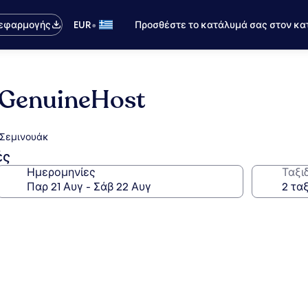
•
 εφαρμογής
EUR
Προσθέστε το κατάλυμά σας στον κα
y GenuineHost
α Σεμινουάκ
ές
Ημερομηνίες
Ταξι