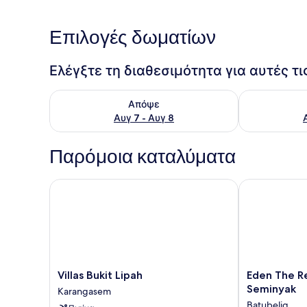
Επιλογές δωματίων
Ελέγξτε τη διαθεσιμότητα για αυτές τ
Έλεγχος διαθεσιμότητας για απόψε Αυγ 7 - Αυγ 8
Έλεγχος διαθ
Απόψε
Αυγ 7 - Αυγ 8
Παρόμοια καταλύματα
Villas Bukit Lipah
Eden The Res
Villas
Eden
Villas Bukit Lipah
Eden The R
Bukit
The
Seminyak
Karangasem
Lipah
Residence
Batubelig