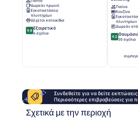
Πισίνα
Karangasem
at
Δωρεάν πρωινό
The
Πισίνα
Εγκαταστάσεις
Κουζίνα
Sea
πλυντηρίων
Εγκαταστάσ
Seminyak
Δέχεται κατοικίδια
πλυντηρίων
Batubelig
Δωρεάν στά
9.8
Εξαιρετικό
9,8
στα
6 σχόλια
9.2
Θαυμάσι
9,2
10,
στα
35 σχόλια
Εξαιρετικό,
10,
6
Θαυμάσιο,
σχόλια
35
συμπερι
σχόλια
Συνδεθείτε για να δείτε εκπτώσει
Περισσότερες επιβραβεύσεις για π
Σχετικά με την περιοχή