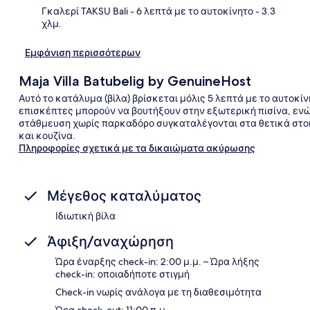
Γκαλερί TAKSU Bali
- 6 λεπτά με το αυτοκίνητο
- 3.3
χλμ.
Εμφάνιση περισσότερων
Maja Villa Batubelig by GenuineHost
Αυτό το κατάλυμα (βίλα) βρίσκεται μόλις 5 λεπτά με το αυτοκί
επισκέπτες μπορούν να βουτήξουν στην εξωτερική πισίνα, ενώ
στάθμευση χωρίς παρκαδόρο συγκαταλέγονται στα θετικά στοιχ
και κουζίνα.
Πληροφορίες σχετικά με τα δικαιώματα ακύρωσης
Μέγεθος καταλύματος
Ιδιωτική βίλα
Άφιξη/αναχώρηση
Ώρα έναρξης check-in: 2:00 μ.μ. – Ώρα λήξης
check-in: οποιαδήποτε στιγμή
Check-in νωρίς ανάλογα με τη διαθεσιμότητα
Ώρα check-out: 11:00 π.μ.