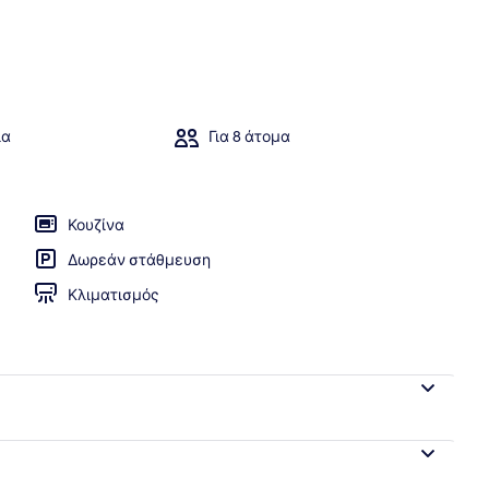
ική Πισίνα | Ιδιωτική κουζίνα | Ψυγείο κανονικού μεγέθους, φούρνος μι
ια
Για 8 άτομα
Κουζίνα
Δωρεάν στάθμευση
Κλιματισμός