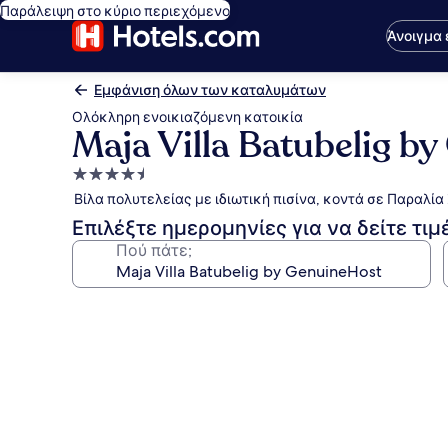
Παράλειψη στο κύριο περιεχόμενο
Άνοιγμα
Εμφάνιση όλων των καταλυμάτων
Ολόκληρη ενοικιαζόμενη κατοικία
Maja Villa Batubelig b
Κατάλυμα
με
Βίλα πολυτελείας με ιδιωτική πισίνα, κοντά σε Παραλί
4.5
Επιλέξτε ημερομηνίες για να δείτε τιμ
αστέρια
Πού πάτε;
Συλλογή
φωτογραφιών
για
Maja
Villa