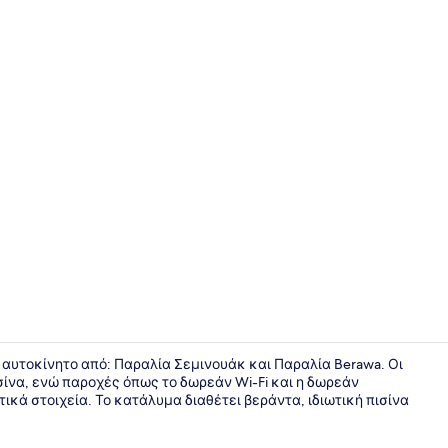
4 υπνοδωμά
ο αυτοκίνητο από: Παραλία Σεμινουάκ και Παραλία Berawa. Οι
ίνα, ενώ παροχές όπως το δωρεάν Wi-Fi και η δωρεάν
κά στοιχεία. Το κατάλυμα διαθέτει βεράντα, ιδιωτική πισίνα
Εσωτερικοί