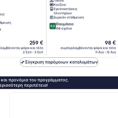
Πισίνα
Κουζίνα
Εγκαταστάσεις
πλυντηρίων
εις
Δωρεάν στάθμευση
θμευση
9.0
Θαυμάσιο
9,0
στα
158 σχόλια
ο
10,
Θαυμάσιο,
Η
Η
259 €
98 €
158
τιμή
τιμή
σχόλια
λαμβάνονται φόροι και τέλη
συμπεριλαμβάνονται φόροι και τέλη
είναι
είναι
2 Σεπ - 3 Σεπ
11 Αυγ - 12 Αυγ
259 €
98 €
Σύγκριση παρόμοιων καταλυμάτων
ς και προνόμια του προγράμματος.
ερισσότερη περιπέτεια!