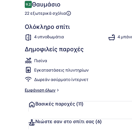
Σχόλια
Θαυμάσιο
9,2
9,2 στα 10
22 εξωτερικά σχόλια
Βίλα, Ιδιωτ
Ολόκληρο σπίτι
4 υπνοδωμάτια
4 μπάν
Δημοφιλείς παροχές
Πισίνα
Εγκαταστάσεις πλυντηρίων
Δωρεάν ασύρματο ίντερνετ
Εμφάνιση όλων
Βασικές παροχές
(11)
Νιώστε σαν στο σπίτι σας
(6)