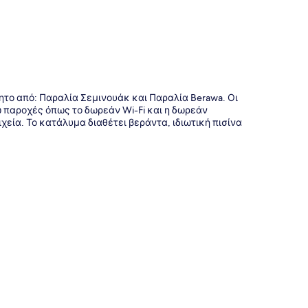
νητο από: Παραλία Σεμινουάκ και Παραλία Berawa. Οι
 παροχές όπως το δωρεάν Wi-Fi και η δωρεάν
εία. Το κατάλυμα διαθέτει βεράντα, ιδιωτική πισίνα