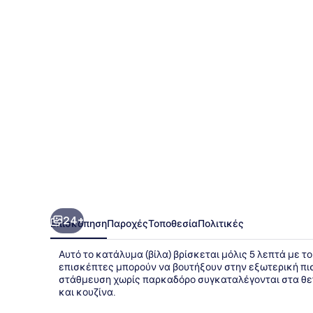
Batubelig
by
GenuineHost
24+
Επισκόπηση
Παροχές
Τοποθεσία
Πολιτικές
Αυτό το κατάλυμα (βίλα) βρίσκεται μόλις 5 λεπτά με τ
επισκέπτες μπορούν να βουτήξουν στην εξωτερική πισ
στάθμευση χωρίς παρκαδόρο συγκαταλέγονται στα θετι
και κουζίνα.