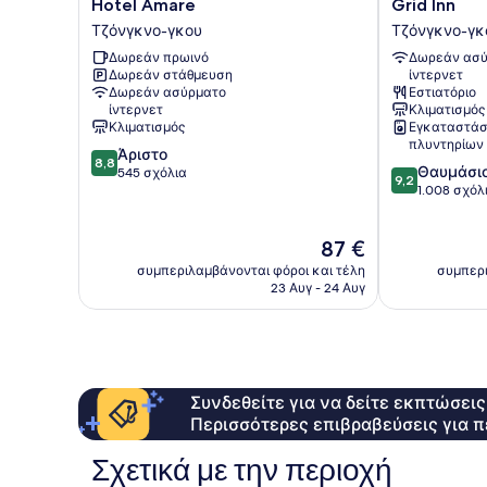
Hotel
Grid
Hotel Amare
Grid Inn
Amare
Inn
Τζόνγκνο-γκου
Τζόνγκνο-γκ
Τζόνγκνο-
Τζόνγκνο-
Δωρεάν πρωινό
Δωρεάν ασύ
γκου
γκου
Δωρεάν στάθμευση
ίντερνετ
Δωρεάν ασύρματο
Εστιατόριο
ίντερνετ
Κλιματισμός
Κλιματισμός
Εγκαταστάσ
πλυντηρίων
8.8
Άριστο
8,8
9.2
Θαυμάσι
στα
545 σχόλια
9,2
στα
1.008 σχόλ
10,
10,
Άριστο,
Θαυμάσιο,
545
Η
87 €
1.008
σχόλια
τιμή
σχόλια
συμπεριλαμβάνονται φόροι και τέλη
συμπερι
είναι
23 Αυγ - 24 Αυγ
87 €
Συνδεθείτε για να δείτε εκπτώσει
Περισσότερες επιβραβεύσεις για π
Σχετικά με την περιοχή