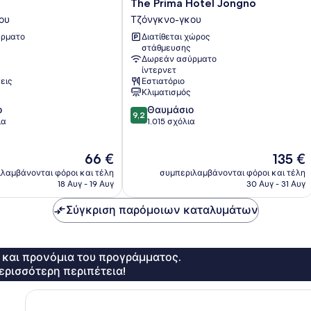
The
The Prima Hotel Jongno
Prima
ου
Τζόνγκνο-γκου
Hotel
ρματο
Διατίθεται χώρος
Jongno
στάθμευσης
Τζόνγκνο-
Δωρεάν ασύρματο
γκου
ίντερνετ
εις
Εστιατόριο
Κλιματισμός
9.2
ο
Θαυμάσιο
9,2
στα
ια
1.015 σχόλια
10,
Θαυμάσιο,
Η
Η
66 €
135 €
1.015
τιμή
τιμή
σχόλια
λαμβάνονται φόροι και τέλη
συμπεριλαμβάνονται φόροι και τέλη
είναι
είναι
18 Αυγ - 19 Αυγ
30 Αυγ - 31 Αυγ
66 €
135 €
Σύγκριση παρόμοιων καταλυμάτων
ς και προνόμια του προγράμματος.
ερισσότερη περιπέτεια!