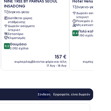
NINE
Hotel
NINE TREE BY PARNAS SEOUL
Hotel Venue G
TREE
Venue
INSADONG
Τζόνγκνο-γκου
BY
G
Τζόνγκνο-γκου
Δωρεάν ασύρματο
PARNAS
Τζόνγκνο-
ίντερνετ
SEOUL
Διατίθεται χώρος
γκου
Ρεσεψιόν 24/7
στάθμευσης
INSADONG
Μη καπνιστών
Δωρεάν ασύρματο
Τζόνγκνο-
ίντερνετ
8.4
Πολύ καλό
γκου
8,4
Εστιατόριο
στα
1.150 σχόλια
Κλιματισμός
10,
9.2
Θαυμάσιο
Πολύ
9,2
στα
2.052 σχόλια
καλό,
10,
1.150
Η
157 €
Θαυμάσιο,
σχόλια
τιμή
2.052
συμπεριλαμβάνονται φόροι και τέλη
συμπεριλαμβάνοντα
είναι
17 Αυγ - 18 Αυγ
σχόλια
157 €
Σύνδεση
Εγγραφείτε, είναι δωρεάν