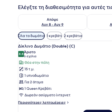
Ελέγξτε τη διαθεσιμότητα για αυτές τ
Έλεγχος διαθεσιμότητας για απόψε Αυγ 8 - Αυγ 9
Έλεγχος διαθ
Απόψε
Αυγ 8 - Αυγ 9
Α
Διαθέσιμα
Όλα τα δωμάτια
1 κρεβάτι
2 κρεβάτια
φίλτρα
Προβολή
Ένα δωμάτιο ξενοδοχείου με
για
6
Δίκλινο Δωμάτιο (Double) (C)
όλων
τα
Άριστο
των
8,8
δωμάτια
8,8 στα 10
(6
6 σχόλια
φωτογραφιών
σχόλια)
Θέα στην πόλη
για
15 τ.μ.
Δίκλινο
1 υπνοδωμάτιο
Δωμάτιο
Για 2 άτομα
(Double)
1 Queen Κρεβάτι
(C)
Δωρεάν ασύρματο ίντερνετ
Περισσότερες
Περισσότερες λεπτομέρειες
λεπτομέρειες
για