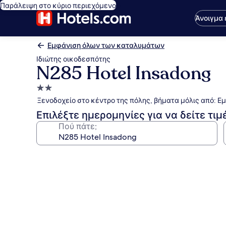
Παράλειψη στο κύριο περιεχόμενο
Άνοιγμα
Εμφάνιση όλων των καταλυμάτων
Ιδιώτης οικοδεσπότης
N285 Hotel Insadong
Κατάλυμα
με
Ξενοδοχείο στο κέντρο της πόλης, βήματα μόλις από: Ε
2.0
Επιλέξτε ημερομηνίες για να δείτε τιμ
αστέρια
Πού πάτε;
Συλλογή
φωτογραφιών
για
N285
Hotel