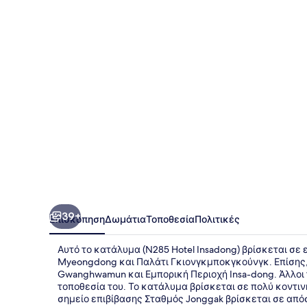
Insadong
39+
Επισκόπηση
Δωμάτια
Τοποθεσία
Πολιτικές
Αυτό το κατάλυμα (N285 Hotel Insadong) βρίσκεται σε 
Myeongdong και Παλάτι Γκιονγκμποκγκούνγκ. Επίσης, 
Gwanghwamun και Εμπορική Περιοχή Insa-dong. Άλλοι 
τοποθεσία του. Το κατάλυμα βρίσκεται σε πολύ κοντι
σημείο επιβίβασης Σταθμός Jonggak βρίσκεται σε από