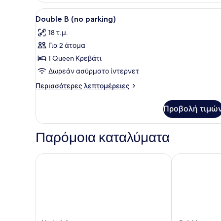
Προβολή
Χρηματοκιβώτιο στο δωμάτιο
3
Double B (no parking)
όλων
18 τ.μ.
των
Για 2 άτομα
φωτογραφιών
για
1 Queen Κρεβάτι
Double
Δωρεάν ασύρματο ίντερνετ
B
Περισσότερες
Περισσότερες λεπτομέρειες
(no
λεπτομέρειες
parking)
για
Προβολή τιμώ
Double
B
(no
Παρόμοια καταλύματα
parking)
Hotel Amare
Grid Inn