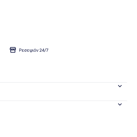
άτιο (Double) (A) | Χρηματοκιβώτιο στο δωμάτιο, δωρεάν Wi-Fi, μοναδ
Ρεσεψιόν 24/7