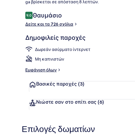
ga βρίσκεται σε απόσταση 8 λεπτών.
Σχόλια
Θαυμάσιο
9,0
9,0 στα 10
Δείτε και τα 726 σχόλια
Δίκλινο Δωμ
Δημοφιλείς παροχές
Δωρεάν ασύρματο ίντερνετ
Μη καπνιστών
Εμφάνιση όλων
Βασικές παροχές
(3)
Νιώστε σαν στο σπίτι σας
(6)
Επιλογές δωματίων