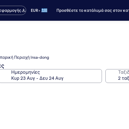
•
 εφαρμογής
EUR
Προσθέστε το κατάλυμά σας στον κα
μπορική Περιοχή Insa-dong
ές
Ημερομηνίες
Ταξι