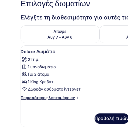
Επιλογές δωματίων
Ελέγξτε τη διαθεσιμότητα για αυτές τ
Έλεγχος διαθεσιμότητας για απόψε Αυγ 7 - Αυγ 8
Έλεγχος διαθ
Απόψε
Αυγ 7 - Αυγ 8
Προβολή
Ένα σύγχρονο δωμάτιο ξενοδ
4
Deluxe Δωμάτιο
όλων
21 τ.μ.
των
1 υπνοδωμάτιο
φωτογραφιών
για
Για 2 άτομα
Deluxe
1 King Κρεβάτι
Δωμάτιο
Δωρεάν ασύρματο ίντερνετ
Περισσότερες
Περισσότερες λεπτομέρειες
λεπτομέρειες
για
Deluxe
Δωμάτιο
Προβολή τιμώ