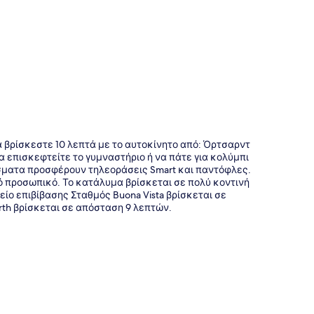
θα βρίσκεστε 10 λεπτά με το αυτοκίνητο από: Όρτσαρντ
α επισκεφτείτε το γυμναστήριο ή να πάτε για κολύμπι
ίσματα προσφέρουν τηλεοράσεις Smart και παντόφλες.
ό προσωπικό. Το κατάλυμα βρίσκεται σε πολύ κοντινή
ίο επιβίβασης Σταθμός Buona Vista βρίσκεται σε
th βρίσκεται σε απόσταση 9 λεπτών.