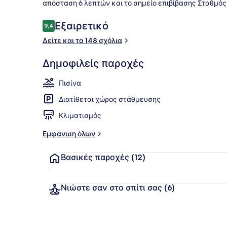
απόσταση 6 λεπτών και το σημείο επιβίβασης Σταθμός
Σχόλια
Εξαιρετικό
9,4
9,4 στα 10
Δείτε και τα 148 σχόλια
Λόμπι
Δημοφιλείς παροχές
Πισίνα
Διατίθεται χώρος στάθμευσης
Κλιματισμός
Εμφάνιση όλων
Βασικές παροχές
(12)
Νιώστε σαν στο σπίτι σας
(6)