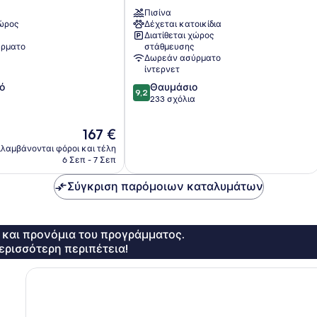
North
Πισίνα
Singapore
χώρος
Δέχεται κατοικίδια
Κουίνσταουν
Διατίθεται χώρος
ρματο
στάθμευσης
Δωρεάν ασύρματο
ίντερνετ
9.2
ό
Θαυμάσιο
9,2
στα
233 σχόλια
10,
Θαυμάσιο,
Η
167 €
233
τιμή
λαμβάνονται φόροι και τέλη
σχόλια
είναι
6 Σεπ - 7 Σεπ
167 €
Σύγκριση παρόμοιων καταλυμάτων
ς και προνόμια του προγράμματος.
ερισσότερη περιπέτεια!