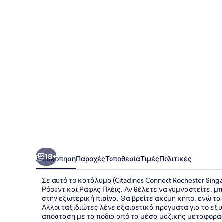
Rochester
Singapore
18+
Επισκόπηση
Παροχές
Τοποθεσία
Τιμές
Πολιτικές
Σε αυτό το κατάλυμα (Citadines Connect Rochester Sin
Ρόουντ και Ράφλς Πλέις. Αν θέλετε να γυμναστείτε, μπ
στην εξωτερική πισίνα. Θα βρείτε ακόμη κήπο, ενώ τ
Άλλοι ταξιδιώτες λένε εξαιρετικά πράγματα για το εξ
απόσταση με τα πόδια από τα μέσα μαζικής μεταφοράς: