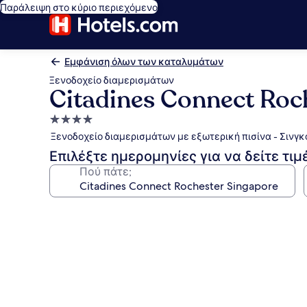
Παράλειψη στο κύριο περιεχόμενο
Εμφάνιση όλων των καταλυμάτων
Ξενοδοχείο διαμερισμάτων
Citadines Connect Roc
Κατάλυμα
με
Ξενοδοχείο διαμερισμάτων με εξωτερική πισίνα - Σινγ
4.0
Επιλέξτε ημερομηνίες για να δείτε τιμ
αστέρια
Πού πάτε;
Συλλογή
φωτογραφιών
για
Citadines
Connect