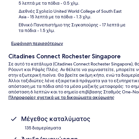
5 λεπτά με τα πόδια
- 0.5 χλμ.
Διεθνές Σχολείο United World College of South East
Asia
- 15 λεπτά με τα πόδια
- 1.3 χλμ.
Εθνικό Πανεπιστήμιο της Σιγκαπούρης
- 17 λεπτά με
τα πόδια
- 1.5 χλμ.
Εμφάνιση περισσότερων
Citadines Connect Rochester Singapore
Σε αυτό το κατάλυμα (Citadines Connect Rochester Singapore), 
Ρόουντ και Ράφλς Πλέις. Αν θέλετε να γυμναστείτε, μπορείτε ν
στην εξωτερική πισίνα. Θα βρείτε ακόμη κήπο, ενώ τα διαμερ
Άλλοι ταξιδιώτες λένε εξαιρετικά πράγματα για το εξυπηρετικ
απόσταση με τα πόδια από τα μέσα μαζικής μεταφοράς: το σημε
απόσταση 6 λεπτών και το σημείο επιβίβασης Σταθμός One-Nor
Πληροφορίες σχετικά με τα δικαιώματα ακύρωσης
Μέγεθος καταλύματος
135 διαμερίσματα