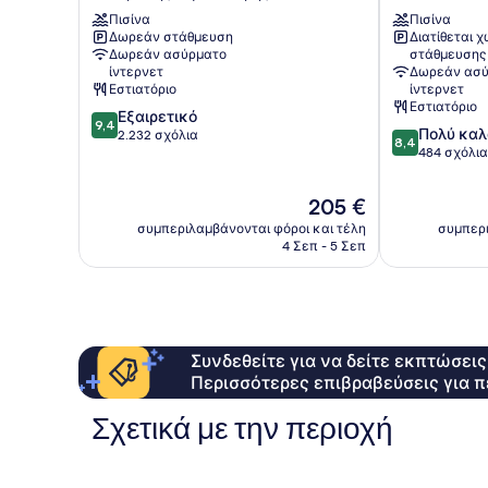
Hotel
Rochester
Πισίνα
Πισίνα
Singapore
Κουίνσταουν
Δωρεάν στάθμευση
Διατίθεται 
Κέντρο
Δωρεάν ασύρματο
στάθμευσης
της
ίντερνετ
Δωρεάν ασύ
Σιγκαπούρης
Εστιατόριο
ίντερνετ
Εστιατόριο
9.4
Εξαιρετικό
9,4
8.4
Πολύ καλ
στα
2.232 σχόλια
8,4
στα
484 σχόλια
10,
10,
Εξαιρετικό,
Πολύ
2.232
Η
205 €
καλό,
σχόλια
τιμή
συμπεριλαμβάνονται φόροι και τέλη
συμπερι
484
είναι
4 Σεπ - 5 Σεπ
σχόλια
205 €
Συνδεθείτε για να δείτε εκπτώσει
Περισσότερες επιβραβεύσεις για π
Σχετικά με την περιοχή