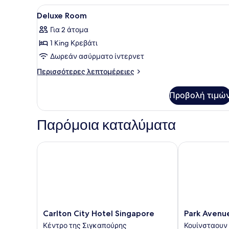
Προβολή
Χρηματοκιβώτιο στο δωμάτιο
3
Deluxe Room
όλων
Για 2 άτομα
των
1 King Κρεβάτι
φωτογραφιών
για
Δωρεάν ασύρματο ίντερνετ
Deluxe
Περισσότερες
Περισσότερες λεπτομέρειες
Room
λεπτομέρειες
για
Προβολή τιμώ
Deluxe
Room
Παρόμοια καταλύματα
Carlton City Hotel Singapore
Park Avenue 
Carlton
Park
Carlton City Hotel Singapore
Park Avenu
City
Avenue
Κέντρο της Σιγκαπούρης
Κουίνσταουν