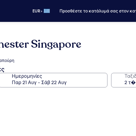
•
EUR
Προσθέστε το κατάλυμά σας στον κα
hester Singapore
καπούρη
ές
Ημερομηνίες
Ταξι