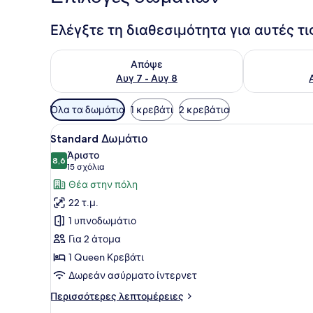
Ελέγξτε τη διαθεσιμότητα για αυτές τ
Έλεγχος διαθεσιμότητας για απόψε Αυγ 7 - Αυγ 8
Έλεγχος διαθ
Απόψε
Αυγ 7 - Αυγ 8
Διαθέσιμα
Όλα τα δωμάτια
1 κρεβάτι
2 κρεβάτια
φίλτρα
Προβολή
Ένα δωμάτιο ξενοδοχείου με
για
6
Standard Δωμάτιο
όλων
τα
Άριστο
των
8,6
δωμάτια
8,6 στα 10
(15
15 σχόλια
φωτογραφιών
σχόλια)
Θέα στην πόλη
για
22 τ.μ.
Standard
1 υπνοδωμάτιο
Δωμάτιο
Για 2 άτομα
1 Queen Κρεβάτι
Δωρεάν ασύρματο ίντερνετ
Περισσότερες
Περισσότερες λεπτομέρειες
λεπτομέρειες