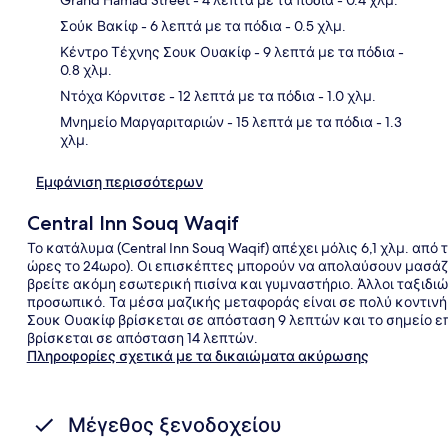
Σούκ Βακίφ
- 6 λεπτά με τα πόδια
- 0.5 χλμ.
Χάρ
Κέντρο Τέχνης Σουκ Ουακίφ
- 9 λεπτά με τα πόδια
-
0.8 χλμ.
Ντόχα Κόρνιτσε
- 12 λεπτά με τα πόδια
- 1.0 χλμ.
Μνημείο Μαργαριταριών
- 15 λεπτά με τα πόδια
- 1.3
χλμ.
Εμφάνιση περισσότερων
Central Inn Souq Waqif
Το κατάλυμα (Central Inn Souq Waqif) απέχει μόλις 6,1 χλμ. απ
ώρες το 24ωρο). Οι επισκέπτες μπορούν να απολαύσουν μασάζ 
βρείτε ακόμη εσωτερική πισίνα και γυμναστήριο. Άλλοι ταξιδι
προσωπικό. Τα μέσα μαζικής μεταφοράς είναι σε πολύ κοντινή
Σουκ Ουακίφ βρίσκεται σε απόσταση 9 λεπτών και το σημείο 
βρίσκεται σε απόσταση 14 λεπτών.
Πληροφορίες σχετικά με τα δικαιώματα ακύρωσης
Μέγεθος ξενοδοχείου