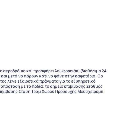
της
ό το αεροδρόμιο και προσφέρει λεωφορειάκι (διαθέσιμο 24
και μετά να πάρουν κάτι να φάνε στην καφετέρια. Θα
ώτες λένε εξαιρετικά πράγματα για το εξυπηρετικό
 απόσταση με τα πόδια: το σημείο επιβίβασης Σταθμός
επιβίβασης Στάση Τραμ Χώρου Προσευχής Μουσχεϊρέμπ