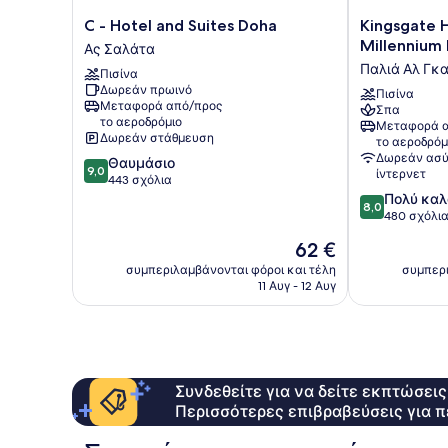
C
Kingsgate
C - Hotel and Suites Doha
Kingsgate 
-
Hotel
Millennium 
Ας Σαλάτα
Hotel
Doha
Παλιά Αλ Γκα
Πισίνα
and
by
Δωρεάν πρωινό
Suites
Millennium
Πισίνα
Μεταφορά από/προς
Σπα
Doha
Hotels
το αεροδρόμιο
Μεταφορά α
Ας
Παλιά
Δωρεάν στάθμευση
το αεροδρόμ
Σαλάτα
Αλ
Δωρεάν ασύ
9.0
Θαυμάσιο
Γκανίμ
9,0
ίντερνετ
στα
443 σχόλια
10,
8.0
Πολύ καλ
8,0
Θαυμάσιο,
στα
480 σχόλι
443
10,
Η
62 €
σχόλια
Πολύ
τιμή
καλό,
συμπεριλαμβάνονται φόροι και τέλη
συμπερι
είναι
11 Αυγ - 12 Αυγ
480
62 €
σχόλια
Συνδεθείτε για να δείτε εκπτώσει
Περισσότερες επιβραβεύσεις για π