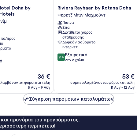
Riviera
Hotel Doha by
Riviera Rayhaan by Rotana Doha
Rayhaan
Hotels
Φερέτζ Μπιν Μαχμούντ
by
νίμ
Πισίνα
Rotana
Σπα
Doha
Διατίθεται χώρος
Φερέτζ
στάθμευσης
πό/προς
Μπιν
Δωρεάν ασύρματο
ιο
Μαχμούντ
ίντερνετ
ρματο
9.4
Εξαιρετικό
9,4
στα
229 σχόλια
ό
10,
α
Εξαιρετικό,
Η
Η
36 €
53 €
229
τιμή
τιμή
σχόλια
λαμβάνονται φόροι και τέλη
συμπεριλαμβάνονται φόροι και τέλη
είναι
είναι
8 Αυγ - 9 Αυγ
11 Αυγ - 12 Αυγ
36 €
53 €
Σύγκριση παρόμοιων καταλυμάτων
ς και προνόμια του προγράμματος.
ερισσότερη περιπέτεια!