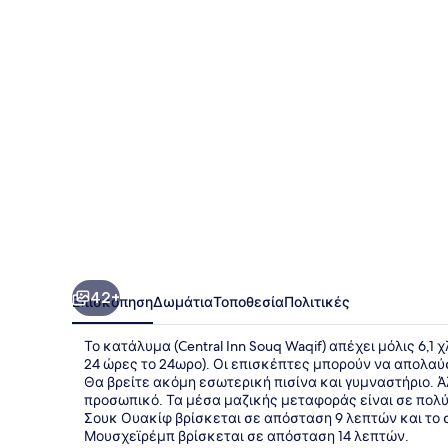
Waqif
42+
Επισκόπηση
Δωμάτια
Τοποθεσία
Πολιτικές
Το κατάλυμα (Central Inn Souq Waqif) απέχει μόλις 6,1
24 ώρες το 24ωρο). Οι επισκέπτες μπορούν να απολαύ
Θα βρείτε ακόμη εσωτερική πισίνα και γυμναστήριο. Ά
προσωπικό. Τα μέσα μαζικής μεταφοράς είναι σε πολύ
Σουκ Ουακίφ βρίσκεται σε απόσταση 9 λεπτών και το
Μουσχεϊρέμπ βρίσκεται σε απόσταση 14 λεπτών.