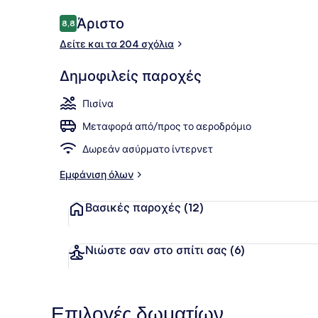
Σχόλια
Άριστο
8,8
8,8 στα 10
Δείτε και τα 204 σχόλια
Σουίτα | Κ
Δημοφιλείς παροχές
Πισίνα
Μεταφορά από/προς το αεροδρόμιο
Δωρεάν ασύρματο ίντερνετ
Εμφάνιση όλων
Βασικές παροχές
(12)
Νιώστε σαν στο σπίτι σας
(6)
Επιλογές δωματίων