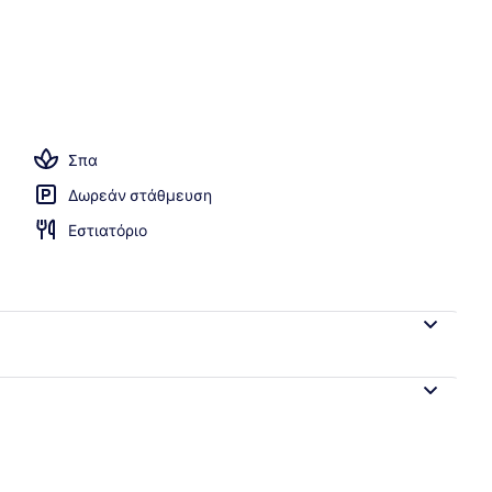
λινοσκεπάσματα υψηλής ποιότητας, πουπουλένια παπλώματα
Σπα
Δωρεάν στάθμευση
Εστιατόριο