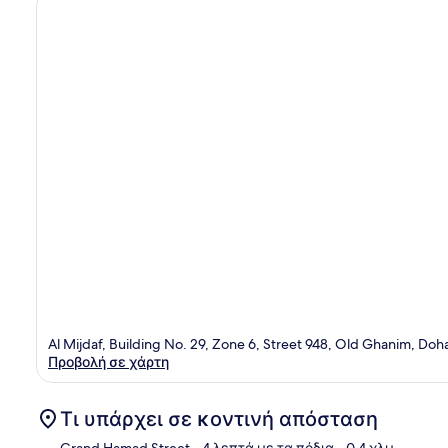
Al Mijdaf, Building No. 29, Zone 6, Street 948, Old Ghanim, Do
Προβολή σε χάρτη
Τι υπάρχει σε κοντινή απόσταση
Grand Hamad Street
- 4 λεπτά με τα πόδια
- 0.4 χλμ.