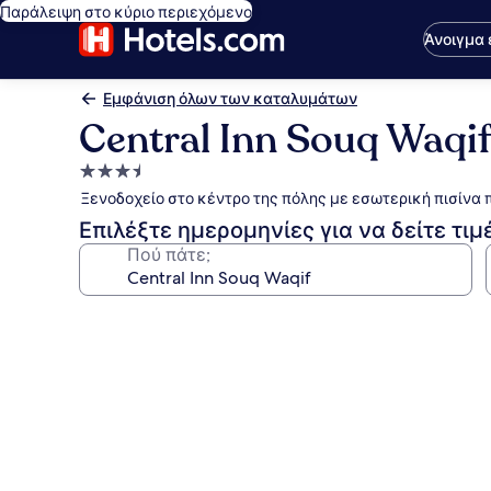
Παράλειψη στο κύριο περιεχόμενο
Άνοιγμα
Εμφάνιση όλων των καταλυμάτων
Central Inn Souq Waqi
Κατάλυμα
με
Ξενοδοχείο στο κέντρο της πόλης με εσωτερική πισίνα 
3.5
Επιλέξτε ημερομηνίες για να δείτε τιμ
αστέρια
Πού πάτε;
Συλλογή
φωτογραφιών
για
Central
Inn
Souq