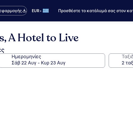
•
 εφαρμογής
EUR
Προσθέστε το κατάλυμά σας στον κα
, A Hotel to Live
ές
Ημερομηνίες
Ταξι