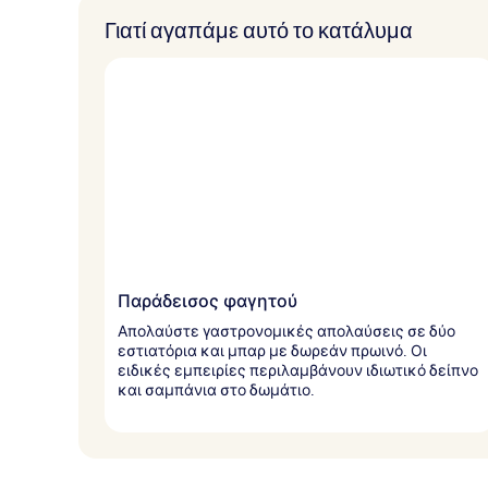
π
Γιατί αγαπάμε αυτό το κατάλυμα
ό
τ
ο
υ
ς
τ
α
ξ
ι
δ
ι
ώ
Παράδεισος φαγητού
τ
ε
Απολαύστε γαστρονομικές απολαύσεις σε δύο
ς
εστιατόρια και μπαρ με δωρεάν πρωινό. Οι
ειδικές εμπειρίες περιλαμβάνουν ιδιωτικό δείπνο
και σαμπάνια στο δωμάτιο.