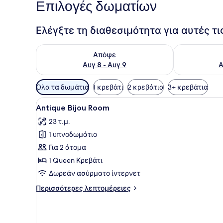
Επιλογές δωματίων
Ελέγξτε τη διαθεσιμότητα για αυτές τ
Έλεγχος διαθεσιμότητας για απόψε Αυγ 8 - Αυγ 9
Έλεγχος διαθ
Απόψε
Αυγ 8 - Αυγ 9
Α
Διαθέσιμα
Όλα τα δωμάτια
1 κρεβάτι
2 κρεβάτια
3+ κρεβάτια
φίλτρα
Προβολή
Ένα σύγχρονο μπάνιο με ένα
για
4
Antique Bijou Room
όλων
τα
23 τ.μ.
των
δωμάτια
1 υπνοδωμάτιο
φωτογραφιών
για
Για 2 άτομα
Antique
1 Queen Κρεβάτι
Bijou
Δωρεάν ασύρματο ίντερνετ
Room
Περισσότερες
Περισσότερες λεπτομέρειες
λεπτομέρειες
για
Antique