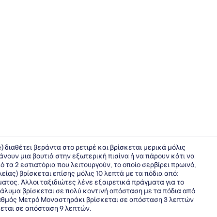
Ρεσεψιόν
ve) διαθέτει βεράντα στο ρετιρέ και βρίσκεται μερικά μόλις
νουν μια βουτιά στην εξωτερική πισίνα ή να πάρουν κάτι να
 τα 2 εστιατόρια που λειτουργούν, το οποίο σερβίρει πρωινό,
Πρόσοψη κ
είας) βρίσκεται επίσης μόλις 10 λεπτά με τα πόδια από:
ατος. Άλλοι ταξιδιώτες λένε εξαιρετικά πράγματα για το
τάλυμα βρίσκεται σε πολύ κοντινή απόσταση με τα πόδια από
ταθμός Μετρό Μοναστηράκι βρίσκεται σε απόσταση 3 λεπτών
κεται σε απόσταση 9 λεπτών.