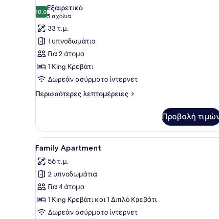
όλων
Εξαιρετικό
των
10,0
10,0 στα 10
(5
5 σχόλια
φωτογραφιών
σχόλια)
33 τ.μ.
για
1 υπνοδωμάτιο
Grand
Για 2 άτομα
Deluxe
1 King Κρεβάτι
Room
Δωρεάν ασύρματο ίντερνετ
Περισσότερες
Περισσότερες λεπτομέρειες
λεπτομέρειες
για
Προβολή τιμώ
Grand
Deluxe
Room
Προβολή
Ένα δωμάτιο ξενοδοχείου με
9
Family Apartment
όλων
56 τ.μ.
των
2 υπνοδωμάτια
φωτογραφιών
για
Για 4 άτομα
Family
1 King Κρεβάτι και 1 Διπλό Κρεβάτι
Apartment
Δωρεάν ασύρματο ίντερνετ