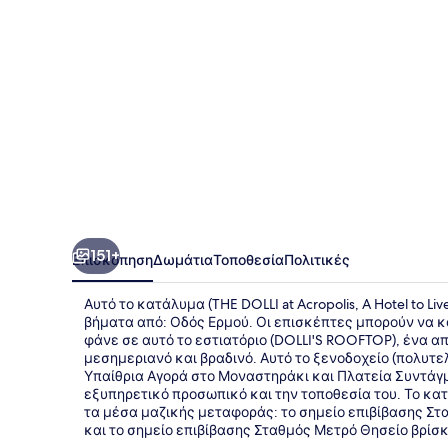
A
Hotel
to
Live
151+
Επισκόπηση
Δωμάτια
Τοποθεσία
Πολιτικές
Αυτό το κατάλυμα (THE DOLLI at Acropolis, A Hotel to Li
βήματα από: Οδός Ερμού. Οι επισκέπτες μπορούν να κά
φάνε σε αυτό το εστιατόριο (DOLLI'S ROOFTOP), ένα από
μεσημεριανό και βραδινό. Αυτό το ξενοδοχείο (πολυτελ
Υπαίθρια Αγορά στο Μοναστηράκι και Πλατεία Συντάγμ
εξυπηρετικό προσωπικό και την τοποθεσία του. Το κα
τα μέσα μαζικής μεταφοράς: το σημείο επιβίβασης Σ
και το σημείο επιβίβασης Σταθμός Μετρό Θησείο βρίσ