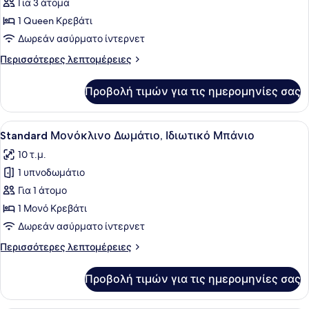
για
Για 3 άτομα
Economy
1 Queen Κρεβάτι
Δίκλινο
Δωρεάν ασύρματο ίντερνετ
Δωμάτιο
Περισσότερες
Περισσότερες λεπτομέρειες
(Double),
λεπτομέρειες
Κοινόχρηστο
για
Προβολή τιμών για τις ημερομηνίες σας
Economy
Μπάνιο
Δίκλινο
Δωμάτιο
Προβολή
Ένα δωμάτιο ξενοδοχείου με ένα κρ
8
(Double),
Standard Μονόκλινο Δωμάτιο, Ιδιωτικό Μπάνιο
όλων
Κοινόχρηστο
10 τ.μ.
Μπάνιο
των
1 υπνοδωμάτιο
φωτογραφιών
για
Για 1 άτομο
Standard
1 Μονό Κρεβάτι
Μονόκλινο
Δωρεάν ασύρματο ίντερνετ
Δωμάτιο,
Περισσότερες
Περισσότερες λεπτομέρειες
Ιδιωτικό
λεπτομέρειες
Μπάνιο
για
Προβολή τιμών για τις ημερομηνίες σας
Standard
Μονόκλινο
Δωμάτιο,