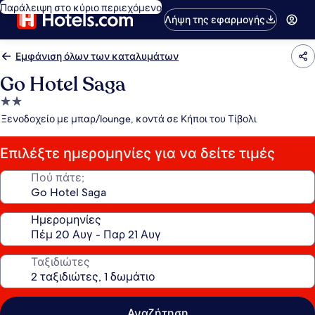
Παράλειψη στο κύριο περιεχόμενο
Λήψη της εφαρμογής
Εμφάνιση όλων των καταλυμάτων
Go Hotel Saga
Κατάλυμα
με
Ξενοδοχείο με μπαρ/lounge, κοντά σε Κήποι του Τίβολι
2.0
αστέρια
Επιλέξτε ημερομηνίες για να δείτε τιμές
Πού πάτε;
Ημερομηνίες
Ταξιδιώτες
Αναζήτηση