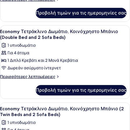
Ιδιωτικό
λεπτομέρειες
για
Μπάνιο
Προβολή τιμών για τις ημερομηνίες σας
Standard
(Twin
Τρίκλινο
Beds
Δωμάτιο,
Προβολή
Ένα δωμάτιο ξενοδοχείου με δύο μο
7
and
Ιδιωτικό
Economy Τετράκλινο Δωμάτιο, Κοινόχρηστο Μπάνιο
όλων
Μπάνιο
Sofa
(Double Bed and 2 Sofa Beds)
(Twin
των
Bed)
1 υπνοδωμάτιο
Beds
φωτογραφιών
and
Για 4 άτομα
για
Sofa
1 Διπλό Κρεβάτι και 2 Μονά Κρεβάτια
Economy
Bed)
Τετράκλινο
Δωρεάν ασύρματο ίντερνετ
Δωμάτιο,
Περισσότερες
Περισσότερες λεπτομέρειες
Κοινόχρηστο
λεπτομέρειες
για
Μπάνιο
Προβολή τιμών για τις ημερομηνίες σας
Economy
(Double
Τετράκλινο
Bed
Δωμάτιο,
Προβολή
Ένα δωμάτιο ξενοδοχείου με ένα κρ
8
and
Κοινόχρηστο
Economy Τετράκλινο Δωμάτιο, Κοινόχρηστο Μπάνιο (2
όλων
Μπάνιο
2
Twin Beds and 2 Sofa Beds)
(Double
των
Sofa
1 υπνοδωμάτιο
Bed
φωτογραφιών
Beds)
and