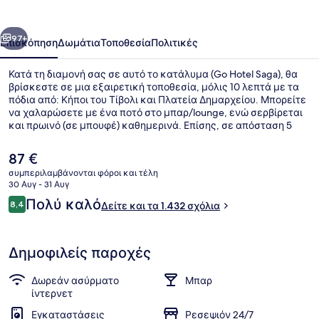
οηγούμενο
Επόμενο
97+
Επισκόπηση
Δωμάτια
Τοποθεσία
Πολιτικές
Κατά τη διαμονή σας σε αυτό το κατάλυμα (Go Hotel Saga), θα
βρίσκεστε σε μια εξαιρετική τοποθεσία, μόλις 10 λεπτά με τα
πόδια από: Κήποι του Τίβολι και Πλατεία Δημαρχείου. Μπορείτε
να χαλαρώσετε με ένα ποτό στο μπαρ/lounge, ενώ σερβίρεται
και πρωινό (σε μπουφέ) καθημερινά. Επίσης, σε απόσταση 5
λεπτών με το αυτοκίνητο θα βρείτε τα εξής: Εμπορικός
Πεζόδρομος Strøget και Nyhavn. Άλλοι ταξιδιώτες λατρεύουν το
Η
87 €
εξυπηρετικό προσωπικό και το πρωινό. Το κατάλυμα βρίσκεται
τρέχουσα
συμπεριλαμβάνονται φόροι και τέλη
σε πολύ κοντινή απόσταση με τα πόδια από τα μέσα μαζικής
τιμή
30 Αυγ - 31 Αυγ
μεταφοράς: το σημείο επιβίβασης Σταθμός Vesterport βρίσκεται
Πρωινό σε μπουφέ καθημερινά με
είναι
Σχόλια
σε απόσταση 6 λεπτών και το σημείο επιβίβασης Σταθμός
Πολύ καλό
8,4
Δείτε και τα 1.432 σχόλια
87 €
8,4 στα 10
Rådhuspladsen βρίσκεται σε απόσταση 10 λεπτών.
Δημοφιλείς παροχές
Δωρεάν ασύρματο
Μπαρ
ίντερνετ
Εγκαταστάσεις
Ρεσεψιόν 24/7