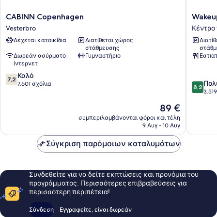
CABINN
Wakeup
CABINN Copenhagen
Wakeu
Copenhagen
Copenh
Vesterbro
Κέντρο
Vesterbro
Bernsto
Δέχεται κατοικίδια
Διατίθεται χώρος
Διατί
Κέντρο
στάθμευσης
στάθμ
της
Δωρεάν ασύρματο
Γυμναστήριο
Εστια
Κοπεγχ
ίντερνετ
7.2
Καλό
7,2
8.2
Πολ
στα
7.601 σχόλια
8,2
στα
3.51
10,
10,
Καλό,
Η
89 €
Πολύ
7.601
τιμή
καλό,
συμπεριλαμβάνονται φόροι και τέλη
σχόλια
είναι
9 Αυγ - 10 Αυγ
3.519
89 €
σχόλια
Σύγκριση παρόμοιων καταλυμάτων
Συνδεθείτε για να δείτε εκπτώσεις και προνόμια του
προγράμματος. Περισσότερες επιβραβεύσεις για
περισσότερη περιπέτεια!
Σύνδεση
Εγγραφείτε, είναι δωρεάν