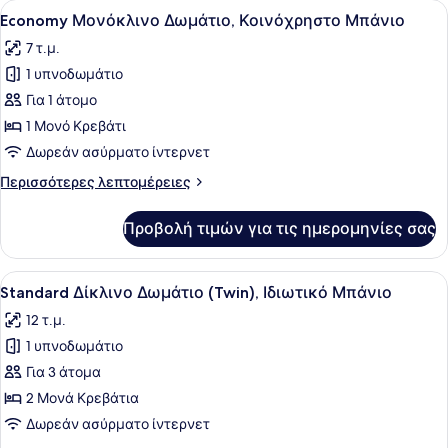
Προβολή
Ένα σύγχρονο δωμάτιο ξενοδοχείου 
5
Ιδιωτικό
Economy Μονόκλινο Δωμάτιο, Κοινόχρηστο Μπάνιο
όλων
Μπάνιο
7 τ.μ.
των
1 υπνοδωμάτιο
φωτογραφιών
για
Για 1 άτομο
Economy
1 Μονό Κρεβάτι
Μονόκλινο
Δωρεάν ασύρματο ίντερνετ
Δωμάτιο,
Περισσότερες
Περισσότερες λεπτομέρειες
Κοινόχρηστο
λεπτομέρειες
Μπάνιο
για
Προβολή τιμών για τις ημερομηνίες σας
Economy
Μονόκλινο
Δωμάτιο,
Προβολή
Μια σκάλα με ξύλινο χέρι και λευκά
4
Κοινόχρηστο
Standard Δίκλινο Δωμάτιο (Twin), Ιδιωτικό Μπάνιο
όλων
Μπάνιο
12 τ.μ.
των
1 υπνοδωμάτιο
φωτογραφιών
για
Για 3 άτομα
Standard
2 Μονά Κρεβάτια
Δίκλινο
Δωρεάν ασύρματο ίντερνετ
Δωμάτιο