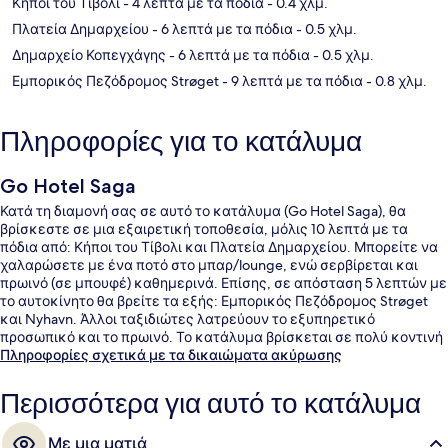
Κήποι του Τίβολι
- 4 λεπτά με τα πόδια
- 0.4 χλμ.
Πλατεία Δημαρχείου
- 6 λεπτά με τα πόδια
- 0.5 χλμ.
Δημαρχείο Κοπεγχάγης
- 6 λεπτά με τα πόδια
- 0.5 χλμ.
Εμπορικός Πεζόδρομος Strøget
- 9 λεπτά με τα πόδια
- 0.8 χλμ.
Πληροφορίες για το κατάλυμα
Go Hotel Saga
Κατά τη διαμονή σας σε αυτό το κατάλυμα (Go Hotel Saga), θα
βρίσκεστε σε μια εξαιρετική τοποθεσία, μόλις 10 λεπτά με τα
πόδια από: Κήποι του Τίβολι και Πλατεία Δημαρχείου. Μπορείτε να
χαλαρώσετε με ένα ποτό στο μπαρ/lounge, ενώ σερβίρεται και
πρωινό (σε μπουφέ) καθημερινά. Επίσης, σε απόσταση 5 λεπτών με
το αυτοκίνητο θα βρείτε τα εξής: Εμπορικός Πεζόδρομος Strøget
και Nyhavn. Άλλοι ταξιδιώτες λατρεύουν το εξυπηρετικό
προσωπικό και το πρωινό. Το κατάλυμα βρίσκεται σε πολύ κοντινή
απόσταση με τα πόδια από τα μέσα μαζικής μεταφοράς: το σημείο
Πληροφορίες σχετικά με τα δικαιώματα ακύρωσης
επιβίβασης Σταθμός Vesterport βρίσκεται σε απόσταση 6 λεπτών
και το σημείο επιβίβασης Σταθμός Rådhuspladsen βρίσκεται σε
Περισσότερα για αυτό το κατάλυμα
απόσταση 10 λεπτών.
Με μια ματιά