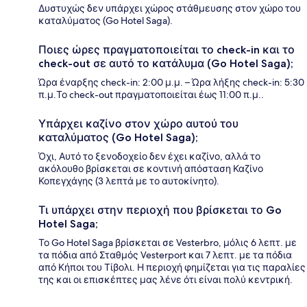
Δυστυχώς δεν υπάρχει χώρος στάθμευσης στον χώρο του
καταλύματος (Go Hotel Saga).
Ποιες ώρες πραγματοποιείται το check-in και το
check-out σε αυτό το κατάλυμα (Go Hotel Saga);
Ώρα έναρξης check-in: 2:00 μ.μ. – Ώρα λήξης check-in: 5:30
π.μ.Το check-out πραγματοποιείται έως 11:00 π.μ..
Υπάρχει καζίνο στον χώρο αυτού του
καταλύματος (Go Hotel Saga);
Όχι, Αυτό το ξενοδοχείο δεν έχει καζίνο, αλλά το
ακόλουθο βρίσκεται σε κοντινή απόσταση Καζίνο
Κοπεγχάγης (3 λεπτά με το αυτοκίνητο).
Τι υπάρχει στην περιοχή που βρίσκεται το Go
Hotel Saga;
Το Go Hotel Saga βρίσκεται σε Vesterbro, μόλις 6 λεπτ. με
τα πόδια από Σταθμός Vesterport και 7 λεπτ. με τα πόδια
από Κήποι του Τίβολι. Η περιοχή φημίζεται για τις παραλίες
της και οι επισκέπτες μας λένε ότι είναι πολύ κεντρική.