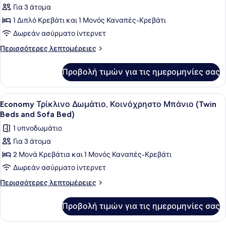
Για 3 άτομα
για
1 Διπλό Κρεβάτι και 1 Μονός Καναπές-Κρεβάτι
Economy
Τρίκλινο
Δωρεάν ασύρματο ίντερνετ
Δωμάτιο,
Περισσότερες
Περισσότερες λεπτομέρειες
Κοινόχρηστο
λεπτομέρειες
για
Μπάνιο
Προβολή τιμών για τις ημερομηνίες σας
Economy
(Double
Τρίκλινο
Bed
Δωμάτιο,
Προβολή
Ένα μικρό, λειτουργικό δωμάτιο ξε
6
and
Κοινόχρηστο
Economy Τρίκλινο Δωμάτιο, Κοινόχρηστο Μπάνιο (Twin
όλων
Μπάνιο
Sofa
Beds and Sofa Bed)
(Double
των
Bed)
1 υπνοδωμάτιο
Bed
φωτογραφιών
and
Για 3 άτομα
για
Sofa
2 Μονά Κρεβάτια και 1 Μονός Καναπές-Κρεβάτι
Economy
Bed)
Τρίκλινο
Δωρεάν ασύρματο ίντερνετ
Δωμάτιο,
Περισσότερες
Περισσότερες λεπτομέρειες
Κοινόχρηστο
λεπτομέρειες
για
Μπάνιο
Προβολή τιμών για τις ημερομηνίες σας
Economy
(Twin
Τρίκλινο