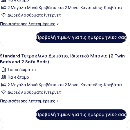
Για 4 άτομα
για
2
2 Μεγάλα Μονά Κρεβάτια και 2 Μονοί Καναπέδες-Κρεβάτια
Economy
Sofa
Beds)
Τετράκλινο
Δωρεάν ασύρματο ίντερνετ
Δωμάτιο,
Περισσότερες
Περισσότερες λεπτομέρειες
Κοινόχρηστο
λεπτομέρειες
για
Μπάνιο
Προβολή τιμών για τις ημερομηνίες σας
Economy
(2
Τετράκλινο
Twin
Δωμάτιο,
Προβολή
Ένα δωμάτιο ξενοδοχείου με τρία μ
11
Beds
Κοινόχρηστο
Standard Τετράκλινο Δωμάτιο, Ιδιωτικό Μπάνιο (2 Twin
όλων
Μπάνιο
and
Beds and 2 Sofa Beds)
(2
των
2
1 υπνοδωμάτιο
Twin
φωτογραφιών
Sofa
Beds
Για 4 άτομα
για
and
Beds)
2 Μεγάλα Μονά Κρεβάτια και 2 Μονοί Καναπέδες-Κρεβάτια
Standard
2
Sofa
Τετράκλινο
Δωρεάν ασύρματο ίντερνετ
Beds)
Δωμάτιο,
Περισσότερες
Περισσότερες λεπτομέρειες
Ιδιωτικό
λεπτομέρειες
για
Μπάνιο
Προβολή τιμών για τις ημερομηνίες σας
Standard
(2
Τετράκλινο
Twin
Δωμάτιο,
Προβολή
Ένα δωμάτιο ξενοδοχείου με δύο κρ