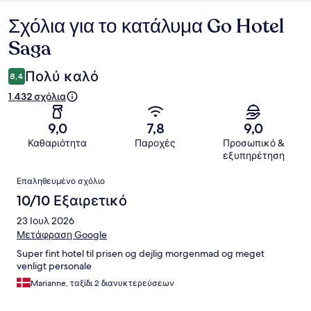
Σχόλια για το κατάλυμα Go Hotel
Σχόλια
Saga
Πολύ καλό
8,4
1.432 σχόλια
9,0
7,8
9,0
Καθαριότητα
Παροχές
Προσωπικό &
εξυπηρέτηση
Σχόλια
Επαληθευμένο σχόλιο
10/10 Εξαιρετικό
23 Ιουλ 2026
Μετάφραση Google
Super fint hotel til prisen og dejlig morgenmad og meget
venligt personale
Marianne, ταξίδι 2 διανυκτερεύσεων