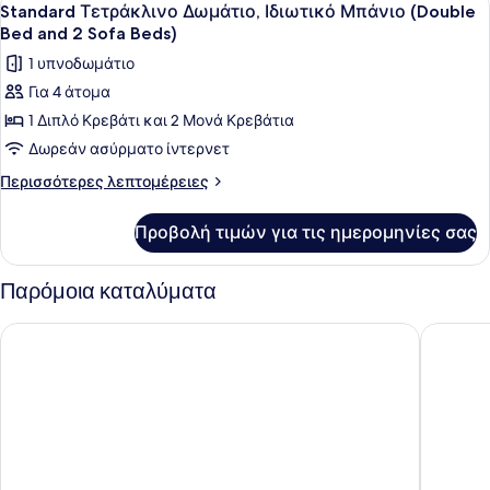
9
Beds
Ιδιωτικό
Standard Τετράκλινο Δωμάτιο, Ιδιωτικό Μπάνιο (Double
όλων
Μπάνιο
and
Bed and 2 Sofa Beds)
(2
των
2
1 υπνοδωμάτιο
Twin
φωτογραφιών
Sofa
Beds
Για 4 άτομα
για
and
Beds)
1 Διπλό Κρεβάτι και 2 Μονά Κρεβάτια
Standard
2
Sofa
Τετράκλινο
Δωρεάν ασύρματο ίντερνετ
Beds)
Δωμάτιο,
Περισσότερες
Περισσότερες λεπτομέρειες
Ιδιωτικό
λεπτομέρειες
για
Μπάνιο
Προβολή τιμών για τις ημερομηνίες σας
Standard
(Double
Τετράκλινο
Bed
Δωμάτιο,
Παρόμοια καταλύματα
and
Ιδιωτικό
Μπάνιο
2
CABINN Copenhagen
Wakeup 
(Double
Sofa
Bed
Beds)
and
2
Sofa
Beds)