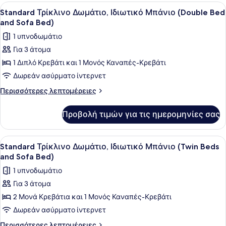
Beds
Δωμάτιο,
Προβολή
Ένα δωμάτιο ξενοδοχείου με δύο κρ
5
and
Κοινόχρηστο
Standard Τρίκλινο Δωμάτιο, Ιδιωτικό Μπάνιο (Double Bed
όλων
Μπάνιο
Sofa
and Sofa Bed)
(Twin
των
Bed)
1 υπνοδωμάτιο
Beds
φωτογραφιών
and
Για 3 άτομα
για
Sofa
1 Διπλό Κρεβάτι και 1 Μονός Καναπές-Κρεβάτι
Standard
Bed)
Τρίκλινο
Δωρεάν ασύρματο ίντερνετ
Δωμάτιο,
Περισσότερες
Περισσότερες λεπτομέρειες
Ιδιωτικό
λεπτομέρειες
για
Μπάνιο
Προβολή τιμών για τις ημερομηνίες σας
Standard
(Double
Τρίκλινο
Bed
Δωμάτιο,
Προβολή
Ένα δωμάτιο ξενοδοχείου με δύο μο
5
and
Ιδιωτικό
Standard Τρίκλινο Δωμάτιο, Ιδιωτικό Μπάνιο (Twin Beds
όλων
Μπάνιο
Sofa
and Sofa Bed)
(Double
των
Bed)
1 υπνοδωμάτιο
Bed
φωτογραφιών
and
Για 3 άτομα
για
Sofa
2 Μονά Κρεβάτια και 1 Μονός Καναπές-Κρεβάτι
Standard
Bed)
Τρίκλινο
Δωρεάν ασύρματο ίντερνετ
Δωμάτιο,
Περισσότερες
Περισσότερες λεπτομέρειες