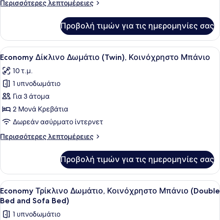
Περισσότερες
Περισσότερες λεπτομέρειες
(Twin),
λεπτομέρειες
Ιδιωτικό
για
Προβολή τιμών για τις ημερομηνίες σας
Standard
Μπάνιο
Δίκλινο
Δωμάτιο
Προβολή
Ένα δωμάτιο ξενοδοχείου με ένα με
7
(Twin),
Economy Δίκλινο Δωμάτιο (Twin), Κοινόχρηστο Μπάνιο
όλων
Ιδιωτικό
10 τ.μ.
Μπάνιο
των
1 υπνοδωμάτιο
φωτογραφιών
για
Για 3 άτομα
Economy
2 Μονά Κρεβάτια
Δίκλινο
Δωρεάν ασύρματο ίντερνετ
Δωμάτιο
Περισσότερες
Περισσότερες λεπτομέρειες
(Twin),
λεπτομέρειες
Κοινόχρηστο
για
Προβολή τιμών για τις ημερομηνίες σας
Economy
Μπάνιο
Δίκλινο
Δωμάτιο
Προβολή
Ένα δωμάτιο ξενοδοχείου με δύο μ
8
(Twin),
Economy Τρίκλινο Δωμάτιο, Κοινόχρηστο Μπάνιο (Double
όλων
Κοινόχρηστο
Bed and Sofa Bed)
Μπάνιο
των
1 υπνοδωμάτιο
φωτογραφιών