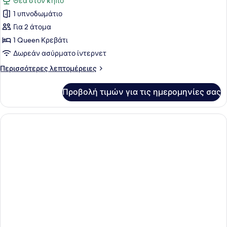
Θέα στον κήπο
των
1 υπνοδωμάτιο
φωτογραφιών
για
Για 2 άτομα
Superior
1 Queen Κρεβάτι
Δωμάτιο
Δωρεάν ασύρματο ίντερνετ
Περισσότερες
Περισσότερες λεπτομέρειες
λεπτομέρειες
για
Προβολή τιμών για τις ημερομηνίες σας
Superior
Δωμάτιο