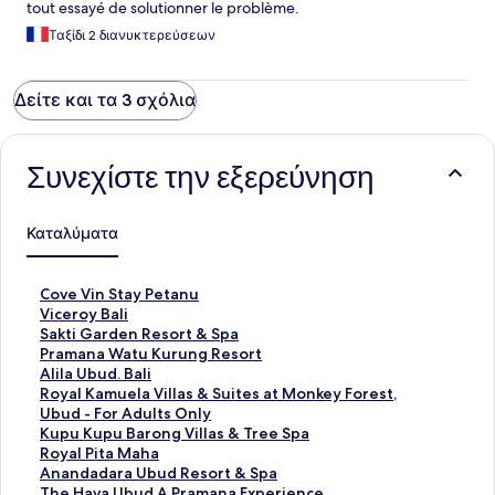
tout essayé de solutionner le problème.
Ταξίδι 2 διανυκτερεύσεων
Δείτε και τα 3 σχόλια
Συνεχίστε την εξερεύνηση
Καταλύματα
Σ
Cove Vin Stay Petanu
τ
Σ
Viceroy Bali
ά
τ
Σ
Sakti Garden Resort & Spa
ν
ά
τ
Σ
Pramana Watu Kurung Resort
τ
ν
ά
τ
Σ
Alila Ubud. Bali
α
τ
ν
ά
τ
Σ
Royal Kamuela Villas & Suites at Monkey Forest,
ρ
α
τ
ν
ά
τ
Ubud - For Adults Only
Σ
ρ
α
τ
ν
ά
Σ
Kupu Kupu Barong Villas & Tree Spa
ύ
Σ
ρ
α
τ
ν
τ
Σ
Royal Pita Maha
ν
ύ
Σ
ρ
α
τ
ά
τ
Σ
Anandadara Ubud Resort & Spa
δ
ν
ύ
Σ
ρ
α
ν
ά
τ
Σ
The Hava Ubud A Pramana Experience