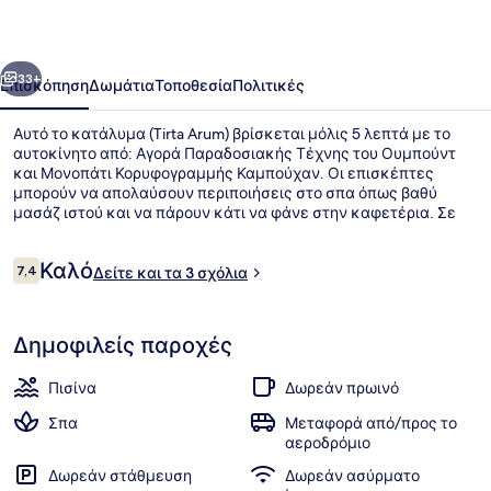
οηγούμενο
Επόμενο
33+
Επισκόπηση
Δωμάτια
Τοποθεσία
Πολιτικές
Αυτό το κατάλυμα (Tirta Arum) βρίσκεται μόλις 5 λεπτά με το
αυτοκίνητο από: Αγορά Παραδοσιακής Τέχνης του Ουμπούντ
και Μονοπάτι Κορυφογραμμής Καμπούχαν. Οι επισκέπτες
μπορούν να απολαύσουν περιποιήσεις στο σπα όπως βαθύ
μασάζ ιστού και να πάρουν κάτι να φάνε στην καφετέρια. Σε
αυτό το ξενοδοχείο (πολυτελείας) θα βρείτε ακόμη 6
εξωτερικές πισίνες, μπαρ/lounge και μπαρ με σνακ/
Σχόλια
Καλό
ντελικατέσεν.
7,4
Δείτε και τα 3 σχόλια
7,4 στα 10
6 εξωτερικές πισίνες
Δημοφιλείς παροχές
Πισίνα
Δωρεάν πρωινό
Σπα
Μεταφορά από/προς το
αεροδρόμιο
Δωρεάν στάθμευση
Δωρεάν ασύρματο