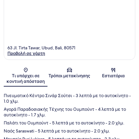
63 Jl. Tirta Tawar, Ubud, Bali, 80571
Προβολή σε χάρτη
Χάρτης
Τι υπάρχει σε
Τρόποι μετακίνησης
Εστιατόρια
κοντινή απόσταση
Πνευματικό Κέντρο Σινάρ Σούτσι
- 3 λεπτά με το αυτοκίνητο
-
1.0 χλμ.
Αγορά Παραδοσιακής Τέχνης του Ουμπούντ
- 4 λεπτά με το
αυτοκίνητο
- 1.7 χλμ.
Παλάτι του Ουμπούντ
- 5 λεπτά με το αυτοκίνητο
- 2.0 χλμ.
Ναός Saraswati
- 5 λεπτά με το αυτοκίνητο
- 2.0 χλμ.
Μουσείο Puri Lukisan
- 5 λεπτά με το αυτοκίνητο
- 2.3 χλμ.