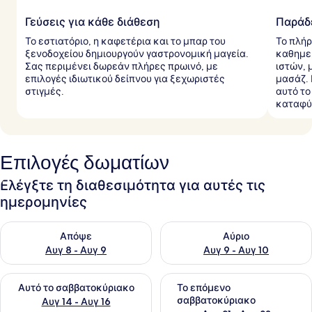
Γεύσεις για κάθε διάθεση
Παράδε
Το εστιατόριο, η καφετέρια και το μπαρ του
Το πλή
ξενοδοχείου δημιουργούν γαστρονομική μαγεία.
καθημε
Σας περιμένει δωρεάν πλήρες πρωινό, με
ιστών, 
επιλογές ιδιωτικού δείπνου για ξεχωριστές
μασάζ. 
στιγμές.
αυτό το
καταφύ
Επιλογές δωματίων
Ελέγξτε τη διαθεσιμότητα για αυτές τις
ημερομηνίες
Έλεγχος διαθεσιμότητας για απόψε Αυγ 8 - Αυγ 9
Έλεγχος διαθεσιμότητας για 
Απόψε
Αύριο
Αυγ 8 - Αυγ 9
Αυγ 9 - Αυγ 10
Έλεγχος διαθεσιμότητας για αυτό το σαββατοκύριακο Αυγ 1
Έλεγχος διαθεσιμότητας για
Αυτό το σαββατοκύριακο
Το επόμενο
σαββατοκύριακο
Αυγ 14 - Αυγ 16