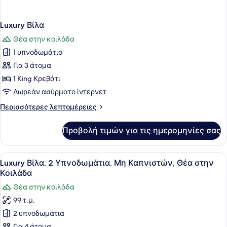
Luxury Βίλα
Θέα στην κοιλάδα
1 υπνοδωμάτιο
Για 3 άτομα
1 King Κρεβάτι
Δωρεάν ασύρματο ίντερνετ
Περισσότερες
Περισσότερες λεπτομέρειες
λεπτομέρειες
για
Προβολή τιμών για τις ημερομηνίες σας
Luxury
Βίλα
Προβολή
Ένα υπνοδωμάτιο με ένα μεγάλο κρ
16
Luxury Βίλα, 2 Υπνοδωμάτια, Μη Καπνιστών, Θέα στην
όλων
Κοιλάδα
των
Θέα στην κοιλάδα
φωτογραφιών
99 τ.μ.
για
2 υπνοδωμάτια
Luxury
Για 4 άτομα