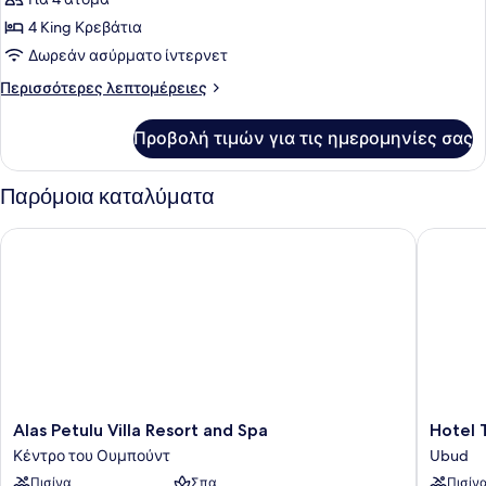
Βίλα,
2
4 King Κρεβάτια
Υπνοδωμάτια,
Δωρεάν ασύρματο ίντερνετ
Μη
Περισσότερες
Περισσότερες λεπτομέρειες
Καπνιστών,
λεπτομέρειες
Θέα
για
Προβολή τιμών για τις ημερομηνίες σας
Luxury
στην
Βίλα,
Κοιλάδα
2
Παρόμοια καταλύματα
Υπνοδωμάτια,
Μη
Alas Petulu Villa Resort and Spa
Hotel T
Καπνιστών,
Θέα
στην
Κοιλάδα
Alas
Hotel
Alas Petulu Villa Resort and Spa
Hotel 
Petulu
Tjampu
Κέντρο του Ουμπούντ
Ubud
Villa
Spa
Πισίνα
Σπα
Πισίν