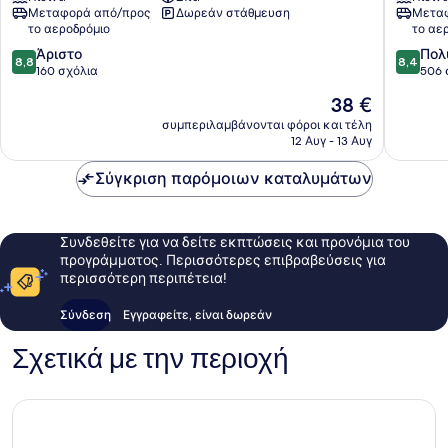
Resort
Ubud
Μεταφορά από/προς
Δωρεάν στάθμευση
Μεταφ
and
το αεροδρόμιο
το αε
Spa
8.8
8.4
Κέντρο
Άριστο
Πολ
8,8
8,4
στα
στα
του
160 σχόλια
506 
10,
10,
Ουμπούντ
Η
38 €
Άριστο,
Πολύ
τιμή
160
καλό,
συμπεριλαμβάνονται φόροι και τέλη
είναι
12 Αυγ - 13 Αυγ
σχόλια
506
38 €
σχόλια
Σύγκριση παρόμοιων καταλυμάτων
Συνδεθείτε για να δείτε εκπτώσεις και προνόμια του
προγράμματος. Περισσότερες επιβραβεύσεις για
περισσότερη περιπέτεια!
Σύνδεση
Εγγραφείτε, είναι δωρεάν
Σχετικά με την περιοχή