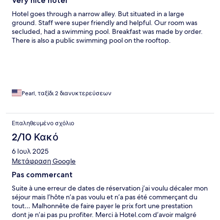
Very nice hotel
Hotel goes through a narrow alley. But situated in a large
ground. Staff were super friendly and helpful. Our room was
secluded, had a swimming pool. Breakfast was made by order.
There is also a public swimming pool on the rooftop.
Pearl, ταξίδι 2 διανυκτερεύσεων
Επαληθευμένο σχόλιο
2/10 Κακό
6 Ιουλ 2025
Μετάφραση Google
Pas commercant
Suite à une erreur de dates de réservation j’ai voulu décaler mon
séjour mais l’hôte n’a pas voulu et n’a pas été commerçant du
tout… Malhonnête de faire payer le prix fort une prestation
dont je n’ai pas pu profiter. Merci à Hotel.com d’avoir malgré