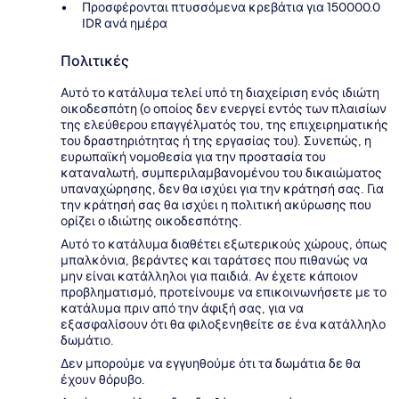
Προσφέρονται πτυσσόμενα κρεβάτια για 150000.0
IDR ανά ημέρα
Πολιτικές
Αυτό το κατάλυμα τελεί υπό τη διαχείριση ενός ιδιώτη
οικοδεσπότη (ο οποίος δεν ενεργεί εντός των πλαισίων
της ελεύθερου επαγγέλματός του, της επιχειρηματικής
του δραστηριότητας ή της εργασίας του). Συνεπώς, η
ευρωπαϊκή νομοθεσία για την προστασία του
καταναλωτή, συμπεριλαμβανομένου του δικαιώματος
υπαναχώρησης, δεν θα ισχύει για την κράτησή σας. Για
την κράτησή σας θα ισχύει η πολιτική ακύρωσης που
ορίζει ο ιδιώτης οικοδεσπότης.
Αυτό το κατάλυμα διαθέτει εξωτερικούς χώρους, όπως
μπαλκόνια, βεράντες και ταράτσες που πιθανώς να
μην είναι κατάλληλοι για παιδιά. Αν έχετε κάποιον
προβληματισμό, προτείνουμε να επικοινωνήσετε με το
κατάλυμα πριν από την άφιξή σας, για να
εξασφαλίσουν ότι θα φιλοξενηθείτε σε ένα κατάλληλο
δωμάτιο.
Δεν μπορούμε να εγγυηθούμε ότι τα δωμάτια δε θα
έχουν θόρυβο.