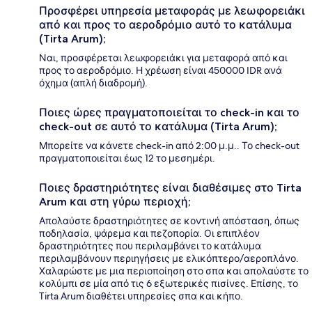
Προσφέρει υπηρεσία μεταφοράς με λεωφορειάκι
από και προς το αεροδρόμιο αυτό το κατάλυμα
(Tirta Arum);
Ναι, προσφέρεται λεωφορειάκι για μεταφορά από και
προς το αεροδρόμιο. Η χρέωση είναι 450000 IDR ανά
όχημα (απλή διαδρομή).
Ποιες ώρες πραγματοποιείται το check-in και το
check-out σε αυτό το κατάλυμα (Tirta Arum);
Μπορείτε να κάνετε check-in από 2:00 μ.μ.. Το check-out
πραγματοποιείται έως 12 το μεσημέρι.
Ποιες δραστηριότητες είναι διαθέσιμες στο Tirta
Arum και στη γύρω περιοχή;
Απολαύστε δραστηριότητες σε κοντινή απόσταση, όπως
ποδηλασία, ψάρεμα και πεζοπορία. Οι επιπλέον
δραστηριότητες που περιλαμβάνει το κατάλυμα
περιλαμβάνουν περιηγήσεις με ελικόπτερο/αεροπλάνο.
Χαλαρώστε με μια περιοποίηση στο σπα και απολαύστε το
κολύμπι σε μία από τις 6 εξωτερικές πισίνες. Επίσης, το
Tirta Arum διαθέτει υπηρεσίες σπα και κήπο.