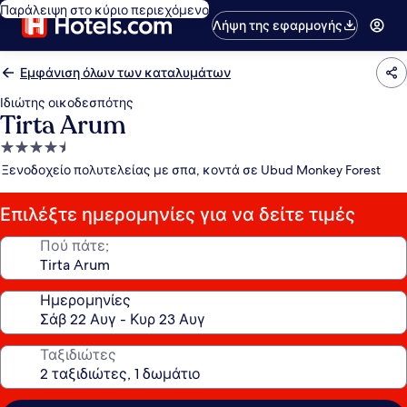
Παράλειψη στο κύριο περιεχόμενο
Λήψη της εφαρμογής
Εμφάνιση όλων των καταλυμάτων
Ιδιώτης οικοδεσπότης
Tirta Arum
Κατάλυμα
με
Ξενοδοχείο πολυτελείας με σπα, κοντά σε Ubud Monkey Forest
4.5
αστέρια
Επιλέξτε ημερομηνίες για να δείτε τιμές
Πού πάτε;
Ημερομηνίες
Ταξιδιώτες