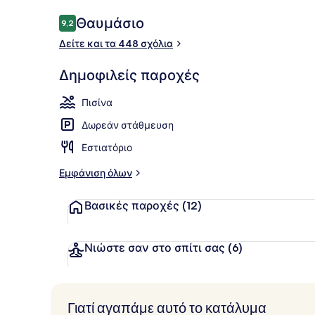
Σχόλια
Θαυμάσιο
9,2
9,2 στα 10
Δείτε και τα 448 σχόλια
Εσωτερική π
Δημοφιλείς παροχές
Πισίνα
Δωρεάν στάθμευση
Εστιατόριο
Εμφάνιση όλων
Βασικές παροχές
(12)
Νιώστε σαν στο σπίτι σας
(6)
Γιατί αγαπάμε αυτό το κατάλυμα