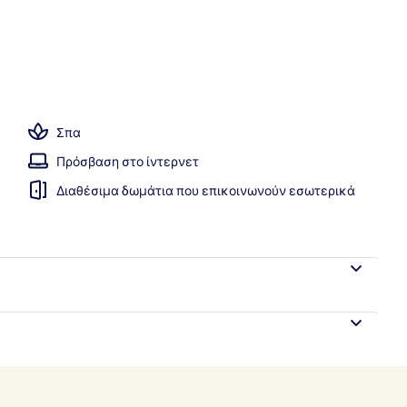
ισίνα, εποχική εξωτερική πισίνα, καμπάνες (με χρέωση)
Σπα
Πρόσβαση στο ίντερνετ
Διαθέσιμα δωμάτια που επικοινωνούν εσωτερικά