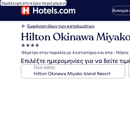
Παράλειψη στο κύριο περιεχόμενο
Άνοιγμα
Εμφάνιση όλων των καταλυμάτων
Hilton Okinawa Miyako
Κατάλυμα
με
Θέρετρο στην παραλία με 4 εστιατόρια και σπα - Νήσος
4.0
Επιλέξτε ημερομηνίες για να δείτε τιμ
αστέρια
Πού πάτε;
Συλλογή
φωτογραφιών
για
Hilton
Okinawa
Miyako