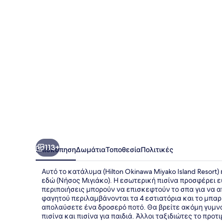
Island
Resort
113+
Επισκόπηση
Δωμάτια
Τοποθεσία
Πολιτικές
Αυτό το κατάλυμα (Hilton Okinawa Miyako Island Resort)
εδώ (Νήσος Μιγιάκο). Η εσωτερική πισίνα προσφέρει ε
περιποιήσεις μπορούν να επισκεφτούν το σπα για να 
φαγητού περιλαμβάνονται τα 4 εστιατόρια και το μπαρ 
απολαύσετε ένα δροσερό ποτό. Θα βρείτε ακόμη γυμνα
πισίνα και πισίνα για παιδιά. Άλλοι ταξιδιώτες το προ