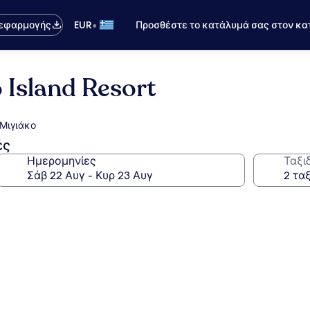
•
 εφαρμογής
EUR
Προσθέστε το κατάλυμά σας στον κα
 Island Resort
 Μιγιάκο
ές
Ημερομηνίες
Ταξι