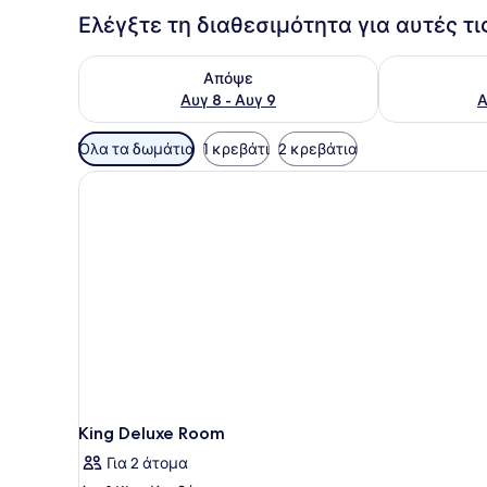
Ελέγξτε τη διαθεσιμότητα για αυτές τ
Έλεγχος διαθεσιμότητας για απόψε Αυγ 8 - Αυγ 9
Έλεγχος διαθ
Απόψε
Αυγ 8 - Αυγ 9
Α
Διαθέσιμα
Όλα τα δωμάτια
1 κρεβάτι
2 κρεβάτια
φίλτρα
για
τα
δωμάτια
King Deluxe Room
Για 2 άτομα