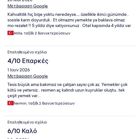
Μετάφραση Google
Kahvaltılık hiç bişe yoktu neredeyse… özellikle ikinci günümde..
sosisle karın doyurduk . Et olmazmı yemekte ya baklava olmaz
mo rezalet !! 5 yıldız diye satıyorsunuz . Otel kapısında 4 yıldız var
Atilla, ταξίδι 2 διανυκτερεύσεων
Επαληθευμένο σχόλιο
4/10 Επαρκές
1 Ιουν 2026
Μετάφραση Google
Tesis büyük ama bakımsız ve çalışan sayısı çok az. Yemekler çok
kötü ve yetersiz.. resmen aç kalındı uzun kuyruklar oluştu..tek
çeşit yemek var...
Nermin, ταξίδι 2 διανυκτερεύσεων
Επαληθευμένο σχόλιο
6/10 Καλό