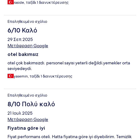
raside, ταξίδι 1 διανυκτέρευσης
Επαληθευμένο σχόλιο
6/10 Καλό
29 Σεπ 2025
Μετάφραση Google
otel bakımsız
otel çok bakımsızdı. personel sayısı yeterli değildi.yemekler orta
seviyedeydi.
yasemin, ταξίδι 1 διανυκτέρευσης
Επαληθευμένο σχόλιο
8/10 Πολύ καλό
21 Ιουλ 2025
Μετάφραση Google
Fiyatına göre iyi
Fiyat performans oteli. Hatta fiyatına göre iyi diyebilirim. Temizlik