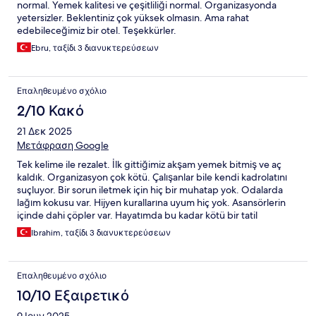
normal. Yemek kalitesi ve çeşitliliği normal. Organizasyonda
yetersizler. Beklentiniz çok yüksek olmasın. Ama rahat
edebileceğimiz bir otel. Teşekkürler.
Ebru, ταξίδι 3 διανυκτερεύσεων
Επαληθευμένο σχόλιο
2/10 Κακό
21 Δεκ 2025
Μετάφραση Google
Tek kelime ile rezalet. İlk gittiğimiz akşam yemek bitmiş ve aç
kaldık. Organizasyon çok kötü. Çalışanlar bile kendi kadrolatını
suçluyor. Bir sorun iletmek için hiç bir muhatap yok. Odalarda
lağım kokusu var. Hijyen kurallarına uyum hiç yok. Asansörlerin
içinde dahi çöpler var. Hayatımda bu kadar kötü bir tatil
mekanına rastlamadım. Hiç kimseye tavsiye etmiyorum. Üç
Ibrahim, ταξίδι 3 διανυκτερεύσεων
günlük için gelmiştik. Dayanamadık ikinci gün evimize döndük.
Επαληθευμένο σχόλιο
10/10 Εξαιρετικό