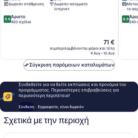
Δωρεάν στάθμευση
Δωρεάν ασύρματο
Μεταφ
Spa
ίντερνετ
το αε
Yalova
8.8
8.8
Άριστο
Termal
Άρι
8,8
8,8
στα
στα
420 σχόλια
243 
10,
10,
Άριστο,
Άριστο,
420
243
Η
71 €
σχόλια
σχόλια
τιμή
συμπεριλαμβάνονται φόροι και τέλη
είναι
9 Αυγ - 10 Αυγ
71 €
Σύγκριση παρόμοιων καταλυμάτων
Συνδεθείτε για να δείτε εκπτώσεις και προνόμια του
προγράμματος. Περισσότερες επιβραβεύσεις για
περισσότερη περιπέτεια!
Σύνδεση
Εγγραφείτε, είναι δωρεάν
Σχετικά με την περιοχή