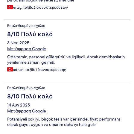
pis odalar soguk ve yetersiz menuler
ertaç, ταξίδι 2 διανυκτερεύσεων
Επαληθευμένο σχόλιο
8/10 Πολύ καλό
3 Νοε 2025
Μετάφραση Google
Oda temiz, personel güleryüzlü ve ilgiliydi. Ancak demirbaşların
yenilenme zamanı gelmiş.
adnan, ταξίδι 1 διανυκτέρευσης
Επαληθευμένο σχόλιο
8/10 Πολύ καλό
14 Αυγ 2025
Μετάφραση Google
Potansiyeli çok iyi, birçok tesis var içerisinde, fiyat performans
olarak gayet uygun ve umarım daha iyi hale gelir