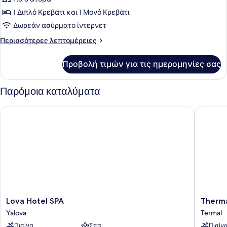
φωτογραφιών
για
1 Διπλό Κρεβάτι και 1 Μονό Κρεβάτι
Standard
Δωρεάν ασύρματο ίντερνετ
Δωμάτιο
Περισσότερες
Περισσότερες λεπτομέρειες
λεπτομέρειες
για
Προβολή τιμών για τις ημερομηνίες σας
Standard
Δωμάτιο
Παρόμοια καταλύματα
Lova Hotel SPA
Thermal 
Lova
Thermal
Lova Hotel SPA
Therma
Hotel
Saray
Yalova
Termal
SPA
Hotel
Πισίνα
Σπα
Πισίν
Yalova
&