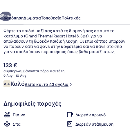
Hotel
&
οηγούμενο
Επόμενο
Spa
38+
Επισκόπηση
Δωμάτια
Τοποθεσία
Πολιτικές
Φέρτε τα παιδιά μαζί σας κατά τη διαμονή σας σε αυτό το
κατάλυμα (Grand Thermal Resort Hotel & Spa), για να
απολαύσουν τη δωρεάν παιδική λέσχη. Οι επισκέπτες μπορούν
να πάρουν κάτι να φάνε στην καφετέρια και να πάνε στο σπα
για να απολαύσουν περιποιήσεις όπως βαθύ μασάζ ιστών,
αρωματοθεραπεία ή θεραπείες Αγιουβέρδα. Θα βρείτε ακόμη 3
εξωτερικές πισίνες, πισίνα για παιδιά και κήπο.
Η
133 €
τρέχουσα
συμπεριλαμβάνονται φόροι και τέλη
τιμή
9 Αυγ - 10 Αυγ
3 εσωτερικές πισίνες, 3 εξωτερικές 
είναι
Σχόλια
Καλό
6,4
Δείτε και τα 43 σχόλια
133 €
6,4 στα 10
Δημοφιλείς παροχές
Πισίνα
Δωρεάν πρωινό
Σπα
Δωρεάν στάθμευση