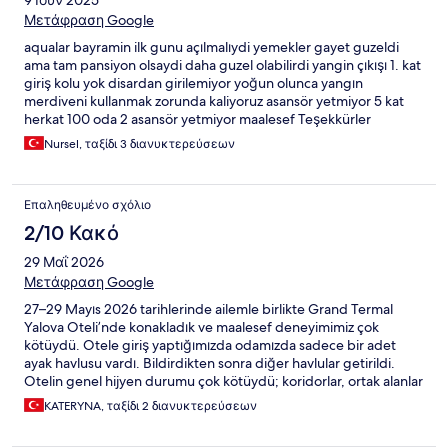
9 Ιουν 2025
Μετάφραση Google
aqualar bayramin ilk gunu açılmalıydi yemekler gayet guzeldi
ama tam pansiyon olsaydi daha guzel olabilirdi yangin çıkışı 1. kat
giriş kolu yok disardan girilemiyor yoğun olunca yangın
merdiveni kullanmak zorunda kaliyoruz asansör yetmiyor 5 kat
herkat 100 oda 2 asansör yetmiyor maalesef Teşekkürler
Nursel, ταξίδι 3 διανυκτερεύσεων
Επαληθευμένο σχόλιο
2/10 Κακό
29 Μαΐ 2026
Μετάφραση Google
27–29 Mayıs 2026 tarihlerinde ailemle birlikte Grand Termal
Yalova Oteli’nde konakladık ve maalesef deneyimimiz çok
kötüydü. Otele giriş yaptığımızda odamızda sadece bir adet
ayak havlusu vardı. Bildirdikten sonra diğer havlular getirildi.
Otelin genel hijyen durumu çok kötüydü; koridorlar, ortak alanlar
ve çevre kirliydi. Odamızda banyoda küf vardı, balkon temiz
KATERYNA, ταξίδι 2 διανυκτερεύσεων
değildi ve yataklar ile yastıklar çok eski ve rahatsızdı. Açık
havuzun temizlendiği söylense de çalışanların ifadelerine göre