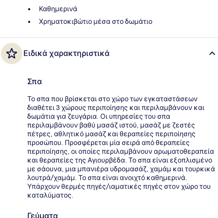
Καθημερινά
Χρηματοκιβώτιο μέσα στο δωμάτιο
Ειδικά χαρακτηριστικά
Σπα
Το σπα που βρίσκεται στο χώρο των εγκαταστάσεων
διαθέτει 3 χώρους περιποίησης και περιλαμβάνουν και
δωμάτια για ζευγάρια. Οι υπηρεσίες του σπα
περιλαμβάνουν βαθύ μασάζ ιστού, μασάζ με ζεστές
πέτρες, αθλητικό μασάζ και θεραπείες περιποίησης
προσώπου. Προσφέρεται μία σειρά από θεραπείες
περιποίησης, οι οποίες περιλαμβάνουν αρωματοθεραπεία
και θεραπείες της Αγιουρβέδα. Το σπα είναι εξοπλισμένο
με σάουνα, μια μπανιέρα υδρομασάζ, χαμάμ και τουρκικά
λουτρά/χαμάμ. Το σπα είναι ανοιχτό καθημερινά.
Υπάρχουν θερμές πηγές/ιαματικές πηγές στον χώρο του
καταλύματος.
Γεύματα