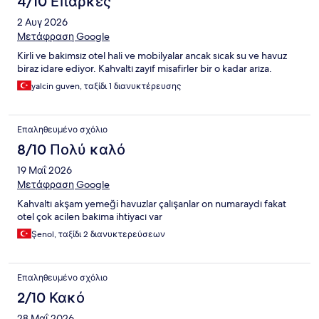
4/10 Επαρκές
2 Αυγ 2026
Μετάφραση Google
Kirli ve bakımsız otel hali ve mobilyalar ancak sıcak su ve havuz
biraz idare ediyor. Kahvaltı zayıf misafirler bir o kadar arıza.
yalcin guven, ταξίδι 1 διανυκτέρευσης
Επαληθευμένο σχόλιο
8/10 Πολύ καλό
19 Μαΐ 2026
Μετάφραση Google
Kahvaltı akşam yemeği havuzlar çalışanlar on numaraydı fakat
otel çok acilen bakıma ihtiyacı var
Şenol, ταξίδι 2 διανυκτερεύσεων
Επαληθευμένο σχόλιο
2/10 Κακό
28 Μαΐ 2026