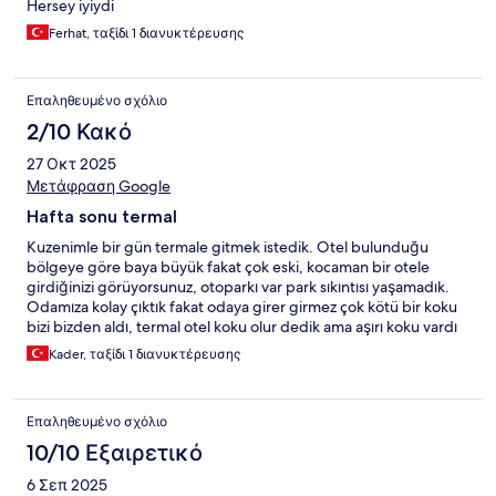
Hersey iyiydi
Ferhat, ταξίδι 1 διανυκτέρευσης
Επαληθευμένο σχόλιο
2/10 Κακό
27 Οκτ 2025
Μετάφραση Google
Hafta sonu termal
Kuzenimle bir gün termale gitmek istedik. Otel bulunduğu
bölgeye göre baya büyük fakat çok eski, kocaman bir otele
girdiğinizi görüyorsunuz, otoparkı var park sıkıntısı yaşamadık.
Odamıza kolay çıktık fakat odaya girer girmez çok kötü bir koku
bizi bizden aldı, termal otel koku olur dedik ama aşırı koku vardı
sanki lağım gibi kokuyordu ki odamız 4. Katta termal havuzlar spa
Kader, ταξίδι 1 διανυκτέρευσης
-1. Katta buna rağmen koku çok yoğundu havalandırma yetersiz
alt kattaki odaları düşünemiyorum.Gider gitmez havuza inmek
istedik o sırada birden bi adam içeri girdi görevliydi,kapıyı
Επαληθευμένο σχόλιο
vurmadı pardon demek yerine içeriyi izlemeye çalıştı otel güvenli
değil, sonrasında sürekli kapıyı arkadan kilitledik.sıcak havuz
10/10 Εξαιρετικό
kirliydi ama sıcaklığı iyiydi, oradan çıktık hamama,hamamda taslar
6 Σεπ 2025
yetersiz ayrıca altları bildiğin kir tutmuş kirli ,içinde küçük havuz