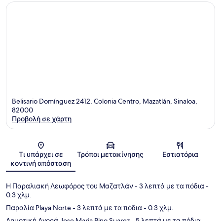
Belisario Domínguez 2412, Colonia Centro, Mazatlán, Sinaloa,
82000
Προβολή σε χάρτη
Χάρτης
Τι υπάρχει σε
Τρόποι μετακίνησης
Εστιατόρια
κοντινή απόσταση
Η Παραλιακή Λεωφόρος του Μαζατλάν
- 3 λεπτά με τα πόδια
-
0.3 χλμ.
Παραλία Playa Norte
- 3 λεπτά με τα πόδια
- 0.3 χλμ.
Δημοτική Αγορά Jose Maria Pino Suarez
- 5 λεπτά με τα πόδια
-