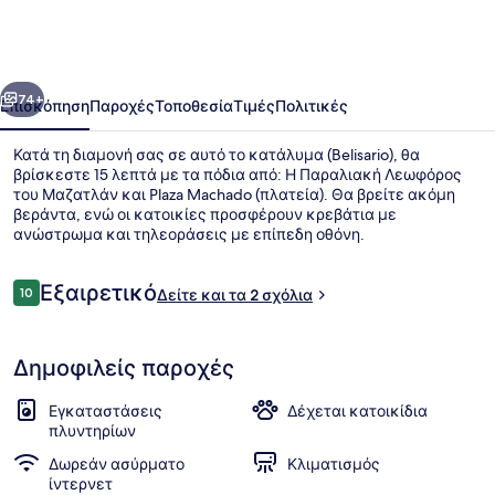
οηγούμενο
Επόμενο
74+
Επισκόπηση
Παροχές
Τοποθεσία
Τιμές
Πολιτικές
Κατά τη διαμονή σας σε αυτό το κατάλυμα (Belisario), θα
βρίσκεστε 15 λεπτά με τα πόδια από: Η Παραλιακή Λεωφόρος
του Μαζατλάν και Plaza Machado (πλατεία). Θα βρείτε ακόμη
βεράντα, ενώ οι κατοικίες προσφέρουν κρεβάτια με
ανώστρωμα και τηλεοράσεις με επίπεδη οθόνη.
Σχόλια
Εξαιρετικό
10
Δείτε και τα 2 σχόλια
10 στα 10
Βεράντα στο ρετιρέ
Δημοφιλείς παροχές
Εγκαταστάσεις
Δέχεται κατοικίδια
πλυντηρίων
Δωρεάν ασύρματο
Κλιματισμός
ίντερνετ