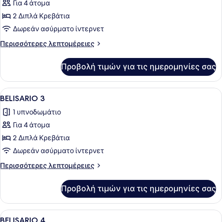
Για 4 άτομα
φωτογραφιών
για
2 Διπλά Κρεβάτια
BELISARIO
Δωρεάν ασύρματο ίντερνετ
2
Περισσότερες
Περισσότερες λεπτομέρειες
λεπτομέρειες
για
Προβολή τιμών για τις ημερομηνίες σας
BELISARIO
2
Προβολή
Ένα δωμάτιο ξενοδοχείου με δύο κ
10
BELISARIO 3
όλων
1 υπνοδωμάτιο
των
Για 4 άτομα
φωτογραφιών
για
2 Διπλά Κρεβάτια
BELISARIO
Δωρεάν ασύρματο ίντερνετ
3
Περισσότερες
Περισσότερες λεπτομέρειες
λεπτομέρειες
για
Προβολή τιμών για τις ημερομηνίες σας
BELISARIO
3
Προβολή
Ένας μικρός και λειτουργικός χώρο
12
BELISARIO 4