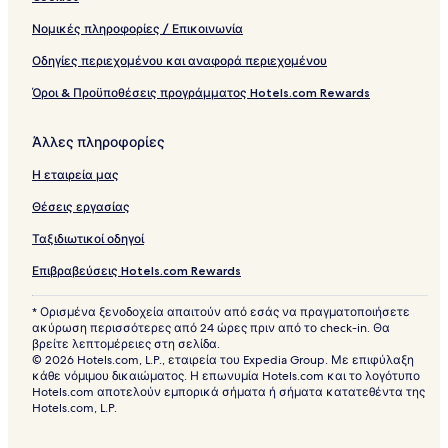
l
t
Νομικές πληροφορίες / Επικοινωνία
s
O
Οδηγίες περιεχομένου και αναφορά περιεχομένου
n
Όροι & Προϋποθέσεις προγράμματος Hotels.com Rewards
l
y
Άλλες πληροφορίες
Η εταιρεία μας
Θέσεις εργασίας
Ταξιδιωτικοί οδηγοί
Επιβραβεύσεις Hotels.com Rewards
* Ορισμένα ξενοδοχεία απαιτούν από εσάς να πραγματοποιήσετε
ακύρωση περισσότερες από 24 ώρες πριν από το check-in. Θα
βρείτε λεπτομέρειες στη σελίδα.
© 2026 Hotels.com, L.P., εταιρεία του Expedia Group. Με επιφύλαξη
κάθε νόμιμου δικαιώματος. Η επωνυμία Hotels.com και το λογότυπο
Hotels.com αποτελούν εμπορικά σήματα ή σήματα κατατεθέντα της
Hotels.com, L.P.