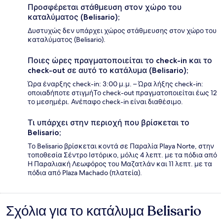
Προσφέρεται στάθμευση στον χώρο του
καταλύματος (Belisario);
Δυστυχώς δεν υπάρχει χώρος στάθμευσης στον χώρο του
καταλύματος (Belisario).
Ποιες ώρες πραγματοποιείται το check-in και το
check-out σε αυτό το κατάλυμα (Belisario);
Ώρα έναρξης check-in: 3:00 μ.μ. – Ώρα λήξης check-in:
οποιαδήποτε στιγμήΤο check-out πραγματοποιείται έως 12
το μεσημέρι. Ανέπαφο check-in είναι διαθέσιμο.
Τι υπάρχει στην περιοχή που βρίσκεται το
Belisario;
Το Belisario βρίσκεται κοντά σε Παραλία Playa Norte, στην
τοποθεσία Σέντρο Ιστόρικο, μόλις 4 λεπτ. με τα πόδια από
Η Παραλιακή Λεωφόρος του Μαζατλάν και 11 λεπτ. με τα
πόδια από Plaza Machado (πλατεία).
Σχόλια για το κατάλυμα Belisario
Σχόλια