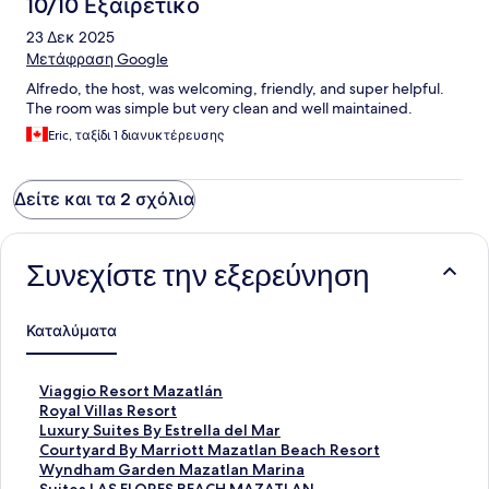
10/10 Εξαιρετικό
23 Δεκ 2025
Μετάφραση Google
Alfredo, the host, was welcoming, friendly, and super helpful.
The room was simple but very clean and well maintained.
Eric, ταξίδι 1 διανυκτέρευσης
Δείτε και τα 2 σχόλια
Συνεχίστε την εξερεύνηση
Καταλύματα
Σ
Viaggio Resort Mazatlán
τ
Σ
Royal Villas Resort
ά
τ
Σ
Luxury Suites By Estrella del Mar
ν
ά
τ
Σ
Courtyard By Marriott Mazatlan Beach Resort
τ
ν
ά
τ
Σ
Wyndham Garden Mazatlan Marina
α
τ
ν
ά
τ
Σ