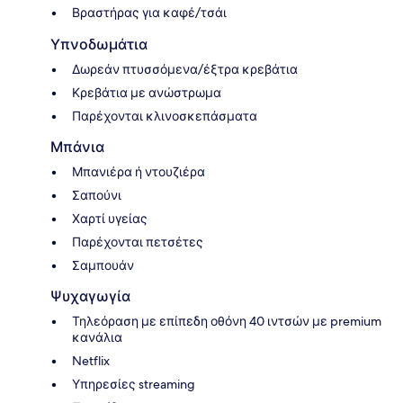
Βραστήρας για καφέ/τσάι
Υπνοδωμάτια
Δωρεάν πτυσσόμενα/έξτρα κρεβάτια
Κρεβάτια με ανώστρωμα
Παρέχονται κλινοσκεπάσματα
Μπάνια
Μπανιέρα ή ντουζιέρα
Σαπούνι
Χαρτί υγείας
Παρέχονται πετσέτες
Σαμπουάν
Ψυχαγωγία
Τηλεόραση με επίπεδη οθόνη 40 ιντσών με premium
κανάλια
Netflix
Υπηρεσίες streaming