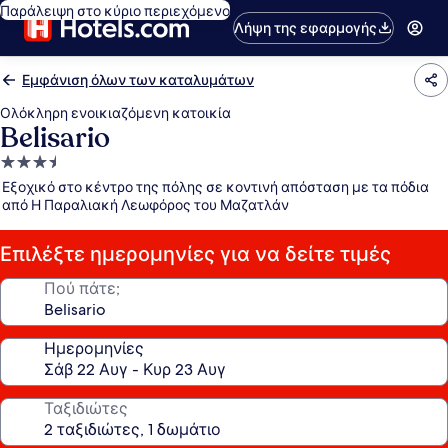
Παράλειψη στο κύριο περιεχόμενο
Λήψη της εφαρμογής
Εμφάνιση όλων των καταλυμάτων
Ολόκληρη ενοικιαζόμενη κατοικία
Belisario
Κατάλυμα
με
Εξοχικό στο κέντρο της πόλης σε κοντινή απόσταση με τα πόδια
3.5
από Η Παραλιακή Λεωφόρος του Μαζατλάν
αστέρια
Επιλέξτε ημερομηνίες για να δείτε τιμές
Πού πάτε;
Ημερομηνίες
Ταξιδιώτες