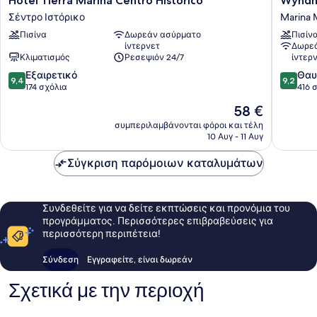
Hotel Tierra Marina Centro Histórico
Wyndh
Tierra
Garden
Σέντρο Ιστόρικο
Marina 
Marina
Mazatla
Πισίνα
Δωρεάν ασύρματο
Πισίν
Centro
Marina
ίντερνετ
Δωρεά
Histórico
Marina
Κλιματισμός
Ρεσεψιόν 24/7
ίντερ
Σέντρο
Mazatla
9.4
9.2
Ιστόρικο
Εξαιρετικό
Θαυ
9,4
9,2
στα
στα
174 σχόλια
416 
10,
10,
Η
58 €
Εξαιρετικό,
Θαυμάσ
τιμή
174
416
συμπεριλαμβάνονται φόροι και τέλη
είναι
10 Αυγ - 11 Αυγ
σχόλια
σχόλια
58 €
Σύγκριση παρόμοιων καταλυμάτων
Συνδεθείτε για να δείτε εκπτώσεις και προνόμια του
προγράμματος. Περισσότερες επιβραβεύσεις για
περισσότερη περιπέτεια!
Σύνδεση
Εγγραφείτε, είναι δωρεάν
Σχετικά με την περιοχή