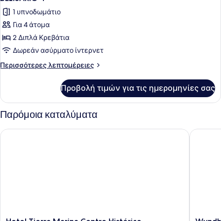
όλων
1 υπνοδωμάτιο
των
Για 4 άτομα
φωτογραφιών
για
2 Διπλά Κρεβάτια
BELISARIO
Δωρεάν ασύρματο ίντερνετ
4
Περισσότερες
Περισσότερες λεπτομέρειες
λεπτομέρειες
για
Προβολή τιμών για τις ημερομηνίες σας
BELISARIO
4
Παρόμοια καταλύματα
Hotel Tierra Marina Centro Histórico
Wyndham
Hotel
Wyndh