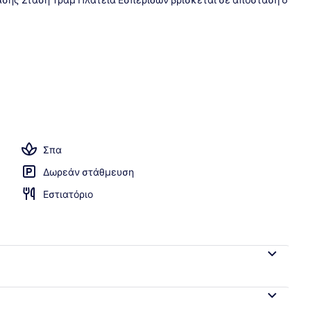
χρηματοκιβώτιο στο δωμάτιο, κουρτίνες συσκότισης
Σπα
Δωρεάν στάθμευση
Εστιατόριο