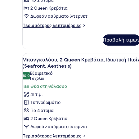
2
Queen
2 Queen Κρεβάτια
Κρεβάτια,
Δωρεάν ασύρματο ίντερνετ
Θέα
Περισσότερες
Περισσότερες λεπτομέρειες
στη
λεπτομέρειες
Θάλασσα
για
Προβολή τιμώ
Δωμάτιο,
(Aesthesis)
2
Queen
Προβολή
Ένας σύγχρονος, ανοιχτός χ
10
Κρεβάτια,
Μπανγκαλόου, 2 Queen Κρεβάτια, Ιδιωτική Πισί
όλων
Θέα
(Seafront, Aesthesis)
στη
των
Εξαιρετικό
Θάλασσα
10,0
φωτογραφιών
10,0 στα 10
(1
1 σχόλιο
(Aesthesis)
για
σχόλιο)
Θέα στη θάλασσα
Μπανγκαλόου,
41 τ.μ.
2
1 υπνοδωμάτιο
Queen
Για 4 άτομα
Κρεβάτια,
2 Queen Κρεβάτια
Ιδιωτική
Δωρεάν ασύρματο ίντερνετ
Πισίνα
(Seafront,
Περισσότερες
Περισσότερες λεπτομέρειες