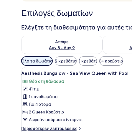
Επιλογές δωματίων
Ελέγξτε τη διαθεσιμότητα για αυτές τ
Έλεγχος διαθεσιμότητας για απόψε Αυγ 8 - Αυγ 9
Έλεγχος διαθ
Απόψε
Αυγ 8 - Αυγ 9
Α
Διαθέσιμα
Όλα τα δωμάτια
2 κρεβάτια
1 κρεβάτι
3+ κρεβάτια
φίλτρα
Προβολή
Ένας σύγχρονος, ανοιχτός χ
για
10
Aesthesis Bungalow - Sea View Queen with Pool
όλων
τα
Θέα στη θάλασσα
των
δωμάτια
41 τ.μ.
φωτογραφιών
για
1 υπνοδωμάτιο
Aesthesis
Για 4 άτομα
Bungalow
2 Queen Κρεβάτια
-
Δωρεάν ασύρματο ίντερνετ
Sea
Περισσότερες
Περισσότερες λεπτομέρειες
View