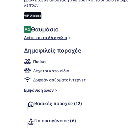
λεπτών.
Μίνι μπαρ, 
VIP Access
Σχόλια
Θαυμάσιο
9,2
9,2 στα 10
Δείτε και τα 66 σχόλια
Δημοφιλείς παροχές
Πισίνα
Δέχεται κατοικίδια
Δωρεάν ασύρματο ίντερνετ
Εμφάνιση όλων
Βασικές παροχές
(12)
Για οικογένειες
(6)