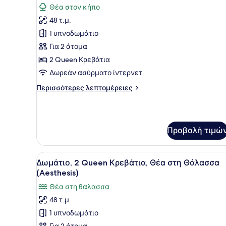
View
Θέα στον κήπο
King
των
with
48 τ.μ.
φωτογραφιών
Pool
για
1 υπνοδωμάτιο
Δωμάτιο,
Για 2 άτομα
2
2 Queen Κρεβάτια
Queen
Δωρεάν ασύρματο ίντερνετ
Κρεβάτια
Περισσότερες
Περισσότερες λεπτομέρειες
(Aesthesis)
λεπτομέρειες
για
Δωμάτιο,
2
Προβολή τιμώ
Queen
Κρεβάτια
(Aesthesis)
Προβολή
Ένα δωμάτιο ξενοδοχείου με 
5
Δωμάτιο, 2 Queen Κρεβάτια, Θέα στη Θάλασσα
όλων
(Aesthesis)
των
Θέα στη θάλασσα
φωτογραφιών
48 τ.μ.
για
1 υπνοδωμάτιο
Δωμάτιο,
Για 2 άτομα