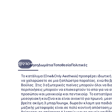
230+
Επισκόπηση
Δωμάτια
Τοποθεσία
Πολιτικές
Το κατάλυμα (One&Only Aesthesis) προσφέρει ιδιωτικ
να χαλαρώσετε σε μια ξαπλώστρα παραλίας, ενώ θα βρ
Βούλας. Στις 3 εξωτερικές πισίνες μπορούν όλοι να δ
περιποιήσεις μπορούν να επισκεφτούν το σπα για να 
προσώπου και μανικιούρ και πεντικιούρ. Το εστιατόριο 
μεσογειακή κουζίνα και είναι ανοικτό για πρωινό, μεσ
βρείτε ακόμη 3 μπαρ/lounge, δωρεάν κλαμπ για παιδιά 
μαζικής μεταφοράς είναι σε πολύ κοντινή απόσταση με
βρίσκεται σε απόσταση 6 λεπτών και το σημείο επιβί