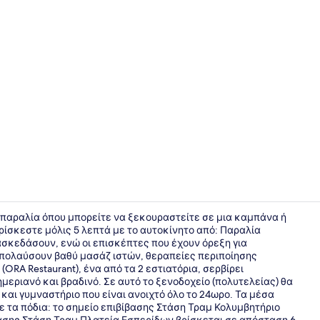
Creator vid
ή παραλία όπου μπορείτε να ξεκουραστείτε σε μια καμπάνα ή
ίσκεστε μόλις 5 λεπτά με το αυτοκίνητο από: Παραλία
ιασκεδάσουν, ενώ οι επισκέπτες που έχουν όρεξη για
Εξωτερικοί
απολαύσουν βαθύ μασάζ ιστών, θεραπείες περιποίησης
(ORA Restaurant), ένα από τα 2 εστιατόρια, σερβίρει
ημεριανό και βραδινό. Σε αυτό το ξενοδοχείο (πολυτελείας) θα
και γυμναστήριο που είναι ανοιχτό όλο το 24ωρο. Τα μέσα
 τα πόδια: το σημείο επιβίβασης Στάση Τραμ Κολυμβητήριο
βασης Στάση Τραμ Πλατεία Εσπερίδων βρίσκεται σε απόσταση 6