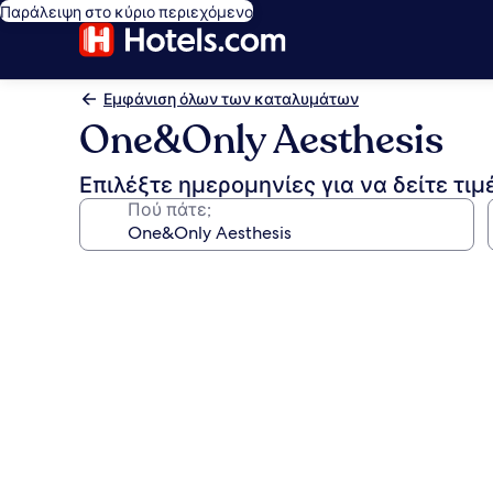
Παράλειψη στο κύριο περιεχόμενο
Εμφάνιση όλων των καταλυμάτων
One&Only Aesthesis
Επιλέξτε ημερομηνίες για να δείτε τιμ
Πού πάτε;
Συλλογή
φωτογραφιών
για
One&Only
Aesthesis