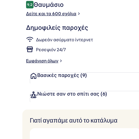
Σχόλια
Θαυμάσιο
9,2
9,2 στα 10
Δείτε και τα 600 σχόλια
Πρωινό σε 
Δημοφιλείς παροχές
Δωρεάν ασύρματο ίντερνετ
Ρεσεψιόν 24/7
Εμφάνιση όλων
Βασικές παροχές
(9)
Νιώστε σαν στο σπίτι σας
(6)
Γιατί αγαπάμε αυτό το κατάλυμα