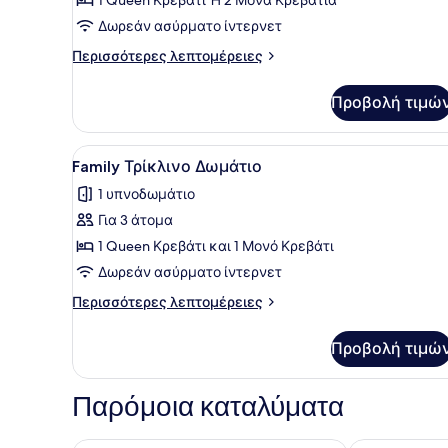
(Double)
Δωρεάν ασύρματο ίντερνετ
Περισσότερες
Περισσότερες λεπτομέρειες
λεπτομέρειες
για
Προβολή τιμώ
Δίκλινο
Δωμάτιο
(Double)
Προβολή
Ένα σύγχρονο δωμάτιο ξενοδ
12
Family Τρίκλινο Δωμάτιο
όλων
1 υπνοδωμάτιο
των
Για 3 άτομα
φωτογραφιών
για
1 Queen Κρεβάτι και 1 Μονό Κρεβάτι
Family
Δωρεάν ασύρματο ίντερνετ
Τρίκλινο
Περισσότερες
Περισσότερες λεπτομέρειες
Δωμάτιο
λεπτομέρειες
για
Προβολή τιμώ
Family
Τρίκλινο
Δωμάτιο
Παρόμοια καταλύματα