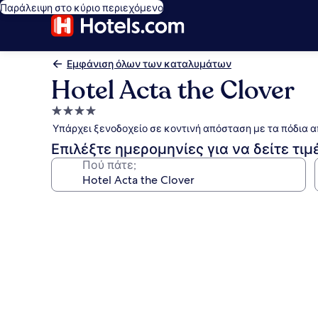
Παράλειψη στο κύριο περιεχόμενο
Εμφάνιση όλων των καταλυμάτων
Hotel Acta the Clover
Κατάλυμα
με
Υπάρχει ξενοδοχείο σε κοντινή απόσταση με τα πόδια α
4.0
Επιλέξτε ημερομηνίες για να δείτε τιμ
αστέρια
Πού πάτε;
Συλλογή
φωτογραφιών
για
Hotel
Acta
the