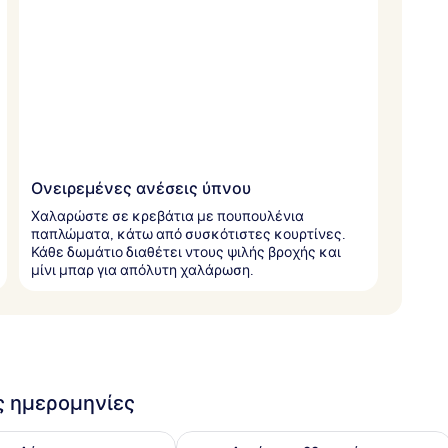
Ονειρεμένες ανέσεις ύπνου
Χαλαρώστε σε κρεβάτια με πουπουλένια
παπλώματα, κάτω από συσκότιστες κουρτίνες.
Κάθε δωμάτιο διαθέτει ντους ψιλής βροχής και
μίνι μπαρ για απόλυτη χαλάρωση.
ις ημερομηνίες
εσιμότητας για αύριο Αυγ 8 - Αυγ 9
Έλεγχος διαθεσιμότητας για αυτό τ