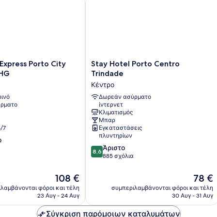
xpress Porto City Center by IHG
Stay Hotel Porto Centro Trindade
Stay
 Express Porto City
Stay Hotel Porto Centro
Hotel
IHG
Trindade
Porto
Κέντρο
Centro
ινό
Trindade
Δωρεάν ασύρματο
ρματο
ίντερνετ
Κέντρο
Κλιματισμός
Μπαρ
/7
Εγκαταστάσεις
πλυντηρίων
ο
8.6
Άριστο
8,6
στα
885 σχόλια
10,
Άριστο,
Η
Η
108 €
78 €
885
τιμή
τιμή
λαμβάνονται φόροι και τέλη
συμπεριλαμβάνονται φόροι και τέλη
σχόλια
είναι
είναι
23 Αυγ - 24 Αυγ
30 Αυγ - 31 Αυγ
108 €
78 €
Σύγκριση παρόμοιων καταλυμάτων