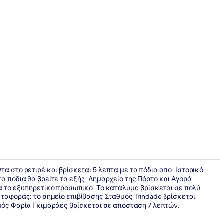
Τρίκλινο Δ
ντα στο ρετιρέ και βρίσκεται 5 λεπτά με τα πόδια από: Ιστορικό
α πόδια θα βρείτε τα εξής: Δημαρχείο της Πόρτο και Αγορά
ια το εξυπηρετικό προσωπικό. Το κατάλυμα βρίσκεται σε πολύ
Πουπουλένι
ταφοράς: το σημείο επιβίβασης Σταθμός Trindade βρίσκεται
μός Φαρία Γκιμαράες βρίσκεται σε απόσταση 7 λεπτών.