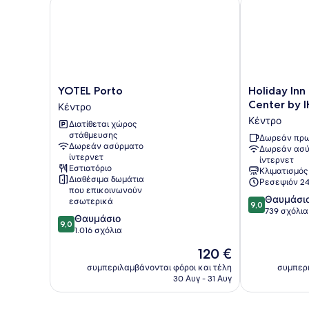
YOTEL Porto
Holiday Inn E
YOTEL
Holiday
YOTEL Porto
Holiday Inn
Porto
Inn
Center by 
Κέντρο
Κέντρο
Express
Κέντρο
Διατίθεται χώρος
Porto
στάθμευσης
City
Δωρεάν πρω
Δωρεάν ασύρματο
Δωρεάν ασύ
Center
ίντερνετ
ίντερνετ
by
Εστιατόριο
Κλιματισμός
IHG
Διαθέσιμα δωμάτια
Ρεσεψιόν 24
Κέντρο
που επικοινωνούν
9.0
Θαυμάσι
εσωτερικά
9,0
στα
739 σχόλια
9.0
Θαυμάσιο
10,
9,0
στα
1.016 σχόλια
Θαυμάσιο,
10,
739
Η
120 €
Θαυμάσιο,
σχόλια
τιμή
1.016
συμπεριλαμβάνονται φόροι και τέλη
συμπερι
είναι
30 Αυγ - 31 Αυγ
σχόλια
120 €