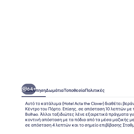
Clover
64+
Επισκόπηση
Δωμάτια
Τοποθεσία
Πολιτικές
Αυτό το κατάλυμα (Hotel Acta the Clover) διαθέτει βερά
Κέντρο του Πόρτο. Επίσης, σε απόσταση 10 λεπτών με τ
Bolhao. Άλλοι ταξιδιώτες λένε εξαιρετικά πράγματα γ
κοντινή απόσταση με τα πόδια από τα μέσα μαζικής με
σε απόσταση 4 λεπτών και το σημείο επιβίβασης Σταθ