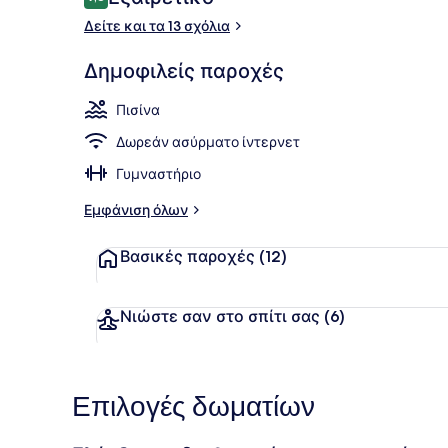
9,8 στα 10
Δείτε και τα 13 σχόλια
Deluxe Σουί
Δημοφιλείς παροχές
Πισίνα
Δωρεάν ασύρματο ίντερνετ
Γυμναστήριο
Εμφάνιση όλων
Βασικές παροχές
(12)
Νιώστε σαν στο σπίτι σας
(6)
Επιλογές δωματίων