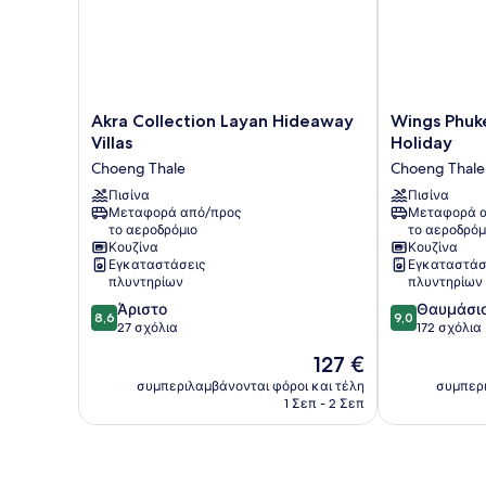
Akra
Wings
Akra Collection Layan Hideaway
Wings Phuke
Collection
Phuket
Villas
Holiday
Layan
Villa
Choeng Thale
Choeng Thale
Hideaway
by
Villas
Πισίνα
Two
Πισίνα
Μεταφορά από/προς
Μεταφορά α
Choeng
Villas
το αεροδρόμιο
το αεροδρόμ
Thale
Holiday
Κουζίνα
Κουζίνα
Choeng
Εγκαταστάσεις
Εγκαταστάσ
Thale
πλυντηρίων
πλυντηρίων
8.6
9.0
Άριστο
Θαυμάσι
8,6
9,0
στα
στα
27 σχόλια
172 σχόλια
10,
10,
Η
127 €
Άριστο,
Θαυμάσιο,
τιμή
27
172
συμπεριλαμβάνονται φόροι και τέλη
συμπερι
είναι
1 Σεπ - 2 Σεπ
σχόλια
σχόλια
127 €