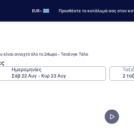
•
EUR
Προσθέστε το κατάλυμά σας στον κα
υ είναι ανοιχτό όλο το 24ωρο - Τσοένγκ Τάλε
ές
Ημερομηνίες
Ταξι