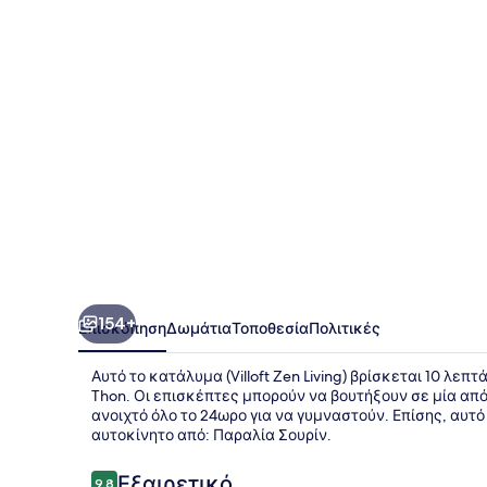
154+
Επισκόπηση
Δωμάτια
Τοποθεσία
Πολιτικές
Αυτό το κατάλυμα (Villoft Zen Living) βρίσκεται 10 λε
Thon. Οι επισκέπτες μπορούν να βουτήξουν σε μία από 
ανοιχτό όλο το 24ωρο για να γυμναστούν. Επίσης, αυτό
αυτοκίνητο από: Παραλία Σουρίν.
Σχόλια
Εξαιρετικό
9,8