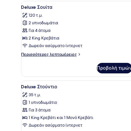
Προβολή
Ένα μοντέρνο σαλόνι με τρα
23
Deluxe Σουίτα
όλων
120 τ.μ.
των
2 υπνοδωμάτια
φωτογραφιών
για
Για 4 άτομα
Deluxe
2 King Κρεβάτια
Σουίτα
Δωρεάν ασύρματο ίντερνετ
Περισσότερες
Περισσότερες λεπτομέρειες
λεπτομέρειες
για
Προβολή τιμώ
Deluxe
Σουίτα
Προβολή
Ένα σύγχρονο υπνοδωμάτιο 
10
Deluxe Στούντιο
όλων
35 τ.μ.
των
1 υπνοδωμάτιο
φωτογραφιών
για
Για 3 άτομα
Deluxe
1 King Κρεβάτι και 1 Μονό Κρεβάτι
Στούντιο
Δωρεάν ασύρματο ίντερνετ