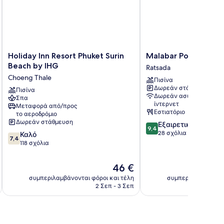
Holiday
Malabar
Holiday Inn Resort Phuket Surin
Malabar Pool Villa
Inn
Pool
Beach by IHG
Ratsada
Resort
Villa
Choeng Thale
Πισίνα
Phuket
Phuket
Δωρεάν στάθμευση
Surin
Πισίνα
Ratsada
Δωρεάν ασύρματο
Σπα
Beach
ίντερνετ
Μεταφορά από/προς
by
Εστιατόριο
το αεροδρόμιο
IHG
Δωρεάν στάθμευση
9.4
Εξαιρετικό
Choeng
9,4
στα
28 σχόλια
7.4
Καλό
Thale
7,4
10,
στα
118 σχόλια
Εξαιρετικό,
10,
28
Καλό,
Η
46 €
σχόλια
118
τιμή
συμπεριλαμβάνονται φόροι και τέλη
συμπεριλαμβάνοντα
σχόλια
είναι
2 Σεπ - 3 Σεπ
46 €