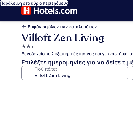
Παράλειψη στο κύριο περιεχόμενο
Εμφάνιση όλων των καταλυμάτων
Villoft Zen Living
Κατάλυμα
με
Ξενοδοχείο με 2 εξωτερικές πισίνες και γυμναστήριο πο
2.5
Επιλέξτε ημερομηνίες για να δείτε τιμ
αστέρια
Πού πάτε;
Συλλογή
φωτογραφιών
για
Villoft
Zen
Living