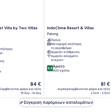
IndoChine
t Villa by Two Villas
IndoChine Resort & Villas
Resort
Patong
&
Πισίνα
Villas
Μεταφορά από/προς
Patong
το αεροδρόμιο
πό/προς
Δωρεάν στάθμευση
ιο
Δωρεάν ασύρματο
ίντερνετ
εις
8.8
Άριστο
8,8
στα
600 σχόλια
ο
10,
Άριστο,
Η
Η
84 €
81 €
600
τιμή
τιμή
σχόλια
λαμβάνονται φόροι και τέλη
συμπεριλαμβάνονται φόροι και τέλη
είναι
είναι
15 Αυγ - 16 Αυγ
2 Σεπ - 3 Σεπ
84 €
81 €
Σύγκριση παρόμοιων καταλυμάτων