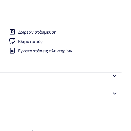
τα | Περιοχή καθιστικού | Τηλεόραση LED 42 ιντσών με ψηφιακά κανάλια
Δωρεάν στάθμευση
Κλιματισμός
Εγκαταστάσεις πλυντηρίων