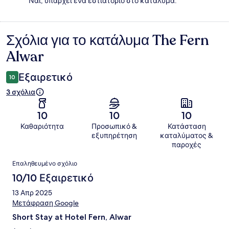
Ναι, υπάρχει ένα εστιατόριο στο κατάλυμα.
Σχόλια για το κατάλυμα The Fern
Σχόλια
Alwar
Εξαιρετικό
10
3 σχόλια
10
10
10
Καθαριότητα
Προσωπικό &
Κατάσταση
εξυπηρέτηση
καταλύματος &
παροχές
Σχόλια
Επαληθευμένο σχόλιο
10/10 Εξαιρετικό
13 Απρ 2025
Μετάφραση Google
Short Stay at Hotel Fern, Alwar