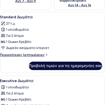
σαββατοκύριακο
Αυγ 7 - Αυγ 9
Αυγ 14 - Αυγ 16
Προβολή
Ένα δωμάτιο ξενοδοχείου με ένα μ
2
Standard Δωμάτιο
όλων
27 τ.μ.
των
1 υπνοδωμάτιο
φωτογραφιών
για
Για 2 άτομα
Standard
1 Queen Κρεβάτι
Δωμάτιο
Δωρεάν ασύρματο ίντερνετ
Περισσότερες
Περισσότερες λεπτομέρειες
λεπτομέρειες
για
Προβολή τιμών για τις ημερομηνίες σας
Standard
Δωμάτιο
Προβολή
Ένα σύγχρονο δωμάτιο ξενοδοχείου 
1
Executive Δωμάτιο
όλων
1 υπνοδωμάτιο
των
Για 2 άτομα
φωτογραφιών
για
1 Queen Κρεβάτι