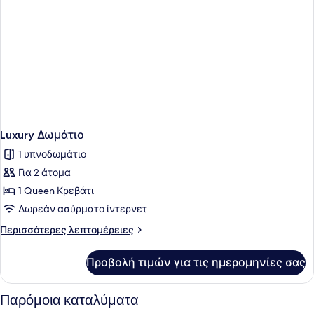
Luxury Δωμάτιο
1 υπνοδωμάτιο
Για 2 άτομα
1 Queen Κρεβάτι
Δωρεάν ασύρματο ίντερνετ
Περισσότερες
Περισσότερες λεπτομέρειες
λεπτομέρειες
για
Προβολή τιμών για τις ημερομηνίες σας
Luxury
Δωμάτιο
Παρόμοια καταλύματα