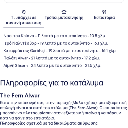
Χάρτης
Τι υπάρχει σε
Τρόποι μετακίνησης
Εστιατόρια
κοντινή απόσταση
Ναοί του Κρίσνα
- 11 λεπτά με το αυτοκίνητο
- 10.5 χλμ.
Ιερό Ναλντέσβαρ
- 19 λεπτά με το αυτοκίνητο
- 16.1 χλμ.
Καταρράκτες Garbhaji
- 19 λεπτά με το αυτοκίνητο
- 16.1 χλμ.
Παλάτι Alwar
- 21 λεπτά με το αυτοκίνητο
- 17.2 χλμ.
Λίμνη Siliserh
- 24 λεπτά με το αυτοκίνητο
- 21.5 χλμ.
Πληροφορίες για το κατάλυμα
The Fern Alwar
Κατά την επίσκεψή σας στην περιοχή (Μαλακχέρα), μια εξαιρετική
επιλογή είναι και αυτό το κατάλυμα (The Fern Alwar). Οι επισκέπτες
μπορούν να πλατσουρίσουν στην εξωτερική πισίνα ή να πάρουν
κάτι να φάνε στο εστιατόριο.
Πληροφορίες σχετικά με τα δικαιώματα ακύρωσης