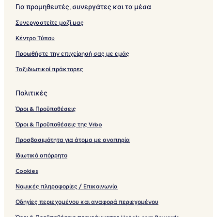
n
s
Για προμηθευτές, συνεργάτες και τα μέσα
C
e
Συνεργαστείτε μαζί μας
n
t
Κέντρο Τύπου
r
e
Προωθήστε την επιχείρησή σας με εμάς
Ταξιδιωτικοί πράκτορες
Πολιτικές
Όροι & Προϋποθέσεις
Όροι & Προϋποθέσεις της Vrbo
Προσβασιμότητα για άτομα με αναπηρία
Ιδιωτικό απόρρητο
Cookies
Νομικές πληροφορίες / Επικοινωνία
Οδηγίες περιεχομένου και αναφορά περιεχομένου