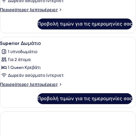
Executive
Δωρεάν ασύρματο ίντερνετ
Δωμάτιο
Περισσότερες
Περισσότερες λεπτομέρειες
λεπτομέρειες
για
Προβολή τιμών για τις ημερομηνίες σας
Executive
Δωμάτιο
Προβολή
Ένα σύγχρονο δωμάτιο ξενοδοχείου 
1
Superior Δωμάτιο
όλων
1 υπνοδωμάτιο
των
Για 2 άτομα
φωτογραφιών
για
1 Queen Κρεβάτι
Superior
Δωρεάν ασύρματο ίντερνετ
Δωμάτιο
Περισσότερες
Περισσότερες λεπτομέρειες
λεπτομέρειες
για
Προβολή τιμών για τις ημερομηνίες σας
Superior
Δωμάτιο