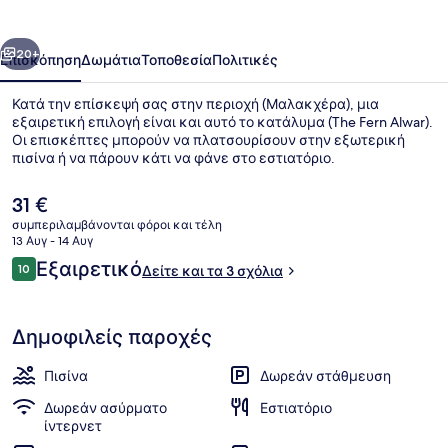
οηγούμενο
Επόμενο
20+
Επισκόπηση
Δωμάτια
Τοποθεσία
Πολιτικές
Κατά την επίσκεψή σας στην περιοχή (Μαλακχέρα), μια
εξαιρετική επιλογή είναι και αυτό το κατάλυμα (The Fern Alwar).
Οι επισκέπτες μπορούν να πλατσουρίσουν στην εξωτερική
πισίνα ή να πάρουν κάτι να φάνε στο εστιατόριο.
Η
31 €
τρέχουσα
συμπεριλαμβάνονται φόροι και τέλη
τιμή
13 Αυγ - 14 Αυγ
είναι
Σχόλια
Εξαιρετικό
10
Ρεσεψιόν
Δείτε και τα 3 σχόλια
31 €
10 στα 10
Δημοφιλείς παροχές
Πισίνα
Δωρεάν στάθμευση
Δωρεάν ασύρματο
Εστιατόριο
ίντερνετ