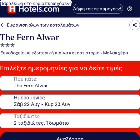
Παράλειψη στο κύριο περιεχόμενο
Λήψη της εφαρμογής
Εμφάνιση όλων των καταλυμάτων
The Fern Alwar
Κατάλυμα
με
Ξενοδοχείο με εξωτερική πισίνα και εστιατόριο - Μαλακχέρα
3.0
αστέρια
Επιλέξτε ημερομηνίες για να δείτε τιμές
Πού πάτε;
Ημερομηνίες
Ταξιδιώτες
Αναζήτηση