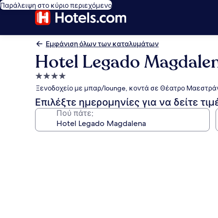
Παράλειψη στο κύριο περιεχόμενο
Εμφάνιση όλων των καταλυμάτων
Hotel Legado Magdale
Κατάλυμα
με
Ξενοδοχείο με μπαρ/lounge, κοντά σε Θέατρο Μαεστρά
4.0
Επιλέξτε ημερομηνίες για να δείτε τιμ
αστέρια
Πού πάτε;
Συλλογή
φωτογραφιών
για
Hotel
Legado
Magdalena