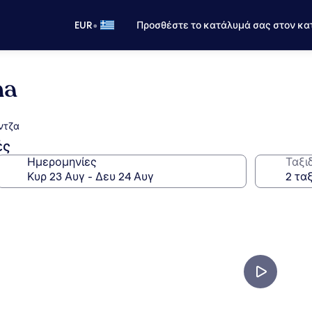
•
EUR
Προσθέστε το κατάλυμά σας στον κα
na
ντζα
ές
Ημερομηνίες
Ταξι