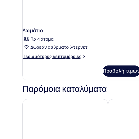
Δωμάτιο
Για 4 άτομα
Δωρεάν ασύρματο ίντερνετ
Περισσότερες
Περισσότερες λεπτομέρειες
λεπτομέρειες
για
Προβολή τιμώ
Δωμάτιο
Παρόμοια καταλύματα
Hotel Fernando III
Abba Sevilla 