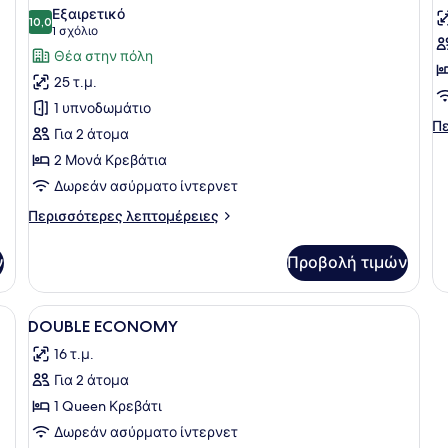
όλων
ό
Εξαιρετικό
των
10,0
τ
10,0 στα 10
(1
1 σχόλιο
φωτογραφιών
φ
σχόλιο)
Θέα στην πόλη
για
γ
25 τ.μ.
Gallery
D
1 υπνοδωμάτιο
Δωμάτιο
D
Πε
Πε
Για 2 άτομα
λε
2 Μονά Κρεβάτια
γι
D
Δωρεάν ασύρματο ίντερνετ
DE
Περισσότερες
Περισσότερες λεπτομέρειες
λεπτομέρειες
για
ν
Προβολή τιμών
Gallery
Δωμάτιο
Προβολή
Ένα σύγχρονο υπνοδωμάτιο με μεγάλ
2
DOUBLE ECONOMY
όλων
16 τ.μ.
των
Για 2 άτομα
φωτογραφιών
για
1 Queen Κρεβάτι
DOUBLE
Δωρεάν ασύρματο ίντερνετ