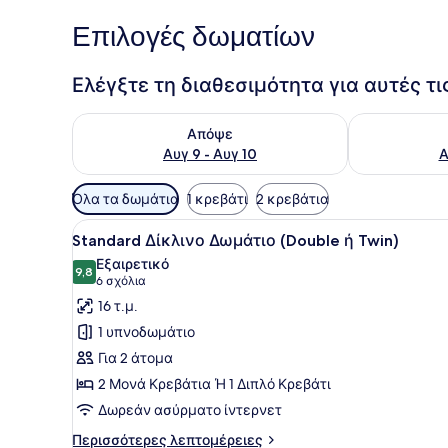
Επιλογές δωματίων
Ελέγξτε τη διαθεσιμότητα για αυτές τ
Έλεγχος διαθεσιμότητας για απόψε Αυγ 9 - Αυγ 1
Έλεγχος διαθ
Απόψε
Αυγ 9 - Αυγ 10
Α
Διαθέσιμα
Όλα τα δωμάτια
1 κρεβάτι
2 κρεβάτια
φίλτρα
Προβολή
Ένα δωμάτιο ξενοδοχείου με
για
13
Standard Δίκλινο Δωμάτιο (Double ή Twin)
όλων
τα
Εξαιρετικό
των
9,8
δωμάτια
9,8 στα 10
(6
6 σχόλια
φωτογραφιών
σχόλια)
16 τ.μ.
για
1 υπνοδωμάτιο
Standard
Για 2 άτομα
Δίκλινο
2 Μονά Κρεβάτια Ή 1 Διπλό Κρεβάτι
Δωμάτιο
Δωρεάν ασύρματο ίντερνετ
(Double
ή
Περισσότερες
Περισσότερες λεπτομέρειες