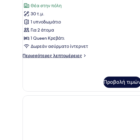
όλων
ή
Θέα στην πόλη
Twin)
των
30 τ.μ.
φωτογραφιών
για
1 υπνοδωμάτιο
Grand
Για 2 άτομα
Δίκλινο
1 Queen Κρεβάτι
Δωμάτιο
Δωρεάν ασύρματο ίντερνετ
(Double)
Περισσότερες
Περισσότερες λεπτομέρειες
λεπτομέρειες
για
Grand
Δίκλινο
Προβολή τιμώ
Δωμάτιο
(Double)