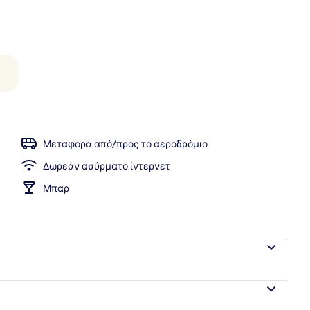
τερική πισίνα
Μεταφορά από/προς το αεροδρόμιο
Δωρεάν ασύρματο ίντερνετ
Μπαρ