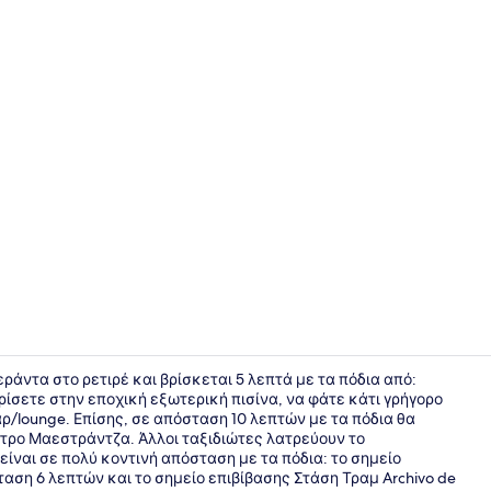
Creator vid
εράντα στο ρετιρέ και βρίσκεται 5 λεπτά με τα πόδια από:
ρίσετε στην εποχική εξωτερική πισίνα, να φάτε κάτι γρήγορο
ρ/lounge. Επίσης, σε απόσταση 10 λεπτών με τα πόδια θα
Αυλή
ατρο Μαεστράντζα. Άλλοι ταξιδιώτες λατρεύουν το
ίναι σε πολύ κοντινή απόσταση με τα πόδια: το σημείο
ταση 6 λεπτών και το σημείο επιβίβασης Στάση Τραμ Archivo de