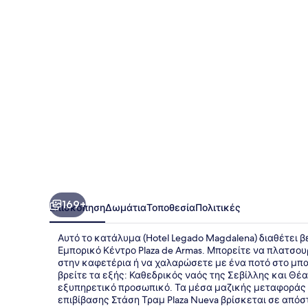
169+
Επισκόπηση
Δωμάτια
Τοποθεσία
Πολιτικές
Αυτό το κατάλυμα (Hotel Legado Magdalena) διαθέτει β
Εμπορικό Κέντρο Plaza de Armas. Μπορείτε να πλατσου
στην καφετέρια ή να χαλαρώσετε με ένα ποτό στο μπα
βρείτε τα εξής: Καθεδρικός ναός της Σεβίλλης και Θέ
εξυπηρετικό προσωπικό. Τα μέσα μαζικής μεταφοράς ε
επιβίβασης Στάση Τραμ Plaza Nueva βρίσκεται σε απόσ