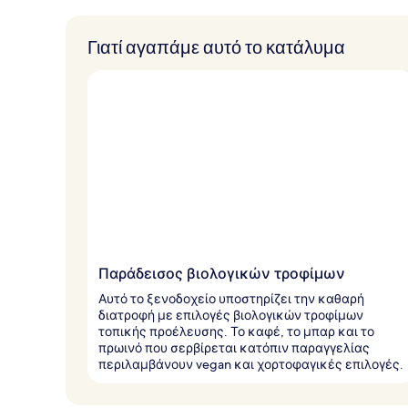
α
π
Γιατί αγαπάμε αυτό το κατάλυμα
ό
τ
ο
υ
ς
τ
α
ξ
ι
δ
ι
ώ
Παράδεισος βιολογικών τροφίμων
τ
ε
Αυτό το ξενοδοχείο υποστηρίζει την καθαρή
ς
διατροφή με επιλογές βιολογικών τροφίμων
τοπικής προέλευσης. Το καφέ, το μπαρ και το
πρωινό που σερβίρεται κατόπιν παραγγελίας
περιλαμβάνουν vegan και χορτοφαγικές επιλογές.