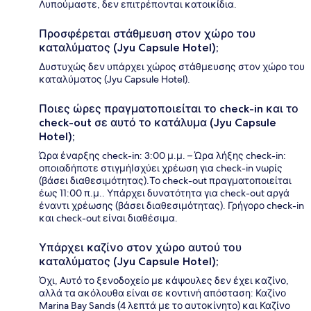
Λυπούμαστε, δεν επιτρέπονται κατοικίδια.
Προσφέρεται στάθμευση στον χώρο του
καταλύματος (Jyu Capsule Hotel);
Δυστυχώς δεν υπάρχει χώρος στάθμευσης στον χώρο του
καταλύματος (Jyu Capsule Hotel).
Ποιες ώρες πραγματοποιείται το check-in και το
check-out σε αυτό το κατάλυμα (Jyu Capsule
Hotel);
Ώρα έναρξης check-in: 3:00 μ.μ. – Ώρα λήξης check-in:
οποιαδήποτε στιγμήΙσχύει χρέωση για check-in νωρίς
(βάσει διαθεσιμότητας).Το check-out πραγματοποιείται
έως 11:00 π.μ.. Υπάρχει δυνατότητα για check-out αργά
έναντι χρέωσης (βάσει διαθεσιμότητας). Γρήγορο check-in
και check-out είναι διαθέσιμα.
Υπάρχει καζίνο στον χώρο αυτού του
καταλύματος (Jyu Capsule Hotel);
Όχι, Αυτό το ξενοδοχείο με κάψουλες δεν έχει καζίνο,
αλλά τα ακόλουθα είναι σε κοντινή απόσταση: Καζίνο
Marina Bay Sands (4 λεπτά με το αυτοκίνητο) και Καζίνο