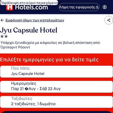
Παράλειψη στο κύριο περιεχόμενο
Λήψη της εφαρμογής
Εμφάνιση όλων των καταλυμάτων
Jyu Capsule Hotel
Κατάλυμα
με
Υπάρχει ξενοδοχείο με κάψουλες σε βολική απόσταση από:
2.0
Όρτσαρντ Ρόουντ
αστέρια
Επιλέξτε ημερομηνίες για να δείτε τιμές
Πού πάτε;
Ημερομηνίες
Ταξιδιώτες