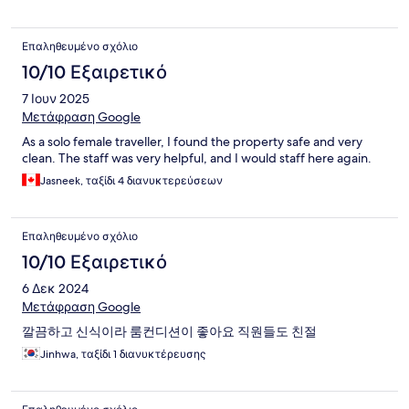
Επαληθευμένο σχόλιο
10/10 Εξαιρετικό
7 Ιουν 2025
Μετάφραση Google
As a solo female traveller, I found the property safe and very
clean. The staff was very helpful, and I would staff here again.
Jasneek, ταξίδι 4 διανυκτερεύσεων
Επαληθευμένο σχόλιο
10/10 Εξαιρετικό
6 Δεκ 2024
Μετάφραση Google
깔끔하고 신식이라 룸컨디션이 좋아요 직원들도 친절
Jinhwa, ταξίδι 1 διανυκτέρευσης