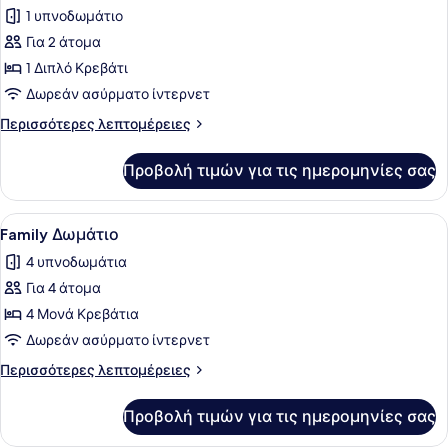
όλων
1 υπνοδωμάτιο
των
Για 2 άτομα
φωτογραφιών
για
1 Διπλό Κρεβάτι
Royal
Δωρεάν ασύρματο ίντερνετ
Κρεβάτι
Περισσότερες
Περισσότερες λεπτομέρειες
Ξενώνα
λεπτομέρειες
για
Προβολή τιμών για τις ημερομηνίες σας
Royal
Κρεβάτι
Ξενώνα
Προβολή
Ένα δωμάτιο με κουκέτες, μια πόρτ
6
Family Δωμάτιο
όλων
4 υπνοδωμάτια
των
Για 4 άτομα
φωτογραφιών
για
4 Μονά Κρεβάτια
Family
Δωρεάν ασύρματο ίντερνετ
Δωμάτιο
Περισσότερες
Περισσότερες λεπτομέρειες
λεπτομέρειες
για
Προβολή τιμών για τις ημερομηνίες σας
Family
Δωμάτιο