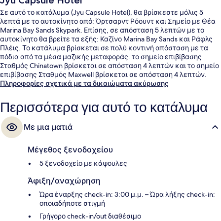
Jyu Capsule Hotel
Σε αυτό το κατάλυμα (Jyu Capsule Hotel), θα βρίσκεστε μόλις 5
λεπτά με το αυτοκίνητο από: Όρτσαρντ Ρόουντ και Σημείο με Θέα
Marina Bay Sands Skypark. Επίσης, σε απόσταση 5 λεπτών με το
αυτοκίνητο θα βρείτε τα εξής: Καζίνο Marina Bay Sands και Ράφλς
Πλέις. Το κατάλυμα βρίσκεται σε πολύ κοντινή απόσταση με τα
πόδια από τα μέσα μαζικής μεταφοράς: το σημείο επιβίβασης
Σταθμός Chinatown βρίσκεται σε απόσταση 4 λεπτών και το σημείο
επιβίβασης Σταθμός Maxwell βρίσκεται σε απόσταση 4 λεπτών.
Πληροφορίες σχετικά με τα δικαιώματα ακύρωσης
Περισσότερα για αυτό το κατάλυμα
Με μια ματιά
Μέγεθος ξενοδοχείου
5 ξενοδοχείο με κάψουλες
Άφιξη/αναχώρηση
Ώρα έναρξης check-in: 3:00 μ.μ. – Ώρα λήξης check-in:
οποιαδήποτε στιγμή
Γρήγορο check-in/out διαθέσιμο