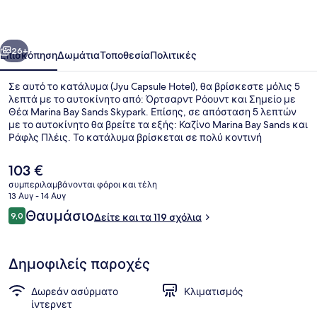
οηγούμενο
Επόμενο
26+
Επισκόπηση
Δωμάτια
Τοποθεσία
Πολιτικές
Σε αυτό το κατάλυμα (Jyu Capsule Hotel), θα βρίσκεστε μόλις 5
λεπτά με το αυτοκίνητο από: Όρτσαρντ Ρόουντ και Σημείο με
Θέα Marina Bay Sands Skypark. Επίσης, σε απόσταση 5 λεπτών
με το αυτοκίνητο θα βρείτε τα εξής: Καζίνο Marina Bay Sands και
Ράφλς Πλέις. Το κατάλυμα βρίσκεται σε πολύ κοντινή
απόσταση με τα πόδια από τα μέσα μαζικής μεταφοράς: το
σημείο επιβίβασης Σταθμός Chinatown βρίσκεται σε απόσταση
Η
103 €
4 λεπτών και το σημείο επιβίβασης Σταθμός Maxwell βρίσκεται
τρέχουσα
συμπεριλαμβάνονται φόροι και τέλη
σε απόσταση 4 λεπτών.
τιμή
13 Αυγ - 14 Αυγ
Ντουζιέρα, πιστολάκι μαλλιών, παν
είναι
Σχόλια
Θαυμάσιο
9,0
Δείτε και τα 119 σχόλια
103 €
9,0 στα 10
Δημοφιλείς παροχές
Δωρεάν ασύρματο
Κλιματισμός
ίντερνετ