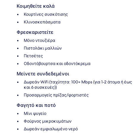
Κοιμηθείτε καλά
Κουρτίνες συσκότισης
Κλινοσκεπάσματα
Φρεσκαριστείτε
Μόνο ντουζιέρα
Πιστολάκι μαλλιών
Πετσέτες
Οδοντόβουρτσα και οδοντόκρεμα
Μείνετε συνδεδεμένοι
Δωρεάν WiFi (ταχύτητα: 100+ Mbps (για 1-2 άτομα ή έως
και 6 συσκευές))
Προσαρμογείς πρίζας/φορτιστές
Φαγητό και ποτό
Μίνι ψυγείο
Φούρνος μικροκυμάτων
Δωρεάν εμφιαλωμένο νερό