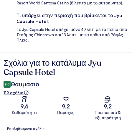
Resort World Sentosa Casino (8 λεπτά με το αυτοκίνητο).
Τι υπάρχει στην περιοχή που βρίσκεται το Jyu
Capsule Hotel;
Το Jyu Capsule Hotel απέχει μόνο 4 λεπτ. με τα πόδια από
Σταθμός Chinatown και 13 λεπτ. με τα πόδια από Ράφλς
Πλέις.
Σχόλια για το κατάλυμα Jyu
Σχόλια
Capsule Hotel
Θαυμάσιο
9,0
119 σχόλια
9,6
9,2
9,2
Καθαριότητα
Παροχές
Προσωπικό &
εξυπηρέτηση
Σχόλια
Επαληθευμένο σχόλιο