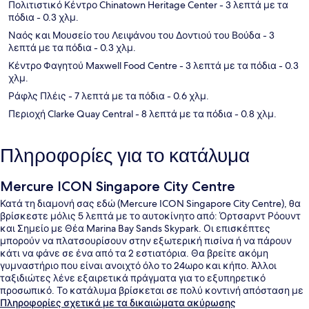
Πολιτιστικό Κέντρο Chinatown Heritage Center
- 3 λεπτά με τα
πόδια
- 0.3 χλμ.
Ναός και Μουσείο του Λειψάνου του Δοντιού του Βούδα
- 3
λεπτά με τα πόδια
- 0.3 χλμ.
Κέντρο Φαγητού Maxwell Food Centre
- 3 λεπτά με τα πόδια
- 0.3
χλμ.
Ράφλς Πλέις
- 7 λεπτά με τα πόδια
- 0.6 χλμ.
Περιοχή Clarke Quay Central
- 8 λεπτά με τα πόδια
- 0.8 χλμ.
Πληροφορίες για το κατάλυμα
Mercure ICON Singapore City Centre
Κατά τη διαμονή σας εδώ (Mercure ICON Singapore City Centre), θα
βρίσκεστε μόλις 5 λεπτά με το αυτοκίνητο από: Όρτσαρντ Ρόουντ
και Σημείο με Θέα Marina Bay Sands Skypark. Οι επισκέπτες
μπορούν να πλατσουρίσουν στην εξωτερική πισίνα ή να πάρουν
κάτι να φάνε σε ένα από τα 2 εστιατόρια. Θα βρείτε ακόμη
γυμναστήριο που είναι ανοιχτό όλο το 24ωρο και κήπο. Άλλοι
ταξιδιώτες λένε εξαιρετικά πράγματα για το εξυπηρετικό
προσωπικό. Το κατάλυμα βρίσκεται σε πολύ κοντινή απόσταση με
τα πόδια από τα μέσα μαζικής μεταφοράς: το σημείο επιβίβασης
Πληροφορίες σχετικά με τα δικαιώματα ακύρωσης