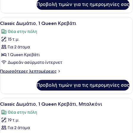
για
Προβολή τιμών για τις ημερομηνίες σας
στην
Classic
Δωμάτιο,
Πόλη
2
Προβολή
Ένα σύγχρονο δωμάτιο ξενοδοχείου 
3
Μονά
Classic Δωμάτιο, 1 Queen Κρεβάτι
όλων
Κρεβάτια,
Θέα στην πόλη
Θέα
των
στην
15 τ.μ.
φωτογραφιών
Πόλη
για
Για 2 άτομα
Classic
1 Queen Κρεβάτι
Δωμάτιο,
Δωρεάν ασύρματο ίντερνετ
1
Περισσότερες
Περισσότερες λεπτομέρειες
Queen
λεπτομέρειες
Κρεβάτι
για
Προβολή τιμών για τις ημερομηνίες σας
Classic
Δωμάτιο,
1
Προβολή
Ένα σύγχρονο δωμάτιο ξενοδοχείου
5
Queen
Classic Δωμάτιο, 1 Queen Κρεβάτι, Μπαλκόνι
όλων
Κρεβάτι
Θέα στην πόλη
των
19 τ.μ.
φωτογραφιών
για
Για 2 άτομα