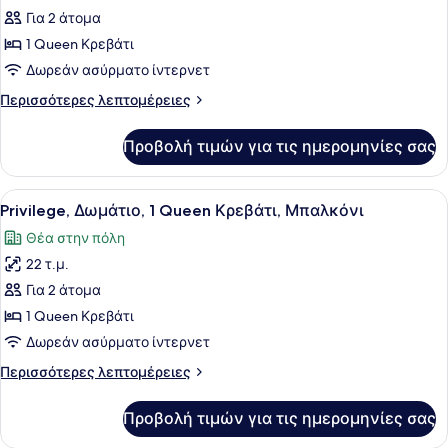
Άτομα
για
Για 2 άτομα
με
Privilege,
Αναπηρία
1 Queen Κρεβάτι
Δωμάτιο,
Δωρεάν ασύρματο ίντερνετ
1
Περισσότερες
Περισσότερες λεπτομέρειες
Queen
λεπτομέρειες
Κρεβάτι
για
Προβολή τιμών για τις ημερομηνίες σας
Privilege,
Δωμάτιο,
1
Προβολή
Ένα σύγχρονο δωμάτιο ξενοδοχείου
4
Queen
Privilege, Δωμάτιο, 1 Queen Κρεβάτι, Μπαλκόνι
όλων
Κρεβάτι
Θέα στην πόλη
των
22 τ.μ.
φωτογραφιών
για
Για 2 άτομα
Privilege,
1 Queen Κρεβάτι
Δωμάτιο,
Δωρεάν ασύρματο ίντερνετ
1
Περισσότερες
Περισσότερες λεπτομέρειες
Queen
λεπτομέρειες
Κρεβάτι,
για
Προβολή τιμών για τις ημερομηνίες σας
Privilege,
Μπαλκόνι
Δωμάτιο,