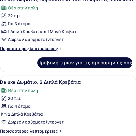
όλων
1
Θέα στην πόλη
Κρεβάτια
των
22 τ.μ.
φωτογραφιών
για
Για 3 άτομα
Deluxe
1 Διπλό Κρεβάτι και 1 Μονό Κρεβάτι
Δωμάτιο,
Δωρεάν ασύρματο ίντερνετ
Περισσότερα
Περισσότερες
Περισσότερες λεπτομέρειες
από
λεπτομέρειες
1
για
Προβολή τιμών για τις ημερομηνίες σας
Deluxe
Κρεβάτια,
Δωμάτιο,
Μπαλκόνι
Περισσότερα
Προβολή
Ένα δωμάτιο ξενοδοχείου με δύο κ
5
από
Deluxe Δωμάτιο, 2 Διπλά Κρεβάτια
όλων
1
Θέα στην πόλη
Κρεβάτια,
των
Μπαλκόνι
20 τ.μ.
φωτογραφιών
για
Για 4 άτομα
Deluxe
2 Διπλά Κρεβάτια
Δωμάτιο,
Δωρεάν ασύρματο ίντερνετ
2
Περισσότερες
Περισσότερες λεπτομέρειες
Διπλά