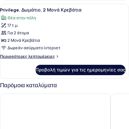
1
Προβολή
Ένα δωμάτιο ξενοδοχείου με γραφεί
5
Queen
Privilege, Δωμάτιο, 2 Μονά Κρεβάτια
όλων
Κρεβάτι,
Θέα στην πόλη
Μπαλκόνι
των
17 τ.μ.
φωτογραφιών
για
Για 2 άτομα
Privilege,
2 Μονά Κρεβάτια
Δωμάτιο,
Δωρεάν ασύρματο ίντερνετ
2
Περισσότερες
Περισσότερες λεπτομέρειες
Μονά
λεπτομέρειες
Κρεβάτια
για
Προβολή τιμών για τις ημερομηνίες σας
Privilege,
Δωμάτιο,
2
Παρόμοια καταλύματα
Μονά
Κρεβάτια
lyf Funan Singapore
Furama C