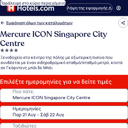
Παράλειψη στο κύριο περιεχόμενο
Λήψη της εφαρμογής
Εμφάνιση όλων των καταλυμάτων
Mercure ICON Singapore City
Centre
Κατάλυμα
με
Ξενοδοχείο στο κέντρο της πόλης με εξωτερική πισίνα που
4.0
συνδέεται με έναν σιδηροδρομικό σταθμό/σταθμό μετρό, κοντά
σε Γκάρντενς μπάι δε Μπέι
αστέρια
Επιλέξτε ημερομηνίες για να δείτε τιμές
Πού πάτε;
Ημερομηνίες
Ταξιδιώτες