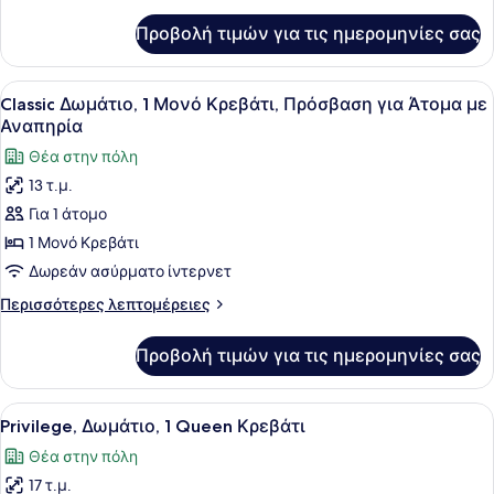
λεπτομέρειες
Κρεβάτια
για
Προβολή τιμών για τις ημερομηνίες σας
Deluxe
Δωμάτιο,
2
Προβολή
Ένα σύγχρονο δωμάτιο ξενοδοχείου 
3
Διπλά
Classic Δωμάτιο, 1 Μονό Κρεβάτι, Πρόσβαση για Άτομα με
όλων
Κρεβάτια
Αναπηρία
των
Θέα στην πόλη
φωτογραφιών
13 τ.μ.
για
Για 1 άτομο
Classic
Δωμάτιο,
1 Μονό Κρεβάτι
1
Δωρεάν ασύρματο ίντερνετ
Μονό
Περισσότερες
Περισσότερες λεπτομέρειες
Κρεβάτι,
λεπτομέρειες
Πρόσβαση
για
Προβολή τιμών για τις ημερομηνίες σας
Classic
για
Δωμάτιο,
Άτομα
1
Προβολή
Ένα δωμάτιο ξενοδοχείου με ένα μ
με
5
Μονό
Privilege, Δωμάτιο, 1 Queen Κρεβάτι
όλων
Κρεβάτι,
Αναπηρία
Θέα στην πόλη
Πρόσβαση
των
για
17 τ.μ.
φωτογραφιών