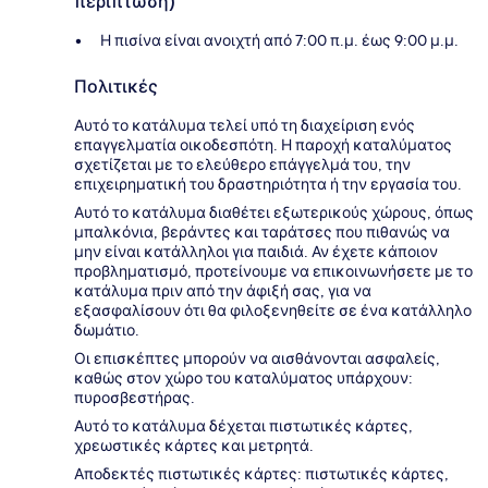
περίπτωση)
Η πισίνα είναι ανοιχτή από 7:00 π.μ. έως 9:00 μ.μ.
Πολιτικές
Αυτό το κατάλυμα τελεί υπό τη διαχείριση ενός
επαγγελματία οικοδεσπότη. Η παροχή καταλύματος
σχετίζεται με το ελεύθερο επάγγελμά του, την
επιχειρηματική του δραστηριότητα ή την εργασία του.
Αυτό το κατάλυμα διαθέτει εξωτερικούς χώρους, όπως
μπαλκόνια, βεράντες και ταράτσες που πιθανώς να
μην είναι κατάλληλοι για παιδιά. Αν έχετε κάποιον
προβληματισμό, προτείνουμε να επικοινωνήσετε με το
κατάλυμα πριν από την άφιξή σας, για να
εξασφαλίσουν ότι θα φιλοξενηθείτε σε ένα κατάλληλο
δωμάτιο.
Οι επισκέπτες μπορούν να αισθάνονται ασφαλείς,
καθώς στον χώρο του καταλύματος υπάρχουν:
πυροσβεστήρας.
Αυτό το κατάλυμα δέχεται πιστωτικές κάρτες,
χρεωστικές κάρτες και μετρητά.
Αποδεκτές πιστωτικές κάρτες: πιστωτικές κάρτες,