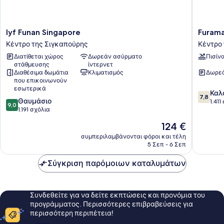
lyf
Furama
lyf Funan Singapore
Furama
Funan
City
Κέντρο της Σιγκαπούρης
Κέντρο
Singapore
Centre
Διατίθεται χώρος
Δωρεάν ασύρματο
Πισίν
Κέντρο
Κέντρο
στάθμευσης
ίντερνετ
της
της
Διαθέσιμα δωμάτια
Κλιματισμός
Δωρεά
Σιγκαπούρης
Σιγκαπ
που επικοινωνούν
εσωτερικά
7.8
Καλ
7,8
9.0
Θαυμάσιο
στα
1.411
9,0
στα
1.191 σχόλια
10,
10,
Καλό,
Η
124 €
Θαυμάσιο,
1.411
τιμή
1.191
συμπεριλαμβάνονται φόροι και τέλη
σχόλια
είναι
5 Σεπ - 6 Σεπ
σχόλια
124 €
Σύγκριση παρόμοιων καταλυμάτων
Συνδεθείτε για να δείτε εκπτώσεις και προνόμια του
προγράμματος. Περισσότερες επιβραβεύσεις για
περισσότερη περιπέτεια!