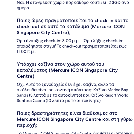
Ναι. Η στάθμευση χωρίς παρκαδόρο κοστίζει 12 SGD ανά
ημέρα.
Ποιες ώρες πραγματοποιείται το check-in και το
check-out σε αυτό το κατάλυμα (Mercure ICON
Singapore City Centre);
Ώρα έναρξης check-in: 3:00 μ.μ. – Ώρα λήξης check-in:
οποιαδήποτε στιγμήΤο check-out πραγματοποιείται έως
11:00 π.μ..
Υπάρχει καζίνο στον χώρο αυτού του
καταλύματος (Mercure ICON Singapore City
Centre);
Όχι, Αυτό το ξενοδοχείο δεν έχει καζίνο, αλλά τα
ακόλουθα είναι σε κοντινή απόσταση: Καζίνο Marina Bay
Sands (3 λεπτά με το αυτοκίνητο) και Καζίνο Resort World
Sentosa Casino (10 λεπτά με το αυτοκίνητο).
Ποιες δραστηριότητες είναι διαθέσιμες στο
Mercure ICON Singapore City Centre και στη γύρω
περιοχή;
Το Mercure ICON Singapore City Centre διαθέτει εξωτερική