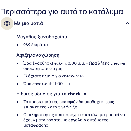
Σταθμός Telok Ayer βρίσκεται σε απόσταση 2 λεπτών και το σημείο
επιβίβασης Σταθμός Maxwell βρίσκεται σε απόσταση 5 λεπτών.
Περισσότερα για αυτό το κατάλυμα
Με μια ματιά
Μέγεθος ξενοδοχείου
989 δωμάτια
Άφιξη/αναχώρηση
Ώρα έναρξης check-in: 3:00 μ.μ. – Ώρα λήξης check-in:
οποιαδήποτε στιγμή
Ελάχιστη ηλικία για check-in: 18
Ώρα check-out: 11:00 π.μ.
Ειδικές οδηγίες για το check-in
Το προσωπικό της ρεσεψιόν θα υποδεχτεί τους
επισκέπτες κατά την άφιξη.
Οι πληροφορίες που παρέχει το κατάλυμα μπορεί να
έχουν μεταφραστεί με εργαλεία αυτόματης
μετάφρασης.