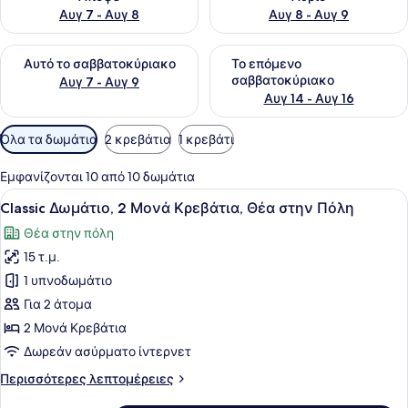
Αυγ 7 - Αυγ 8
Αυγ 8 - Αυγ 9
Έλεγχος διαθεσιμότητας για αυτό το σαββατοκύριακο Αυγ 7
Έλεγχος διαθεσιμότητας για
Αυτό το σαββατοκύριακο
Το επόμενο
σαββατοκύριακο
Αυγ 7 - Αυγ 9
Αυγ 14 - Αυγ 16
Διαθέσιμα
Όλα τα δωμάτια
2 κρεβάτια
1 κρεβάτι
φίλτρα
για
Εμφανίζονται 10 από 10 δωμάτια
τα
Προβολή
Classic Δωμάτιο, 2 Μονά Κρεβάτια,
3
Classic Δωμάτιο, 2 Μονά Κρεβάτια, Θέα στην Πόλη
δωμάτια
όλων
Θέα στην πόλη
των
15 τ.μ.
φωτογραφιών
για
1 υπνοδωμάτιο
Classic
Για 2 άτομα
Δωμάτιο,
2 Μονά Κρεβάτια
2
Δωρεάν ασύρματο ίντερνετ
Μονά
Περισσότερες
Περισσότερες λεπτομέρειες
Κρεβάτια,
λεπτομέρειες
Θέα