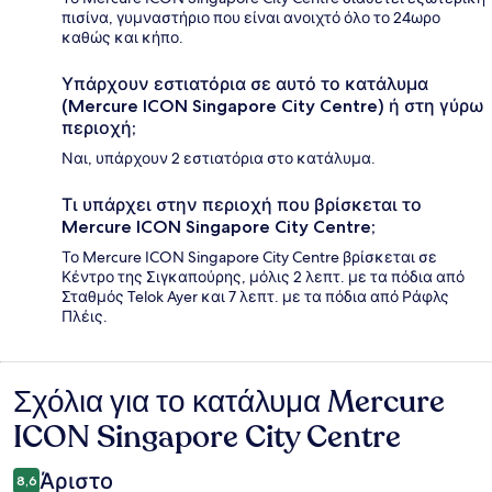
πισίνα, γυμναστήριο που είναι ανοιχτό όλο το 24ωρο
καθώς και κήπο.
Υπάρχουν εστιατόρια σε αυτό το κατάλυμα
(Mercure ICON Singapore City Centre) ή στη γύρω
περιοχή;
Ναι, υπάρχουν 2 εστιατόρια στο κατάλυμα.
Τι υπάρχει στην περιοχή που βρίσκεται το
Mercure ICON Singapore City Centre;
Το Mercure ICON Singapore City Centre βρίσκεται σε
Κέντρο της Σιγκαπούρης, μόλις 2 λεπτ. με τα πόδια από
Σταθμός Telok Ayer και 7 λεπτ. με τα πόδια από Ράφλς
Πλέις.
Σχόλια για το κατάλυμα Mercure
Σχόλια
ICON Singapore City Centre
Άριστο
8,6