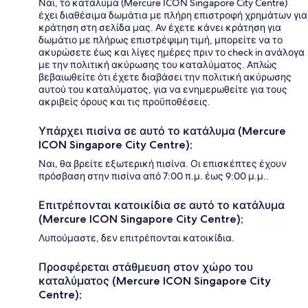
Ναι, το κατάλυμα (Mercure ICON Singapore City Centre)
έχει διαθέσιμα δωμάτια με πλήρη επιστροφή χρημάτων για
κράτηση στη σελίδα μας. Αν έχετε κάνει κράτηση για
δωμάτιο με πλήρως επιστρέψιμη τιμή, μπορείτε να το
ακυρώσετε έως και λίγες ημέρες πριν το check in ανάλογα
με την πολιτική ακύρωσης του καταλύματος. Απλώς
βεβαιωθείτε ότι έχετε διαβάσει την πολιτική ακύρωσης
αυτού του καταλύματος, για να ενημερωθείτε για τους
ακριβείς όρους και τις προϋποθέσεις.
Υπάρχει πισίνα σε αυτό το κατάλυμα (Mercure
ICON Singapore City Centre);
Ναι, θα βρείτε εξωτερική πισίνα. Οι επισκέπτες έχουν
πρόσβαση στην πισίνα από 7:00 π.μ. έως 9:00 μ.μ..
Επιτρέπονται κατοικίδια σε αυτό το κατάλυμα
(Mercure ICON Singapore City Centre);
Λυπούμαστε, δεν επιτρέπονται κατοικίδια.
Προσφέρεται στάθμευση στον χώρο του
καταλύματος (Mercure ICON Singapore City
Centre);