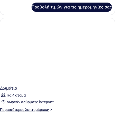
adults)
για
Προβολή τιμών για τις ημερομηνίες σας
Δίκλινο
Δωμάτιο
(Double)
(3
adults)
Δωμάτιο
Για 4 άτομα
Δωρεάν ασύρματο ίντερνετ
Περισσότερες
Περισσότερες λεπτομέρειες
λεπτομέρειες