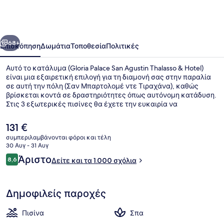
San
Agustin
Thalasso
οηγούμενο
Επόμενο
&
68+
Επισκόπηση
Δωμάτια
Τοποθεσία
Πολιτικές
Hotel
Αυτό το κατάλυμα (Gloria Palace San Agustin Thalasso & Hotel)
είναι μια εξαιρετική επιλογή για τη διαμονή σας στην παραλία
σε αυτή την πόλη (Σαν Μπαρτολομέ ντε Τιραχάνα), καθώς
βρίσκεται κοντά σε δραστηριότητες όπως αυτόνομη κατάδυση.
Στις 3 εξωτερικές πισίνες θα έχετε την ευκαιρία να
διασκεδάσετε, ενώ οι επισκέπτες που έχουν όρεξη για
περιποιήσεις μπορούν να επισκεφτούν το σπα για να
Η
131 €
απολαύσουν ταϊλανδέζικο μασάζ, περιτυλίξεις σώματος και
τρέχουσα
συμπεριλαμβάνονται φόροι και τέλη
θεραπείες Αγιουβέρδα. Το εστιατόριο (Gorbea), ένα από τα 2
τιμή
30 Αυγ - 31 Αυγ
εστιατόρια, σερβίρει τοπική κουζίνα και είναι ανοικτό για
Πρόσοψη καταλύματος - απόγευμ
είναι
Σχόλια
βραδινό. Προσφέρονται επίσης 5 μπαρ/lounge, δωρεάν κλαμπ
Άριστο
8,6
Δείτε και τα 1.000 σχόλια
131 €
8,6 στα 10
για παιδιά και μπαρ δίπλα στην πισίνα. Άλλοι ταξιδιώτες λένε
εξαιρετικά πράγματα για το εξυπηρετικό προσωπικό.
Δημοφιλείς παροχές
Πισίνα
Σπα