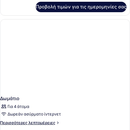
για
Προβολή τιμών για τις ημερομηνίες σας
Δωμάτιο
Δωμάτιο
Για 4 άτομα
Δωρεάν ασύρματο ίντερνετ
Περισσότερες
Περισσότερες λεπτομέρειες
λεπτομέρειες