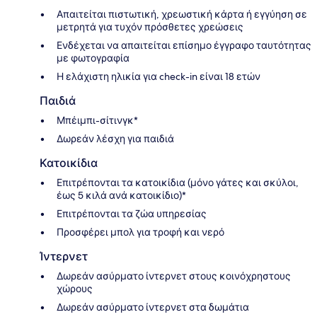
Απαιτείται πιστωτική, χρεωστική κάρτα ή εγγύηση σε
μετρητά για τυχόν πρόσθετες χρεώσεις
Ενδέχεται να απαιτείται επίσημο έγγραφο ταυτότητας
με φωτογραφία
Η ελάχιστη ηλικία για check-in είναι 18 ετών
Παιδιά
Μπέιμπι-σίτινγκ*
Δωρεάν λέσχη για παιδιά
Κατοικίδια
Επιτρέπονται τα κατοικίδια (μόνο γάτες και σκύλοι,
έως 5 κιλά ανά κατοικίδιο)*
Επιτρέπονται τα ζώα υπηρεσίας
Προσφέρει μπολ για τροφή και νερό
Ίντερνετ
Δωρεάν ασύρματο ίντερνετ στους κοινόχρηστους
χώρους
Δωρεάν ασύρματο ίντερνετ στα δωμάτια