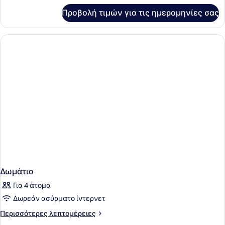
για
Προβολή τιμών για τις ημερομηνίες σας
Δωμάτιο
Δωμάτιο
Για 4 άτομα
Δωρεάν ασύρματο ίντερνετ
Περισσότερες
Περισσότερες λεπτομέρειες
λεπτομέρειες