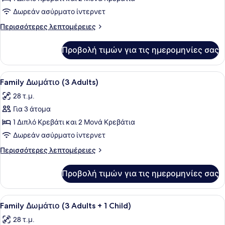
Family
Δωρεάν ασύρματο ίντερνετ
Δωμάτιο
Περισσότερες
Περισσότερες λεπτομέρειες
(2
λεπτομέρειες
Adults
για
Προβολή τιμών για τις ημερομηνίες σας
Family
+
Δωμάτιο
3
(2
Προβολή
Ένα σύγχρονο δωμάτιο ξενοδοχείου 
Children)
5
Adults
Family Δωμάτιο (3 Adults)
όλων
+
28 τ.μ.
3
των
Children)
Για 3 άτομα
φωτογραφιών
για
1 Διπλό Κρεβάτι και 2 Μονά Κρεβάτια
Family
Δωρεάν ασύρματο ίντερνετ
Δωμάτιο
Περισσότερες
Περισσότερες λεπτομέρειες
(3
λεπτομέρειες
Adults)
για
Προβολή τιμών για τις ημερομηνίες σας
Family
Δωμάτιο
(3
Προβολή
Ένα σύγχρονο δωμάτιο ξενοδοχείου 
5
Adults)
Family Δωμάτιο (3 Adults + 1 Child)
όλων
28 τ.μ.
των