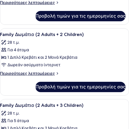
Δωμάτιο
Περισσότερες
Περισσότερες λεπτομέρειες
(2
λεπτομέρειες
Adults
για
Προβολή τιμών για τις ημερομηνίες σας
Family
+
Δωμάτιο
1
(2
Προβολή
Ένα σύγχρονο δωμάτιο ξενοδοχείου 
Child)
5
Adults
Family Δωμάτιο (2 Adults + 2 Children)
όλων
+
28 τ.μ.
1
των
Child)
Για 4 άτομα
φωτογραφιών
για
1 Διπλό Κρεβάτι και 2 Μονά Κρεβάτια
Family
Δωρεάν ασύρματο ίντερνετ
Δωμάτιο
Περισσότερες
Περισσότερες λεπτομέρειες
(2
λεπτομέρειες
Adults
για
Προβολή τιμών για τις ημερομηνίες σας
Family
+
Δωμάτιο
2
(2
Προβολή
Ένα σύγχρονο δωμάτιο ξενοδοχείου 
Children)
5
Adults
Family Δωμάτιο (2 Adults + 3 Children)
όλων
+
28 τ.μ.
2
των
Children)
Για 5 άτομα
φωτογραφιών
για
1 Διπλό Κρεβάτι και 2 Μονά Κρεβάτια