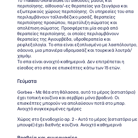
Το Thalasso Gloria διαθέτει αίθουσες μασάζ και
περιποίησης, αίθουσα/-ες θεραπείας για ζευγάρια και
εξωτερικούς χώρους περιποίησης. Οι υπηρεσίες του σπα
περιλαμβάνουν ταϊλανδέζικο μασάζ, θεραπείες
περιποίησης προσώπου, περιτύλιξη σώματος και
απολέπιση σώματος. Προσφέρεται μία σειρά από
θεραπείες περιποίησης, οι οποίες περιλαμβάνουν
θεραπείες της Αγιουρβέδα, υδροθεραπεία και
ρεφλεξολογία. Το σπα είναι εξοπλισμένο με λασπόλουτρο,
σάουνα, μια μπανιέρα υδρομασάζ και τουρκικά λουτρά/
χαμάμ.
Το σπα είναι ανοιχτό καθημερινά. Δεν επιτρέπεται η
είσοδος στο σπα σε επισκέπτες κάτω των 15 ετών.
Γεύματα
Gorbea - Με θέα στη θάλασσα, αυτό το μέρος (εστιατόριο)
έχει τοπική κουζίνα και σερβίρει μόνο βραδινό. Οι
επισκέπτες μπορούν να απολαύσουν ποτά στο μπαρ.
Ανοιχτό συγκεκριμένες ημέρες
Χώρος στο ξενοδοχείο αρ. 2 - Αυτό το μέρος (εστιατόριο με
μπουφέ) έχει διεθνής κουζίνα. Ανοιχτό καθημερινά
Βραβεία και συνεργασίες