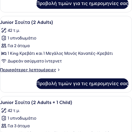
Προβολή τιμών για τις ημερομηνίες σας
Family
1
Δωμάτιο
Child)
(4
Προβολή
Ένας σύγχρονος χώρος υποδοχής ξε
5
Adults
Junior Σουίτα (2 Adults)
όλων
+
42 τ.μ.
1
των
Child)
1 υπνοδωμάτιο
φωτογραφιών
για
Για 2 άτομα
Junior
1 King Κρεβάτι και 1 Μεγάλος Μονός Καναπές-Κρεβάτι
Σουίτα
Δωρεάν ασύρματο ίντερνετ
(2
Περισσότερες
Περισσότερες λεπτομέρειες
Adults)
λεπτομέρειες
για
Προβολή τιμών για τις ημερομηνίες σας
Junior
Σουίτα
(2
Προβολή
Ένα σύγχρονο δωμάτιο ξενοδοχείου
5
Adults)
Junior Σουίτα (2 Adults + 1 Child)
όλων
42 τ.μ.
των
1 υπνοδωμάτιο
φωτογραφιών
για
Για 3 άτομα