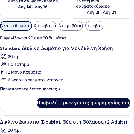
Αυτό το σαββατοκύριακο
Το επόμενο
σαββατοκύριακο
Αυγ 14 - Αυγ 16
Αυγ 21 - Αυγ 23
Διαθέσιμα
Όλα τα δωμάτια
2 κρεβάτια
3+ κρεβάτια
1 κρεβάτι
φίλτρα
για
Εμφανίζονται 20 από 20 δωμάτια
τα
Προβολή
Ένα διπλό κρεβάτι με ένα διακοσμ
3
Standard Δίκλινο Δωμάτιο για Μονόκλινη Χρήση
δωμάτια
όλων
20 τ.μ.
των
Για 1 άτομο
φωτογραφιών
για
2 Μονά Κρεβάτια
Standard
Δωρεάν ασύρματο ίντερνετ
Δίκλινο
Περισσότερες
Περισσότερες λεπτομέρειες
Δωμάτιο
λεπτομέρειες
για
για
Προβολή τιμών για τις ημερομηνίες σας
Standard
Μονόκλινη
Δίκλινο
Χρήση
Δωμάτιο
Προβολή
Κλινοσκεπάσματα υψηλής ποιότητας
6
για
Δίκλινο Δωμάτιο (Double), Θέα στη Θάλασσα (2 Adults)
όλων
Μονόκλινη
20 τ.μ.
Χρήση
των