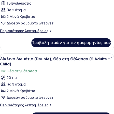
1 υπνοδωμάτιο
φωτογραφιών
για
Για 2 άτομα
Δίκλινο
2 Μονά Κρεβάτια
Δωμάτιο
Δωρεάν ασύρματο ίντερνετ
(Double),
Περισσότερες
Περισσότερες λεπτομέρειες
Θέα
λεπτομέρειες
στη
για
Προβολή τιμών για τις ημερομηνίες σας
Δίκλινο
Θάλασσα
Δωμάτιο
(2
(Double),
Προβολή
Κλινοσκεπάσματα υψηλής ποιότητας
Adults)
6
Θέα
Δίκλινο Δωμάτιο (Double), Θέα στη Θάλασσα (2 Adults + 1
όλων
στη
Child)
Θάλασσα
των
Θέα στη θάλασσα
(2
φωτογραφιών
Adults)
20 τ.μ.
για
Για 3 άτομα
Δίκλινο
Δωμάτιο
2 Μονά Κρεβάτια
(Double),
Δωρεάν ασύρματο ίντερνετ
Θέα
Περισσότερες
Περισσότερες λεπτομέρειες
στη
λεπτομέρειες
για