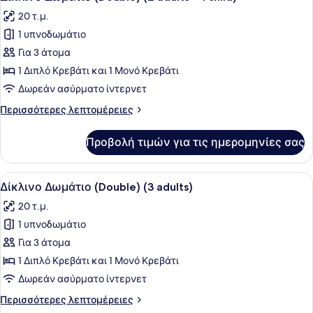
όλων
adults)
20 τ.μ.
των
1 υπνοδωμάτιο
φωτογραφιών
για
Για 3 άτομα
Δίκλινο
1 Διπλό Κρεβάτι και 1 Μονό Κρεβάτι
Δωμάτιο
Δωρεάν ασύρματο ίντερνετ
(Double)
Περισσότερες
Περισσότερες λεπτομέρειες
(2
λεπτομέρειες
adults
για
Προβολή τιμών για τις ημερομηνίες σας
Δίκλινο
+
Δωμάτιο
1
(Double)
Προβολή
Ένα διπλό κρεβάτι με ένα διακοσμ
child)
3
(2
Δίκλινο Δωμάτιο (Double) (3 adults)
όλων
adults
20 τ.μ.
+
των
1
1 υπνοδωμάτιο
φωτογραφιών
child)
για
Για 3 άτομα
Δίκλινο
1 Διπλό Κρεβάτι και 1 Μονό Κρεβάτι
Δωμάτιο
Δωρεάν ασύρματο ίντερνετ
(Double)
Περισσότερες
Περισσότερες λεπτομέρειες
(3
λεπτομέρειες