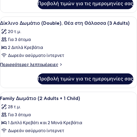
Θάλασσα
Προβολή τιμών για τις ημερομηνίες σας
Δίκλινο
(2
Δωμάτιο
Adults
(Double),
Προβολή
Κλινοσκεπάσματα υψηλής ποιότητας
+
6
Θέα
Δίκλινο Δωμάτιο (Double), Θέα στη Θάλασσα (3 Adults)
όλων
στη
1
20 τ.μ.
Θάλασσα
των
Child)
(2
Για 3 άτομα
φωτογραφιών
Adults
για
2 Διπλά Κρεβάτια
+
Δίκλινο
1
Δωρεάν ασύρματο ίντερνετ
Child)
Δωμάτιο
Περισσότερες
Περισσότερες λεπτομέρειες
(Double),
λεπτομέρειες
Θέα
για
Προβολή τιμών για τις ημερομηνίες σας
Δίκλινο
στη
Δωμάτιο
Θάλασσα
(Double),
Προβολή
Ένα σύγχρονο δωμάτιο ξενοδοχείου 
(3
5
Θέα
Family Δωμάτιο (2 Adults + 1 Child)
όλων
στη
Adults)
28 τ.μ.
Θάλασσα
των
(3
Για 3 άτομα
φωτογραφιών
Adults)
για
1 Διπλό Κρεβάτι και 2 Μονά Κρεβάτια
Family
Δωρεάν ασύρματο ίντερνετ