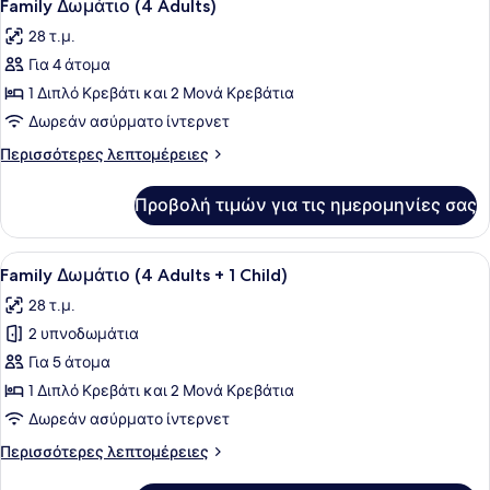
Children)
5
Adults
Family Δωμάτιο (4 Adults)
όλων
+
28 τ.μ.
2
των
Children)
Για 4 άτομα
φωτογραφιών
για
1 Διπλό Κρεβάτι και 2 Μονά Κρεβάτια
Family
Δωρεάν ασύρματο ίντερνετ
Δωμάτιο
Περισσότερες
Περισσότερες λεπτομέρειες
(4
λεπτομέρειες
Adults)
για
Προβολή τιμών για τις ημερομηνίες σας
Family
Δωμάτιο
(4
Προβολή
Ένα σύγχρονο δωμάτιο ξενοδοχείου 
5
Adults)
Family Δωμάτιο (4 Adults + 1 Child)
όλων
28 τ.μ.
των
2 υπνοδωμάτια
φωτογραφιών
για
Για 5 άτομα
Family
1 Διπλό Κρεβάτι και 2 Μονά Κρεβάτια
Δωμάτιο
Δωρεάν ασύρματο ίντερνετ
(4
Περισσότερες
Περισσότερες λεπτομέρειες
Adults
λεπτομέρειες
+
για