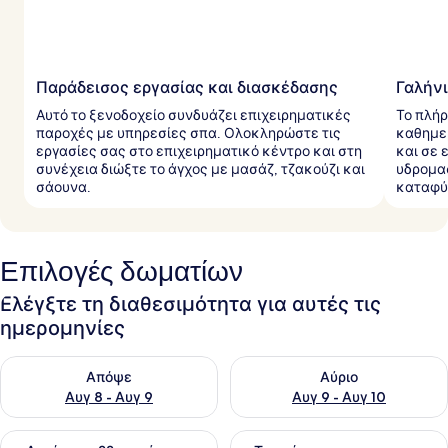
Παράδεισος εργασίας και διασκέδασης
Γαλήν
Αυτό το ξενοδοχείο συνδυάζει επιχειρηματικές
Το πλή
παροχές με υπηρεσίες σπα. Ολοκληρώστε τις
καθημερ
εργασίες σας στο επιχειρηματικό κέντρο και στη
και σε 
συνέχεια διώξτε το άγχος με μασάζ, τζακούζι και
υδρομασ
σάουνα.
καταφύγ
Επιλογές δωματίων
Ελέγξτε τη διαθεσιμότητα για αυτές τις
ημερομηνίες
Έλεγχος διαθεσιμότητας για απόψε Αυγ 8 - Αυγ 9
Έλεγχος διαθεσιμότητας για 
Απόψε
Αύριο
Αυγ 8 - Αυγ 9
Αυγ 9 - Αυγ 10
Έλεγχος διαθεσιμότητας για αυτό το σαββατοκύριακο Αυγ 1
Έλεγχος διαθεσιμότητας για