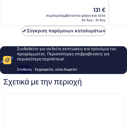
Άριστο,
Καλό,
222
308
Η
131 €
σχόλια
σχόλια
τιμή
συμπεριλαμβάνονται φόροι και τέλη
είναι
30 Αυγ - 31 Αυγ
131 €
Σύγκριση παρόμοιων καταλυμάτων
Συνδεθείτε για να δείτε εκπτώσεις και προνόμια του
προγράμματος. Περισσότερες επιβραβεύσεις για
περισσότερη περιπέτεια!
Σύνδεση
Εγγραφείτε, είναι δωρεάν
Σχετικά με την περιοχή