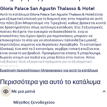
Gloria Palace San Agustin Thalasso & Hotel
Αυτό το κατάλυμα (Gloria Palace San Agustin Thalasso & Hotel) είναι
μια εξαιρετική επιλογή για τη διαμονή σας στην παραλία σε αυτή
την πόλη (Σαν Μπαρτολομέ ντε Τιραχάνα), καθώς βρίσκεται κοντά
σε δραστηριότητες όπως αυτόνομη κατάδυση. Στις 3 εξωτερικές
πισίνες θα έχετε την ευκαιρία να διασκεδάσετε, ενώ οι
επισκέπτες που έχουν όρεξη για περιποιήσεις μπορούν να
επισκεφτούν το σπα για να απολαύσουν ταϊλανδέζικο μασάζ,
περιτυλίξεις σώματος και θεραπείες Αγιουβέρδα. Το εστιατόριο
(Gorbea), ένα από τα 2 εστιατόρια, σερβίρει τοπική κουζίνα και
είναι ανοικτό για βραδινό. Προσφέρονται επίσης 5 μπαρ/lounge,
δωρεάν κλαμπ για παιδιά και μπαρ δίπλα στην πισίνα. Άλλοι
ταξιδιώτες λένε εξαιρετικά πράγματα για το εξυπηρετικό
προσωπικό.
Εμφάνιση περισσότερων πληροφοριών για αυτό το κατάλυμα
Περισσότερα για αυτό το κατάλυμα
Με μια ματιά
Μέγεθος ξενοδοχείου