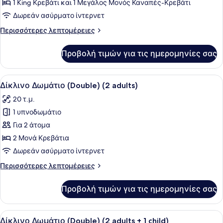
Junior
1 King Κρεβάτι και 1 Μεγάλος Μονός Καναπές-Κρεβάτι
Σουίτα
Δωρεάν ασύρματο ίντερνετ
(2
Περισσότερες
Περισσότερες λεπτομέρειες
Adults
λεπτομέρειες
+
για
Προβολή τιμών για τις ημερομηνίες σας
Junior
1
Σουίτα
Child)
(2
Προβολή
Ένα διπλό κρεβάτι με ένα διακοσμ
3
Adults
Δίκλινο Δωμάτιο (Double) (2 adults)
όλων
+
20 τ.μ.
1
των
Child)
1 υπνοδωμάτιο
φωτογραφιών
για
Για 2 άτομα
Δίκλινο
2 Μονά Κρεβάτια
Δωμάτιο
Δωρεάν ασύρματο ίντερνετ
(Double)
Περισσότερες
Περισσότερες λεπτομέρειες
(2
λεπτομέρειες
adults)
για
Προβολή τιμών για τις ημερομηνίες σας
Δίκλινο
Δωμάτιο
(Double)
Προβολή
Ένα διπλό κρεβάτι με ένα διακοσμ
3
(2
Δίκλινο Δωμάτιο (Double) (2 adults + 1 child)