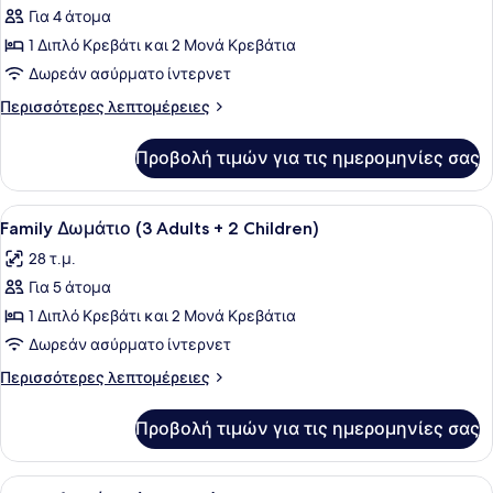
Για 4 άτομα
φωτογραφιών
για
1 Διπλό Κρεβάτι και 2 Μονά Κρεβάτια
Family
Δωρεάν ασύρματο ίντερνετ
Δωμάτιο
Περισσότερες
Περισσότερες λεπτομέρειες
(3
λεπτομέρειες
Adults
για
Προβολή τιμών για τις ημερομηνίες σας
Family
+
Δωμάτιο
1
(3
Προβολή
Ένα σύγχρονο δωμάτιο ξενοδοχείου 
Child)
5
Adults
Family Δωμάτιο (3 Adults + 2 Children)
όλων
+
28 τ.μ.
1
των
Child)
Για 5 άτομα
φωτογραφιών
για
1 Διπλό Κρεβάτι και 2 Μονά Κρεβάτια
Family
Δωρεάν ασύρματο ίντερνετ
Δωμάτιο
Περισσότερες
Περισσότερες λεπτομέρειες
(3
λεπτομέρειες
Adults
για
Προβολή τιμών για τις ημερομηνίες σας
Family
+
Δωμάτιο
2
(3
Προβολή
Ένα σύγχρονο δωμάτιο ξενοδοχείου 