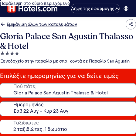
Παράλειψη στο κύριο περιεχόμενο
Λήψη της εφαρμογής
Εμφάνιση όλων των καταλυμάτων
Gloria Palace San Agustin Thalasso
& Hotel
Κατάλυμα
με
Ξενοδοχείο στην παραλία με σπα, κοντά σε Παραλία San Agustin
4.0
αστέρια
Επιλέξτε ημερομηνίες για να δείτε τιμές
Πού πάτε;
Ημερομηνίες
Ταξιδιώτες